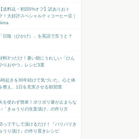
【送料込・初回5%オフ】訳ありおト
ク！大好評スペシャルティコーヒー豆｜
Aima
「日陰（ひかげ）」を英語で言うと？
材料3つだけ！暑い朝にうれしい「ひん
やりおやつ」レシピ3選
5時起きを30年続けて気づいた。心と体
を整え、1日を充実させる朝習慣
火を使わず簡単！ポリポリ箸が止まらな
い「きゅうりの生姜漬け」の作り方
切って干して漬けるだけ！『パリパリき
ゅうり漬け』の作り置きレシピ