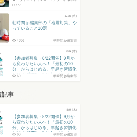
17777
1/16 (火)
朝時間.jp編集部の「地震対策」や
っていること10選
4886
朝時間.jp編集部
8/6 (木)
【参加者募集・8/22開催】9月か
ら変わりたい人へ！「最初の10
分」からはじめる、早起き習慣化
と“自分時間”の作り方｜ゲスト：
60
朝時間.jp編集部
井上皓史さん
着記事
8/6 (木)
【参加者募集・8/22開催】9月か
ら変わりたい人へ！「最初の10
分」からはじめる、早起き習慣化
と“自分時間”の作り方｜ゲスト：
60
朝時間.jp編集部