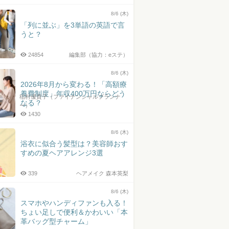
井上皓史さん
8/6 (木)
「列に並ぶ」を3単語の英語で言
うと？
24854
編集部（協力：eステ）
8/6 (木)
2026年8月から変わる！「高額療
養費制度」年収400万円ならどう
稲村優貴子（ファイナンシャルプランナ
なる？
ー）
1430
8/6 (木)
浴衣に似合う髪型は？美容師おす
すめの夏ヘアアレンジ3選
339
ヘアメイク 森本英梨
8/6 (木)
スマホやハンディファンも入る！
ちょい足しで便利＆かわいい「本
革バッグ型チャーム」