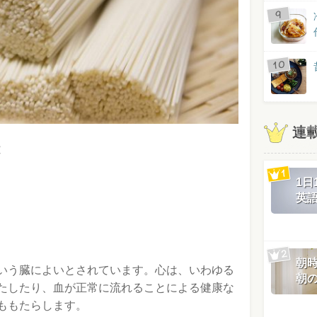
連
1
英
朝
いう臓によいとされています。心は、いわゆる
朝
たしたり、血が正常に流れることによる健康な
ももたらします。