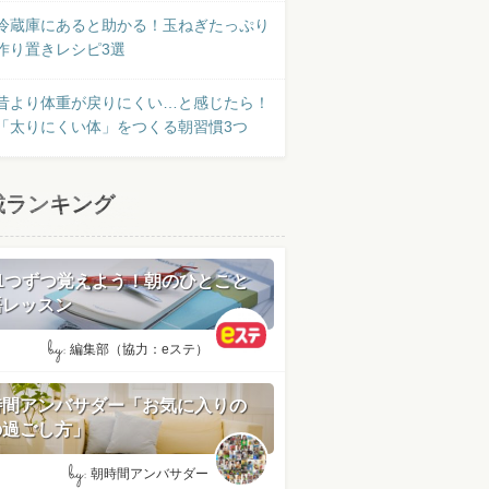
冷蔵庫にあると助かる！玉ねぎたっぷり
作り置きレシピ3選
昔より体重が戻りにくい…と感じたら！
「太りにくい体」をつくる朝習慣3つ
載ランキング
日1つずつ覚えよう！朝のひとこと
語レッスン
by:
編集部（協力：eステ）
時間アンバサダー「お気に入りの
の過ごし方」
by:
朝時間アンバサダー