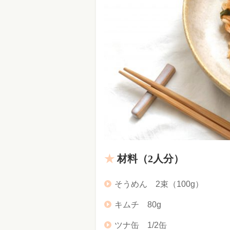
材料（2人分）
そうめん 2束（100g）
キムチ 80g
ツナ缶 1/2缶