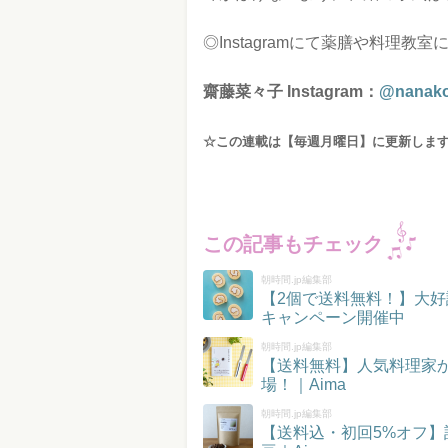
◎Instagramにて薬膳や料理教
齋藤菜々子 Instagram：
@nanako
☆この連載は【毎週月曜日】に更新しま
この記事もチェック
朝時間.jp編集部
【2個で送料無料！】大好
キャンペーン開催中
朝時間.jp編集部
【送料無料】人気料理家
場！｜Aima
朝時間.jp編集部
【送料込・初回5%オフ