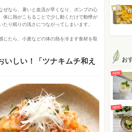
なぜなら、暑いと血流が早くなり、ポンプの心
「
、体に熱がこもることで少し動くだけで動悸が
いたり眠りの浅さにつながってしまいます。
感じたら、小麦などの体の熱を冷ます食材を取
お
おいしい！「ツナキムチ和え
NEW
NEW