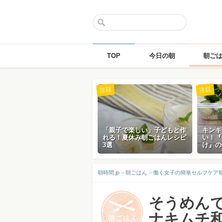
TOP
今日の朝
朝ご
Skip
注目
注目
to
content
「親子で楽しい」子どもと作
キンキ
れる！夏休み朝ごはんレシピ
い！『
3選
け』の
朝時間.jp
>
朝ごはん
>
働く女子の簡単セルフケア
そうめん
ナキムチ