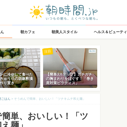
はん
朝カフェ
朝美人スタイル
ヘルス＆ビューティ
注目
BLOG
ンに冷やして食べた
【簡単3ステップ】ガチガチ
きゅうりの胡麻酢漬
の胸まわりをほぐす！「巻き
作り置き
肩対策ピラティス」
朝ごはん
>
そうめんで簡単、おいしい！「ツナキムチ和え麺」
で簡単、おいしい！「ツ
和え麺」