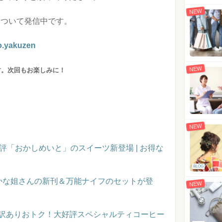
NEW
室について発信中です。
.yakuzen
NEW
す。次回もお楽しみに！
NEW
評「おかしめいと」のスイーツ新登場 | お得な
BLOG
かな姐さんの新刊＆万能ナイフのセットが登
NEW
】訳ありおトク！大好評スペシャルティコーヒー