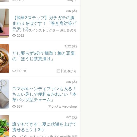
1739
Mayu*
8/6 (木)
【簡単3ステップ】ガチガチの胸
まわりをほぐす！「巻き肩対策ピ
ラティス」
ピラティスインストラクター 澤田みのり
2092
7/22 (水)
だし要らず5分で簡単！梅と豆腐
の「ほうじ茶茶漬け」
11328
五十嵐ゆかり
8/6 (木)
スマホやハンディファンも入る！
ちょい足しで便利＆かわいい「本
革バッグ型チャーム」
657
アンジェ web shop
8/2 (火)
誰でもできる！夏に代謝を上げて
痩せるヒント3つ
ダイエットインストラクター岩瀬結暉