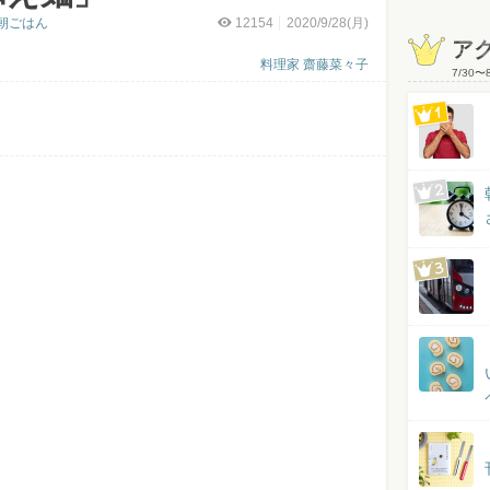
朝ごはん
12154
2020/9/28(月)
ア
料理家 齋藤菜々子
7/30
〜