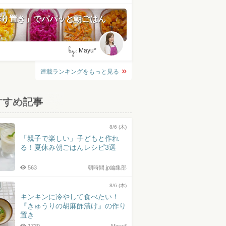
作り置き」でパパッと朝ごはん
by:
Mayu*
連載ランキングをもっと見る
すすめ記事
8/6 (木)
「親子で楽しい」子どもと作れ
る！夏休み朝ごはんレシピ3選
563
朝時間.jp編集部
8/6 (木)
キンキンに冷やして食べたい！
『きゅうりの胡麻酢漬け』の作り
置き