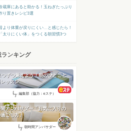
冷蔵庫にあると助かる！玉ねぎたっぷり
作り置きレシピ3選
昔より体重が戻りにくい…と感じたら！
「太りにくい体」をつくる朝習慣3つ
載ランキング
日1つずつ覚えよう！朝のひとこと
語レッスン
by:
編集部（協力：eステ）
時間アンバサダー「お気に入りの
の過ごし方」
by:
朝時間アンバサダー