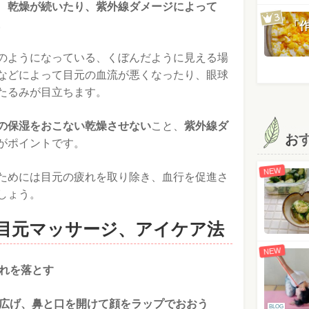
、
乾燥が続いたり、紫外線ダメージによって
。
「
のようになっている、くぼんだように見える場
などによって目元の血流が悪くなったり、眼球
たるみが目立ちます。
の保湿をおこない乾燥させない
こと、
紫外線ダ
お
がポイントです。
NEW
ためには目元の疲れを取り除き、血行を促進さ
しょう。
目元マッサージ、アイケア法
NEW
汚れを落とす
に広げ、鼻と口を開けて顔をラップでおおう
BLOG