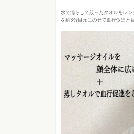
水で濡らして絞ったタオルをレン
を約3分目元にのせて血行促進と