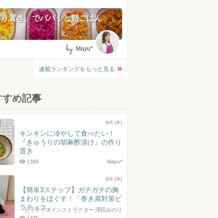
作り置き」でパパッと朝ごはん
by:
Mayu*
連載ランキングをもっと見る
すすめ記事
8/6 (木)
キンキンに冷やして食べたい！
『きゅうりの胡麻酢漬け』の作り
置き
1389
Mayu*
8/6 (木)
【簡単3ステップ】ガチガチの胸
まわりをほぐす！「巻き肩対策ピ
ラティス」
ピラティスインストラクター 澤田みのり