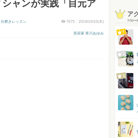
ィシャンが実践「目元ア
」
ア
7/30
〜
自分磨きレッスン
7675
2019/10/10(木)
美容家 寒川あゆみ