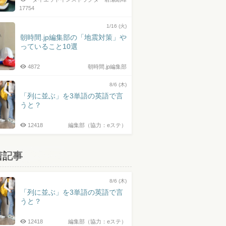
17754
1/16 (火)
朝時間.jp編集部の「地震対策」や
っていること10選
4872
朝時間.jp編集部
8/6 (木)
「列に並ぶ」を3単語の英語で言
うと？
12418
編集部（協力：eステ）
着記事
8/6 (木)
「列に並ぶ」を3単語の英語で言
うと？
12418
編集部（協力：eステ）