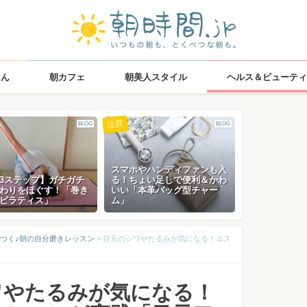
はん
朝カフェ
朝美人スタイル
ヘルス＆ビューティ
注目
BLOG
BLOG
スマホやハンディファンも入
3ステップ】ガチガチ
る！ちょい足しで便利＆かわ
わりをほぐす！「巻き
いい「本革バッグ型チャー
ピラティス」
ム」
つく♪朝の自分磨きレッスン
>
目元のシワやたるみが気になる！エス
ワやたるみが気になる！