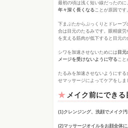
最初の頃は浅く短い線だったのに
年々深く長くなる
ことが原因です
下まぶたからぷっくりとドレープ
合は目元のたるみです。眼精疲労
を支える筋肉が低下すると目元の
シワを加速させないためには
目元
メージを受けないように守る
こと
たるみを加速させないようにする
せマッサージによってケアをしま
メイク前にできる
(1)クレンジング、洗顔でメイク
(2)マッサージオイルをお顔全体