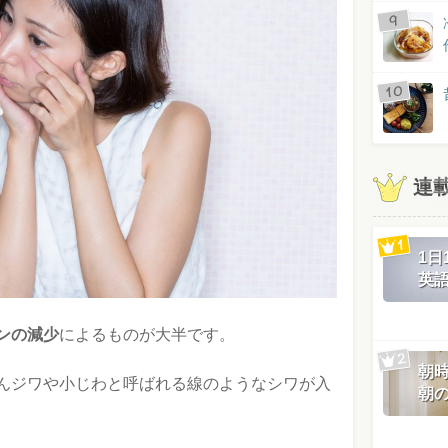
連
1
英
ンの減少
によるものが大半です。
朝
んジワや小じわと呼ばれる線のようなシワが入
朝