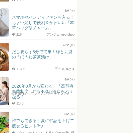
1776
8/6 (木)
スマホやハンディファンも入る！
ちょい足しで便利＆かわいい「本
革バッグ型チャーム」
216
アンジェ web shop
7/22 (水)
だし要らず5分で簡単！梅と豆腐
の「ほうじ茶茶漬け」
11306
五十嵐ゆかり
8/6 (木)
2026年8月から変わる！「高額療
養費制度」年収400万円ならどう
稲村優貴子（ファイナンシャルプランナ
なる？
ー）
1143
8/2 (火)
誰でもできる！夏に代謝を上げて
痩せるヒント3つ
ダイエットインストラクター岩瀬結暉