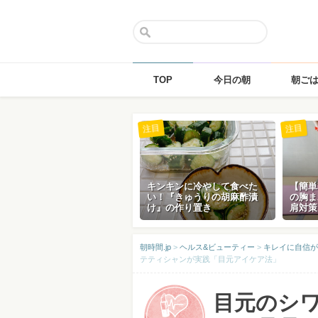
TOP
今日の朝
朝ご
Skip
注目
注目
to
content
キンキンに冷やして食べた
【簡単
い！『きゅうりの胡麻酢漬
の胸ま
け』の作り置き
肩対策
朝時間.jp
>
ヘルス&ビューティー
>
キレイに自信が
テティシャンが実践「目元アイケア法」
目元のシ