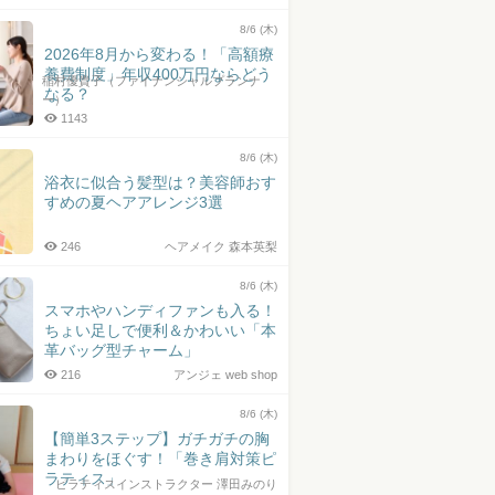
8/6 (木)
2026年8月から変わる！「高額療
養費制度」年収400万円ならどう
稲村優貴子（ファイナンシャルプランナ
なる？
ー）
1143
8/6 (木)
浴衣に似合う髪型は？美容師おす
すめの夏ヘアアレンジ3選
246
ヘアメイク 森本英梨
8/6 (木)
スマホやハンディファンも入る！
ちょい足しで便利＆かわいい「本
革バッグ型チャーム」
216
アンジェ web shop
8/6 (木)
【簡単3ステップ】ガチガチの胸
まわりをほぐす！「巻き肩対策ピ
ラティス」
ピラティスインストラクター 澤田みのり