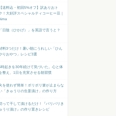
【送料込・初回5%オフ】訳ありおト
ク！大好評スペシャルティコーヒー豆｜
Aima
「日陰（ひかげ）」を英語で言うと？
材料3つだけ！暑い朝にうれしい「ひん
やりおやつ」レシピ3選
5時起きを30年続けて気づいた。心と体
を整え、1日を充実させる朝習慣
火を使わず簡単！ポリポリ箸が止まらな
い「きゅうりの生姜漬け」の作り方
切って干して漬けるだけ！『パリパリき
ゅうり漬け』の作り置きレシピ