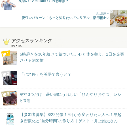
英語の「Am I late?」の意味は？
次の記事 »
脱ワンパターン！もっと知りたい「シリアル」活用術4つ
アクセスランキング
8/1
〜
8/7
5時起きを30年続けて気づいた。心と体を整え、1日を充実
させる朝習慣
「バス停」を英語で言うと？
材料3つだけ！暑い朝にうれしい「ひんやりおやつ」レシ
ピ3選
【参加者募集】8/22開催！9月から変わりたい人へ！早起
き習慣化と“自分時間”の作り方｜ゲスト：井上皓史さん