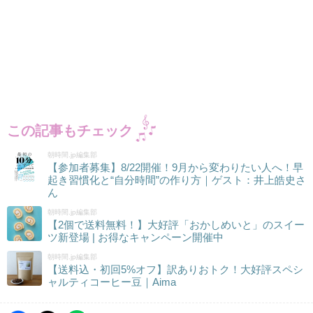
この記事もチェック
朝時間.jp編集部
【参加者募集】8/22開催！9月から変わりたい人へ！早
起き習慣化と“自分時間”の作り方｜ゲスト：井上皓史さ
ん
朝時間.jp編集部
【2個で送料無料！】大好評「おかしめいと」のスイー
ツ新登場 | お得なキャンペーン開催中
朝時間.jp編集部
【送料込・初回5%オフ】訳ありおトク！大好評スペシ
ャルティコーヒー豆｜Aima