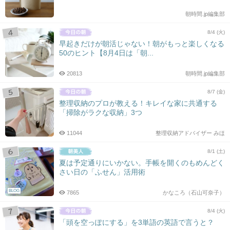
朝時間.jp編集部
8/4 (火)
早起きだけが朝活じゃない！朝がもっと楽しくなる
50のヒント【8月4日は「朝...
20813
朝時間.jp編集部
8/7 (金)
整理収納のプロが教える！キレイな家に共通する
「掃除がラクな収納」3つ
11044
整理収納アドバイザー みほ
8/1 (土)
夏は予定通りにいかない。手帳を開くのもめんどく
さい日の「ふせん」活用術
BLOG
7865
かなころ（石山可奈子）
8/4 (火)
「頭を空っぽにする」を3単語の英語で言うと？