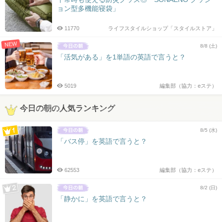
ョン型多機能寝袋」
11770
ライフスタイルショップ「スタイルストア」
NEW
8/8 (土)
「活気がある」を1単語の英語で言うと？
5019
編集部（協力：eステ）
今日の朝の人気ランキング
8/5 (水)
「バス停」を英語で言うと？
62553
編集部（協力：eステ）
8/2 (日)
「静かに」を英語で言うと？