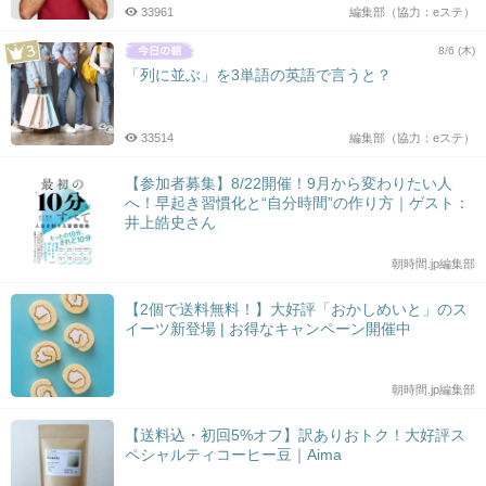
33961
編集部（協力：eステ）
8/6 (木)
「列に並ぶ」を3単語の英語で言うと？
33514
編集部（協力：eステ）
【参加者募集】8/22開催！9月から変わりたい人
へ！早起き習慣化と“自分時間”の作り方｜ゲスト：
井上皓史さん
朝時間.jp編集部
【2個で送料無料！】大好評「おかしめいと」のス
イーツ新登場 | お得なキャンペーン開催中
朝時間.jp編集部
【送料込・初回5%オフ】訳ありおトク！大好評ス
ペシャルティコーヒー豆｜Aima