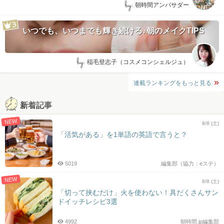
by:
朝時間アンバサダー
いつでも、いつまでも輝き続ける♪朝のメイクTIPS
by:
稲毛登志子（コスメコンシェルジュ）
連載ランキングをもっと見る
新着記事
NEW
8/8 (土)
「活気がある」を1単語の英語で言うと？
5019
編集部（協力：eステ）
NEW
8/8 (土)
「切って挟むだけ」火を使わない！具だくさんサン
ドイッチレシピ3選
4992
朝時間.jp編集部