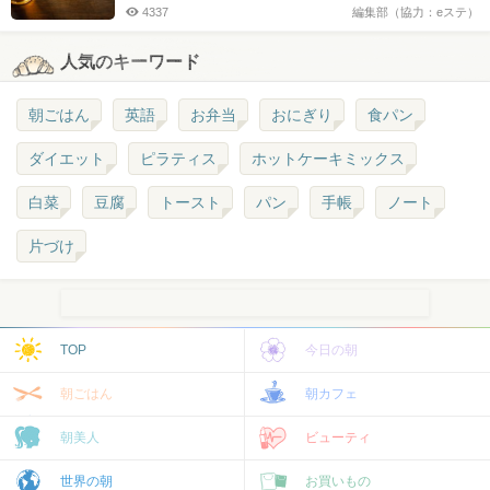
4337
編集部（協力：eステ）
人気のキーワード
朝ごはん
英語
お弁当
おにぎり
食パン
ダイエット
ピラティス
ホットケーキミックス
白菜
豆腐
トースト
パン
手帳
ノート
片づけ
TOP
今日の朝
朝ごはん
朝カフェ
朝美人
ビューティ
世界の朝
お買いもの