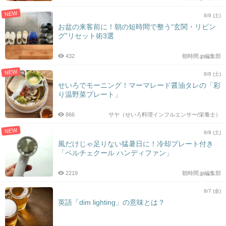
NEW
8/8 (土)
お盆の来客前に！朝の短時間で整う“玄関・リビン
グ”リセット術3選
432
朝時間.jp編集部
NEW
8/8 (土)
せいろでモーニング！マーマレード醤油タレの「彩
り温野菜プレート」
866
サヤ（せいろ料理インフルエンサー/栄養士）
NEW
8/8 (土)
風だけじゃ足りない猛暑日に！冷却プレート付き
「ペルチェクール ハンディファン」
2219
朝時間.jp編集部
8/7 (金)
英語「dim lighting」の意味とは？