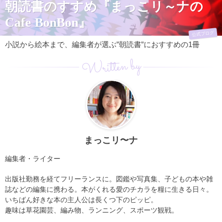
朝読書のすすめ『まっこリ～ナの
Cafe BonBon』
公式ブログ
小説から絵本まで、編集者が選ぶ”朝読書”におすすめの1冊
Written by
まっこリ〜ナ
編集者・ライター
出版社勤務を経てフリーランスに。図鑑や写真集、子どもの本や雑
誌などの編集に携わる。本がくれる愛のチカラを糧に生きる日々。
いちばん好きな本の主人公は長くつ下のピッピ。
趣味は草花園芸、編み物、ランニング、スポーツ観戦。