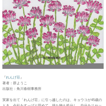
『
れんげ荘
』
著者：群ようこ
出版社：角川春樹事務所
実家を出て「れんげ荘」に引っ越したのは、キョウコが45歳の
とき。会社をすっぱり辞めて、持ち物も処分し、自分をリセッ