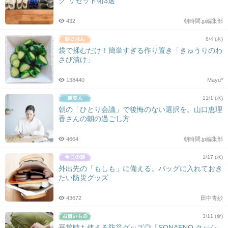
グ”リセット術3選
432
朝時間.jp編集部
8/4 (木)
袋で揉むだけ！簡単すぎる作り置き「きゅうりのわ
さび漬け」
138440
Mayu*
11/1 (水)
朝の「ひとり会議」で後悔のない選択を。山口恵理
香さんの朝の過ごし方
4664
朝時間.jp編集部
1/17 (水)
外出先の「もしも」に備える。バッグに入れておき
たい防災グッズ
43672
田中青紗
3/11 (金)
平常時も使える防災グッズ◎「SONAENO クッシ