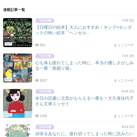
連載記事一覧
7/26 (日)
【日曜日の絵本】大人におすすめ！キング×センダ
ックの怖い絵本『ヘンゼル...
BLOG
391
まっこリ〜ナ
7/20 (月)
心も体も疲れてしまった時に。本当の優しさがしみ
る一冊『夜廻り猫』
BLOG
2637
まっこリ〜ナ
6/28 (日)
休日の読書に元気がもらえる一冊を！大久保佳代子
さん文庫エッセイ
BLOG
2706
まっこリ〜ナ
6/14 (日)
頑張るあなたに。疲れ切ってしまった時に読みたい