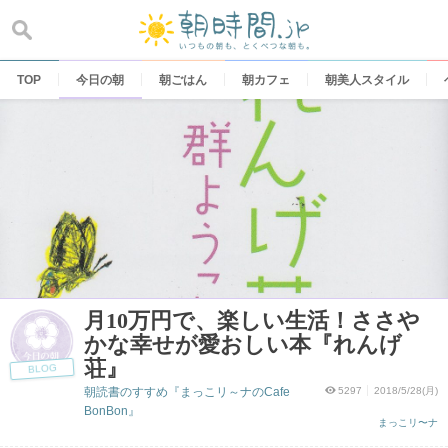
Skip
to
content
TOP
今日の朝
朝ごはん
朝カフェ
朝美人スタイル
月10万円で、楽しい生活！ささや
かな幸せが愛おしい本『れんげ
荘』
BLOG
朝読書のすすめ『まっこリ～ナのCafe
5297
2018/5/28(月)
BonBon』
まっこリ〜ナ