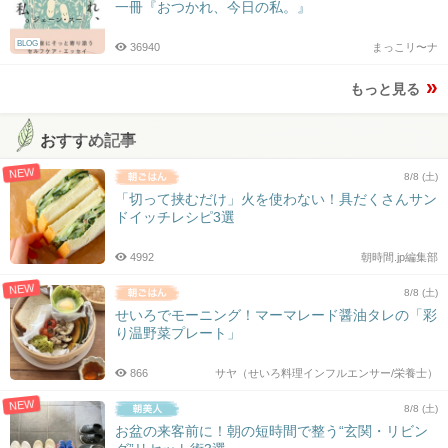
一冊『おつかれ、今日の私。』
BLOG
36940
まっこリ〜ナ
もっと見る
おすすめ記事
NEW
8/8 (土)
「切って挟むだけ」火を使わない！具だくさんサン
ドイッチレシピ3選
4992
朝時間.jp編集部
NEW
8/8 (土)
せいろでモーニング！マーマレード醤油タレの「彩
り温野菜プレート」
866
サヤ（せいろ料理インフルエンサー/栄養士）
NEW
8/8 (土)
お盆の来客前に！朝の短時間で整う“玄関・リビン