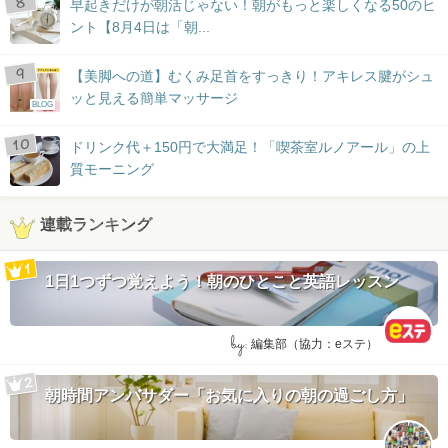
早起きだけが朝活じゃない！朝がもっと楽しくなる50のヒ
ント【8月4日は「朝...
【美脚への道】むくみ足首をすっきり！アキレス腱がシュ
ッと見える簡単マッサージ
BLOG
ドリンク代＋150円で大満足！「喫茶室ルノアール」の上
質モーニング
連載ランキング
1日1つずつ覚えよう！朝のひとこと英語レッスン
by:
編集部（協力：eステ）
朝時間アンバサダー「お気に入りの朝の過ごし方」