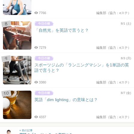
7766
編集部（協力：eステ）
8/1 (土)
「自然光」を英語で言うと？
7279
編集部（協力：eステ）
8/3 (月)
スポーツジムの「ランニングマシン」を1単語の英
語で言うと？
3380
編集部（協力：eステ）
8/7 (金)
英語「dim lighting」の意味とは？
4337
編集部（協力：eステ）
« 前の記事