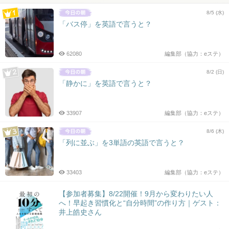
8/5 (水)
「バス停」を英語で言うと？
62080
編集部（協力：eステ）
8/2 (日)
「静かに」を英語で言うと？
33907
編集部（協力：eステ）
8/6 (木)
「列に並ぶ」を3単語の英語で言うと？
33403
編集部（協力：eステ）
【参加者募集】8/22開催！9月から変わりたい人
へ！早起き習慣化と“自分時間”の作り方｜ゲスト：
井上皓史さん