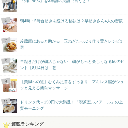
「列に並ぶ」を3単語の英語で言うと？
朝4時・5時台起きを続ける秘訣は？早起きさん4人の習慣
冷蔵庫にあると助かる！玉ねぎたっぷり作り置きレシピ3
選
早起きだけが朝活じゃない！朝がもっと楽しくなる50のヒ
ント【8月4日は「朝...
【美脚への道】むくみ足首をすっきり！アキレス腱がシュ
ッと見える簡単マッサージ
BLOG
ドリンク代＋150円で大満足！「喫茶室ルノアール」の上
質モーニング
連載ランキング