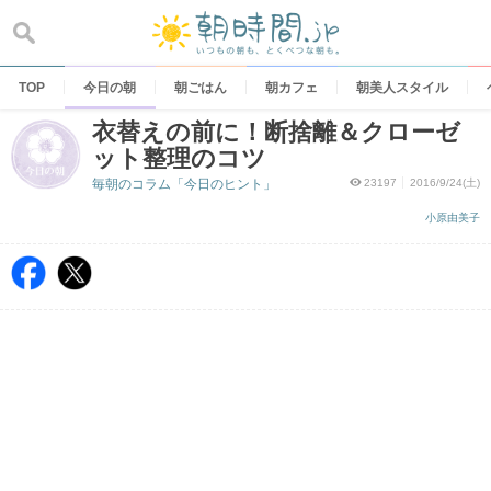
Skip
to
content
TOP
今日の朝
朝ごはん
朝カフェ
朝美人スタイル
衣替えの前に！断捨離＆クローゼ
ット整理のコツ
毎朝のコラム「今日のヒント」
23197
2016/9/24(土)
小原由美子