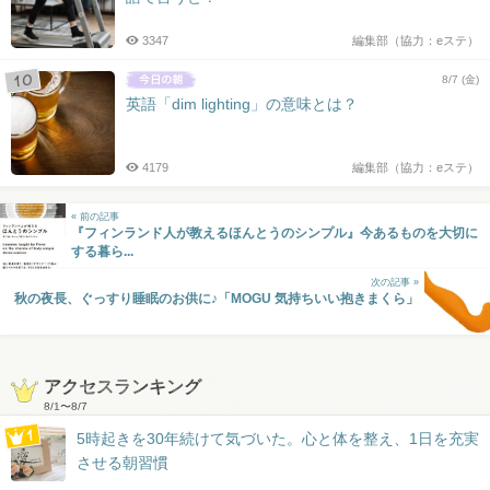
3347
編集部（協力：eステ）
8/7 (金)
英語「dim lighting」の意味とは？
4179
編集部（協力：eステ）
« 前の記事
『フィンランド人が教えるほんとうのシンプル』今あるものを大切に
する暮ら...
次の記事 »
秋の夜長、ぐっすり睡眠のお供に♪「MOGU 気持ちいい抱きまくら」
アクセスランキング
8/1
〜
8/7
5時起きを30年続けて気づいた。心と体を整え、1日を充実
させる朝習慣