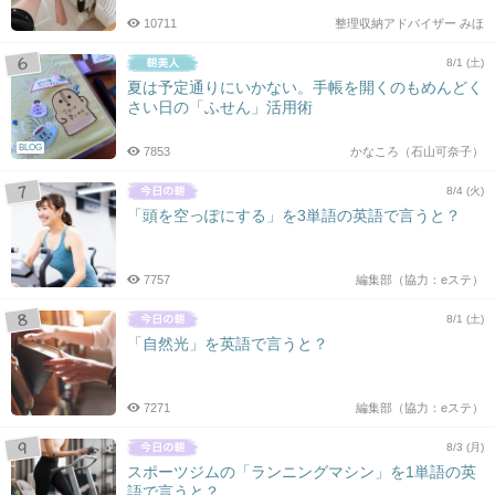
10711
整理収納アドバイザー みほ
8/1 (土)
夏は予定通りにいかない。手帳を開くのもめんどく
さい日の「ふせん」活用術
BLOG
7853
かなころ（石山可奈子）
8/4 (火)
「頭を空っぽにする」を3単語の英語で言うと？
7757
編集部（協力：eステ）
8/1 (土)
「自然光」を英語で言うと？
7271
編集部（協力：eステ）
8/3 (月)
スポーツジムの「ランニングマシン」を1単語の英
語で言うと？