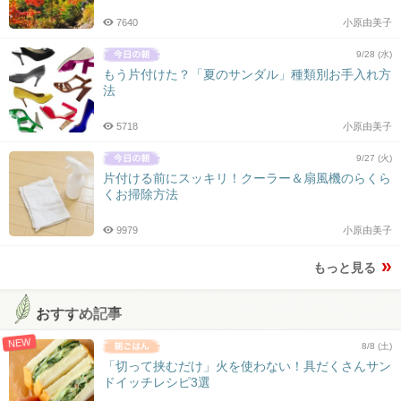
7640
小原由美子
9/28 (水)
もう片付けた？「夏のサンダル」種類別お手入れ方
法
5718
小原由美子
9/27 (火)
片付ける前にスッキリ！クーラー＆扇風機のらくら
くお掃除方法
9979
小原由美子
もっと見る
おすすめ記事
NEW
8/8 (土)
「切って挟むだけ」火を使わない！具だくさんサン
ドイッチレシピ3選