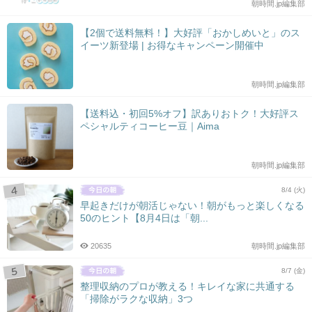
朝時間.jp編集部
【2個で送料無料！】大好評「おかしめいと」のス
イーツ新登場 | お得なキャンペーン開催中
朝時間.jp編集部
【送料込・初回5%オフ】訳ありおトク！大好評ス
ペシャルティコーヒー豆｜Aima
朝時間.jp編集部
8/4 (火)
早起きだけが朝活じゃない！朝がもっと楽しくなる
50のヒント【8月4日は「朝...
20635
朝時間.jp編集部
8/7 (金)
整理収納のプロが教える！キレイな家に共通する
「掃除がラクな収納」3つ