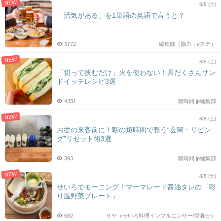
NEW
8/8 (土)
「活気がある」を1単語の英語で言うと？
3772
編集部（協力：eステ）
NEW
8/8 (土)
「切って挟むだけ」火を使わない！具だくさんサン
ドイッチレシピ3選
4331
朝時間.jp編集部
NEW
8/8 (土)
お盆の来客前に！朝の短時間で整う“玄関・リビン
グ”リセット術3選
393
朝時間.jp編集部
NEW
8/8 (土)
せいろでモーニング！マーマレード醤油タレの「彩
り温野菜プレート」
682
サヤ（せいろ料理インフルエンサー/栄養士）