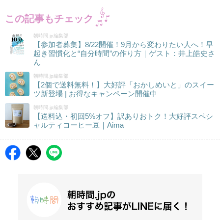
この記事もチェック
朝時間.jp編集部
【参加者募集】8/22開催！9月から変わりたい人へ！早
起き習慣化と“自分時間”の作り方｜ゲスト：井上皓史さ
ん
朝時間.jp編集部
【2個で送料無料！】大好評「おかしめいと」のスイー
ツ新登場 | お得なキャンペーン開催中
朝時間.jp編集部
【送料込・初回5%オフ】訳ありおトク！大好評スペシ
ャルティコーヒー豆｜Aima