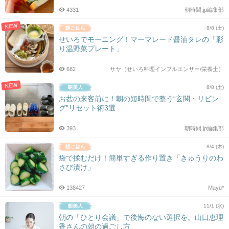
4331
朝時間.jp編集部
NEW
8/8 (土)
せいろでモーニング！マーマレード醤油タレの「彩
り温野菜プレート」
682
サヤ（せいろ料理インフルエンサー/栄養士）
NEW
8/8 (土)
お盆の来客前に！朝の短時間で整う“玄関・リビン
グ”リセット術3選
393
朝時間.jp編集部
8/4 (木)
袋で揉むだけ！簡単すぎる作り置き「きゅうりのわ
さび漬け」
138427
Mayu*
11/1 (水)
朝の「ひとり会議」で後悔のない選択を。山口恵理
香さんの朝の過ごし方