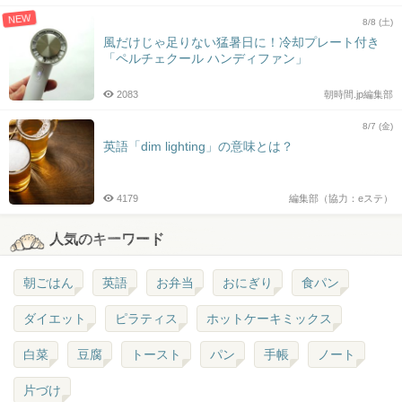
NEW
8/8 (土)
風だけじゃ足りない猛暑日に！冷却プレート付き
「ペルチェクール ハンディファン」
2083
朝時間.jp編集部
8/7 (金)
英語「dim lighting」の意味とは？
4179
編集部（協力：eステ）
人気のキーワード
朝ごはん
英語
お弁当
おにぎり
食パン
ダイエット
ピラティス
ホットケーキミックス
白菜
豆腐
トースト
パン
手帳
ノート
片づけ