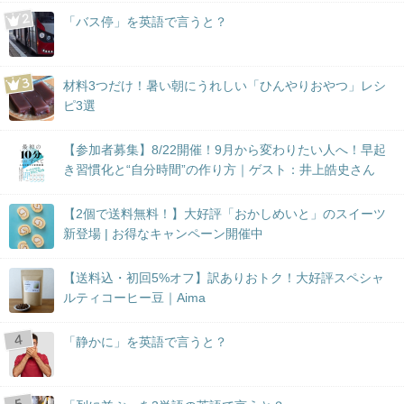
「バス停」を英語で言うと？
材料3つだけ！暑い朝にうれしい「ひんやりおやつ」レシ
ピ3選
【参加者募集】8/22開催！9月から変わりたい人へ！早起
き習慣化と“自分時間”の作り方｜ゲスト：井上皓史さん
【2個で送料無料！】大好評「おかしめいと」のスイーツ
新登場 | お得なキャンペーン開催中
【送料込・初回5%オフ】訳ありおトク！大好評スペシャ
ルティコーヒー豆｜Aima
「静かに」を英語で言うと？