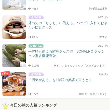
4653
朝時間.jp編集部
1/17 (水)
外出先の「もしも」に備える。バッグに入れておき
たい防災グッズ
43656
田中青紗
3/11 (金)
平常時も使える防災グッズ◎「SONAENO クッシ
ョン型多機能寝袋」
11761
ライフスタイルショップ「スタイルストア」
NEW
8/8 (土)
「活気がある」を1単語の英語で言うと？
3772
編集部（協力：eステ）
今日の朝の人気ランキング