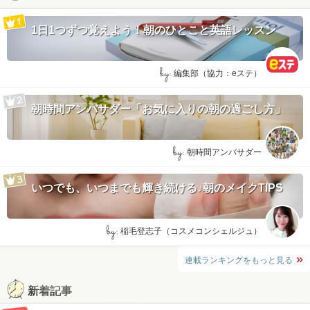
1日1つずつ覚えよう！朝のひとこと英語レッスン
by:
編集部（協力：eステ）
朝時間アンバサダー「お気に入りの朝の過ごし方」
by:
朝時間アンバサダー
いつでも、いつまでも輝き続ける♪朝のメイクTIPS
by:
稲毛登志子（コスメコンシェルジュ）
連載ランキングをもっと見る
新着記事