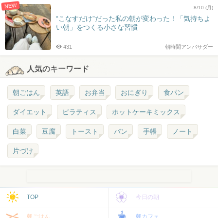
NEW
8/10 (月)
“こなすだけ”だった私の朝が変わった！「気持ちよ
い朝」をつくる小さな習慣
431
朝時間アンバサダー
人気のキーワード
朝ごはん
英語
お弁当
おにぎり
食パン
ダイエット
ピラティス
ホットケーキミックス
白菜
豆腐
トースト
パン
手帳
ノート
片づけ
TOP
今日の朝
朝ごはん
朝カフェ