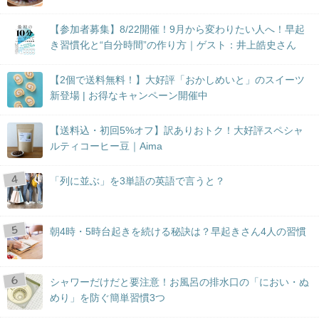
【参加者募集】8/22開催！9月から変わりたい人へ！早起
き習慣化と“自分時間”の作り方｜ゲスト：井上皓史さん
【2個で送料無料！】大好評「おかしめいと」のスイーツ
新登場 | お得なキャンペーン開催中
【送料込・初回5%オフ】訳ありおトク！大好評スペシャ
ルティコーヒー豆｜Aima
「列に並ぶ」を3単語の英語で言うと？
朝4時・5時台起きを続ける秘訣は？早起きさん4人の習慣
シャワーだけだと要注意！お風呂の排水口の「におい・ぬ
めり」を防ぐ簡単習慣3つ