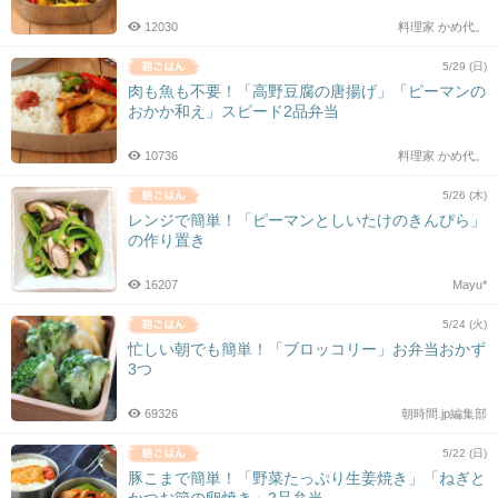
12030
料理家 かめ代。
5/29 (日)
肉も魚も不要！「高野豆腐の唐揚げ」「ピーマンの
おかか和え」スピード2品弁当
10736
料理家 かめ代。
5/26 (木)
レンジで簡単！「ピーマンとしいたけのきんぴら」
の作り置き
16207
Mayu*
5/24 (火)
忙しい朝でも簡単！「ブロッコリー」お弁当おかず
3つ
69326
朝時間.jp編集部
5/22 (日)
豚こまで簡単！「野菜たっぷり生姜焼き」「ねぎと
かつお節の卵焼き」2品弁当