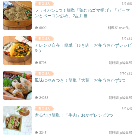
7/9 (日)
フライパン1つ！簡単「鶏むねゴマ揚げ」「ピーマ
ンとベーコン炒め」2品弁当
6900
料理家 かめ代。
7/6 (木)
アレンジ自在！簡単「ひき肉」お弁当おかずレシピ
3つ
5798
朝時間.jp編集部
3/30 (木)
風味にやみつき！簡単「大葉」お弁当おかず3つ
24268
朝時間.jp編集部
2/6 (月)
煮るだけ簡単！「牛肉」おかずレシピ3つ
3345
朝時間.jp編集部