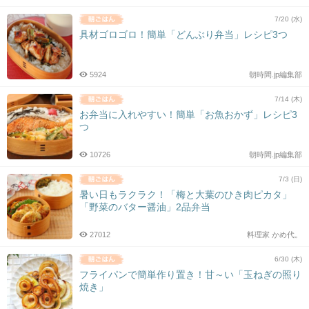
7/20 (水)
具材ゴロゴロ！簡単「どんぶり弁当」レシピ3つ
5924
朝時間.jp編集部
7/14 (木)
お弁当に入れやすい！簡単「お魚おかず」レシピ3
つ
10726
朝時間.jp編集部
7/3 (日)
暑い日もラクラク！「梅と大葉のひき肉ピカタ」
「野菜のバター醤油」2品弁当
27012
料理家 かめ代。
6/30 (木)
フライパンで簡単作り置き！甘～い「玉ねぎの照り
焼き」