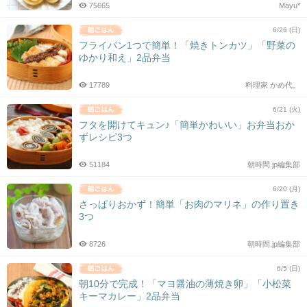
75665
Mayu*
6/26 (日)
フライパン1つで簡単！「焼きトンカツ」「野菜の
ゆかり和え」2品弁当
17789
料理家 かめ代。
6/21 (火)
フタを開けてキュン♪「簡単かわいい」お弁当おか
ずレシピ3つ
51184
朝時間.jp編集部
6/20 (月)
さっぱりおかず！簡単「お肉のマリネ」の作り置き
3つ
8726
朝時間.jp編集部
6/5 (日)
朝10分で完成！「マヨ醤油の薄焼き卵」「小松菜
キーマカレー」2品弁当