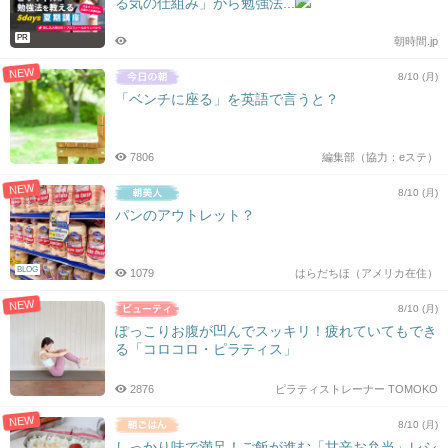
る気の仕組み」から勉強法...
シ
ョ
PR
朝時間.jp
ン
NEW
8/10 (月)
「ベンチに座る」を英語で言うと？
7806
編集部（協力：eステ）
NEW
8/10 (月)
パンのアウトレット？
BLOG
1079
はらだちほ（アメリカ在住）
NEW
8/10 (月)
ぽっこりお腹が凹んでスッキリ！疲れていてもでき
る「コロコロ・ピラティス」
2876
ピラティストレーナー TOMOKO
NEW
8/10 (月)
しっかり味で満足！ご飯が進む「甘辛お弁当」レシ