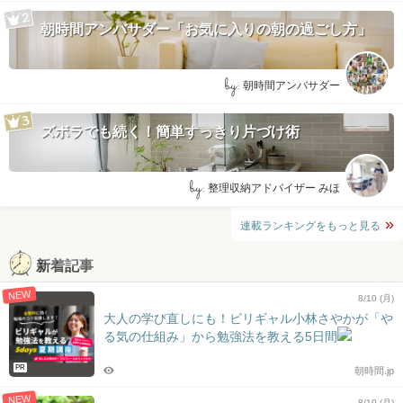
朝時間アンバサダー「お気に入りの朝の過ごし方」
by:
朝時間アンバサダー
ズボラでも続く！簡単すっきり片づけ術
by:
整理収納アドバイザー みほ
連載ランキングをもっと見る
新着記事
NEW
8/10 (月)
大人の学び直しにも！ビリギャル小林さやかが「や
る気の仕組み」から勉強法を教える5日間
PR
朝時間.jp
NEW
8/10 (月)