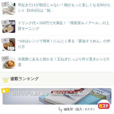
早起きだけが朝活じゃない！朝がもっと楽しくなる50のヒ
ント【8月4日は「朝...
ドリンク代＋150円で大満足！「喫茶室ルノアール」の上
質モーニング
つゆはレンジで簡単！にんにく香る「醤油そうめん」の作
り方
BLOG
冷蔵庫にあると助かる！玉ねぎたっぷり作り置きレシピ3
選
連載ランキング
1日1つずつ覚えよう！朝のひとこと英語レッスン
by:
編集部（協力：eステ）