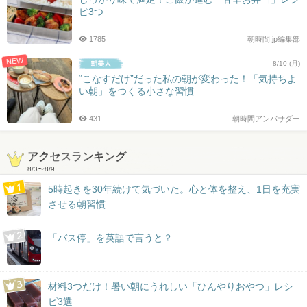
ピ3つ
1785
朝時間.jp編集部
NEW
8/10 (月)
“こなすだけ”だった私の朝が変わった！「気持ちよ
い朝」をつくる小さな習慣
431
朝時間アンバサダー
アクセスランキング
8/3
〜
8/9
5時起きを30年続けて気づいた。心と体を整え、1日を充実
させる朝習慣
「バス停」を英語で言うと？
材料3つだけ！暑い朝にうれしい「ひんやりおやつ」レシ
ピ3選