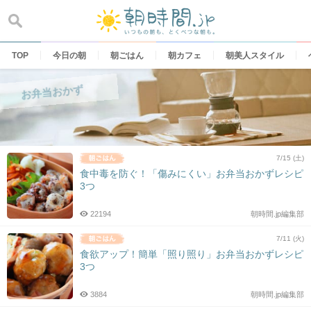
Skip
to
content
TOP
今日の朝
朝ごはん
朝カフェ
朝美人スタイル
お弁当おかず
7/15 (土)
食中毒を防ぐ！「傷みにくい」お弁当おかずレシピ
3つ
22194
朝時間.jp編集部
7/11 (火)
食欲アップ！簡単「照り照り」お弁当おかずレシピ
3つ
3884
朝時間.jp編集部