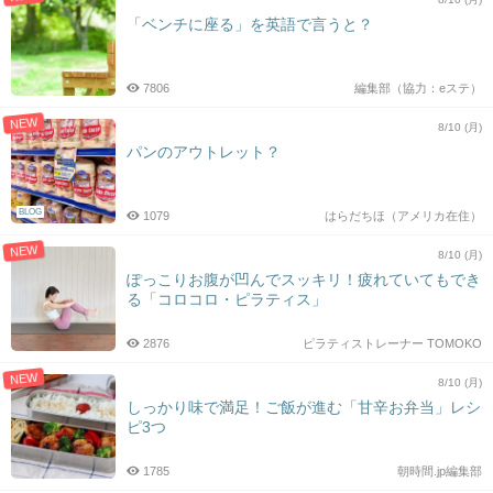
「ベンチに座る」を英語で言うと？
7806
編集部（協力：eステ）
NEW
8/10 (月)
パンのアウトレット？
BLOG
1079
はらだちほ（アメリカ在住）
NEW
8/10 (月)
ぽっこりお腹が凹んでスッキリ！疲れていてもでき
る「コロコロ・ピラティス」
2876
ピラティストレーナー TOMOKO
NEW
8/10 (月)
しっかり味で満足！ご飯が進む「甘辛お弁当」レシ
ピ3つ
1785
朝時間.jp編集部