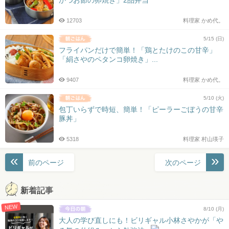
12703
料理家 かめ代。
5/15 (日)
フライパンだけで簡単！「鶏とたけのこの甘辛」
「絹さやのペタンコ卵焼き」...
9407
料理家 かめ代。
5/10 (火)
包丁いらずで時短、簡単！「ピーラーごぼうの甘辛
豚丼」
5318
料理家 村山瑛子
投
前のページ
次のページ
稿
ナ
新着記事
ビ
NEW
ゲ
8/10 (月)
ー
大人の学び直しにも！ビリギャル小林さやかが「や