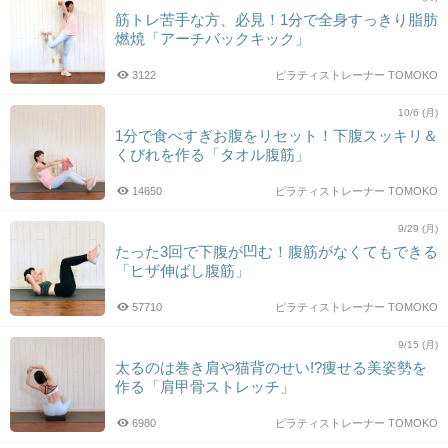
筋トレ苦手な方、必見！1分で全身すっきり脂肪
燃焼「アーチバックキック」
3122
ピラティストレーナー TOMOKO
10/6 (月)
1分で食べすぎお腹をリセット！下腹スッキリ＆
くびれを作る「タオル腹筋」
14650
ピラティストレーナー TOMOKO
9/29 (月)
たった3回で下腹が凹む！腹筋がなくてもできる
「ヒザ伸ばし腹筋」
57710
ピラティストレーナー TOMOKO
9/15 (月)
太るのは巻き肩や猫背のせい!?痩せる美姿勢を
作る「肩甲骨ストレッチ」
6980
ピラティストレーナー TOMOKO