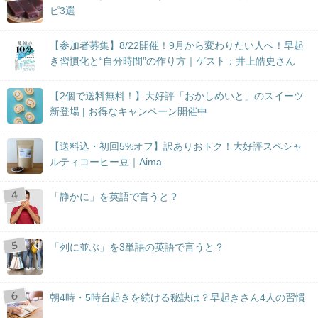
ピ3選
【参加者募集】8/22開催！9月から変わりたい人へ！早起
き習慣化と“自分時間”の作り方｜ゲスト：井上皓史さん
【2個で送料無料！】大好評「おかしめいと」のスイーツ
新登場 | お得なキャンペーン開催中
【送料込・初回5%オフ】訳ありおトク！大好評スペシャ
ルティコーヒー豆｜Aima
「静かに」を英語で言うと？
「列に並ぶ」を3単語の英語で言うと？
朝4時・5時台起きを続ける秘訣は？早起きさん4人の習慣