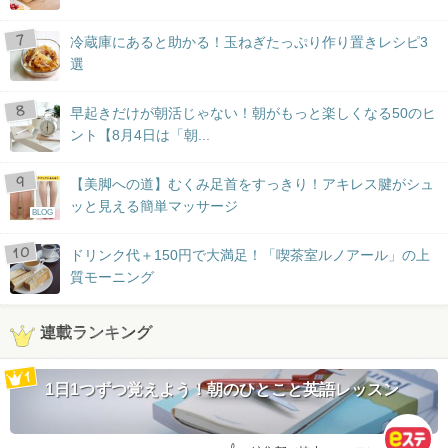
冷蔵庫にあると助かる！玉ねぎたっぷり作り置きレシピ3
選
早起きだけが朝活じゃない！朝がもっと楽しくなる50のヒ
ント【8月4日は「朝...
【美脚への道】むくみ足首をすっきり！アキレス腱がシュ
ッと見える簡単マッサージ
BLOG
ドリンク代＋150円で大満足！「喫茶室ルノアール」の上
質モーニング
連載ランキング
1日1つずつ覚えよう！朝のひとこと英語レッスン