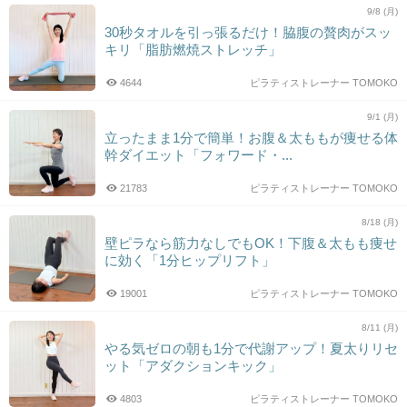
9/8 (月)
30秒タオルを引っ張るだけ！脇腹の贅肉がスッ
キリ「脂肪燃焼ストレッチ」
4644
ピラティストレーナー TOMOKO
9/1 (月)
立ったまま1分で簡単！お腹＆太ももが痩せる体
幹ダイエット「フォワード・...
21783
ピラティストレーナー TOMOKO
8/18 (月)
壁ピラなら筋力なしでもOK！下腹＆太もも痩せ
に効く「1分ヒップリフト」
19001
ピラティストレーナー TOMOKO
8/11 (月)
やる気ゼロの朝も1分で代謝アップ！夏太りリセ
ット「アダクションキック」
4803
ピラティストレーナー TOMOKO