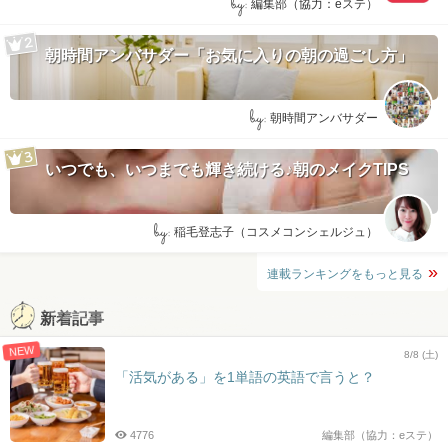
by:
編集部（協力：eステ）
朝時間アンバサダー「お気に入りの朝の過ごし方」
by:
朝時間アンバサダー
いつでも、いつまでも輝き続ける♪朝のメイクTIPS
by:
稲毛登志子（コスメコンシェルジュ）
連載ランキングをもっと見る
新着記事
NEW
8/8 (土)
「活気がある」を1単語の英語で言うと？
4776
編集部（協力：eステ）