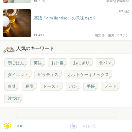
2197
朝時間.jp編集部
8/7 (金)
英語「dim lighting」の意味とは？
4306
編集部（協力：eステ）
人気のキーワード
朝ごはん
英語
お弁当
おにぎり
食パン
ダイエット
ピラティス
ホットケーキミックス
白菜
豆腐
トースト
パン
手帳
ノート
片づけ
TOP
今日の朝