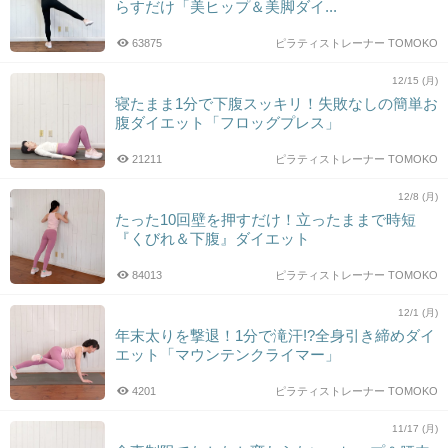
らすだけ「美ヒップ＆美脚ダイ...
63875
ピラティストレーナー TOMOKO
12/15 (月)
寝たまま1分で下腹スッキリ！失敗なしの簡単お
腹ダイエット「フロッグプレス」
21211
ピラティストレーナー TOMOKO
12/8 (月)
たった10回壁を押すだけ！立ったままで時短
『くびれ＆下腹』ダイエット
84013
ピラティストレーナー TOMOKO
12/1 (月)
年末太りを撃退！1分で滝汗!?全身引き締めダイ
エット「マウンテンクライマー」
4201
ピラティストレーナー TOMOKO
11/17 (月)