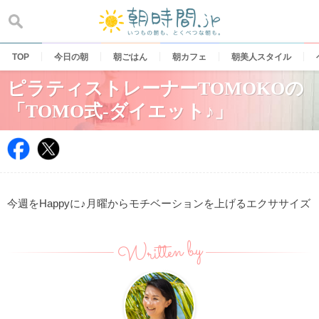
Skip
to
content
TOP
今日の朝
朝ごはん
朝カフェ
朝美人スタイル
ピラティストレーナーTOMOKOの
「TOMO式-ダイエット♪」
今週をHappyに♪月曜からモチベーションを上げるエクササイズ
Written by