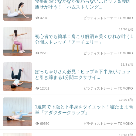
食事制限でなかなか変わらない…ヒップ＆腰肉
痩せが叶う！「ハムストリング...
4204
ピラティストレーナー TOMOKO
11/10 (月)
初心者でも簡単！肩こり解消＆美くびれが叶う1
分間ストレッチ「アーチェリー」
2220
ピラティストレーナー TOMOKO
11/3 (月)
ぽっちゃりさん必見！ヒップ＆下半身がキュッ
と引き締まる1分間エクササイ...
12851
ピラティストレーナー TOMOKO
10/20 (月)
1週間で下腹と下半身をダイエット！寝たまま簡
単「アダクタークラップ」
69560
ピラティストレーナー TOMOKO
10/13 (月)