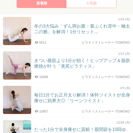
新着順
人気順
1/19 (月)
冬の3大悩み「ずん胴お腹・着ぶくれ背中・極太
二の腕」を解消！1分リセット...
5511
ピラティストレーナー TOMOKO
1/12 (月)
きつい腹筋より1分が効く！ヒップアップ＆脂肪
燃焼が叶う「美尻ピラティス」
10286
ピラティストレーナー TOMOKO
1/5 (月)
毎日1分でお正月太り解消！体幹ツイストが全身
痩せに効果大◎「リーンツイスト」
10857
ピラティストレーナー TOMOKO
12/29 (月)
たった1分で全身痩せに貢献！股関節を10回ゆ