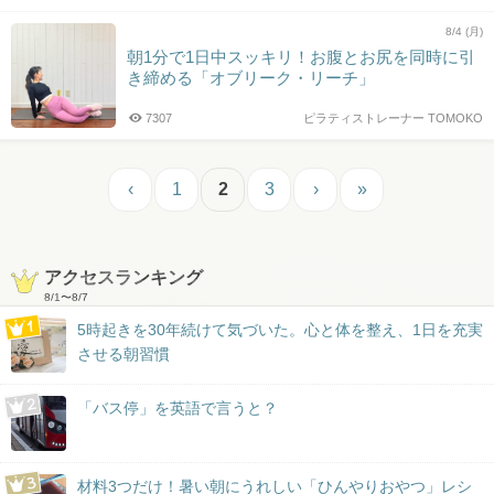
8/4 (月)
朝1分で1日中スッキリ！お腹とお尻を同時に引
き締める「オブリーク・リーチ」
7307
ピラティストレーナー TOMOKO
‹
1
2
3
›
»
アクセスランキング
8/1
〜
8/7
5時起きを30年続けて気づいた。心と体を整え、1日を充実
させる朝習慣
「バス停」を英語で言うと？
材料3つだけ！暑い朝にうれしい「ひんやりおやつ」レシ