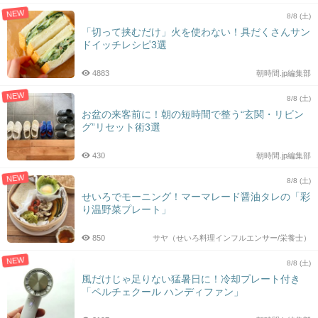
NEW
8/8 (土)
「切って挟むだけ」火を使わない！具だくさんサン
ドイッチレシピ3選
4883
朝時間.jp編集部
NEW
8/8 (土)
お盆の来客前に！朝の短時間で整う“玄関・リビン
グ”リセット術3選
430
朝時間.jp編集部
NEW
8/8 (土)
せいろでモーニング！マーマレード醤油タレの「彩
り温野菜プレート」
850
サヤ（せいろ料理インフルエンサー/栄養士）
NEW
8/8 (土)
風だけじゃ足りない猛暑日に！冷却プレート付き
「ペルチェクール ハンディファン」