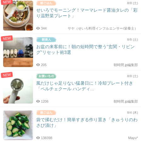
NEW
8/8 (土)
せいろでモーニング！マーマレード醤油タレの「彩
り温野菜プレート」
344
サヤ（せいろ料理インフルエンサー/栄養士）
NEW
8/8 (土)
お盆の来客前に！朝の短時間で整う“玄関・リビン
グ”リセット術3選
205
朝時間.jp編集部
NEW
8/8 (土)
風だけじゃ足りない猛暑日に！冷却プレート付き
「ペルチェクール ハンディ...
1206
朝時間.jp編集部
8/4 (木)
袋で揉むだけ！簡単すぎる作り置き「きゅうりのわ
さび漬け」
138398
Mayu*