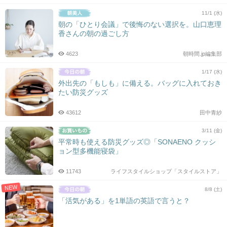
11/1 (水)
朝の「ひとり会議」で後悔のない選択を。山口恵理
香さんの朝の過ごし方
4623
朝時間.jp編集部
1/17 (水)
外出先の「もしも」に備える。バッグに入れておき
たい防災グッズ
43612
田中青紗
3/11 (金)
平常時も使える防災グッズ◎「SONAENO クッシ
ョン型多機能寝袋」
11743
ライフスタイルショップ「スタイルストア」
NEW
8/8 (土)
「活気がある」を1単語の英語で言うと？