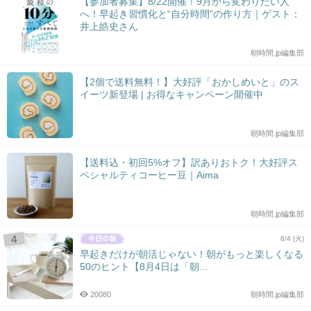
【参加者募集】8/22開催！9月から変わりたい人
へ！早起き習慣化と“自分時間”の作り方｜ゲスト：
井上皓史さん
朝時間.jp編集部
【2個で送料無料！】大好評「おかしめいと」のス
イーツ新登場 | お得なキャンペーン開催中
朝時間.jp編集部
【送料込・初回5%オフ】訳ありおトク！大好評ス
ペシャルティコーヒー豆｜Aima
朝時間.jp編集部
8/4 (火)
早起きだけが朝活じゃない！朝がもっと楽しくなる
50のヒント【8月4日は「朝...
20080
朝時間.jp編集部