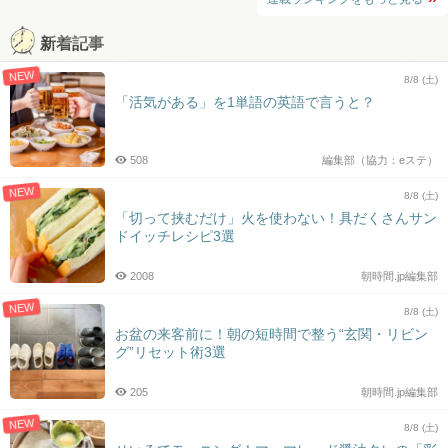
新着記事
NEW
8/8 (土)
「活気がある」を1単語の英語で言うと？
508
編集部（協力：eステ）
NEW
8/8 (土)
「切って挟むだけ」火を使わない！具だくさんサン
ドイッチレシピ3選
2008
朝時間.jp編集部
NEW
8/8 (土)
お盆の来客前に！朝の短時間で整う“玄関・リビン
グ”リセット術3選
205
朝時間.jp編集部
NEW
8/8 (土)