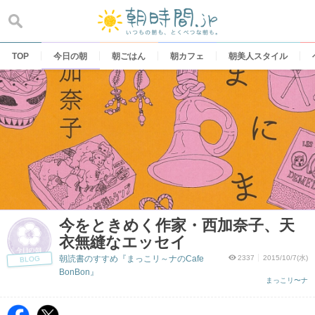
Skip
to
content
TOP
今日の朝
朝ごはん
朝カフェ
朝美人スタイル
今をときめく作家・西加奈子、天
衣無縫なエッセイ
朝読書のすすめ『まっこリ～ナのCafe
2337
2015/10/7(水)
BLOG
BonBon』
まっこリ〜ナ