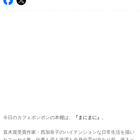
今日のカフェボンボンの本棚は、
『まにまに』
。
直木賞受賞作家・西加奈子のハイテンションな日常生活を描い
たエッセイ集。仕事も恋も洗濯も全身全霊が当たり前。魂入っ