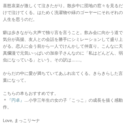
喜怒哀楽が激しくて泣きたがり。散歩中に団地の窓々を見るだ
けで泣けてくる。はためく洗濯物や緑のゴーヤーにそれぞれの
人生を思うのだ。
癖は歩きながら大声で独り言を言うこと。飲み会に向かう道で
気分が高揚、友人との会話を勝手にシミレーションして盛り上
がる。恋人に会う前から一人でけんかして仲直り。こんなに天
真爛漫で元気いっぱいの加奈子さんなのに「私はどんどん、弱
虫になっている」という。その訳は……。
からだの中に愛が満ちていてあふれ出てくる。きらきらした言
葉になって。
こちらの本もおすすめです。
＊
『円卓』
…小学三年生の女の子「こっこ」の成長を描く感動
作。
Love, まっこリ〜ナ