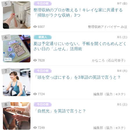
8/7 (金)
整理収納のプロが教える！キレイな家に共通する
「掃除がラクな収納」3つ
9307
整理収納アドバイザー みほ
8/1 (土)
夏は予定通りにいかない。手帳を開くのもめんどく
さい日の「ふせん」活用術
BLOG
7828
かなころ（石山可奈子）
8/4 (火)
「頭を空っぽにする」を3単語の英語で言うと？
7724
編集部（協力：eステ）
8/1 (土)
「自然光」を英語で言うと？
7249
編集部（協力：eステ）