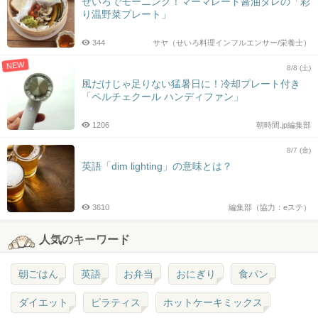
せいろでモーニング！マーマレード醤油タレの「彩
り温野菜プレート」
344
サヤ（せいろ料理インフルエンサー/栄養士）
NEW
8/8 (土)
風だけじゃ足りない猛暑日に！冷却プレート付き
「ペルチェクール ハンディファン」
1206
朝時間.jp編集部
8/7 (金)
英語「dim lighting」の意味とは？
3610
編集部（協力：eステ）
人気のキーワード
朝ごはん
英語
お弁当
おにぎり
食パン
ダイエット
ピラティス
ホットケーキミックス