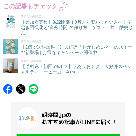
この記事もチェック
朝時間.jp編集部
【参加者募集】8/22開催！9月から変わりたい人へ！早
起き習慣化と“自分時間”の作り方｜ゲスト：井上皓史さ
ん
朝時間.jp編集部
【2個で送料無料！】大好評「おかしめいと」のスイー
ツ新登場 | お得なキャンペーン開催中
朝時間.jp編集部
【送料込・初回5%オフ】訳ありおトク！大好評スペシ
ャルティコーヒー豆｜Aima