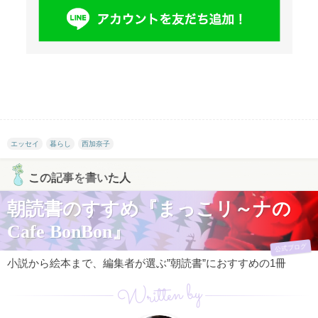
エッセイ
暮らし
西加奈子
この記事を書いた人
朝読書のすすめ『まっこリ～ナの
Cafe BonBon』
公式ブログ
小説から絵本まで、編集者が選ぶ”朝読書”におすすめの1冊
Written by