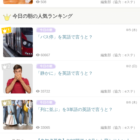
508
編集部（協力：eステ）
今日の朝の人気ランキング
8/5 (水)
「バス停」を英語で言うと？
60667
編集部（協力：eステ）
8/2 (日)
「静かに」を英語で言うと？
33722
編集部（協力：eステ）
8/6 (木)
「列に並ぶ」を3単語の英語で言うと？
33065
編集部（協力：eステ）