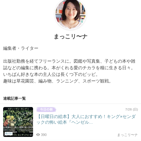
まっこリ〜ナ
編集者・ライター
出版社勤務を経てフリーランスに。図鑑や写真集、子どもの本や雑
誌などの編集に携わる。本がくれる愛のチカラを糧に生きる日々。
いちばん好きな本の主人公は長くつ下のピッピ。
趣味は草花園芸、編み物、ランニング、スポーツ観戦。
連載記事一覧
7/26 (日)
【日曜日の絵本】大人におすすめ！キング×センダ
ックの怖い絵本『ヘンゼル...
BLOG
390
まっこリ〜ナ