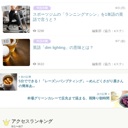
8/3 (月)
スポーツジムの「ランニングマシン」を1単語の英
語で言うと？
3298
編集部（協力：eステ）
8/7 (金)
英語「dim lighting」の意味とは？
3610
編集部（協力：eステ）
« 前の記事
5分でできる！「レーズンパンプティング」～めんどくさがり屋さん
の簡単あ...
次の記事 »
本場グリーンカレーで足先まで温まる、雨降り朝時間
アクセスランキング
8/1
〜
8/7