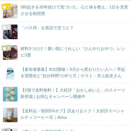
5時起きを30年続けて気づいた。心と体を整え、1日を充実
させる朝習慣
「バス停」を英語で言うと？
材料3つだけ！暑い朝にうれしい「ひんやりおやつ」レシ
ピ3選
【参加者募集】8/22開催！9月から変わりたい人へ！早起
き習慣化と“自分時間”の作り方｜ゲスト：井上皓史さん
【2個で送料無料！】大好評「おかしめいと」のスイーツ
新登場 | お得なキャンペーン開催中
【送料込・初回5%オフ】訳ありおトク！大好評スペシャ
ルティコーヒー豆｜Aima