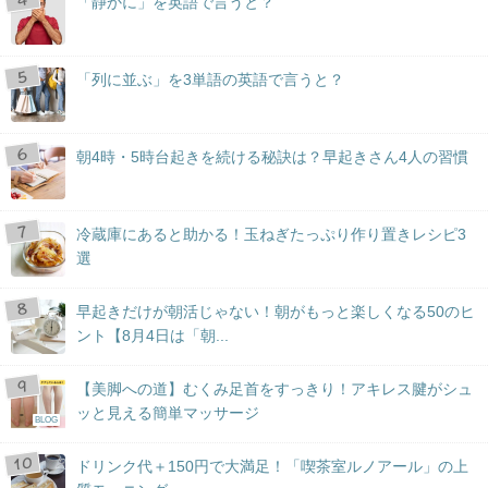
「静かに」を英語で言うと？
「列に並ぶ」を3単語の英語で言うと？
朝4時・5時台起きを続ける秘訣は？早起きさん4人の習慣
冷蔵庫にあると助かる！玉ねぎたっぷり作り置きレシピ3
選
早起きだけが朝活じゃない！朝がもっと楽しくなる50のヒ
ント【8月4日は「朝...
【美脚への道】むくみ足首をすっきり！アキレス腱がシュ
ッと見える簡単マッサージ
BLOG
ドリンク代＋150円で大満足！「喫茶室ルノアール」の上