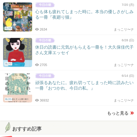
7/20 (月)
心も体も疲れてしまった時に。本当の優しさがしみ
る一冊『夜廻り猫』
BLOG
2634
まっこリ〜ナ
6/28 (日)
休日の読書に元気がもらえる一冊を！大久保佳代子
さん文庫エッセイ
BLOG
2705
まっこリ〜ナ
6/14 (日)
頑張るあなたに。疲れ切ってしまった時に読みたい
一冊『おつかれ、今日の私。』
BLOG
36932
まっこリ〜ナ
もっと見る
おすすめ記事