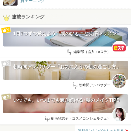
質モーニング
連載ランキング
1日1つずつ覚えよう！朝のひとこと英語レッスン
by:
編集部（協力：eステ）
朝時間アンバサダー「お気に入りの朝の過ごし方」
by:
朝時間アンバサダー
いつでも、いつまでも輝き続ける♪朝のメイクTIPS
by:
稲毛登志子（コスメコンシェルジュ）
連載ランキングをもっと見る