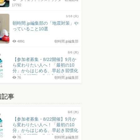
17792
1/16 (火)
朝時間.jp編集部の「地震対策」や
っていること10選
4891
朝時間.jp編集部
8/6 (木)
【参加者募集・8/22開催】9月か
ら変わりたい人へ！「最初の10
分」からはじめる、早起き習慣化
と“自分時間”の作り方｜ゲスト：
76
朝時間.jp編集部
井上皓史さん
着記事
8/6 (木)
【参加者募集・8/22開催】9月か
ら変わりたい人へ！「最初の10
分」からはじめる、早起き習慣化
と“自分時間”の作り方｜ゲスト：
76
朝時間.jp編集部