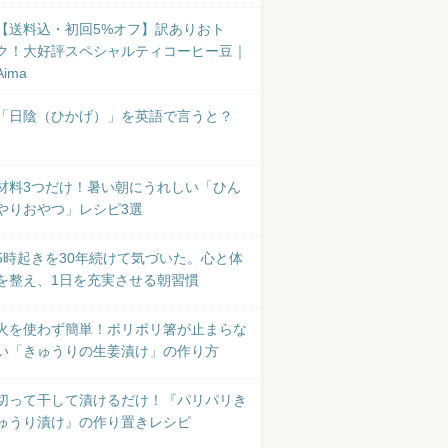
【送料込・初回5%オフ】訳ありおト
ク！大好評スペシャルティコーヒー豆｜
Aima
「日陰（ひかげ）」を英語で言うと？
材料3つだけ！暑い朝にうれしい「ひん
やりおやつ」レシピ3選
5時起きを30年続けて気づいた。心と体
を整え、1日を充実させる朝習慣
火を使わず簡単！ポリポリ箸が止まらな
い「きゅうりの生姜漬け」の作り方
切って干して漬けるだけ！『パリパリき
ゅうり漬け』の作り置きレシピ