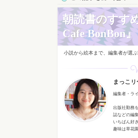
朝読書のすす
Cafe BonBon』
小説から絵本まで、編集者が選ぶ”
W
まっこリ
編集者・ラ
出版社勤務
誌などの編
いちばん好
趣味は草花