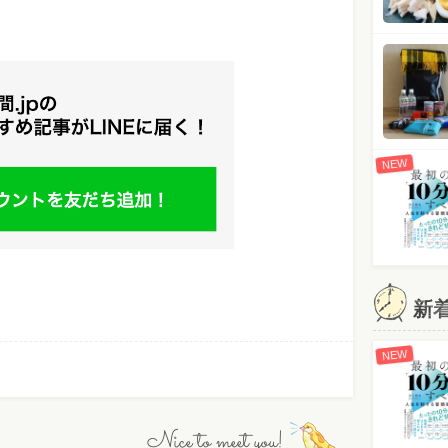
NEW
新
NEW
Nice to meet you!