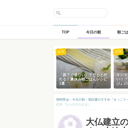
TOP
今日の朝
朝ご
Skip
注目
注目
to
content
「親子で楽しい」子どもと作
キンキ
れる！夏休み朝ごはんレシピ
い！『
3選
け』の
朝時間.jp
>
今日の朝
>
朝読書のすすめ『まっこリ～ナの
絵本『ならの大仏さま』
大仏建立