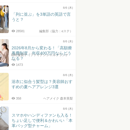
井上皓史さん
8/6 (木)
「列に並ぶ」を3単語の英語で言
うと？
28581
編集部（協力：eステ）
8/6 (木)
2026年8月から変わる！「高額療
養費制度」年収400万円ならどう
稲村優貴子（ファイナンシャルプランナ
なる？
ー）
1473
8/6 (木)
浴衣に似合う髪型は？美容師おす
すめの夏ヘアアレンジ3選
358
ヘアメイク 森本英梨
8/6 (木)
スマホやハンディファンも入る！
ちょい足しで便利＆かわいい「本
革バッグ型チャーム」