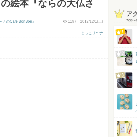
力の絵本『ならの大仏さ
ア
7/30
〜
Cafe BonBon』
1197
2012/12/1(土)
まっこリ〜ナ