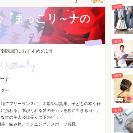
NEW
め『まっこリ～ナの
NEW
公式ブログ
朝読書”におすすめの1冊
ritten by
NEW
〜ナ
イター
BLOG
を経てフリーランスに。図鑑や写真集、子どもの本や雑
NEW
集に携わる。本がくれる愛のチカラを糧に生きる日々。
きな本の主人公は長くつ下のピッピ。
園芸、編み物、ランニング、スポーツ観戦。