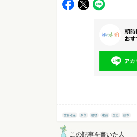
世界遺産
奈良
建物
建築
歴史
絵本
この記事を書いた人