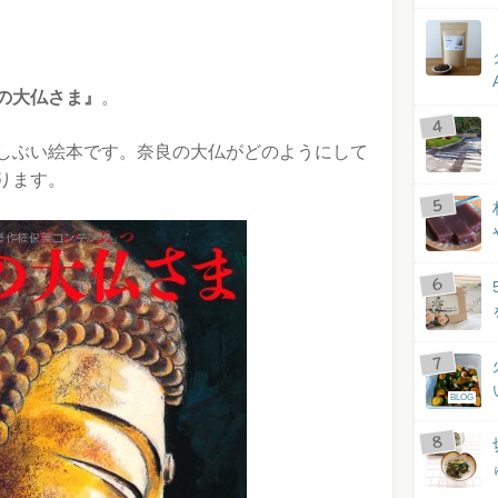
の大仏さま』
。
しぶい絵本です。奈良の大仏がどのようにして
ります。
BLOG