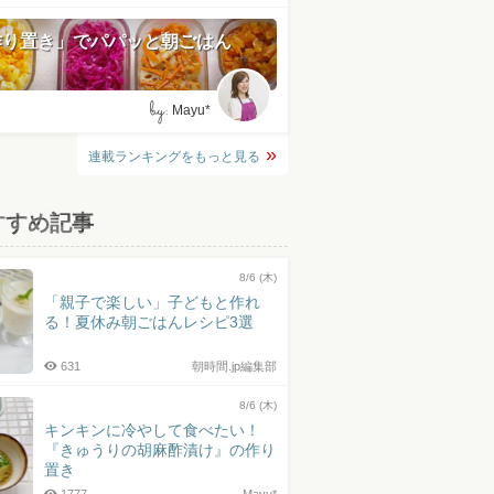
作り置き」でパパッと朝ごはん
by:
Mayu*
連載ランキングをもっと見る
すすめ記事
8/6 (木)
「親子で楽しい」子どもと作れ
る！夏休み朝ごはんレシピ3選
631
朝時間.jp編集部
8/6 (木)
キンキンに冷やして食べたい！
『きゅうりの胡麻酢漬け』の作り
置き