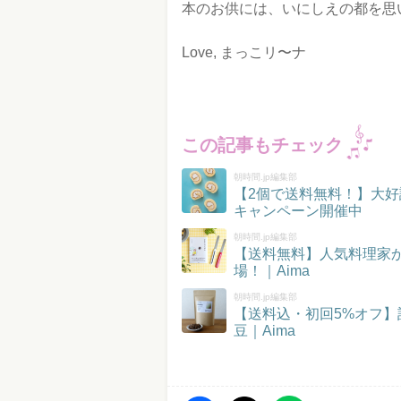
本のお供には、いにしえの都を思
Love, まっこリ〜ナ
この記事もチェック
朝時間.jp編集部
【2個で送料無料！】大好
キャンペーン開催中
朝時間.jp編集部
【送料無料】人気料理家
場！｜Aima
朝時間.jp編集部
【送料込・初回5%オフ
豆｜Aima