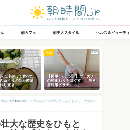
はん
朝カフェ
朝美人スタイル
ヘルス＆ビューティ
注目
BLOG
ンに冷やして食べた
【簡単3ステップ】ガチガチ
きゅうりの胡麻酢漬
の胸まわりをほぐす！「巻き
作り置き
肩対策ピラティス」
Cafe BonBon』
>
大仏建立の壮大な歴史をひもとく、大迫力の
の壮大な歴史をひもと