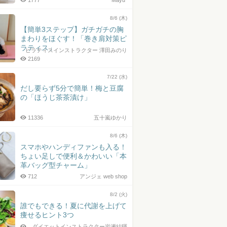
1777
Mayu*
8/6 (木)
【簡単3ステップ】ガチガチの胸
まわりをほぐす！「巻き肩対策ピ
ラティス」
ピラティスインストラクター 澤田みのり
2169
7/22 (水)
だし要らず5分で簡単！梅と豆腐
の「ほうじ茶茶漬け」
11336
五十嵐ゆかり
8/6 (木)
スマホやハンディファンも入る！
ちょい足しで便利＆かわいい「本
革バッグ型チャーム」
712
アンジェ web shop
8/2 (火)
誰でもできる！夏に代謝を上げて
痩せるヒント3つ
ダイエットインストラクター岩瀬結暉