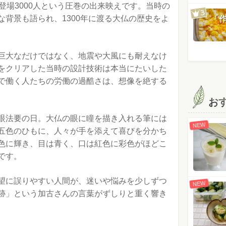
登場3000人という圧巻の出来映えです。当時の
背景も語られ、1300年に渡る大仏の歴史をよ
「
巨大なだけではなく、地震や大風にも耐えなけ
をクリアした当時の設計技術は本当にたいした
で働く人たちの労働の過酷さは、想像を絶する
お
眼法要の日。大仏の眼に瞳を描き入れる筆には
NEW
五色のひもに、人々が手を添えて喜びを分かち
色に輝き、目は青く、口は紅色に彩色がほどこ
です。
望に誤りやすい人間が、迷いや悩みを少しずつ
NEW
跡」という加古さんの言葉がずしりと重く響き