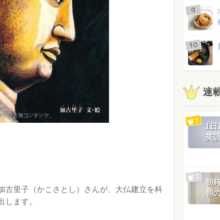
連
1
英
朝
加古里子（かこさとし）さんが、大仏建立を科
朝
出します。