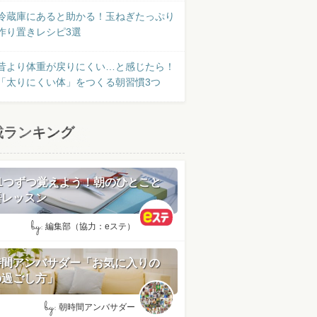
冷蔵庫にあると助かる！玉ねぎたっぷり
作り置きレシピ3選
昔より体重が戻りにくい…と感じたら！
「太りにくい体」をつくる朝習慣3つ
載ランキング
日1つずつ覚えよう！朝のひとこと
語レッスン
by:
編集部（協力：eステ）
時間アンバサダー「お気に入りの
の過ごし方」
by:
朝時間アンバサダー