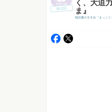
く、大迫
BLOG
ま』
朝読書のすすめ『まっこリ～ナの