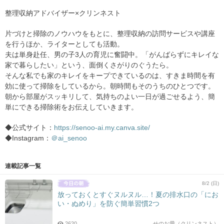
整理収納アドバイザー×クリンネスト
片づけと掃除のノウハウをもとに、整理収納の訪問サービスや講座
を行うほか、ライターとしても活動。
夫は単身赴任、男の子3人の育児に奮闘中。「がんばらずにキレイな
家で暮らしたい」という、面倒くさがりのぐうたら。
そんな私でも家のキレイをキープできているのは、すきま時間を有
効に使って掃除をしているから。朝時間もそのうちのひとつです。
朝から部屋がスッキリして、気持ちのよい一日が過ごせるよう、簡
単にできる掃除術をお伝えしていきます。
◆公式サイト：
https://senoo-ai.my.canva.site/
◆Instagram：
＠ai_senoo
連載記事一覧
8/2 (日)
放っておくとすぐヌルヌル…！夏の排水口の「にお
い・ぬめり」を防ぐ簡単習慣2つ
2620
せのお愛（クリンネスト）