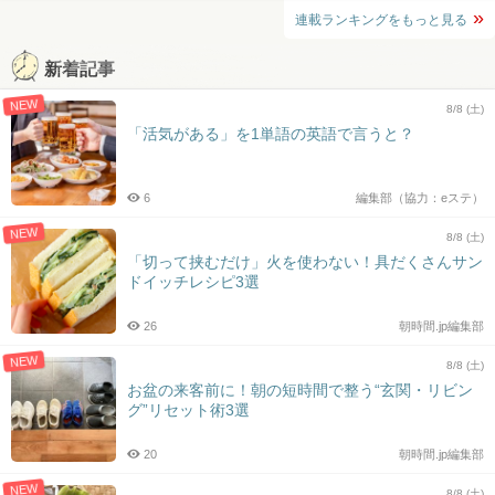
連載ランキングをもっと見る
新着記事
NEW
8/8 (土)
「活気がある」を1単語の英語で言うと？
6
編集部（協力：eステ）
NEW
8/8 (土)
「切って挟むだけ」火を使わない！具だくさんサン
ドイッチレシピ3選
26
朝時間.jp編集部
NEW
8/8 (土)
お盆の来客前に！朝の短時間で整う“玄関・リビン
グ”リセット術3選
20
朝時間.jp編集部
NEW
8/8 (土)