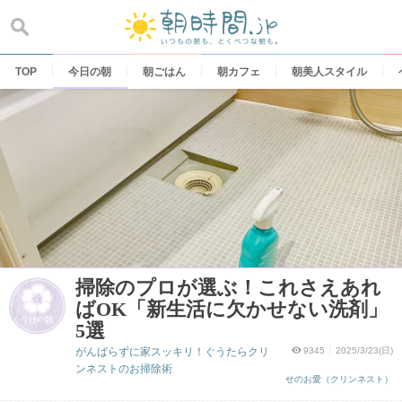
Skip
to
content
TOP
今日の朝
朝ごはん
朝カフェ
朝美人スタイル
掃除のプロが選ぶ！これさえあれ
ばOK「新生活に欠かせない洗剤」
5選
がんばらずに家スッキリ！ぐうたらクリ
9345
2025/3/23(日)
ンネストのお掃除術
せのお愛（クリンネスト）