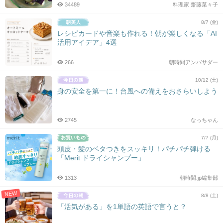
34489
料理家 齋藤菜々子
8/7 (金)
レシピカードや音楽も作れる！朝が楽しくなる「AI
活用アイデア」4選
266
朝時間アンバサダー
10/12 (土)
身の安全を第一に！台風への備えをおさらいしよう
2745
なっちゃん
7/7 (月)
頭皮・髪のベタつきをスッキリ！パチパチ弾ける
「Merit ドライシャンプー」
1313
朝時間.jp編集部
NEW
8/8 (土)
「活気がある」を1単語の英語で言うと？