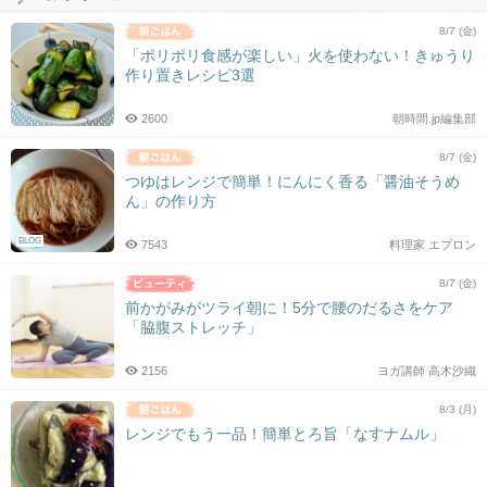
8/7 (金)
「ポリポリ食感が楽しい」火を使わない！きゅうり
作り置きレシピ3選
2600
朝時間.jp編集部
8/7 (金)
つゆはレンジで簡単！にんにく香る「醤油そうめ
ん」の作り方
BLOG
7543
料理家 エプロン
8/7 (金)
前かがみがツライ朝に！5分で腰のだるさをケア
「脇腹ストレッチ」
2156
ヨガ講師 高木沙織
8/3 (月)
レンジでもう一品！簡単とろ旨「なすナムル」