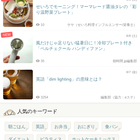
せいろでモーニング！マーマレード醤油タレの「彩
り温野菜プレート」
10
サヤ（せいろ料理インフルエンサー/栄養士）
NEW
8/8 (土)
風だけじゃ足りない猛暑日に！冷却プレート付き
「ペルチェクール ハンディファン」
35
朝時間.jp編集部
8/7 (金)
英語「dim lighting」の意味とは？
3254
編集部（協力：eステ）
人気のキーワード
朝ごはん
英語
お弁当
おにぎり
食パン
ダイエット
ピラティス
ホットケーキミックス