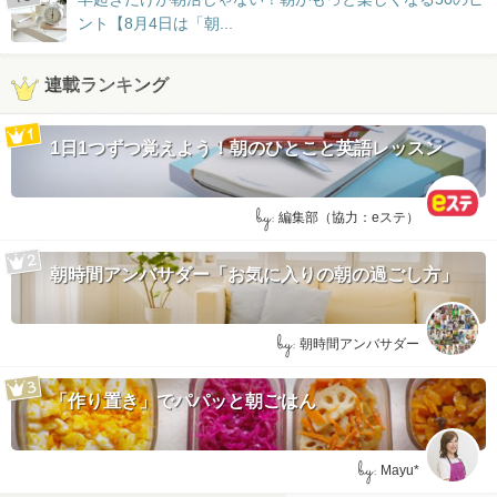
ント【8月4日は「朝...
連載ランキング
1日1つずつ覚えよう！朝のひとこと英語レッスン
by:
編集部（協力：eステ）
朝時間アンバサダー「お気に入りの朝の過ごし方」
by:
朝時間アンバサダー
「作り置き」でパパッと朝ごはん
by:
Mayu*