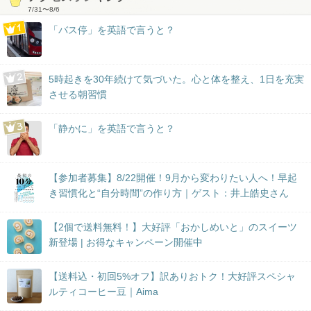
7/31
〜
8/6
「バス停」を英語で言うと？
5時起きを30年続けて気づいた。心と体を整え、1日を充実
させる朝習慣
「静かに」を英語で言うと？
【参加者募集】8/22開催！9月から変わりたい人へ！早起
き習慣化と“自分時間”の作り方｜ゲスト：井上皓史さん
【2個で送料無料！】大好評「おかしめいと」のスイーツ
新登場 | お得なキャンペーン開催中
【送料込・初回5%オフ】訳ありおトク！大好評スペシャ
ルティコーヒー豆｜Aima