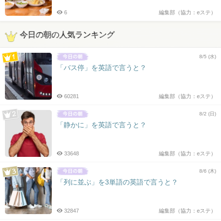
6
編集部（協力：eステ）
今日の朝の人気ランキング
8/5 (水)
「バス停」を英語で言うと？
60281
編集部（協力：eステ）
8/2 (日)
「静かに」を英語で言うと？
33648
編集部（協力：eステ）
8/6 (木)
「列に並ぶ」を3単語の英語で言うと？
32847
編集部（協力：eステ）