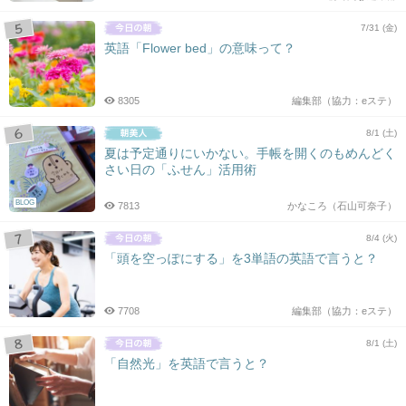
7/31 (金)
英語「Flower bed」の意味って？
8305
編集部（協力：eステ）
8/1 (土)
夏は予定通りにいかない。手帳を開くのもめんどく
さい日の「ふせん」活用術
BLOG
7813
かなころ（石山可奈子）
8/4 (火)
「頭を空っぽにする」を3単語の英語で言うと？
7708
編集部（協力：eステ）
8/1 (土)
「自然光」を英語で言うと？