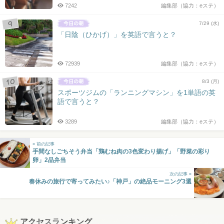
7242
編集部（協力：eステ）
7/29 (水)
「日陰（ひかげ）」を英語で言うと？
72939
編集部（協力：eステ）
8/3 (月)
スポーツジムの「ランニングマシン」を1単語の英
語で言うと？
3289
編集部（協力：eステ）
« 前の記事
手間なしごちそう弁当「鶏むね肉の3色変わり揚げ」「野菜の彩り
卵」2品弁当
次の記事 »
春休みの旅行で寄ってみたい♪「神戸」の絶品モーニング3選
アクセスランキング