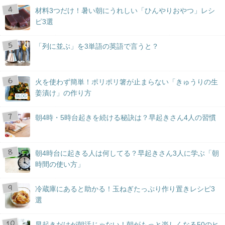
材料3つだけ！暑い朝にうれしい「ひんやりおやつ」レシ
ピ3選
「列に並ぶ」を3単語の英語で言うと？
火を使わず簡単！ポリポリ箸が止まらない「きゅうりの生
姜漬け」の作り方
BLOG
朝4時・5時台起きを続ける秘訣は？早起きさん4人の習慣
朝4時台に起きる人は何してる？早起きさん3人に学ぶ「朝
時間の使い方」
冷蔵庫にあると助かる！玉ねぎたっぷり作り置きレシピ3
選
早起きだけが朝活じゃない！朝がもっと楽しくなる50のヒ