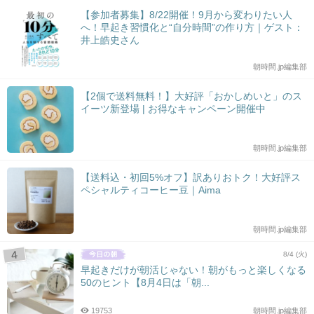
【参加者募集】8/22開催！9月から変わりたい人
へ！早起き習慣化と“自分時間”の作り方｜ゲスト：
井上皓史さん
朝時間.jp編集部
【2個で送料無料！】大好評「おかしめいと」のス
イーツ新登場 | お得なキャンペーン開催中
朝時間.jp編集部
【送料込・初回5%オフ】訳ありおトク！大好評ス
ペシャルティコーヒー豆｜Aima
朝時間.jp編集部
8/4 (火)
早起きだけが朝活じゃない！朝がもっと楽しくなる
50のヒント【8月4日は「朝...
19753
朝時間.jp編集部