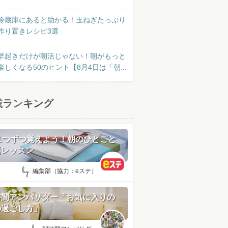
冷蔵庫にあると助かる！玉ねぎたっぷり
作り置きレシピ3選
早起きだけが朝活じゃない！朝がもっと
楽しくなる50のヒント【8月4日は「朝...
載ランキング
日1つずつ覚えよう！朝のひとこと
語レッスン
by:
編集部（協力：eステ）
時間アンバサダー「お気に入りの
の過ごし方」