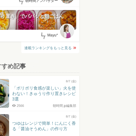
by:
朝時間アンバサダー
作り置き」でパパッと朝ごはん
by:
Mayu*
連載ランキングをもっと見る
すすめ記事
8/7 (金)
「ポリポリ食感が楽しい」火を使
わない！きゅうり作り置きレシピ
3選
2566
朝時間.jp編集部
8/7 (金)
つゆはレンジで簡単！にんにく香
る「醤油そうめん」の作り方