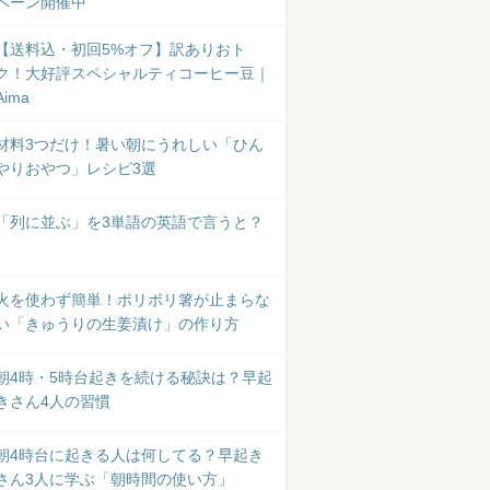
ペーン開催中
【送料込・初回5%オフ】訳ありおト
ク！大好評スペシャルティコーヒー豆｜
Aima
材料3つだけ！暑い朝にうれしい「ひん
やりおやつ」レシピ3選
「列に並ぶ」を3単語の英語で言うと？
火を使わず簡単！ポリポリ箸が止まらな
い「きゅうりの生姜漬け」の作り方
朝4時・5時台起きを続ける秘訣は？早起
きさん4人の習慣
朝4時台に起きる人は何してる？早起き
さん3人に学ぶ「朝時間の使い方」