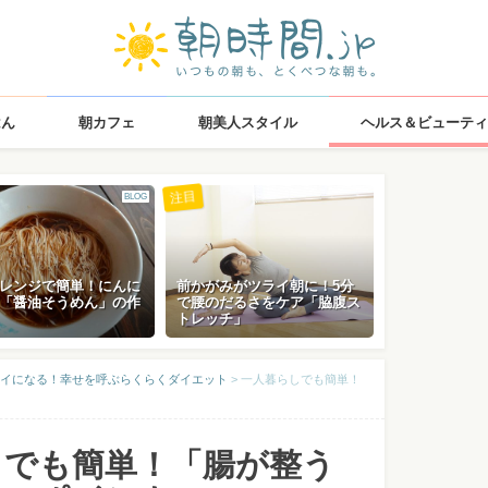
はん
朝カフェ
朝美人スタイル
ヘルス＆ビューティ
注目
BLOG
レンジで簡単！にんに
前かがみがツライ朝に！5分
「醤油そうめん」の作
で腰のだるさをケア「脇腹ス
トレッチ」
イになる！幸せを呼ぶらくらくダイエット
>
一人暮らしでも簡単！
しでも簡単！「腸が整う