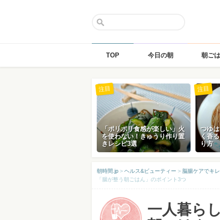
TOP
今日の朝
朝ご
Skip
注目
注目
to
content
「ポリポリ食感が楽しい」火
つゆは
を使わない！きゅうり作り置
く香る
きレシピ3選
り方
朝時間.jp
>
ヘルス&ビューティー
>
脳腸ケアでキレ
「腸が整う朝ごはん」のポイント3つ
一人暮ら