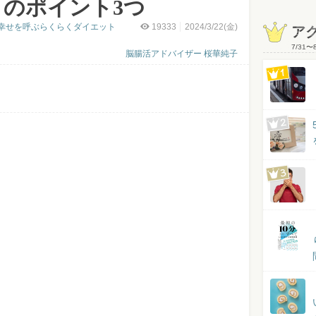
のポイント3つ
幸せを呼ぶらくらくダイエット
19333
2024/3/22(金)
ア
7/31
〜
脳腸活アドバイザー 桜華純子