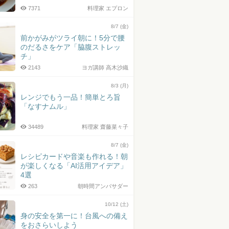
7371
料理家 エプロン
8/7 (金)
前かがみがツライ朝に！5分で腰
のだるさをケア「脇腹ストレッ
チ」
2143
ヨガ講師 高木沙織
8/3 (月)
レンジでもう一品！簡単とろ旨
「なすナムル」
34489
料理家 齋藤菜々子
8/7 (金)
レシピカードや音楽も作れる！朝
が楽しくなる「AI活用アイデア」
4選
263
朝時間アンバサダー
10/12 (土)
身の安全を第一に！台風への備え
をおさらいしよう