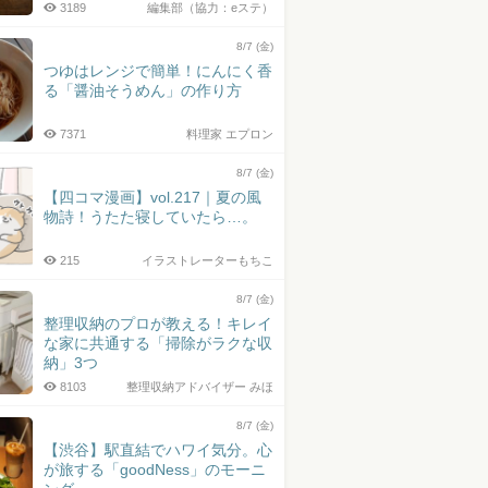
3189
編集部（協力：eステ）
8/7 (金)
つゆはレンジで簡単！にんにく香
る「醤油そうめん」の作り方
7371
料理家 エプロン
8/7 (金)
【四コマ漫画】vol.217｜夏の風
物詩！うたた寝していたら…。
215
イラストレーターもちこ
8/7 (金)
整理収納のプロが教える！キレイ
な家に共通する「掃除がラクな収
納」3つ
8103
整理収納アドバイザー みほ
8/7 (金)
【渋谷】駅直結でハワイ気分。心
が旅する「goodNess」のモーニ