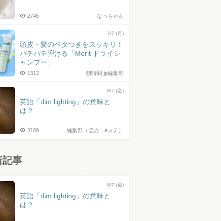
2745
なっちゃん
7/7 (月)
頭皮・髪のベタつきをスッキリ！
パチパチ弾ける「Merit ドライシ
ャンプー」
1312
朝時間.jp編集部
8/7 (金)
英語「dim lighting」の意味と
は？
3189
編集部（協力：eステ）
着記事
8/7 (金)
英語「dim lighting」の意味と
は？