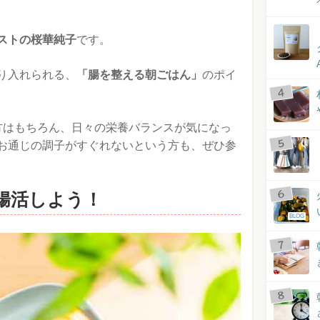
ストの桜華純子
です。
り入れられる、
「腸を整える朝ごはん」
のポイ
方はもちろん、日々の栄養バランスが気になっ
お通じの調子がすぐれないという方も、ぜひ参
腸活しよう！
BLOG