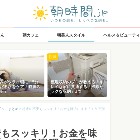
はん
朝カフェ
朝美人スタイル
ヘルス＆ビューティ
注目
みがツライ朝に！5分
整理収納のプロが教える！キ
だるさをケア「脇腹ス
レイな家に共通する「掃除が
チ」
ラクな収納」3つ
イル」まとめ
>
将来の不安もスッキリ！お金を味方にする「エリア別
安もスッキリ！お金を味