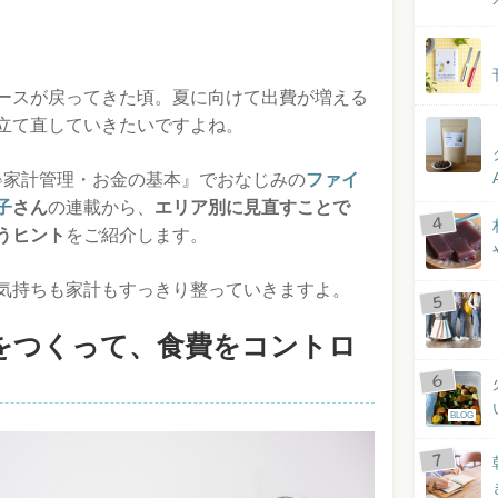
ースが戻ってきた頃。夏に向けて出費が増える
立て直していきたいですよね。
♪家計管理・お金の基本』でおなじみの
ファイ
子
さん
の連載から、
エリア別に見直すことで
うヒント
をご紹介します。
気持ちも家計もすっきり整っていきますよ。
をつくって、食費をコントロ
BLOG