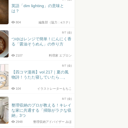
英語「dim lighting」の意味と
は？
804
編集部（協力：eステ）
8/7 (金)
つゆはレンジで簡単！にんにく香
る「醤油そうめん」の作り方
2107
料理家 エプロン
8/7 (金)
【四コマ漫画】vol.217｜夏の風
物詩！うたた寝していたら…。
104
イラストレーターもちこ
8/7 (金)
整理収納のプロが教える！キレイ
な家に共通する「掃除がラクな収
納」3つ
2948
整理収納アドバイザー みほ