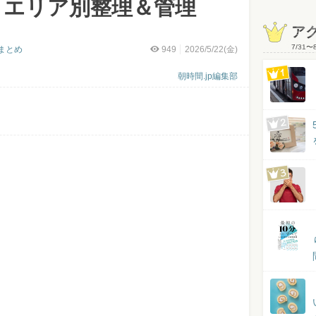
「エリア別整理＆管理
ア
7/31
〜
まとめ
949
2026/5/22(金)
朝時間.jp編集部