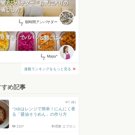
時間アンバサダー「お気に入りの
の過ごし方」
by:
朝時間アンバサダー
作り置き」でパパッと朝ごはん
by:
Mayu*
連載ランキングをもっと見る
すすめ記事
8/7 (金)
つゆはレンジで簡単！にんにく香
る「醤油そうめん」の作り方
2107
料理家 エプロン