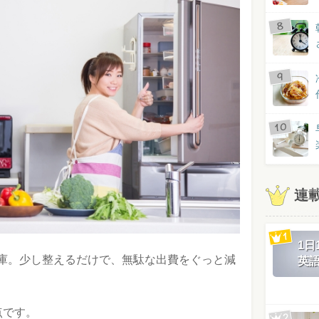
連
1
庫。少し整えるだけで、無駄な出費をぐっと減
英
点です。