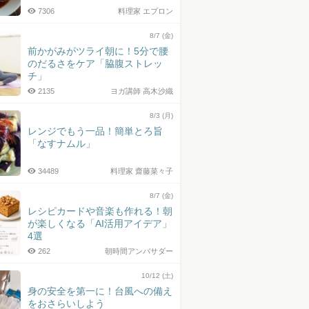
7306
料理家 エプロン
8/7 (金)
前かがみがツライ朝に！5分で腰
のだるさをケア「脇腹ストレッ
チ」
2135
ヨガ講師 高木沙織
8/3 (月)
レンジでもう一品！簡単とろ旨
「なすナムル」
34489
料理家 齋藤菜々子
8/7 (金)
レシピカードや音楽も作れる！朝
が楽しくなる「AI活用アイデア」
4選
262
朝時間アンバサダー
10/12 (土)
身の安全を第一に！台風への備え
をおさらいしよう