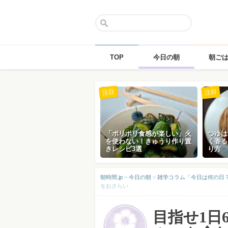
TOP
今日の朝
朝ご
Skip
注目
注目
to
content
「ポリポリ食感が楽しい」火
つゆは
を使わない！きゅうり作り置
く香る
きレシピ3選
り方
朝時間.jp
>
今日の朝
>
雑学コラム「今日は何の日？」
をおさらい
目指せ1日6