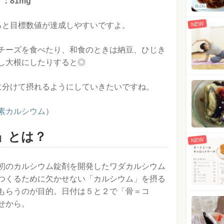
：81mg
BLOG
NEW
ると目標数値が達成しやすいですよ。
チーズを食べたり、和食のときは納豆、ひじき
し大根にしたりすると◎
に分けて摂れるようにしていきたいですね。
素カルシウム
）
」とは？
NEW
初のカルシウム錠剤を開発したワダカルシウム
つくるために欠かせない「カルシウム」を摂る
もらうのが目的。日付は５と２で「骨＝コ
せから。