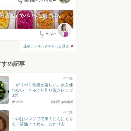
by:
朝時間アンバサダー
作り置き」でパパッと朝ごはん
by:
Mayu*
連載ランキングをもっと見る
すすめ記事
8/7 (金)
「ポリポリ食感が楽しい」火を使
わない！きゅうり作り置きレシピ
3選
2555
朝時間.jp編集部
8/7 (金)
つゆはレンジで簡単！にんにく香
る「醤油そうめん」の作り方