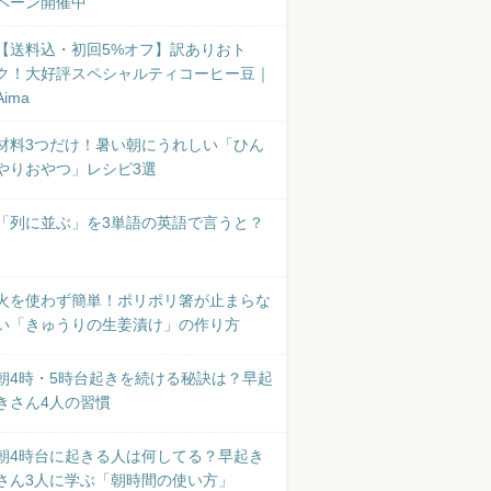
ペーン開催中
【送料込・初回5%オフ】訳ありおト
ク！大好評スペシャルティコーヒー豆｜
Aima
材料3つだけ！暑い朝にうれしい「ひん
やりおやつ」レシピ3選
「列に並ぶ」を3単語の英語で言うと？
火を使わず簡単！ポリポリ箸が止まらな
い「きゅうりの生姜漬け」の作り方
朝4時・5時台起きを続ける秘訣は？早起
きさん4人の習慣
朝4時台に起きる人は何してる？早起き
さん3人に学ぶ「朝時間の使い方」