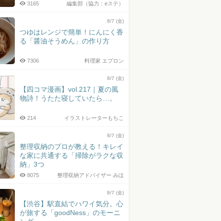
3165
編集部（協力：eステ）
8/7 (金)
つゆはレンジで簡単！にんにく香
る「醤油そうめん」の作り方
7306
料理家 エプロン
8/7 (金)
【四コマ漫画】vol.217｜夏の風
物詩！うたた寝していたら…。
214
イラストレーターもちこ
8/7 (金)
整理収納のプロが教える！キレイ
な家に共通する「掃除がラクな収
納」3つ
8075
整理収納アドバイザー みほ
8/7 (金)
【渋谷】駅直結でハワイ気分。心
が旅する「goodNess」のモーニ