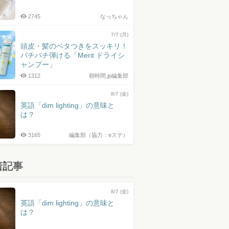
2745
なっちゃん
7/7 (月)
頭皮・髪のベタつきをスッキリ！
パチパチ弾ける「Merit ドライシ
ャンプー」
1312
朝時間.jp編集部
8/7 (金)
英語「dim lighting」の意味と
は？
3165
編集部（協力：eステ）
着記事
8/7 (金)
英語「dim lighting」の意味と
は？