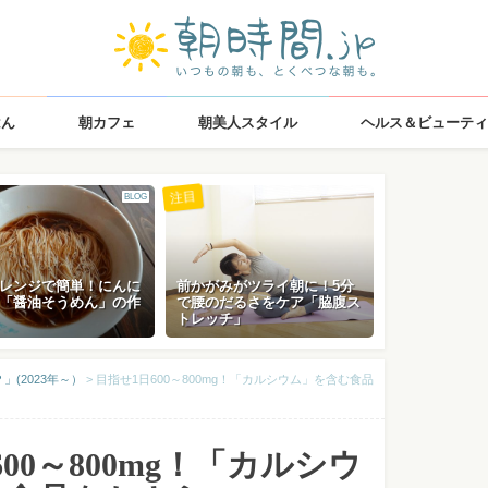
はん
朝カフェ
朝美人スタイル
ヘルス＆ビューティ
注目
BLOG
レンジで簡単！にんに
前かがみがツライ朝に！5分
「醤油そうめん」の作
で腰のだるさをケア「脇腹ス
トレッチ」
(2023年～）
>
目指せ1日600～800mg！「カルシウム」を含む食品
00～800mg！「カルシウ