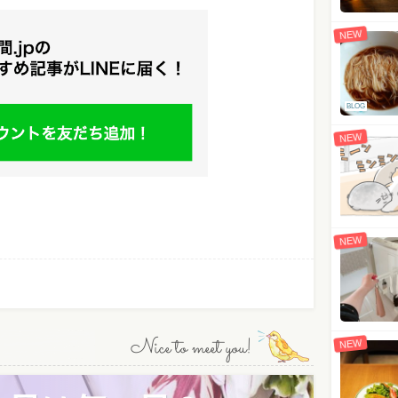
NEW
BLOG
NEW
NEW
Nice to meet you!
NEW