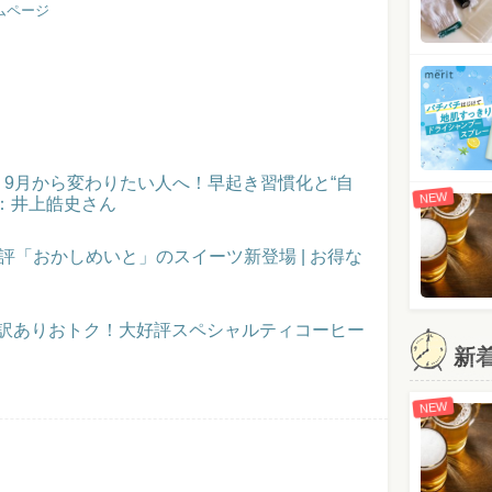
ムページ
催！9月から変わりたい人へ！早起き習慣化と“自
NEW
：井上皓史さん
評「おかしめいと」のスイーツ新登場 | お得な
】訳ありおトク！大好評スペシャルティコーヒー
新
NEW