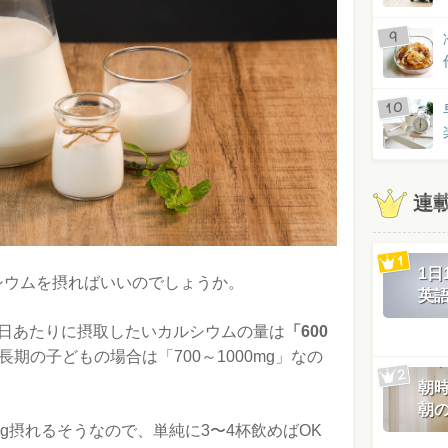
連
1
シウムを摂ればいいのでしょうか。
英
1日あたりに摂取したいカルシウムの量は
「600
期の子どもの場合は「700～1000mg」なの
朝
朝
0mg摂れるそうなので、単純に3〜4杯飲めばOK