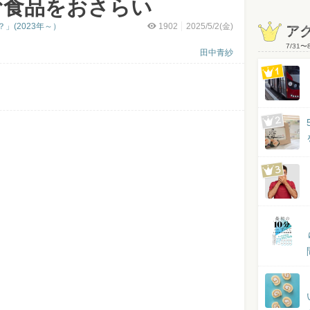
む食品をおさらい
」(2023年～）
1902
2025/5/2(金)
ア
7/31
〜
田中青紗