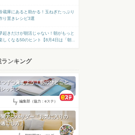
冷蔵庫にあると助かる！玉ねぎたっぷり
作り置きレシピ3選
早起きだけが朝活じゃない！朝がもっと
楽しくなる50のヒント【8月4日は「朝...
載ランキング
日1つずつ覚えよう！朝のひとこと
語レッスン
by:
編集部（協力：eステ）
時間アンバサダー「お気に入りの
の過ごし方」