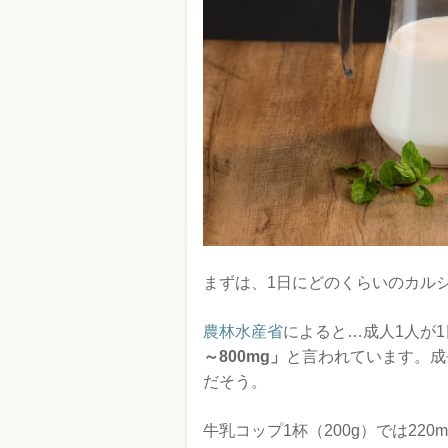
まずは、1日にどのくらいのカル
農林水産省
によると…成人1人が
～800mg」
と言われています。成長
だそう。
牛乳コップ1杯（200g）では22