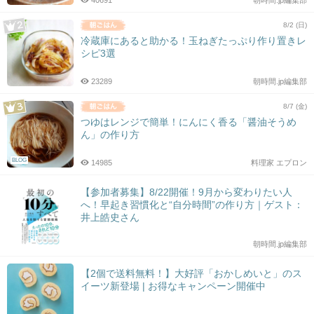
40691
朝時間.jp編集部
8/2 (日)
冷蔵庫にあると助かる！玉ねぎたっぷり作り置きレ
シピ3選
23289
朝時間.jp編集部
8/7 (金)
つゆはレンジで簡単！にんにく香る「醤油そうめ
ん」の作り方
BLOG
14985
料理家 エプロン
【参加者募集】8/22開催！9月から変わりたい人
へ！早起き習慣化と“自分時間”の作り方｜ゲスト：
井上皓史さん
朝時間.jp編集部
【2個で送料無料！】大好評「おかしめいと」のス
イーツ新登場 | お得なキャンペーン開催中