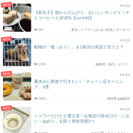
NEW
8/9 (日)
【新丸子】朝からのんびり。おいしいサンドイッチ
とコーヒーと@VEG【vol.646】
BLOG
467
東京ソトアサごはん会 (朝食レポーター)
NEW
8/9 (日)
動物の「檻（おり）」を1単語の英語で言うと？
1305
編集部（協力：eステ）
NEW
8/9 (日)
夏休みに家族で行きたい♪「チェーン店モーニン
グ」3選
3043
朝時間.jp編集部
NEW
8/9 (日)
シャワーだけだと要注意！お風呂の排水口の「にお
い・ぬめり」を防ぐ簡単習慣3つ