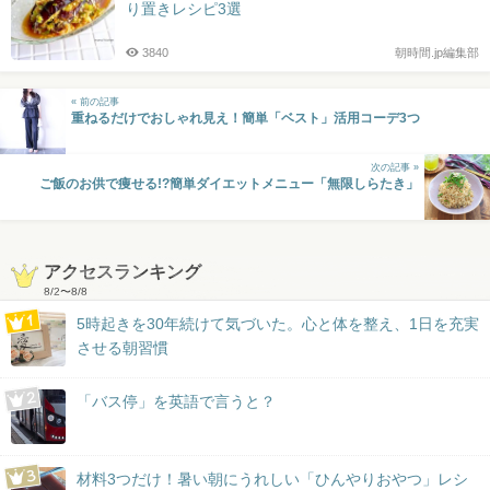
り置きレシピ3選
3840
朝時間.jp編集部
« 前の記事
重ねるだけでおしゃれ見え！簡単「ベスト」活用コーデ3つ
次の記事 »
ご飯のお供で痩せる!?簡単ダイエットメニュー「無限しらたき」
アクセスランキング
8/2
〜
8/8
5時起きを30年続けて気づいた。心と体を整え、1日を充実
させる朝習慣
「バス停」を英語で言うと？
材料3つだけ！暑い朝にうれしい「ひんやりおやつ」レシ