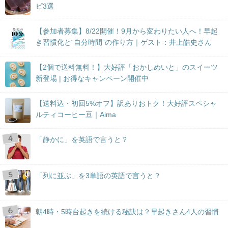
ピ3選
【参加者募集】8/22開催！9月から変わりたい人へ！早起
き習慣化と“自分時間”の作り方｜ゲスト：井上皓史さん
【2個で送料無料！】大好評「おかしめいと」のスイーツ
新登場 | お得なキャンペーン開催中
【送料込・初回5%オフ】訳ありおトク！大好評スペシャ
ルティコーヒー豆｜Aima
「静かに」を英語で言うと？
「列に並ぶ」を3単語の英語で言うと？
朝4時・5時台起きを続ける秘訣は？早起きさん4人の習慣