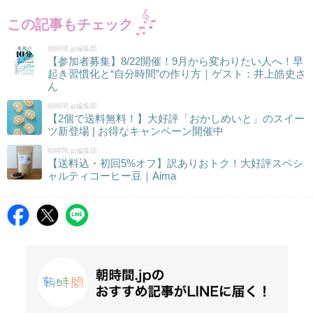
この記事もチェック
朝時間.jp編集部
【参加者募集】8/22開催！9月から変わりたい人へ！早
起き習慣化と“自分時間”の作り方｜ゲスト：井上皓史さ
ん
朝時間.jp編集部
【2個で送料無料！】大好評「おかしめいと」のスイー
ツ新登場 | お得なキャンペーン開催中
朝時間.jp編集部
【送料込・初回5%オフ】訳ありおトク！大好評スペシ
ャルティコーヒー豆｜Aima