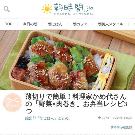
Skip
to
content
TOP
今日の朝
朝ごはん
朝カフェ
朝美人スタイル
薄切りで簡単！料理家かめ代さん
の「野菜×肉巻き」お弁当レシピ3
つ
編集部「朝ごはん」まとめ
7278
2024/5/15(水)
朝時間.jp編集部