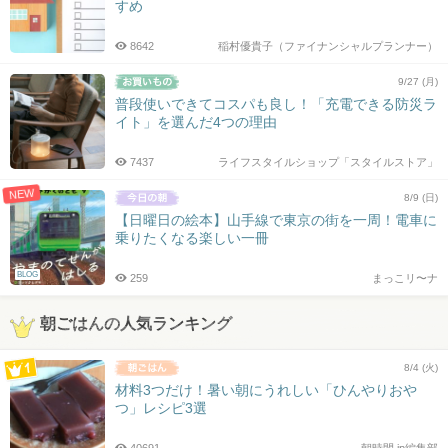
すめ
8642
稲村優貴子（ファイナンシャルプランナー）
9/27 (月)
普段使いできてコスパも良し！「充電できる防災ラ
イト」を選んだ4つの理由
7437
ライフスタイルショップ「スタイルストア」
NEW
8/9 (日)
【日曜日の絵本】山手線で東京の街を一周！電車に
乗りたくなる楽しい一冊
BLOG
259
まっこリ〜ナ
朝ごはんの人気ランキング
8/4 (火)
材料3つだけ！暑い朝にうれしい「ひんやりおや
つ」レシピ3選