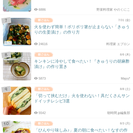
6886
野菜料理家 やのくにこ
7/31 (金)
火を使わず簡単！ポリポリ箸が止まらない「きゅう
りの生姜漬け」の作り方
BLOG
24616
料理家 エプロン
8/6 (木)
キンキンに冷やして食べたい！『きゅうりの胡麻酢
漬け』の作り置き
5873
Mayu*
8/8 (土)
「切って挟むだけ」火を使わない！具だくさんサン
ドイッチレシピ3選
5542
朝時間.jp編集部
8/3 (月)
「ひんやり味しみ♪」夏の朝に食べたい！なすの作