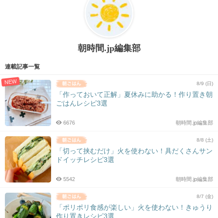
朝時間.jp編集部
連載記事一覧
NEW
8/9 (日)
「作っておいて正解」夏休みに助かる！作り置き朝
ごはんレシピ3選
6676
朝時間.jp編集部
8/8 (土)
「切って挟むだけ」火を使わない！具だくさんサン
ドイッチレシピ3選
5542
朝時間.jp編集部
8/7 (金)
「ポリポリ食感が楽しい」火を使わない！きゅうり
作り置きレシピ3選