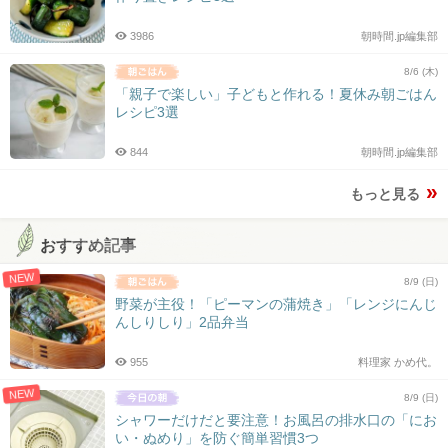
3986
朝時間.jp編集部
8/6 (木)
「親子で楽しい」子どもと作れる！夏休み朝ごはん
レシピ3選
844
朝時間.jp編集部
もっと見る
おすすめ記事
NEW
8/9 (日)
野菜が主役！「ピーマンの蒲焼き」「レンジにんじ
んしりしり」2品弁当
955
料理家 かめ代。
NEW
8/9 (日)
シャワーだけだと要注意！お風呂の排水口の「にお
い・ぬめり」を防ぐ簡単習慣3つ