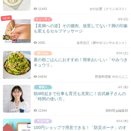
11443
せのお愛（クリンネスト）
NEW
8/9 (日)
【美脚への道】その腰肉、放置してない？脚の印象
も変えるセルフマッサージ
BLOG
2050
金井志江（脚やせコンサルタント）
8/10 (土)
夏の朝ごはんにおすすめ！簡単おいしい「やみつき
キュウリ」
54934
野菜料理家 やのくにこ
4/1 (金)
朝4時起きで仕事も育児も充実に！吉武麻子さんの
「時間の使い方」
12344
朝時間.jp編集部
9/14 (木)
100円ショップで用意できる！「防災ポーチ」のす