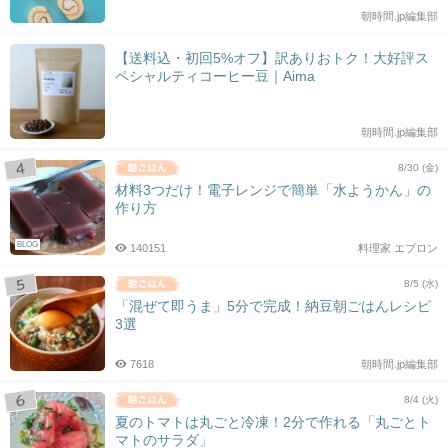
朝時間.jp編集部
【送料込・初回5%オフ】訳ありおトク！大好評ス
ペシャルティコーヒー豆｜Aima
朝時間.jp編集部
8/30 (金)
材料3つだけ！電子レンジで簡単「水ようかん」の
作り方
BLOG
140151
料理家 エプロン
8/5 (水)
「混ぜて即うま」5分で完成！納豆朝ごはんレシピ
3選
7618
朝時間.jp編集部
8/4 (火)
夏のトマトは丸ごと冷凍！2分で作れる「丸ごとト
マトのサラダ」