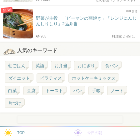
11443
せのお愛（クリンネスト）
NEW
8/9 (日)
野菜が主役！「ピーマンの蒲焼き」「レンジにんじ
んしりしり」2品弁当
955
料理家 かめ代。
人気のキーワード
朝ごはん
英語
お弁当
おにぎり
食パン
ダイエット
ピラティス
ホットケーキミックス
白菜
豆腐
トースト
パン
手帳
ノート
片づけ
TOP
今日の朝