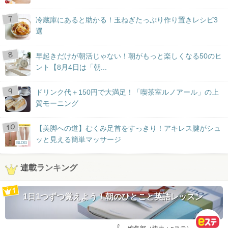
冷蔵庫にあると助かる！玉ねぎたっぷり作り置きレシピ3
選
早起きだけが朝活じゃない！朝がもっと楽しくなる50のヒ
ント【8月4日は「朝...
ドリンク代＋150円で大満足！「喫茶室ルノアール」の上
質モーニング
【美脚への道】むくみ足首をすっきり！アキレス腱がシュ
ッと見える簡単マッサージ
BLOG
連載ランキング
1日1つずつ覚えよう！朝のひとこと英語レッスン