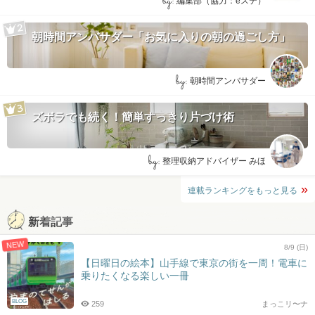
by:
編集部（協力：eステ）
朝時間アンバサダー「お気に入りの朝の過ごし方」
by:
朝時間アンバサダー
ズボラでも続く！簡単すっきり片づけ術
by:
整理収納アドバイザー みほ
連載ランキングをもっと見る
新着記事
NEW
8/9 (日)
【日曜日の絵本】山手線で東京の街を一周！電車に
乗りたくなる楽しい一冊
BLOG
259
まっこリ〜ナ