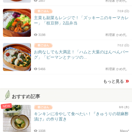
1857
料理家 かめ代。
7/19 (日)
主菜も副菜もレンジで！「ズッキーニのキーマカレ
ー」「枝豆卵」2品弁当
3198
料理家 かめ代。
7/12 (日)
お肉なしでも大満足！「ハムと大葉のはんぺんバー
グ」「ピーマンとナッツの...
5466
料理家 かめ代。
もっと見る
おすすめ記事
NEW
8/6 (木)
キンキンに冷やして食べたい！『きゅうりの胡麻酢
漬け』の作り置き
1008
Mayu*