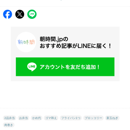
2品弁当
お弁当
かめ代
ゴマ和え
フライパン1つ
ブロッコリー
新玉ねぎ
肉巻き