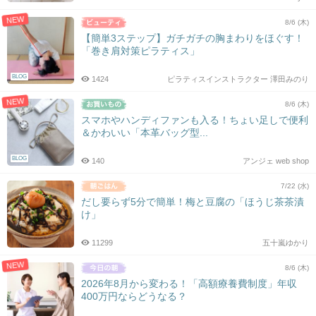
NEW
8/6 (木)
【簡単3ステップ】ガチガチの胸まわりをほぐす！
「巻き肩対策ピラティス」
BLOG
1424
ピラティスインストラクター 澤田みのり
NEW
8/6 (木)
スマホやハンディファンも入る！ちょい足しで便利
＆かわいい「本革バッグ型...
BLOG
140
アンジェ web shop
7/22 (水)
だし要らず5分で簡単！梅と豆腐の「ほうじ茶茶漬
け」
11299
五十嵐ゆかり
NEW
8/6 (木)
2026年8月から変わる！「高額療養費制度」年収
400万円ならどうなる？