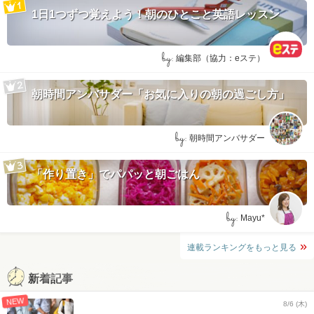
1日1つずつ覚えよう！朝のひとこと英語レッスン
by:
編集部（協力：eステ）
朝時間アンバサダー「お気に入りの朝の過ごし方」
by:
朝時間アンバサダー
「作り置き」でパパッと朝ごはん
by:
Mayu*
連載ランキングをもっと見る
新着記事
NEW
8/6 (木)