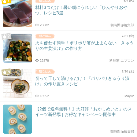
8/4 (火)
材料3つだけ！暑い朝にうれしい「ひんやりおや
つ」レシピ3選
26082
朝時間.jp編集部
7/31 (金)
火を使わず簡単！ポリポリ箸が止まらない「きゅう
りの生姜漬け」の作り方
BLOG
22879
料理家 エプロン
7/30 (木)
切って干して漬けるだけ！『パリパリきゅうり漬
け』の作り置きレシピ
18952
Mayu*
【2個で送料無料！】大好評「おかしめいと」のス
イーツ新登場 | お得なキャンペーン開催中
朝時間.jp編集部