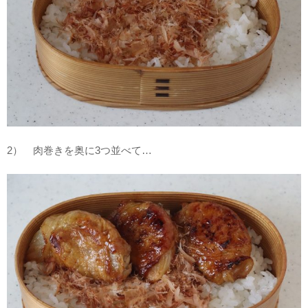
2） 肉巻きを奥に3つ並べて…