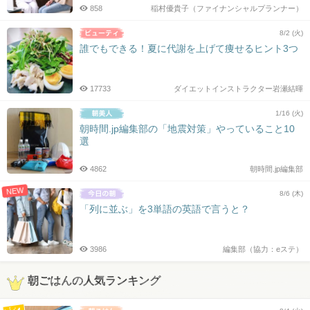
858
稲村優貴子（ファイナンシャルプランナー）
8/2 (火)
誰でもできる！夏に代謝を上げて痩せるヒント3つ
17733
ダイエットインストラクター岩瀬結暉
1/16 (火)
朝時間.jp編集部の「地震対策」やっていること10
選
4862
朝時間.jp編集部
NEW
8/6 (木)
「列に並ぶ」を3単語の英語で言うと？
3986
編集部（協力：eステ）
朝ごはんの人気ランキング