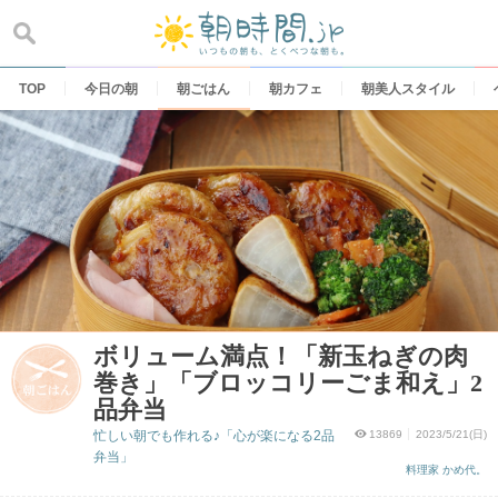
Skip
to
content
TOP
今日の朝
朝ごはん
朝カフェ
朝美人スタイル
ボリューム満点！「新玉ねぎの肉
巻き」「ブロッコリーごま和え」2
品弁当
忙しい朝でも作れる♪「心が楽になる2品
13869
2023/5/21(日)
弁当」
料理家 かめ代。