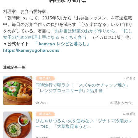
料理家 かめ代。
料理家。お弁当愛好家。
「朝時間.jp」にて、2015年5月から「お弁当レッスン」を毎週連載
中。毎日のお弁当作りの負担を減らす「心が楽になる」レシピ作り
をめざしている。著書に
「お弁当は野菜のおかず作りから」
「忙し
女子のための料理上手になる らくちん弁当」
（イカロス出版）他。
▼公式サイト
「 kameyo レシピと暮らし」
https://kameyogohan.com/
連載記事一覧
8/2 (日)
同時進行で朝ラク！「スズキのケチャップ焼き」
「レンジブロッコリー卵」2品弁当
2489
料理家 かめ代。
7/26 (日)
ひんやりつるん♪火を使わない「ツナトマ冷製カレ
ーつゆ」「大葉塩昆布うど...