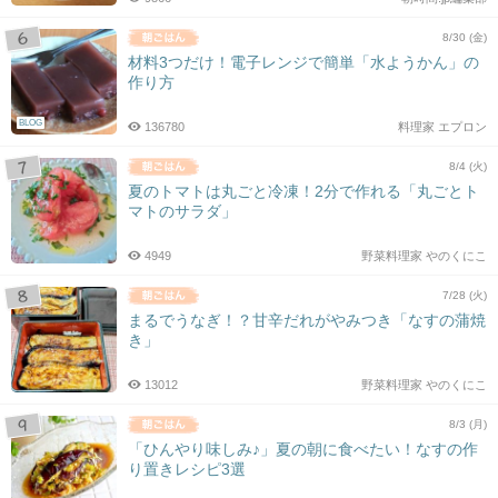
8/30 (金)
材料3つだけ！電子レンジで簡単「水ようかん」の
作り方
BLOG
136780
料理家 エプロン
8/4 (火)
夏のトマトは丸ごと冷凍！2分で作れる「丸ごとト
マトのサラダ」
4949
野菜料理家 やのくにこ
7/28 (火)
まるでうなぎ！？甘辛だれがやみつき「なすの蒲焼
き」
13012
野菜料理家 やのくにこ
8/3 (月)
「ひんやり味しみ♪」夏の朝に食べたい！なすの作
り置きレシピ3選