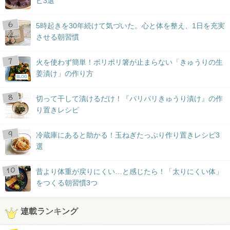
ピ3選
5時起きを30年続けて気づいた。心と体を整え、1日を充実
させる朝習慣
火を使わず簡単！ポリポリ箸が止まらない「きゅうりの生
姜漬け」の作り方
BLOG
切って干して漬けるだけ！『パリパリきゅうり漬け』の作
り置きレシピ
冷蔵庫にあると助かる！玉ねぎたっぷり作り置きレシピ3
選
昔より体重が戻りにくい…と感じたら！「太りにくい体」
をつくる朝習慣3つ
連載ランキング