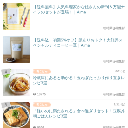
【送料無料】人気料理家かな姐さんの新刊＆万能ナ
イフのセットが登場！｜Aima
朝時間.jp編集部
【送料込・初回5%オフ】訳ありおトク！大好評ス
ペシャルティコーヒー豆｜Aima
朝時間.jp編集部
8/2 (日)
冷蔵庫にあると助かる！玉ねぎたっぷり作り置きレ
シピ3選
18775
朝時間.jp編集部
7/31 (金)
「軽いのに満たされる」食べ過ぎリセット！豆腐丼
朝ごはんレシピ3選
9866
朝時間.jp編集部