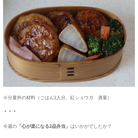
※分量外の材料（ごはん1人分、紅ショウガ 適量）
＊＊＊
今週の
「心が楽になる2品弁当」
はいかがでしたか？