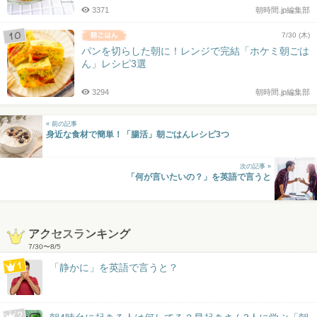
3371
朝時間.jp編集部
7/30 (木)
パンを切らした朝に！レンジで完結「ホケミ朝ごは
ん」レシピ3選
3294
朝時間.jp編集部
« 前の記事
身近な食材で簡単！「腸活」朝ごはんレシピ3つ
次の記事 »
「何が言いたいの？」を英語で言うと
アクセスランキング
7/30
〜
8/5
「静かに」を英語で言うと？