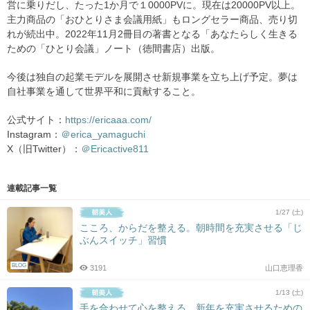
営に乗りだし、たった1か月で１0000PVに。現在は20000PV以上。
主力商品の「おひとりさま会議用紙」もロングセラー商品、売り切
れが続出中。2022年11月2冊目の著書となる「あなたらしく生きる
ための「ひとり会議」ノート（徳間書店）出版。
今後は独自の起業モデルを展開させ新規事業を立ち上げ予定。夢は
自社事業を通して世界平和に貢献すること。
公式サイト：
https://ericaaa.com/
Instagram：
＠erica_yamaguchi
X（旧Twitter）：
＠Ericactive811
連載記事一覧
1/27 (土)
こころ、からだを整える。朝時間を充実させる「じ
ぶんスイッチ」習慣
BLOG
3191
山口恵理香
1/13 (土)
手を合わせて心を整える。新年を充実させるための