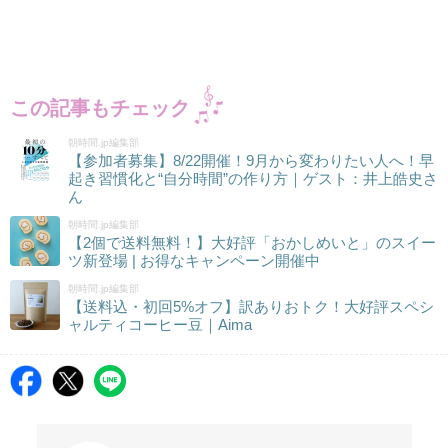
この記事もチェック
朝時間.jp編集部
【参加者募集】8/22開催！9月から変わりたい人へ！早
起き習慣化と“自分時間”の作り方｜ゲスト：井上皓史さ
ん
朝時間.jp編集部
【2個で送料無料！】大好評「おかしめいと」のスイー
ツ新登場 | お得なキャンペーン開催中
朝時間.jp編集部
【送料込・初回5%オフ】訳ありおトク！大好評スペシ
ャルティコーヒー豆｜Aima