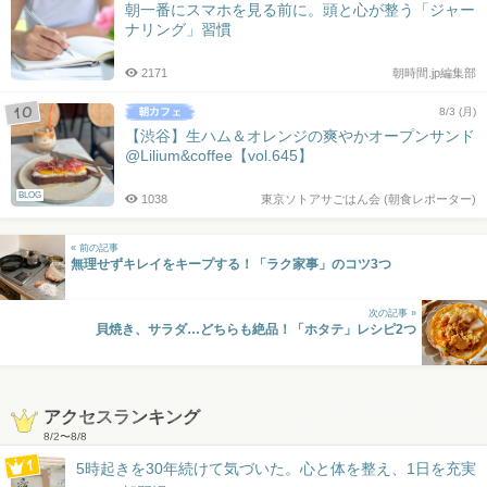
朝一番にスマホを見る前に。頭と心が整う「ジャー
ナリング」習慣
2171
朝時間.jp編集部
8/3 (月)
【渋谷】生ハム＆オレンジの爽やかオープンサンド
@Lilium&coffee【vol.645】
BLOG
1038
東京ソトアサごはん会 (朝食レポーター)
« 前の記事
無理せずキレイをキープする！「ラク家事」のコツ3つ
次の記事 »
貝焼き、サラダ…どちらも絶品！「ホタテ」レシピ2つ
アクセスランキング
8/2
〜
8/8
5時起きを30年続けて気づいた。心と体を整え、1日を充実