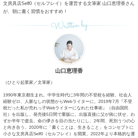
文房具店Self0（セルフレイ）を運営する文筆家 山口恵理香さん
が、朝に書く習慣をおすすめ！
Written by
山口恵理香
（ひとり起業家／文筆家）
1990年東京都生まれ。中学生時代に3年間の不登校を経験。社会人
経験ゼロ、人脈なしの状態からWebライターに。2019年7月『不登
校だった私が売れっ子Webライターになれた仕事術』（自由国民
社）を出版し、発売後5日間で重版に。出版直後に父が病に伏せ、わ
ずか半年で逝去。命の儚さを目の当たりにし、2年間、死別うつの心
と向き合う。2020年に「書くことは、生きること」をコンセプトに
小さな文房具店Self0（セルフレイ）を開業。2022年より本格的な運