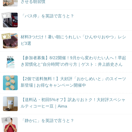
させる朝習慣
「バス停」を英語で言うと？
材料3つだけ！暑い朝にうれしい「ひんやりおやつ」レシ
ピ3選
【参加者募集】8/22開催！9月から変わりたい人へ！早起
き習慣化と“自分時間”の作り方｜ゲスト：井上皓史さん
【2個で送料無料！】大好評「おかしめいと」のスイーツ
新登場 | お得なキャンペーン開催中
【送料込・初回5%オフ】訳ありおトク！大好評スペシャ
ルティコーヒー豆｜Aima
「静かに」を英語で言うと？