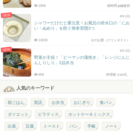
2959
朝時間.jp編集部
NEW
8/9 (日)
シャワーだけだと要注意！お風呂の排水口の「にお
い・ぬめり」を防ぐ簡単習慣3つ
10038
せのお愛（クリンネスト）
NEW
8/9 (日)
野菜が主役！「ピーマンの蒲焼き」「レンジにんじ
んしりしり」2品弁当
859
料理家 かめ代。
人気のキーワード
朝ごはん
英語
お弁当
おにぎり
食パン
ダイエット
ピラティス
ホットケーキミックス
白菜
豆腐
トースト
パン
手帳
ノート