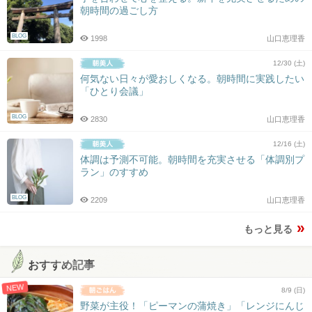
朝時間の過ごし方
BLOG
1998
山口恵理香
12/30 (土)
何気ない日々が愛おしくなる。朝時間に実践したい
「ひとり会議」
BLOG
2830
山口恵理香
12/16 (土)
体調は予測不可能。朝時間を充実させる「体調別プ
ラン」のすすめ
BLOG
2209
山口恵理香
もっと見る
おすすめ記事
NEW
8/9 (日)
野菜が主役！「ピーマンの蒲焼き」「レンジにんじ