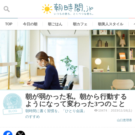
Skip
to
content
TOP
今日の朝
朝ごはん
朝カフェ
朝美人スタイル
朝が弱かった私。朝から行動する
ようになって変わった3つのこと
朝時間に書く習慣を。「ひとり会議」
10474
2023/11/18(土)
BLOG
のすすめ
山口恵理香