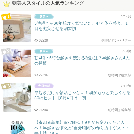
朝美人スタイルの人気ランキング
8/5 (水)
5時起きを30年続けて気づいた。心と体を整え、1
日を充実させる朝習慣
67229
朝時間アンバサダー
8/5 (水)
朝4時・5時台起きを続ける秘訣は？早起きさん4人
の習慣
27396
朝時間.jp編集部
8/4 (火)
早起きだけが朝活じゃない！朝がもっと楽しくなる
50のヒント【8月4日は「朝...
21350
朝時間.jp編集部
【参加者募集】8/22開催！9月から変わりたい人
へ！早起き習慣化と“自分時間”の作り方｜ゲスト：
井上皓史さん