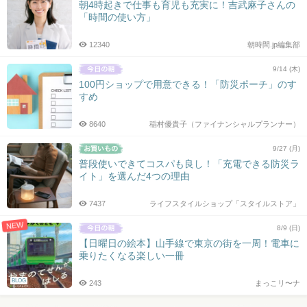
朝4時起きで仕事も育児も充実に！吉武麻子さんの
「時間の使い方」
12340
朝時間.jp編集部
9/14 (木)
100円ショップで用意できる！「防災ポーチ」のす
すめ
8640
稲村優貴子（ファイナンシャルプランナー）
9/27 (月)
普段使いできてコスパも良し！「充電できる防災ラ
イト」を選んだ4つの理由
7437
ライフスタイルショップ「スタイルストア」
NEW
8/9 (日)
【日曜日の絵本】山手線で東京の街を一周！電車に
乗りたくなる楽しい一冊
BLOG
243
まっこリ〜ナ