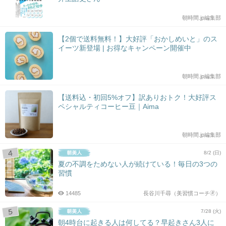
朝時間.jp編集部
【2個で送料無料！】大好評「おかしめいと」のス
イーツ新登場 | お得なキャンペーン開催中
朝時間.jp編集部
【送料込・初回5%オフ】訳ありおトク！大好評ス
ペシャルティコーヒー豆｜Aima
朝時間.jp編集部
8/2 (日)
夏の不調をためない人が続けている！毎日の3つの
習慣
14485
長谷川千尋（美習慣コーチ🄬）
7/28 (火)
朝4時台に起きる人は何してる？早起きさん3人に