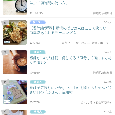
学ぶ「朝時間の使い方」
116715
朝時間.jp編集部
8/3 (月)
【番外編•新潟】新潟の朝ごはんはここで決まり！
新潟愛あふれるモーニング@...
BLOG
6903
東京ソトアサごはん会 (朝食レポーター)
8/4 (火)
機嫌がいい人は朝に何してる？気分よく過ごす小さ
な習慣3つ
6360
朝時間.jp編集部
8/1 (土)
夏は予定通りにいかない。手帳を開くのもめんどく
さい日の「ふせん」活用術
BLOG
7878
かなころ（石山可奈子）
8/1 (土)