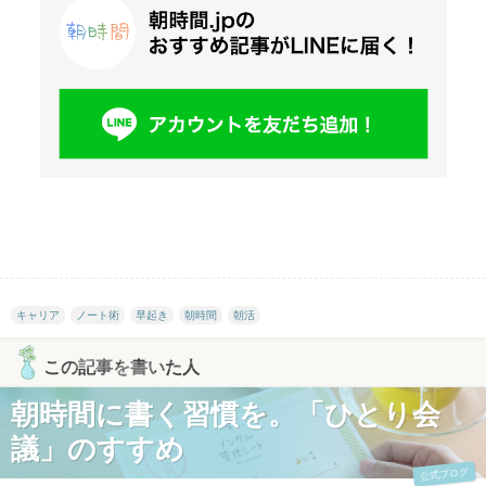
キャリア
ノート術
早起き
朝時間
朝活
この記事を書いた人
朝時間に書く習慣を。「ひとり会
議」のすすめ
公式ブログ