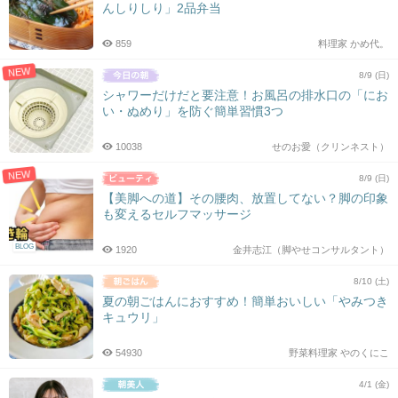
んしりしり」2品弁当
859
料理家 かめ代。
NEW
8/9 (日)
シャワーだけだと要注意！お風呂の排水口の「にお
い・ぬめり」を防ぐ簡単習慣3つ
10038
せのお愛（クリンネスト）
NEW
8/9 (日)
【美脚への道】その腰肉、放置してない？脚の印象
も変えるセルフマッサージ
BLOG
1920
金井志江（脚やせコンサルタント）
8/10 (土)
夏の朝ごはんにおすすめ！簡単おいしい「やみつき
キュウリ」
54930
野菜料理家 やのくにこ
4/1 (金)