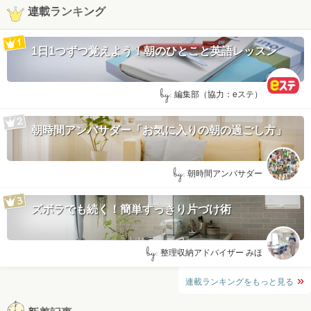
連載ランキング
1日1つずつ覚えよう！朝のひとこと英語レッスン
by:
編集部（協力：eステ）
朝時間アンバサダー「お気に入りの朝の過ごし方」
by:
朝時間アンバサダー
ズボラでも続く！簡単すっきり片づけ術
by:
整理収納アドバイザー みほ
連載ランキングをもっと見る