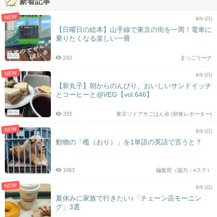
新着記事
NEW
8/9 (日)
【日曜日の絵本】山手線で東京の街を一周！電車に
乗りたくなる楽しい一冊
BLOG
243
まっこリ〜ナ
NEW
8/9 (日)
【新丸子】朝からのんびり。おいしいサンドイッチ
とコーヒーと@VEG【vol.646】
BLOG
333
東京ソトアサごはん会 (朝食レポーター)
NEW
8/9 (日)
動物の「檻（おり）」を1単語の英語で言うと？
1063
編集部（協力：eステ）
NEW
8/9 (日)
夏休みに家族で行きたい♪「チェーン店モーニン
グ」3選