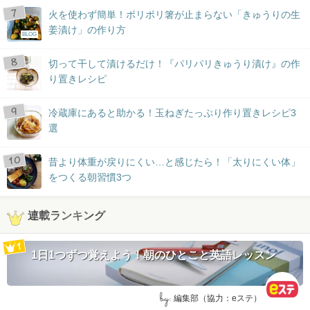
火を使わず簡単！ポリポリ箸が止まらない「きゅうりの生
姜漬け」の作り方
BLOG
切って干して漬けるだけ！『パリパリきゅうり漬け』の作
り置きレシピ
冷蔵庫にあると助かる！玉ねぎたっぷり作り置きレシピ3
選
昔より体重が戻りにくい…と感じたら！「太りにくい体」
をつくる朝習慣3つ
連載ランキング
1日1つずつ覚えよう！朝のひとこと英語レッスン
by:
編集部（協力：eステ）