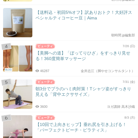
【送料込・初回5%オフ】訳ありおトク！大好評ス
ペシャルティコーヒー豆｜Aima
朝時間.jp編集部
7/26 (日)
【美脚への道】「ぼってりひざ」をすっきり見せ
る！360度簡単マッサージ
BLOG
46287
金井志江（脚やせコンサルタント）
7/31 (金)
朝3分でブラのハミ肉対策！Tシャツ姿がすっきり
見える「背中エクササイズ」
3600
ヨガ講師 高木沙織
8/3 (月)
【10回で上向きヒップ】垂れ尻を引き上げる！
「パーフェクトピーチ・ピラティス」