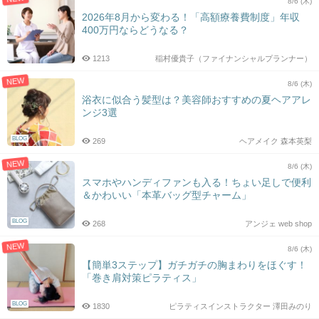
8/6 (木)
2026年8月から変わる！「高額療養費制度」年収
400万円ならどうなる？
1213
稲村優貴子（ファイナンシャルプランナー）
NEW
8/6 (木)
浴衣に似合う髪型は？美容師おすすめの夏ヘアアレ
ンジ3選
BLOG
269
ヘアメイク 森本英梨
NEW
8/6 (木)
スマホやハンディファンも入る！ちょい足しで便利
＆かわいい「本革バッグ型チャーム」
BLOG
268
アンジェ web shop
NEW
8/6 (木)
【簡単3ステップ】ガチガチの胸まわりをほぐす！
「巻き肩対策ピラティス」
BLOG
1830
ピラティスインストラクター 澤田みのり