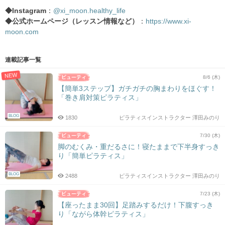
◆Instagram
：
@xi_moon.healthy_life
◆公式ホームページ（レッスン情報など）
：
https://www.xi-
moon.com
連載記事一覧
NEW
8/6 (木)
【簡単3ステップ】ガチガチの胸まわりをほぐす！
「巻き肩対策ピラティス」
BLOG
1830
ピラティスインストラクター 澤田みのり
7/30 (木)
脚のむくみ・重だるさに！寝たままで下半身すっき
り「簡単ピラティス」
BLOG
2488
ピラティスインストラクター 澤田みのり
7/23 (木)
【座ったまま30回】足踏みするだけ！下腹すっき
り「ながら体幹ピラティス」