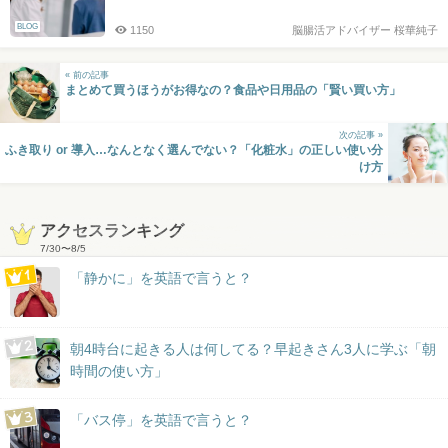
BLOG
1150
脳腸活アドバイザー 桜華純子
« 前の記事
まとめて買うほうがお得なの？食品や日用品の「賢い買い方」
次の記事 »
ふき取り or 導入…なんとなく選んでない？「化粧水」の正しい使い分
け方
アクセスランキング
7/30
〜
8/5
「静かに」を英語で言うと？
朝4時台に起きる人は何してる？早起きさん3人に学ぶ「朝
時間の使い方」
「バス停」を英語で言うと？