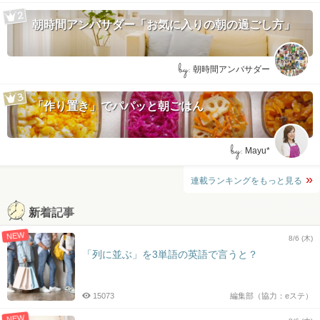
朝時間アンバサダー「お気に入りの朝の過ごし方」
by:
朝時間アンバサダー
「作り置き」でパパッと朝ごはん
by:
Mayu*
連載ランキングをもっと見る
新着記事
NEW
8/6 (木)
「列に並ぶ」を3単語の英語で言うと？
15073
編集部（協力：eステ）
NEW