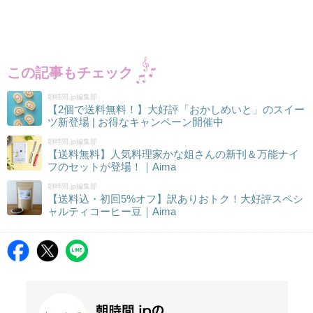
この記事もチェック
朝時間.jp編集部
【2個で送料無料！】大好評「おかしめいと」のスイー
ツ新登場 | お得なキャンペーン開催中
朝時間.jp編集部
【送料無料】人気料理家かな姐さんの新刊＆万能ナイ
フのセットが登場！｜Aima
朝時間.jp編集部
【送料込・初回5%オフ】訳ありおトク！大好評スペシ
ャルティコーヒー豆｜Aima