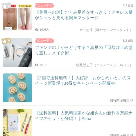
8/2 (日)
【美脚への道】むくみ足首をすっきり！アキレス腱
がシュッと見える簡単マッサージ
BLOG
16258
金井志江（脚やせコンサルタント）
8/2 (日)
ファンデの上からどうする？真夏の「日焼け止め塗
り直し」メイク術
7917
稲毛登志子（コスメコンシェルジュ）
【2個で送料無料！】大好評「おかしめいと」のス
イーツ新登場 | お得なキャンペーン開催中
朝時間.jp編集部
【送料無料】人気料理家かな姐さんの新刊＆万能ナ
イフのセットが登場！｜Aima
朝時間.jp編集部