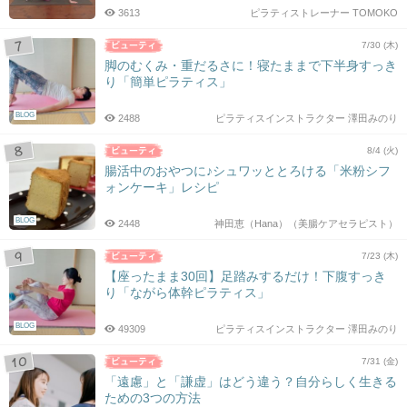
3613
ピラティストレーナー TOMOKO
7/30 (木)
脚のむくみ・重だるさに！寝たままで下半身すっき
り「簡単ピラティス」
BLOG
2488
ピラティスインストラクター 澤田みのり
8/4 (火)
腸活中のおやつに♪シュワッととろける「米粉シフ
ォンケーキ」レシピ
BLOG
2448
神田恵（Hana）（美腸ケアセラピスト）
7/23 (木)
【座ったまま30回】足踏みするだけ！下腹すっき
り「ながら体幹ピラティス」
BLOG
49309
ピラティスインストラクター 澤田みのり
7/31 (金)
「遠慮」と「謙虚」はどう違う？自分らしく生きる
ための3つの方法