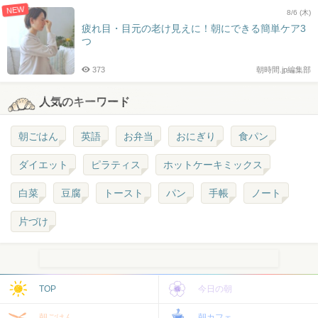
NEW
8/6 (木)
疲れ目・目元の老け見えに！朝にできる簡単ケア3
つ
373
朝時間.jp編集部
人気のキーワード
朝ごはん
英語
お弁当
おにぎり
食パン
ダイエット
ピラティス
ホットケーキミックス
白菜
豆腐
トースト
パン
手帳
ノート
片づけ
TOP
今日の朝
朝ごはん
朝カフェ