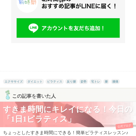
エクササイズ
ダイエット
ピラティス
反り腰
姿勢
宅トレ
腰
腰痛
この記事を書いた人
すきま時間にキレイになる！今日の
「1日1ピラティス」
公式ブログ
ちょっとしたすきま時間にできる！簡単ピラティスレッスン♪