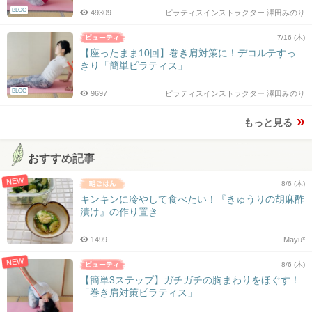
BLOG
49309
ピラティスインストラクター 澤田みのり
7/16 (木)
【座ったまま10回】巻き肩対策に！デコルテすっ
きり「簡単ピラティス」
BLOG
9697
ピラティスインストラクター 澤田みのり
もっと見る
おすすめ記事
NEW
8/6 (木)
キンキンに冷やして食べたい！『きゅうりの胡麻酢
漬け』の作り置き
1499
Mayu*
NEW
8/6 (木)
【簡単3ステップ】ガチガチの胸まわりをほぐす！
「巻き肩対策ピラティス」