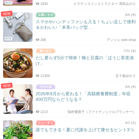
BLOG
1830
ピラティスインストラクター 澤田みのり
NEW
8/6 (木)
スマホやハンディファンも入る！ちょい足しで便利
＆かわいい「本革バッグ型...
BLOG
268
アンジェ web shop
7/22 (水)
だし要らず5分で簡単！梅と豆腐の「ほうじ茶茶漬
け」
11309
五十嵐ゆかり
NEW
8/6 (木)
2026年8月から変わる！「高額療養費制度」年収
400万円ならどうなる？
1213
稲村優貴子（ファイナンシャルプランナー）
8/2 (火)
誰でもできる！夏に代謝を上げて痩せるヒント3つ