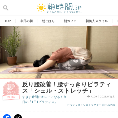
Skip
to
content
TOP
今日の朝
朝ごはん
朝カフェ
朝美人スタイル
反り腰改善！腰すっきりピラティ
ス「シェル・ストレッチ」
すきま時間にキレイになる！今
7199
2023/6/1(木)
BLOG
日の「1日1ピラティス」
ピラティスインストラクター 澤田みのり