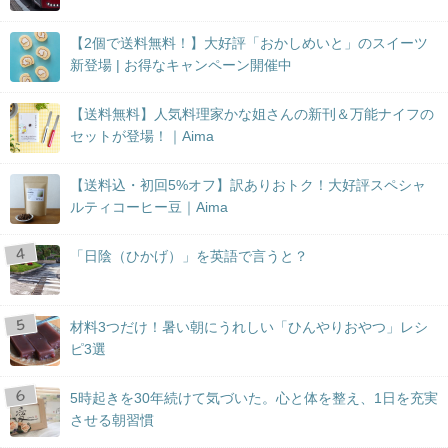
【2個で送料無料！】大好評「おかしめいと」のスイーツ
新登場 | お得なキャンペーン開催中
【送料無料】人気料理家かな姐さんの新刊＆万能ナイフの
セットが登場！｜Aima
【送料込・初回5%オフ】訳ありおトク！大好評スペシャ
ルティコーヒー豆｜Aima
「日陰（ひかげ）」を英語で言うと？
材料3つだけ！暑い朝にうれしい「ひんやりおやつ」レシ
ピ3選
5時起きを30年続けて気づいた。心と体を整え、1日を充実
させる朝習慣