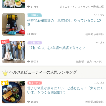
17756
ダイエットインストラクター岩瀬結暉
1/16 (火)
朝時間.jp編集部の「地震対策」やっていること10
選
4872
朝時間.jp編集部
NEW
8/6 (木)
「列に並ぶ」を3単語の英語で言うと？
15073
編集部（協力：eステ）
ヘルス&ビューティーの人気ランキング
7/30 (木)
昔より体重が戻りにくい…と感じたら！「太りにく
い体」をつくる朝習慣3つ
16580
朝時間.jp編集部