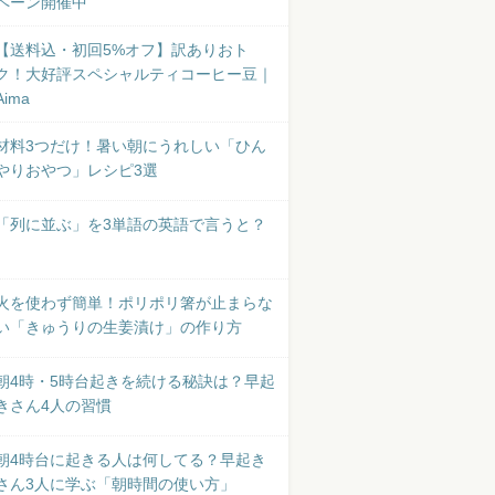
ペーン開催中
【送料込・初回5%オフ】訳ありおト
ク！大好評スペシャルティコーヒー豆｜
Aima
材料3つだけ！暑い朝にうれしい「ひん
やりおやつ」レシピ3選
「列に並ぶ」を3単語の英語で言うと？
火を使わず簡単！ポリポリ箸が止まらな
い「きゅうりの生姜漬け」の作り方
朝4時・5時台起きを続ける秘訣は？早起
きさん4人の習慣
朝4時台に起きる人は何してる？早起き
さん3人に学ぶ「朝時間の使い方」