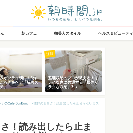
はん
朝カフェ
朝美人スタイル
ヘルス＆ビューティ
注目
みがツライ朝に！5分
整理収納のプロが教える！キ
だるさをケア「脇腹ス
レイな家に共通する「掃除が
チ」
ラクな収納」3つ
Cafe BonBon』
>
抜群の面白さ！読み出したら止まらないミス
白さ！読み出したら止ま