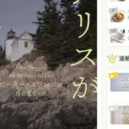
連
1
英
朝
朝