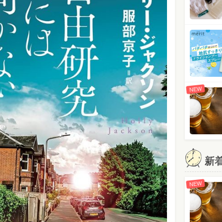
NEW
新
NEW