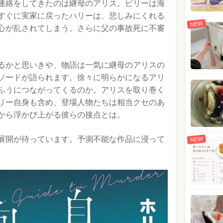
連絡をしてきたのは継母のアリス。ビリーは海
すぐに実家に戻ったハリーは、悲しみにくれる
NEW
心が乱されてしまう。さらに父の事故死に不審
るかと思いきや、物語は一気に継母のアリスの
ソードが語られます。徐々に明らかになるアリ
ふうにつながってくるのか。アリスを取り巻く
リー自身も含め、登場人物たちは相当クセのあ
から浮かび上がる彼らの接点とは。
展開が待っています。予測不能な作品に浸って
NEW