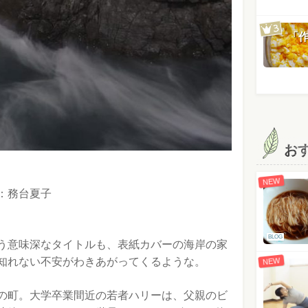
「
お
NEW
：務台夏子
BLOG
う意味深なタイトルも、表紙カバーの海岸の家
知れない不安がわきあがってくるような。
NEW
の町。大学卒業間近の若者ハリーは、父親のビ