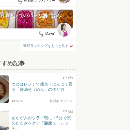
by:
朝時間アンバサダー
作り置き」でパパッと朝ごはん
by:
Mayu*
連載ランキングをもっと見る
すすめ記事
8/7 (金)
つゆはレンジで簡単！にんにく香
る「醤油そうめん」の作り方
5175
料理家 エプロン
8/7 (金)
前かがみがツライ朝に！5分で腰
のだるさをケア「脇腹ストレッ
チ」