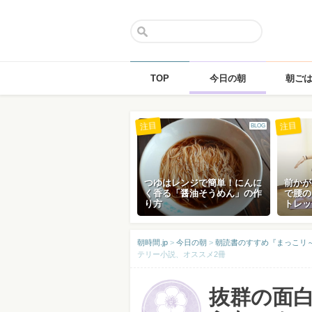
TOP
今日の朝
朝ご
Skip
注目
注目
BLOG
to
content
つゆはレンジで簡単！にんに
前かが
く香る「醤油そうめん」の作
で腰の
り方
トレッ
朝時間.jp
>
今日の朝
>
朝読書のすすめ『まっこリ～ナの
テリー小説、オススメ2冊
抜群の面