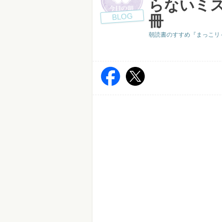
らないミ
BLOG
冊
朝読書のすすめ『まっこリ～ナの