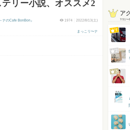
ステリー小説、オススメ2
ア
7/31
〜
Cafe BonBon』
1974
2022/8/13(土)
まっこリ〜ナ