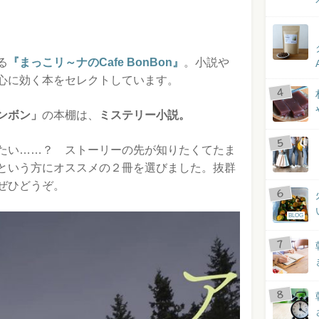
る
『まっこリ～ナのCafe BonBon』
。小説や
心に効く本をセレクトしています。
ンボン」
の本棚は、
ミステリー小説。
たい……？ ストーリーの先が知りたくてたま
という方にオススメの２冊を選びました。抜群
ぜひどうぞ。
BLOG