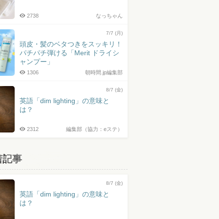
2738
なっちゃん
7/7 (月)
頭皮・髪のベタつきをスッキリ！
パチパチ弾ける「Merit ドライシ
ャンプー」
1306
朝時間.jp編集部
8/7 (金)
英語「dim lighting」の意味と
は？
2312
編集部（協力：eステ）
着記事
8/7 (金)
英語「dim lighting」の意味と
は？