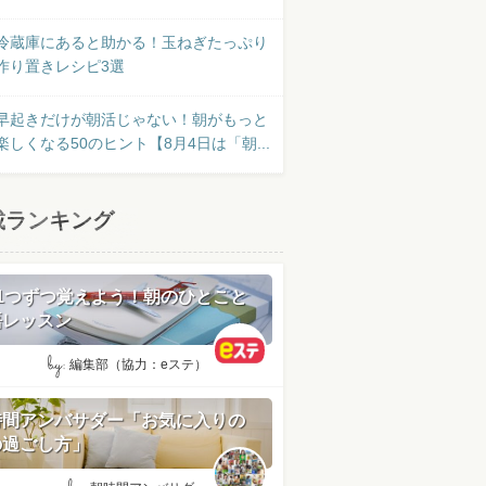
冷蔵庫にあると助かる！玉ねぎたっぷり
作り置きレシピ3選
早起きだけが朝活じゃない！朝がもっと
楽しくなる50のヒント【8月4日は「朝...
載ランキング
日1つずつ覚えよう！朝のひとこと
語レッスン
by:
編集部（協力：eステ）
時間アンバサダー「お気に入りの
の過ごし方」