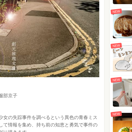
NEW
BLOG
NEW
NEW
服部京子
NEW
少女の失踪事件を調べるという異色の青春ミス
して情報を集め、持ち前の知恵と勇気で事件の