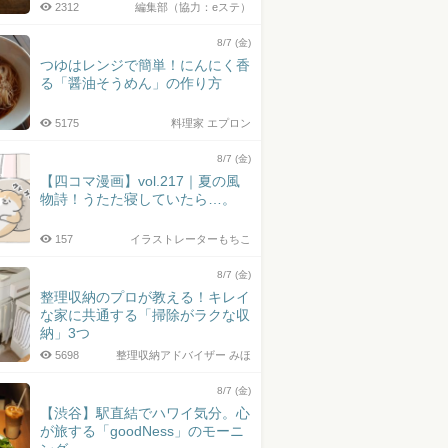
2312
編集部（協力：eステ）
8/7 (金)
つゆはレンジで簡単！にんにく香
る「醤油そうめん」の作り方
5175
料理家 エプロン
8/7 (金)
【四コマ漫画】vol.217｜夏の風
物詩！うたた寝していたら…。
157
イラストレーターもちこ
8/7 (金)
整理収納のプロが教える！キレイ
な家に共通する「掃除がラクな収
納」3つ
5698
整理収納アドバイザー みほ
8/7 (金)
【渋谷】駅直結でハワイ気分。心
が旅する「goodNess」のモーニ