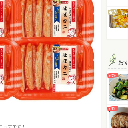
「
お
NEW
NEW
ニカマです！