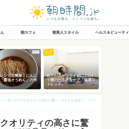
はん
朝カフェ
朝美人スタイル
ヘルス＆ビューティ
注目
BLOG
レンジで簡単！にんに
前かがみがツライ朝に！5分
「醤油そうめん」の作
で腰のだるさをケア「脇腹ス
トレッチ」
？」
>
知ってた!?クオリティの高さに驚く「カネテツ ほぼ〇〇シリー
?クオリティの高さに驚