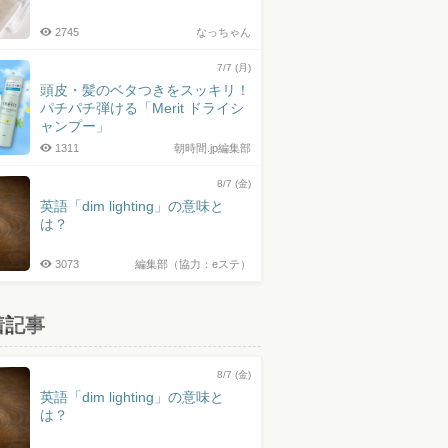
2745
なっちゃん
7/7 (月)
頭皮・髪のベタつきをスッキリ！
パチパチ弾ける「Merit ドライシ
ャンプー」
1311
朝時間.jp編集部
8/7 (金)
英語「dim lighting」の意味と
は？
3073
編集部（協力：eステ）
着記事
8/7 (金)
英語「dim lighting」の意味と
は？