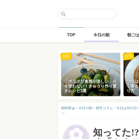
TOP
今日の朝
朝ご
Skip
注目
注目
to
content
「ポリポリ食感が楽しい」火
つゆは
を使わない！きゅうり作り置
く香る
きレシピ3選
り方
朝時間.jp
>
今日の朝
>
雑学コラム「今日は何の日
ズ」
知ってた!