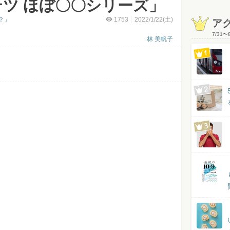
ツ ほぼ〇〇シリーズ」
？」
1753
2022/1/22(土)
ア
7/31
〜
林 美帆子