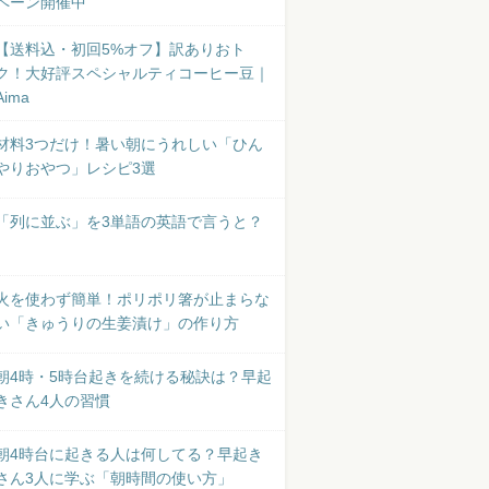
ペーン開催中
【送料込・初回5%オフ】訳ありおト
ク！大好評スペシャルティコーヒー豆｜
Aima
材料3つだけ！暑い朝にうれしい「ひん
やりおやつ」レシピ3選
「列に並ぶ」を3単語の英語で言うと？
火を使わず簡単！ポリポリ箸が止まらな
い「きゅうりの生姜漬け」の作り方
朝4時・5時台起きを続ける秘訣は？早起
きさん4人の習慣
朝4時台に起きる人は何してる？早起き
さん3人に学ぶ「朝時間の使い方」