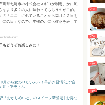
石川県七尾市の株式会社スギヨが制定。かに風
NEW
さをより多くの人に味わってもらうのが目的。
字の「ニニ」に似ていることから毎月２２日を
かにの日」なので、本物のかにへ敬意を表して
BLOG
NEW
nenbi.gr.jp/>
日もどうぞお楽しみに！
NEW
催！9月から変わりたい人へ！早起き習慣化と“自
：井上皓史さん
NEW
評「おかしめいと」のスイーツ新登場 | お得な