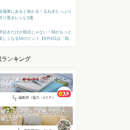
冷蔵庫にあると助かる！玉ねぎたっぷり
作り置きレシピ3選
早起きだけが朝活じゃない！朝がもっと
楽しくなる50のヒント【8月4日は「朝...
載ランキング
日1つずつ覚えよう！朝のひとこと
語レッスン
by:
編集部（協力：eステ）
時間アンバサダー「お気に入りの
の過ごし方」