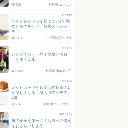
7084
料理家 エプロン
8/7 (金)
前かがみがツライ朝に！5分で腰
のだるさをケア「脇腹ストレッ
チ」
2113
ヨガ講師 高木沙織
8/3 (月)
レンジでもう一品！簡単とろ旨
「なすナムル」
34488
料理家 齋藤菜々子
8/7 (金)
レシピカードや音楽も作れる！朝
が楽しくなる「AI活用アイデア」
4選
256
朝時間アンバサダー
10/12 (土)
身の安全を第一に！台風への備え
をおさらいしよう