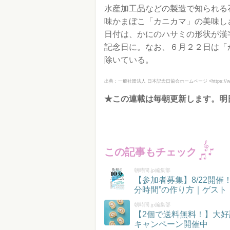
水産加工品などの製造で知られる
味かまぼこ「カニカマ」の美味し
日付は、かにのハサミの形状が漢
記念日に。なお、６月２２日は「
除いている。
出典：
一般社団法人 日本記念日協会ホームページ <https://www.ki
★この連載は毎朝更新します。明
この記事もチェック
朝時間.jp編集部
【参加者募集】8/22開
分時間”の作り方｜ゲスト
朝時間.jp編集部
【2個で送料無料！】大好
キャンペーン開催中