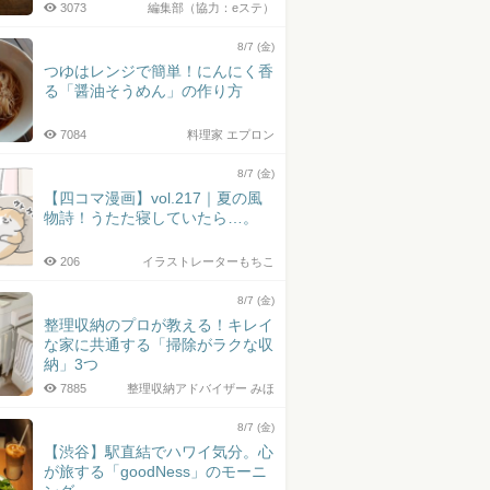
3073
編集部（協力：eステ）
8/7 (金)
つゆはレンジで簡単！にんにく香
る「醤油そうめん」の作り方
7084
料理家 エプロン
8/7 (金)
【四コマ漫画】vol.217｜夏の風
物詩！うたた寝していたら…。
206
イラストレーターもちこ
8/7 (金)
整理収納のプロが教える！キレイ
な家に共通する「掃除がラクな収
納」3つ
7885
整理収納アドバイザー みほ
8/7 (金)
【渋谷】駅直結でハワイ気分。心
が旅する「goodNess」のモーニ