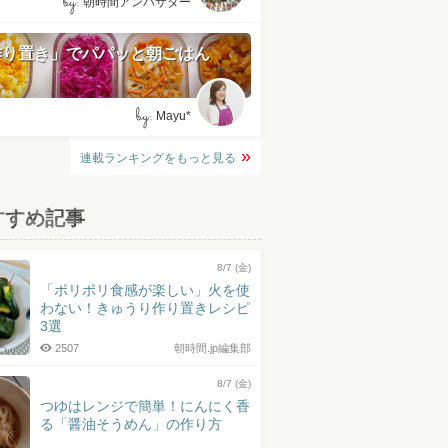
by:
朝時間アンバサダー
作り置き」でパパッと朝ごはん
by:
Mayu*
連載ランキングをもっと見る
すすめ記事
8/7 (金)
「ポリポリ食感が楽しい」火を使
わない！きゅうり作り置きレシピ
3選
2507
朝時間.jp編集部
8/7 (金)
つゆはレンジで簡単！にんにく香
る「醤油そうめん」の作り方