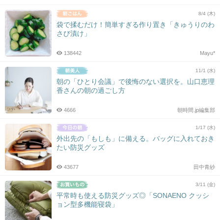
8/4 (木)
袋で揉むだけ！簡単すぎる作り置き「きゅうりのわ
さび漬け」
138442
Mayu*
11/1 (水)
朝の「ひとり会議」で後悔のない選択を。山口恵理
香さんの朝の過ごし方
4666
朝時間.jp編集部
1/17 (水)
外出先の「もしも」に備える。バッグに入れておき
たい防災グッズ
43677
田中青紗
3/11 (金)
平常時も使える防災グッズ◎「SONAENO クッシ
ョン型多機能寝袋」