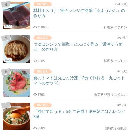
8/30 (金)
材料3つだけ！電子レンジで簡単「水ようかん」の
作り方
BLOG
139865
料理家 エプロン
8/7 (金)
つゆはレンジで簡単！にんにく香る「醤油そうめ
ん」の作り方
BLOG
13056
料理家 エプロン
8/4 (火)
夏のトマトは丸ごと冷凍！2分で作れる「丸ごとト
マトのサラダ」
6793
野菜料理家 やのくにこ
8/5 (水)
「混ぜて即うま」5分で完成！納豆朝ごはんレシピ
3選
7363
朝時間.jp編集部