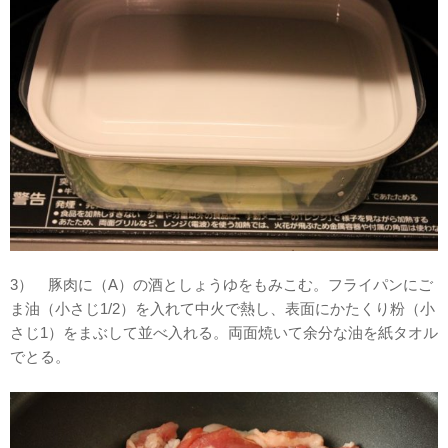
3） 豚肉に（A）の酒としょうゆをもみこむ。フライパンにご
ま油（小さじ1/2）を入れて中火で熱し、表面にかたくり粉（小
さじ1）をまぶして並べ入れる。両面焼いて余分な油を紙タオル
でとる。