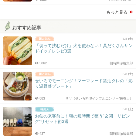
もっと見る
おすすめ記事
8/8 (土)
「切って挟むだけ」火を使わない！具だくさんサン
ドイッチレシピ3選
5062
朝時間.jp編集部
8/8 (土)
せいろでモーニング！マーマレード醤油タレの「彩
り温野菜プレート」
883
サヤ（せいろ料理インフルエンサー/栄養士）
8/8 (土)
お盆の来客前に！朝の短時間で整う“玄関・リビン
グ”リセット術3選
437
朝時間.jp編集部