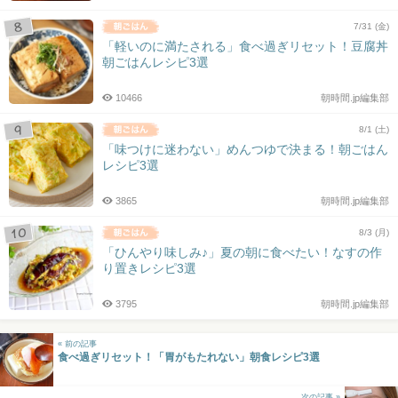
7/31 (金)
「軽いのに満たされる」食べ過ぎリセット！豆腐丼
朝ごはんレシピ3選
10466
朝時間.jp編集部
8/1 (土)
「味つけに迷わない」めんつゆで決まる！朝ごはん
レシピ3選
3865
朝時間.jp編集部
8/3 (月)
「ひんやり味しみ♪」夏の朝に食べたい！なすの作
り置きレシピ3選
3795
朝時間.jp編集部
« 前の記事
食べ過ぎリセット！「胃がもたれない」朝食レシピ3選
次の記事 »