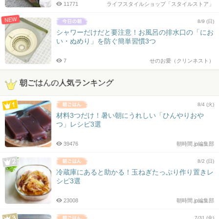
11771
ライフスタイルショップ「スタイルストア」
NEW
8/9 (日)
シャワーだけだと要注意！お風呂の排水口の「にお
い・ぬめり」を防ぐ簡単習慣3つ
7
せのお愛（クリンネスト）
朝ごはんの人気ランキング
8/4 (火)
材料3つだけ！暑い朝にうれしい「ひんやりおや
つ」レシピ3選
39476
朝時間.jp編集部
8/2 (日)
冷蔵庫にあると助かる！玉ねぎたっぷり作り置きレ
シピ3選
23008
朝時間.jp編集部
7/31 (金)