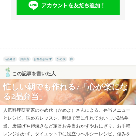
2品弁当
お弁当
お弁当おかず
かめ代
卵
この記事を書いた人
忙しい朝でも作れる♪「心が楽にな
る2品弁当」
人気料理研究家のかめ代（かめよ）さんによる、弁当メニュー
とレシピ、詰め方レッスン。時短で楽に作れておいしい2品弁
当、唐揚げや卵焼きなど定番お弁当おかずやおにぎり、お手軽
レンジおかず、ダイエット中に役立つヘルシーレシピ、傷みを