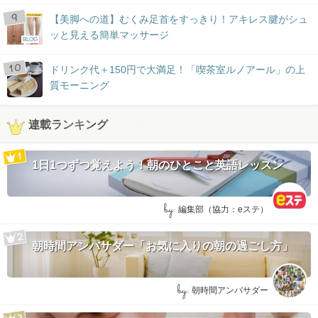
【美脚への道】むくみ足首をすっきり！アキレス腱がシュ
ッと見える簡単マッサージ
BLOG
ドリンク代＋150円で大満足！「喫茶室ルノアール」の上
質モーニング
連載ランキング
1日1つずつ覚えよう！朝のひとこと英語レッスン
by:
編集部（協力：eステ）
朝時間アンバサダー「お気に入りの朝の過ごし方」
by:
朝時間アンバサダー