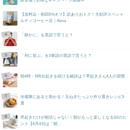
【送料込・初回5%オフ】訳ありおトク！大好評スペシャ
ルティコーヒー豆｜Aima
「静かに」を英語で言うと？
「列に並ぶ」を3単語の英語で言うと？
朝4時・5時台起きを続ける秘訣は？早起きさん4人の習慣
冷蔵庫にあると助かる！玉ねぎたっぷり作り置きレシピ3
選
早起きだけが朝活じゃない！朝がもっと楽しくなる50のヒ
ント【8月4日は「朝...