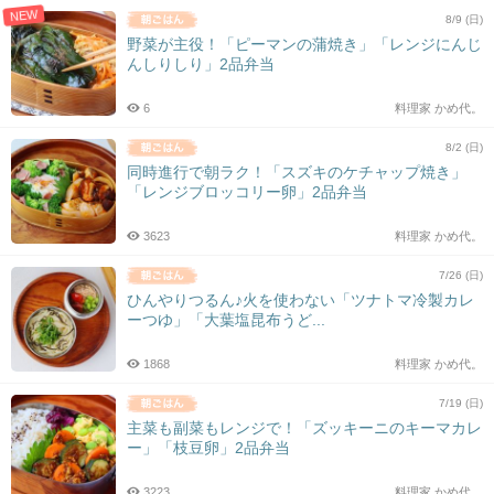
NEW
8/9 (日)
野菜が主役！「ピーマンの蒲焼き」「レンジにんじ
んしりしり」2品弁当
6
料理家 かめ代。
8/2 (日)
同時進行で朝ラク！「スズキのケチャップ焼き」
「レンジブロッコリー卵」2品弁当
3623
料理家 かめ代。
7/26 (日)
ひんやりつるん♪火を使わない「ツナトマ冷製カレ
ーつゆ」「大葉塩昆布うど...
1868
料理家 かめ代。
7/19 (日)
主菜も副菜もレンジで！「ズッキーニのキーマカレ
ー」「枝豆卵」2品弁当
3223
料理家 かめ代。