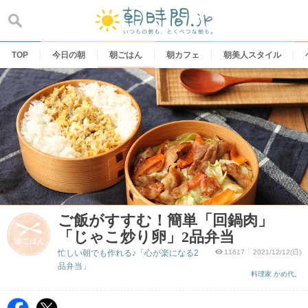
Skip
to
content
TOP
今日の朝
朝ごはん
朝カフェ
朝美人スタイル
ご飯がすすむ！簡単「回鍋肉」
「じゃこ炒り卵」2品弁当
忙しい朝でも作れる♪「心が楽になる2
11617
2021/12/12(日)
品弁当」
料理家 かめ代。