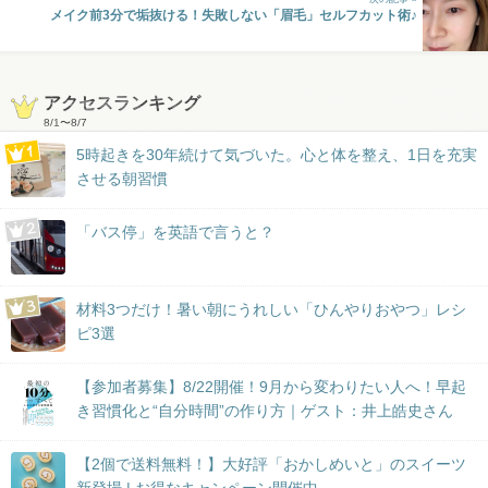
メイク前3分で垢抜ける！失敗しない「眉毛」セルフカット術♪
アクセスランキング
8/1
〜
8/7
5時起きを30年続けて気づいた。心と体を整え、1日を充実
させる朝習慣
「バス停」を英語で言うと？
材料3つだけ！暑い朝にうれしい「ひんやりおやつ」レシ
ピ3選
【参加者募集】8/22開催！9月から変わりたい人へ！早起
き習慣化と“自分時間”の作り方｜ゲスト：井上皓史さん
【2個で送料無料！】大好評「おかしめいと」のスイーツ
新登場 | お得なキャンペーン開催中