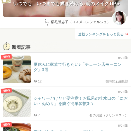
いつでも、いつまでも輝き続ける♪朝のメイクTIPS
by:
稲毛登志子（コスメコンシェルジュ）
連載ランキングをもっと見る
新着記事
NEW
8/9 (日)
夏休みに家族で行きたい♪「チェーン店モーニン
グ」3選
12
朝時間.jp編集部
NEW
8/9 (日)
シャワーだけだと要注意！お風呂の排水口の「にお
い・ぬめり」を防ぐ簡単習慣3つ
7
せのお愛（クリンネスト）
NEW
8/9 (日)