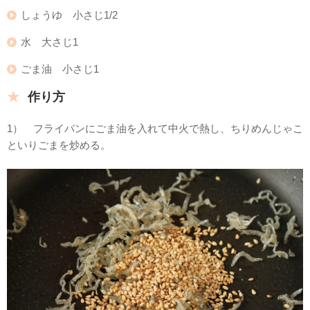
しょうゆ 小さじ1/2
水 大さじ1
ごま油 小さじ1
作り方
1） フライパンにごま油を入れて中火で熱し、ちりめんじゃこ
といりごまを炒める。