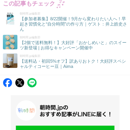
この記事もチェック
朝時間.jp編集部
【参加者募集】8/22開催！9月から変わりたい人へ！早
起き習慣化と“自分時間”の作り方｜ゲスト：井上皓史さ
ん
朝時間.jp編集部
【2個で送料無料！】大好評「おかしめいと」のスイー
ツ新登場 | お得なキャンペーン開催中
朝時間.jp編集部
【送料込・初回5%オフ】訳ありおトク！大好評スペシ
ャルティコーヒー豆｜Aima