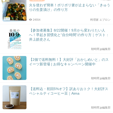
火を使わず簡単！ポリポリ箸が止まらない「きゅう
りの生姜漬け」の作り方
BLOG
24554
料理家 エプロン
【参加者募集】8/22開催！9月から変わりたい人
へ！早起き習慣化と“自分時間”の作り方｜ゲスト：
井上皓史さん
朝時間.jp編集部
【2個で送料無料！】大好評「おかしめいと」のス
イーツ新登場 | お得なキャンペーン開催中
朝時間.jp編集部
【送料込・初回5%オフ】訳ありおトク！大好評ス
ペシャルティコーヒー豆｜Aima
朝時間.jp編集部