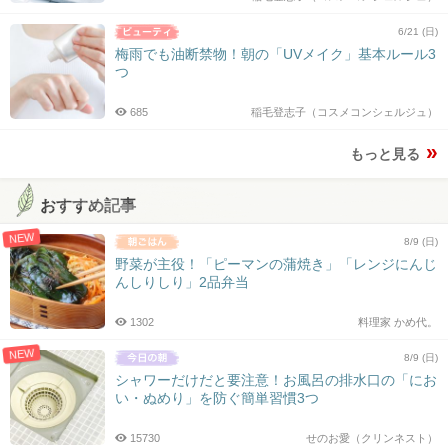
6/21 (日)
梅雨でも油断禁物！朝の「UVメイク」基本ルール3
つ
685
稲毛登志子（コスメコンシェルジュ）
もっと見る
おすすめ記事
NEW
8/9 (日)
野菜が主役！「ピーマンの蒲焼き」「レンジにんじ
んしりしり」2品弁当
1302
料理家 かめ代。
NEW
8/9 (日)
シャワーだけだと要注意！お風呂の排水口の「にお
い・ぬめり」を防ぐ簡単習慣3つ
15730
せのお愛（クリンネスト）