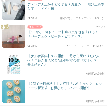
ファンデの上からどうする？真夏の「日焼け止め塗
り直し」メイク術
9036
稲毛登志子（コスメコンシェルジュ）
8/3 (月)
【10回で上向きヒップ】垂れ尻を引き上げる！
「パーフェクトピーチ・ピラティス」
3885
ピラティストレーナー TOMOKO
【参加者募集】8/22開催！9月から変わりたい人
へ！早起き習慣化と“自分時間”の作り方｜ゲスト：
井上皓史さん
朝時間.jp編集部
【2個で送料無料！】大好評「おかしめいと」のス
イーツ新登場 | お得なキャンペーン開催中
朝時間.jp編集部