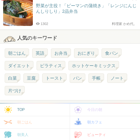
野菜が主役！「ピーマンの蒲焼き」「レンジにんじ
んしりしり」2品弁当
1302
料理家 かめ代。
人気のキーワード
朝ごはん
英語
お弁当
おにぎり
食パン
ダイエット
ピラティス
ホットケーキミックス
白菜
豆腐
トースト
パン
手帳
ノート
片づけ
TOP
今日の朝
朝ごはん
朝カフェ
朝美人
ビューティ