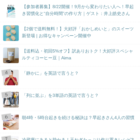
【参加者募集】8/22開催！9月から変わりたい人へ！早起
き習慣化と“自分時間”の作り方｜ゲスト：井上皓史さん
【2個で送料無料！】大好評「おかしめいと」のスイーツ
新登場 | お得なキャンペーン開催中
【送料込・初回5%オフ】訳ありおトク！大好評スペシャ
ルティコーヒー豆｜Aima
「静かに」を英語で言うと？
「列に並ぶ」を3単語の英語で言うと？
朝4時・5時台起きを続ける秘訣は？早起きさん4人の習慣
冷蔵庫にあると助かる！玉ねぎたっぷり作り置きレシピ3