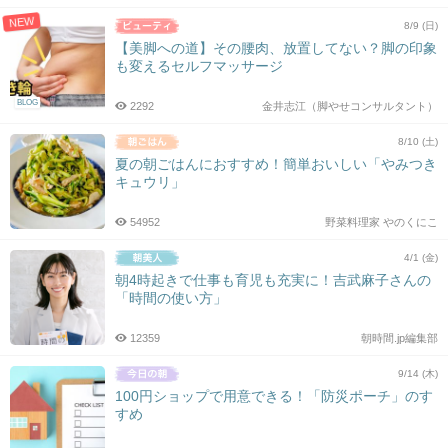
NEW
8/9 (日)
【美脚への道】その腰肉、放置してない？脚の印象
も変えるセルフマッサージ
BLOG
2292
金井志江（脚やせコンサルタント）
8/10 (土)
夏の朝ごはんにおすすめ！簡単おいしい「やみつき
キュウリ」
54952
野菜料理家 やのくにこ
4/1 (金)
朝4時起きで仕事も育児も充実に！吉武麻子さんの
「時間の使い方」
12359
朝時間.jp編集部
9/14 (木)
100円ショップで用意できる！「防災ポーチ」のす
すめ