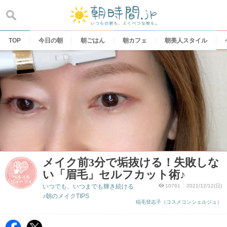
Skip
to
content
TOP
今日の朝
朝ごはん
朝カフェ
朝美人スタイル
メイク前3分で垢抜ける！失敗しな
い「眉毛」セルフカット術♪
いつでも、いつまでも輝き続ける
10761
2021/12/12(日)
♪朝のメイクTIPS
稲毛登志子（コスメコンシェルジュ）