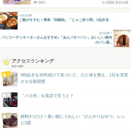
3963
ヨガ講師 高木沙織
« 前の記事
ご飯がすすむ！簡単「回鍋肉」「じゃこ炒り卵」2品弁当
次の記事 »
パンコーディネータ―さんおすすめ♪「あんバターパン」おいしい都内
のパン屋...
アクセスランキング
8/2
〜
8/8
5時起きを30年続けて気づいた。心と体を整え、1日を充実
させる朝習慣
「バス停」を英語で言うと？
材料3つだけ！暑い朝にうれしい「ひんやりおやつ」レシ
ピ3選