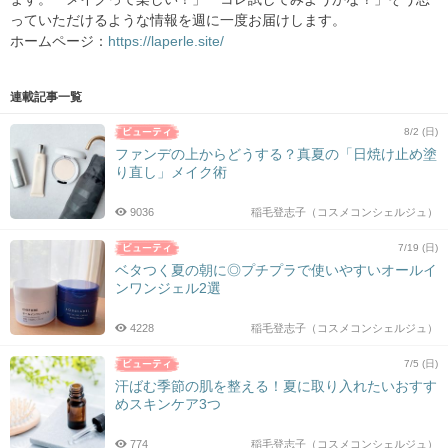
っていただけるような情報を週に一度お届けします。
ホームページ：
https://laperle.site/
連載記事一覧
8/2 (日)
ファンデの上からどうする？真夏の「日焼け止め塗
り直し」メイク術
9036
稲毛登志子（コスメコンシェルジュ）
7/19 (日)
ベタつく夏の朝に◎プチプラで使いやすいオールイ
ンワンジェル2選
4228
稲毛登志子（コスメコンシェルジュ）
7/5 (日)
汗ばむ季節の肌を整える！夏に取り入れたいおすす
めスキンケア3つ
774
稲毛登志子（コスメコンシェルジュ）