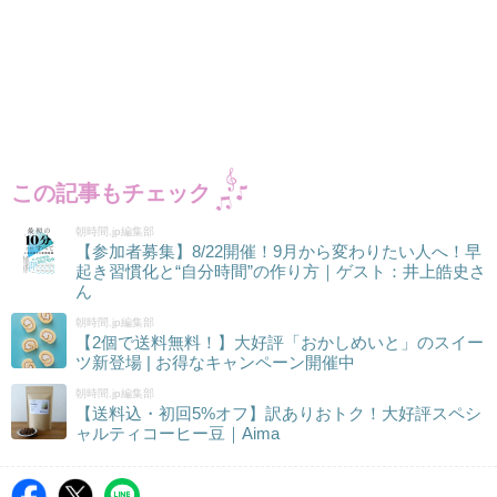
この記事もチェック
朝時間.jp編集部
【参加者募集】8/22開催！9月から変わりたい人へ！早
起き習慣化と“自分時間”の作り方｜ゲスト：井上皓史さ
ん
朝時間.jp編集部
【2個で送料無料！】大好評「おかしめいと」のスイー
ツ新登場 | お得なキャンペーン開催中
朝時間.jp編集部
【送料込・初回5%オフ】訳ありおトク！大好評スペシ
ャルティコーヒー豆｜Aima