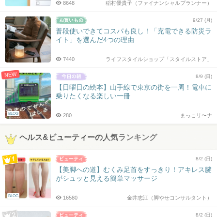
8648
稲村優貴子（ファイナンシャルプランナー）
9/27 (月)
普段使いできてコスパも良し！「充電できる防災ラ
イト」を選んだ4つの理由
7440
ライフスタイルショップ「スタイルストア」
NEW
8/9 (日)
【日曜日の絵本】山手線で東京の街を一周！電車に
乗りたくなる楽しい一冊
BLOG
280
まっこリ〜ナ
ヘルス&ビューティーの人気ランキング
8/2 (日)
【美脚への道】むくみ足首をすっきり！アキレス腱
がシュッと見える簡単マッサージ
BLOG
16580
金井志江（脚やせコンサルタント）
8/2 (日)