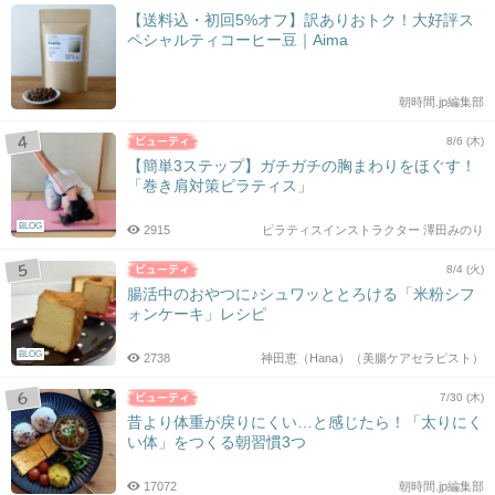
【送料込・初回5%オフ】訳ありおトク！大好評ス
ペシャルティコーヒー豆｜Aima
朝時間.jp編集部
8/6 (木)
【簡単3ステップ】ガチガチの胸まわりをほぐす！
「巻き肩対策ピラティス」
BLOG
2915
ピラティスインストラクター 澤田みのり
8/4 (火)
腸活中のおやつに♪シュワッととろける「米粉シフ
ォンケーキ」レシピ
BLOG
2738
神田恵（Hana）（美腸ケアセラピスト）
7/30 (木)
昔より体重が戻りにくい…と感じたら！「太りにく
い体」をつくる朝習慣3つ
17072
朝時間.jp編集部