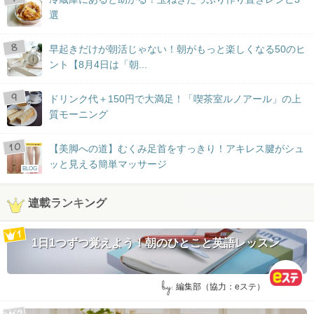
選
早起きだけが朝活じゃない！朝がもっと楽しくなる50のヒ
ント【8月4日は「朝...
ドリンク代＋150円で大満足！「喫茶室ルノアール」の上
質モーニング
【美脚への道】むくみ足首をすっきり！アキレス腱がシュ
ッと見える簡単マッサージ
BLOG
連載ランキング
1日1つずつ覚えよう！朝のひとこと英語レッスン
by:
編集部（協力：eステ）