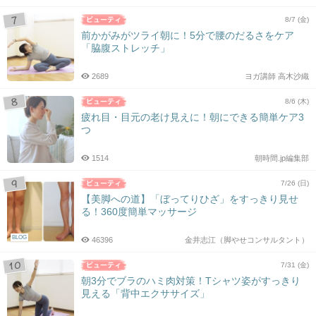
8/7 (金)
前かがみがツライ朝に！5分で腰のだるさをケア
「脇腹ストレッチ」
2689
ヨガ講師 高木沙織
8/6 (木)
疲れ目・目元の老け見えに！朝にできる簡単ケア3
つ
1514
朝時間.jp編集部
7/26 (日)
【美脚への道】「ぼってりひざ」をすっきり見せ
る！360度簡単マッサージ
BLOG
46396
金井志江（脚やせコンサルタント）
7/31 (金)
朝3分でブラのハミ肉対策！Tシャツ姿がすっきり
見える「背中エクササイズ」