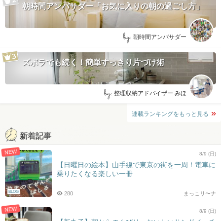
朝時間アンバサダー「お気に入りの朝の過ごし方」
by:
朝時間アンバサダー
ズボラでも続く！簡単すっきり片づけ術
by:
整理収納アドバイザー みほ
連載ランキングをもっと見る
新着記事
NEW
8/9 (日)
【日曜日の絵本】山手線で東京の街を一周！電車に
乗りたくなる楽しい一冊
BLOG
280
まっこリ〜ナ
NEW
8/9 (日)