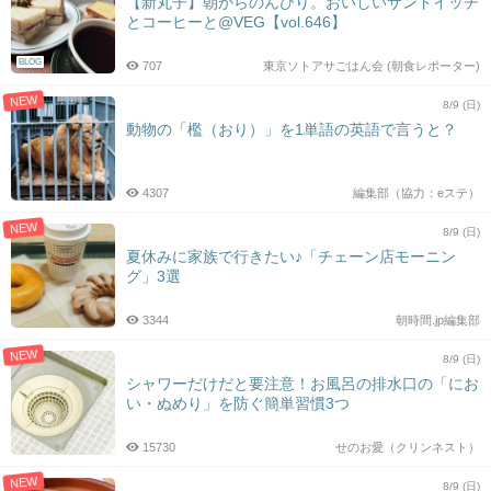
【新丸子】朝からのんびり。おいしいサンドイッチ
とコーヒーと@VEG【vol.646】
BLOG
707
東京ソトアサごはん会 (朝食レポーター)
NEW
8/9 (日)
動物の「檻（おり）」を1単語の英語で言うと？
4307
編集部（協力：eステ）
NEW
8/9 (日)
夏休みに家族で行きたい♪「チェーン店モーニン
グ」3選
3344
朝時間.jp編集部
NEW
8/9 (日)
シャワーだけだと要注意！お風呂の排水口の「にお
い・ぬめり」を防ぐ簡単習慣3つ
15730
せのお愛（クリンネスト）
NEW
8/9 (日)