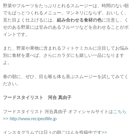
野菜やフルーツをたっぷりとれるスムージーは、時間のない朝
でもぱっとつくれるメニュー。マンネリにならず、おいしく、
見た目よく仕上げるには、
組み合わせる食材の色
に注意し、く
せのある野菜には甘みのあるフルーツなどを合わせることがポ
イントです。
また、野菜や果物に含まれるフィトケミカルに注目してお悩み
別に食材を選べば、さらにカラダにも嬉しい一品になります
よ。
春の朝に、ぜひ、目も喉も体も喜ぶスムージーを試してみてく
ださい。
フードスタイリスト 河合 真由子
フードスタイリスト 河合真由子 オフィシャルサイトは
こちら
>> http://www.recipeoflife.jp
インスタグラムでは日々の朝ごはんを投稿中です
>>