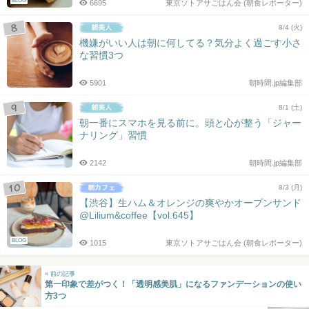
BLOG
6695
東京ソトアサごはん会 (朝食レポーター)
8/4 (火)
機嫌がいい人は朝に何してる？気分よく過ごす小さ
な習慣3つ
5901
朝時間.jp編集部
8/1 (土)
朝一番にスマホを見る前に。頭と心が整う「ジャー
ナリング」習慣
2142
朝時間.jp編集部
8/3 (月)
【渋谷】生ハム＆オレンジの爽やかオープンサンド
@Lilium&coffee【vol.645】
BLOG
1015
東京ソトアサごはん会 (朝食レポーター)
« 前の記事
第一印象で差がつく！「透明感美肌」になるファンデーションの使い
方3つ