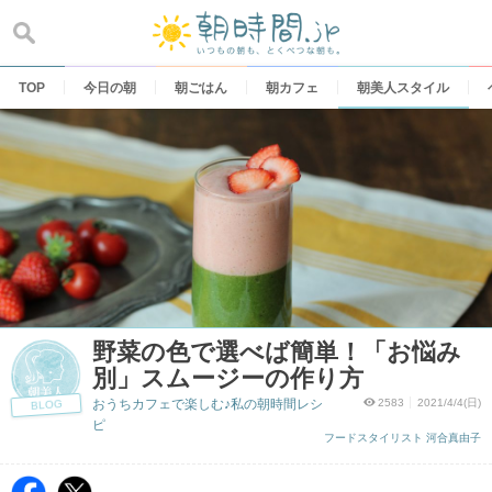
Skip
to
content
TOP
今日の朝
朝ごはん
朝カフェ
朝美人スタイル
野菜の色で選べば簡単！「お悩み
別」スムージーの作り方
おうちカフェで楽しむ♪私の朝時間レシ
2583
2021/4/4(日)
BLOG
ピ
フードスタイリスト 河合真由子