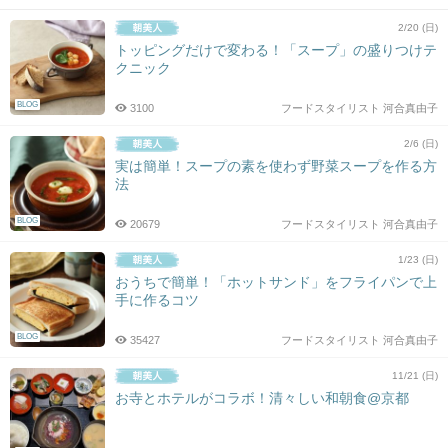
2/20 (日)
トッピングだけで変わる！「スープ」の盛りつけテ
クニック
BLOG
3100
フードスタイリスト 河合真由子
2/6 (日)
実は簡単！スープの素を使わず野菜スープを作る方
法
BLOG
20679
フードスタイリスト 河合真由子
1/23 (日)
おうちで簡単！「ホットサンド」をフライパンで上
手に作るコツ
BLOG
35427
フードスタイリスト 河合真由子
11/21 (日)
お寺とホテルがコラボ！清々しい和朝食@京都