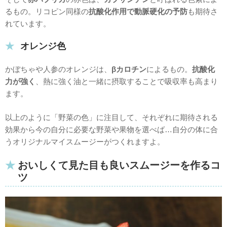
るもの。リコピン同様の
抗酸化作用で動脈硬化の予防
も期待さ
れています。
オレンジ色
かぼちゃや人参のオレンジは、
βカロチン
によるもの。
抗酸化
力が強く
、熱に強く油と一緒に摂取することで吸収率も高まり
ます。
以上のように「野菜の色」に注目して、それぞれに期待される
効果から今の自分に必要な野菜や果物を選べば…自分の体に合
うオリジナルマイスムージーがつくれますよ。
おいしくて見た目も良いスムージーを作るコ
ツ