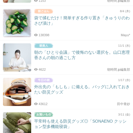
1153
朝時間.jp編集部
8/4 (木)
袋で揉むだけ！簡単すぎる作り置き「きゅうりのわ
さび漬け」
138398
Mayu*
11/1 (水)
朝の「ひとり会議」で後悔のない選択を。山口恵理
香さんの朝の過ごし方
4622
朝時間.jp編集部
1/17 (水)
外出先の「もしも」に備える。バッグに入れておき
たい防災グッズ
43612
田中青紗
3/11 (金)
平常時も使える防災グッズ◎「SONAENO クッシ
ョン型多機能寝袋」