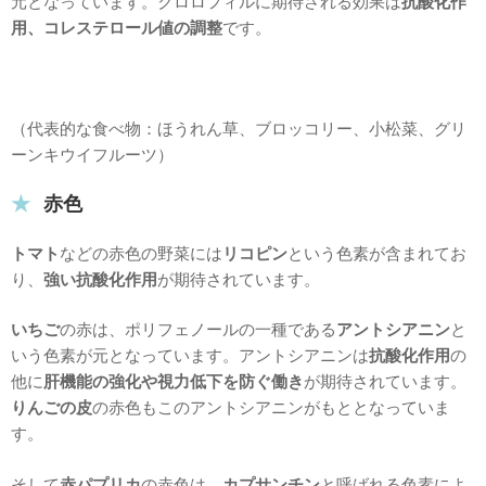
元となっています。クロロフィルに期待される効果は
抗酸化作
用、コレステロール値の調整
です。
（代表的な食べ物：ほうれん草、ブロッコリー、小松菜、グリ
ーンキウイフルーツ）
赤色
トマト
などの赤色の野菜には
リコピン
という色素が含まれてお
り、
強い抗酸化作用
が期待されています。
いちご
の赤は、ポリフェノールの一種である
アントシアニン
と
いう色素が元となっています。アントシアニンは
抗酸化作用
の
他に
肝機能の強化や視力低下を防ぐ働き
が期待されています。
りんごの皮
の赤色もこのアントシアニンがもととなっていま
す。
そして
赤パプリカ
の赤色は、
カプサンチン
と呼ばれる色素によ