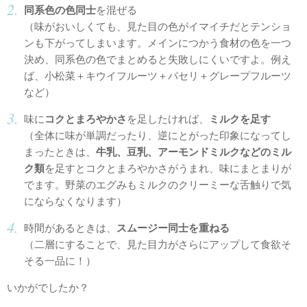
同系色の色同士
を混ぜる
（味がおいしくても、見た目の色がイマイチだとテンショ
ンも下がってしまいます。メインにつかう食材の色を一つ
決め、同系色の色でまとめると失敗しにくいですよ。例え
ば、小松菜＋キウイフルーツ＋パセリ＋グレープフルーツ
など）
味に
コクとまろやかさ
を足したければ、
ミルクを足す
（全体に味が単調だったり、逆にとがった印象になってし
まったときは、
牛乳、豆乳、アーモンドミルクなどのミル
ク類
を足すとコクとまろやかさがうまれ、味にまとまりが
でます。野菜のエグみもミルクのクリーミーな舌触りで気
にならなくなります）
時間があるときは、
スムージー同士を重ねる
（二層にすることで、見た目力がさらにアップして食欲そ
そる一品に！）
いかがでしたか？