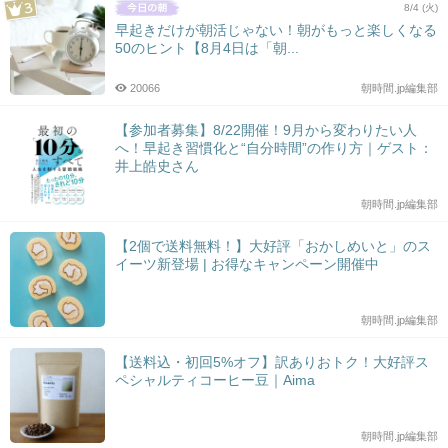
8/4 (火)
早起きだけが朝活じゃない！朝がもっと楽しくなる
50のヒント【8月4日は「朝...
20066
朝時間.jp編集部
【参加者募集】8/22開催！9月から変わりたい人
へ！早起き習慣化と“自分時間”の作り方｜ゲスト：
井上皓史さん
朝時間.jp編集部
【2個で送料無料！】大好評「おかしめいと」のス
イーツ新登場 | お得なキャンペーン開催中
朝時間.jp編集部
【送料込・初回5%オフ】訳ありおトク！大好評ス
ペシャルティコーヒー豆｜Aima
朝時間.jp編集部