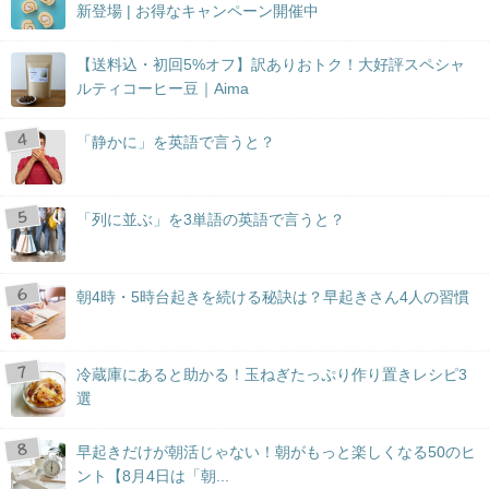
新登場 | お得なキャンペーン開催中
【送料込・初回5%オフ】訳ありおトク！大好評スペシャ
ルティコーヒー豆｜Aima
「静かに」を英語で言うと？
「列に並ぶ」を3単語の英語で言うと？
朝4時・5時台起きを続ける秘訣は？早起きさん4人の習慣
冷蔵庫にあると助かる！玉ねぎたっぷり作り置きレシピ3
選
早起きだけが朝活じゃない！朝がもっと楽しくなる50のヒ
ント【8月4日は「朝...