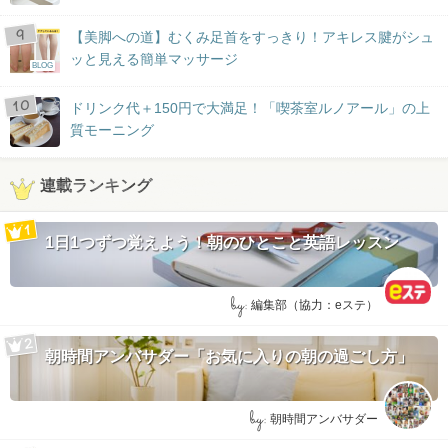
【美脚への道】むくみ足首をすっきり！アキレス腱がシュ
ッと見える簡単マッサージ
BLOG
ドリンク代＋150円で大満足！「喫茶室ルノアール」の上
質モーニング
連載ランキング
1日1つずつ覚えよう！朝のひとこと英語レッスン
by:
編集部（協力：eステ）
朝時間アンバサダー「お気に入りの朝の過ごし方」
by:
朝時間アンバサダー