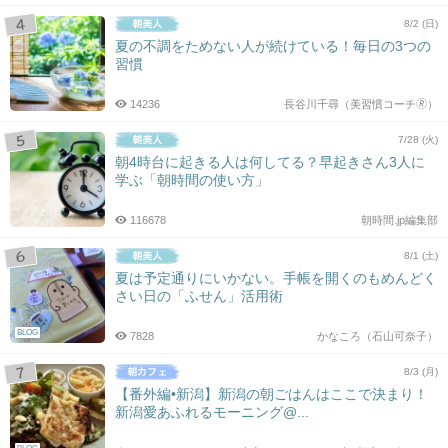
8/2 (日)
夏の不調をためない人が続けている！毎日の3つの
習慣
14236
長谷川千尋（美習慣コーチ🄬）
7/28 (火)
朝4時台に起きる人は何してる？早起きさん3人に
学ぶ「朝時間の使い方」
116678
朝時間.jp編集部
8/1 (土)
夏は予定通りにいかない。手帳を開くのもめんどく
さい日の「ふせん」活用術
BLOG
7828
かなころ（石山可奈子）
8/3 (月)
【番外編•新潟】新潟の朝ごはんはここで決まり！
新潟愛あふれるモーニング@...