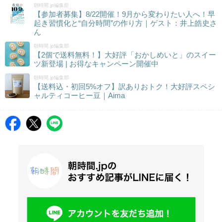
朝時間.jp編集部
【参加者募集】8/22開催！9月から変わりたい人へ！早
起き習慣化と“自分時間”の作り方｜ゲスト：井上皓史さ
ん
朝時間.jp編集部
【2個で送料無料！】大好評「おかしめいと」のスイー
ツ新登場 | お得なキャンペーン開催中
朝時間.jp編集部
【送料込・初回5%オフ】訳ありおトク！大好評スペシ
ャルティコーヒー豆｜Aima