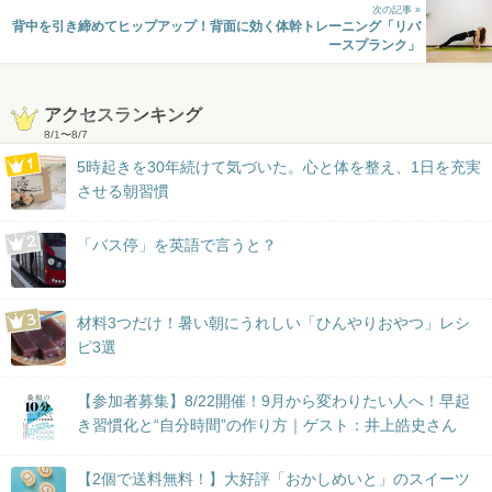
次の記事 »
背中を引き締めてヒップアップ！背面に効く体幹トレーニング「リバ
ースプランク」
アクセスランキング
8/1
〜
8/7
5時起きを30年続けて気づいた。心と体を整え、1日を充実
させる朝習慣
「バス停」を英語で言うと？
材料3つだけ！暑い朝にうれしい「ひんやりおやつ」レシ
ピ3選
【参加者募集】8/22開催！9月から変わりたい人へ！早起
き習慣化と“自分時間”の作り方｜ゲスト：井上皓史さん
【2個で送料無料！】大好評「おかしめいと」のスイーツ