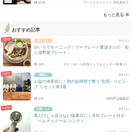
BLOG
6336
フードスタイリスト 河合真由子
もっと見る
おすすめ記事
NEW
8/8 (土)
せいろでモーニング！マーマレード醤油タレの「彩
り温野菜プレート」
340
サヤ（せいろ料理インフルエンサー/栄養士）
NEW
8/8 (土)
お盆の来客前に！朝の短時間で整う“玄関・リビン
グ”リセット術3選
202
朝時間.jp編集部
NEW
8/8 (土)
風だけじゃ足りない猛暑日に！冷却プレート付き
「ペルチェクール ハンディ...