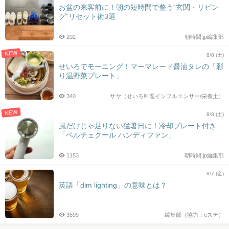
お盆の来客前に！朝の短時間で整う“玄関・リビン
グ”リセット術3選
202
朝時間.jp編集部
NEW
8/8 (土)
せいろでモーニング！マーマレード醤油タレの「彩
り温野菜プレート」
340
サヤ（せいろ料理インフルエンサー/栄養士）
NEW
8/8 (土)
風だけじゃ足りない猛暑日に！冷却プレート付き
「ペルチェクール ハンディファン」
1153
朝時間.jp編集部
8/7 (金)
英語「dim lighting」の意味とは？
3599
編集部（協力：eステ）