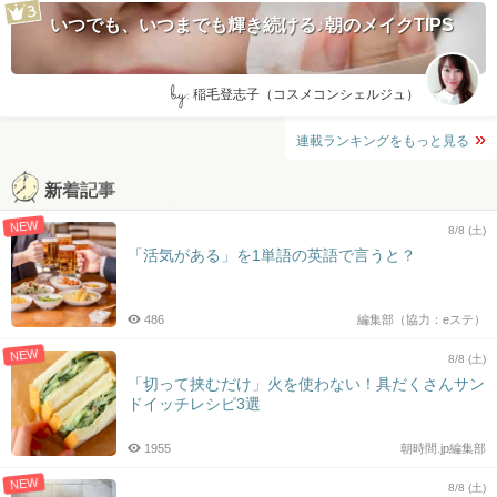
いつでも、いつまでも輝き続ける♪朝のメイクTIPS
by:
稲毛登志子（コスメコンシェルジュ）
連載ランキングをもっと見る
新着記事
NEW
8/8 (土)
「活気がある」を1単語の英語で言うと？
486
編集部（協力：eステ）
NEW
8/8 (土)
「切って挟むだけ」火を使わない！具だくさんサン
ドイッチレシピ3選
1955
朝時間.jp編集部
NEW
8/8 (土)