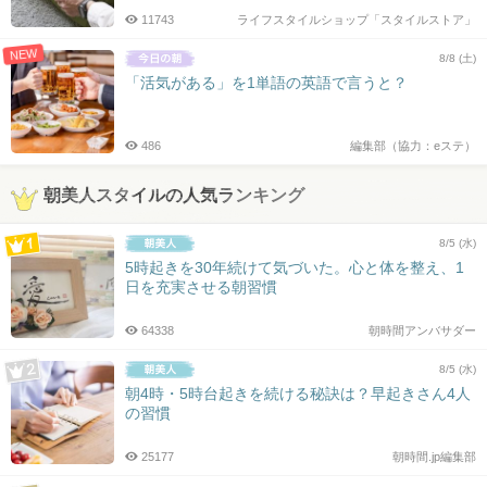
11743
ライフスタイルショップ「スタイルストア」
NEW
8/8 (土)
「活気がある」を1単語の英語で言うと？
486
編集部（協力：eステ）
朝美人スタイルの人気ランキング
8/5 (水)
5時起きを30年続けて気づいた。心と体を整え、1
日を充実させる朝習慣
64338
朝時間アンバサダー
8/5 (水)
朝4時・5時台起きを続ける秘訣は？早起きさん4人
の習慣
25177
朝時間.jp編集部