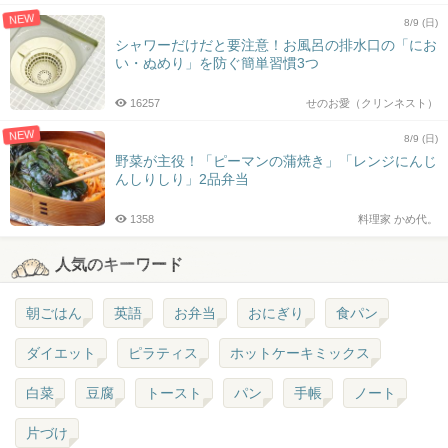
NEW
8/9 (日)
シャワーだけだと要注意！お風呂の排水口の「にお
い・ぬめり」を防ぐ簡単習慣3つ
16257
せのお愛（クリンネスト）
NEW
8/9 (日)
野菜が主役！「ピーマンの蒲焼き」「レンジにんじ
んしりしり」2品弁当
1358
料理家 かめ代。
人気のキーワード
朝ごはん
英語
お弁当
おにぎり
食パン
ダイエット
ピラティス
ホットケーキミックス
白菜
豆腐
トースト
パン
手帳
ノート
片づけ