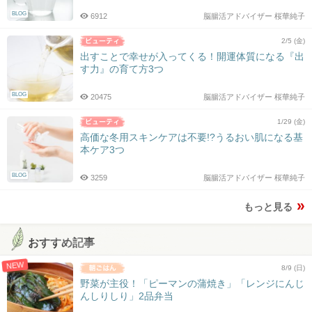
BLOG
6912
脳腸活アドバイザー 桜華純子
2/5 (金)
出すことで幸せが入ってくる！開運体質になる『出
す力』の育て方3つ
BLOG
20475
脳腸活アドバイザー 桜華純子
1/29 (金)
高価な冬用スキンケアは不要!?うるおい肌になる基
本ケア3つ
BLOG
3259
脳腸活アドバイザー 桜華純子
もっと見る
おすすめ記事
NEW
8/9 (日)
野菜が主役！「ピーマンの蒲焼き」「レンジにんじ
んしりしり」2品弁当