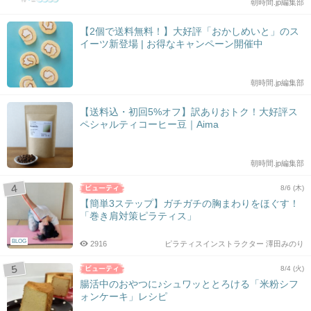
朝時間.jp編集部
【2個で送料無料！】大好評「おかしめいと」のス
イーツ新登場 | お得なキャンペーン開催中
朝時間.jp編集部
【送料込・初回5%オフ】訳ありおトク！大好評ス
ペシャルティコーヒー豆｜Aima
朝時間.jp編集部
8/6 (木)
【簡単3ステップ】ガチガチの胸まわりをほぐす！
「巻き肩対策ピラティス」
BLOG
2916
ピラティスインストラクター 澤田みのり
8/4 (火)
腸活中のおやつに♪シュワッととろける「米粉シフ
ォンケーキ」レシピ