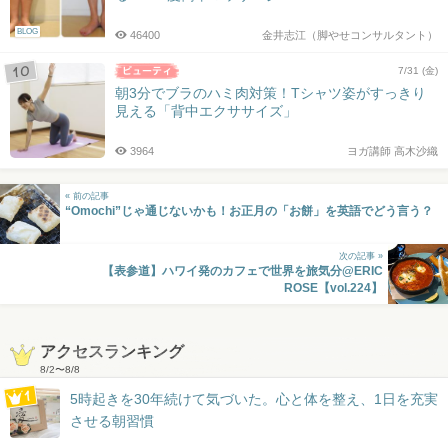
BLOG
46400
金井志江（脚やせコンサルタント）
7/31 (金)
朝3分でブラのハミ肉対策！Tシャツ姿がすっきり
見える「背中エクササイズ」
3964
ヨガ講師 高木沙織
« 前の記事
“Omochi”じゃ通じないかも！お正月の「お餅」を英語でどう言う？
次の記事 »
【表参道】ハワイ発のカフェで世界を旅気分@ERIC
ROSE【vol.224】
アクセスランキング
8/2
〜
8/8
5時起きを30年続けて気づいた。心と体を整え、1日を充実
させる朝習慣