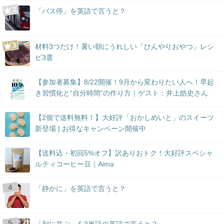
「バス停」を英語で言うと？
材料3つだけ！暑い朝にうれしい「ひんやりおやつ」レシ
ピ3選
【参加者募集】8/22開催！9月から変わりたい人へ！早起
き習慣化と“自分時間”の作り方｜ゲスト：井上皓史さん
【2個で送料無料！】大好評「おかしめいと」のスイーツ
新登場 | お得なキャンペーン開催中
【送料込・初回5%オフ】訳ありおトク！大好評スペシャ
ルティコーヒー豆｜Aima
「静かに」を英語で言うと？
「列に並ぶ」を3単語の英語で言うと？