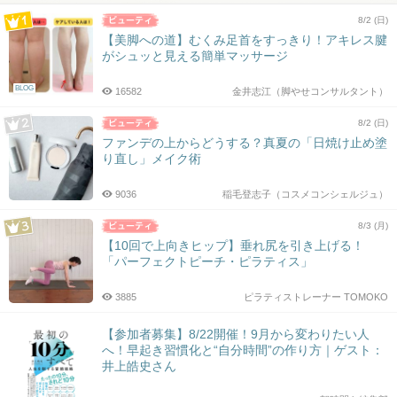
8/2 (日)
【美脚への道】むくみ足首をすっきり！アキレス腱
がシュッと見える簡単マッサージ
BLOG
16582
金井志江（脚やせコンサルタント）
8/2 (日)
ファンデの上からどうする？真夏の「日焼け止め塗
り直し」メイク術
9036
稲毛登志子（コスメコンシェルジュ）
8/3 (月)
【10回で上向きヒップ】垂れ尻を引き上げる！
「パーフェクトピーチ・ピラティス」
3885
ピラティストレーナー TOMOKO
【参加者募集】8/22開催！9月から変わりたい人
へ！早起き習慣化と“自分時間”の作り方｜ゲスト：
井上皓史さん