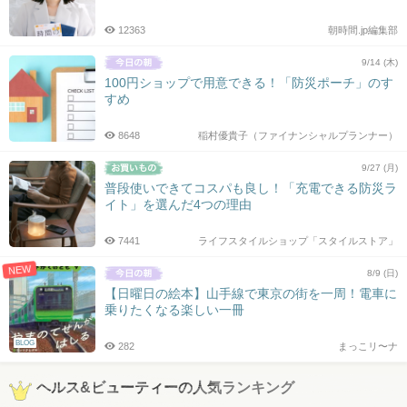
12363
朝時間.jp編集部
9/14 (木)
100円ショップで用意できる！「防災ポーチ」のす
すめ
8648
稲村優貴子（ファイナンシャルプランナー）
9/27 (月)
普段使いできてコスパも良し！「充電できる防災ラ
イト」を選んだ4つの理由
7441
ライフスタイルショップ「スタイルストア」
NEW
8/9 (日)
【日曜日の絵本】山手線で東京の街を一周！電車に
乗りたくなる楽しい一冊
BLOG
282
まっこリ〜ナ
ヘルス&ビューティーの人気ランキング