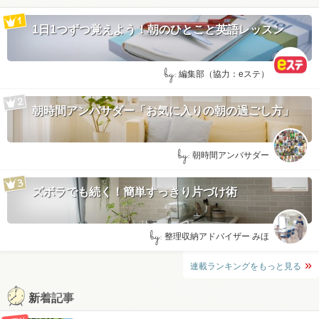
1日1つずつ覚えよう！朝のひとこと英語レッスン
by:
編集部（協力：eステ）
朝時間アンバサダー「お気に入りの朝の過ごし方」
by:
朝時間アンバサダー
ズボラでも続く！簡単すっきり片づけ術
by:
整理収納アドバイザー みほ
連載ランキングをもっと見る
新着記事