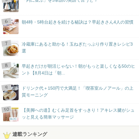
朝4時・5時台起きを続ける秘訣は？早起きさん4人の習慣
冷蔵庫にあると助かる！玉ねぎたっぷり作り置きレシピ3
選
早起きだけが朝活じゃない！朝がもっと楽しくなる50のヒ
ント【8月4日は「朝...
ドリンク代＋150円で大満足！「喫茶室ルノアール」の上
質モーニング
【美脚への道】むくみ足首をすっきり！アキレス腱がシュ
ッと見える簡単マッサージ
BLOG
連載ランキング