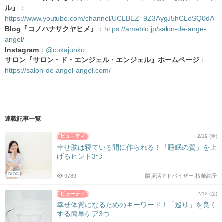
ル』
：
https://www.youtube.com/channel/UCLBEZ_9Z3AygJ5hCLoSQ0dA
Blog『コノハナサクヤヒメ』
：
https://ameblo.jp/salon-de-ange-
angel/
Instagram
：
@oukajunko
サロン『サロン・ド・エンジェル・エンジェル』ホームページ
：
https://salon-de-angel-angel.com/
連載記事一覧
2/19 (金)
幸せ脳は寝ている間に作られる！「睡眠の質」を上
げるヒント3つ
BLOG
9789
脳腸活アドバイザー 桜華純子
2/12 (金)
幸せ体質になるためのキーワード！「巡り」を良く
する簡単ケア3つ