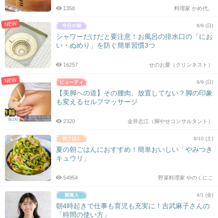
1358
料理家 かめ代。
NEW
8/9 (日)
シャワーだけだと要注意！お風呂の排水口の「にお
い・ぬめり」を防ぐ簡単習慣3つ
16257
せのお愛（クリンネスト）
NEW
8/9 (日)
【美脚への道】その腰肉、放置してない？脚の印象
も変えるセルフマッサージ
BLOG
2320
金井志江（脚やせコンサルタント）
8/10 (土)
夏の朝ごはんにおすすめ！簡単おいしい「やみつき
キュウリ」
54954
野菜料理家 やのくにこ
4/1 (金)
朝4時起きで仕事も育児も充実に！吉武麻子さんの
「時間の使い方」