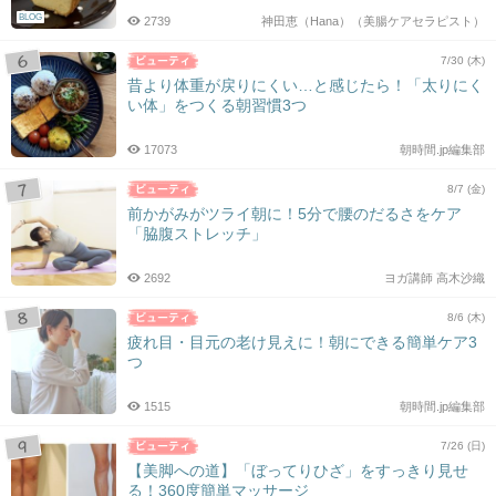
BLOG
2739
神田恵（Hana）（美腸ケアセラピスト）
7/30 (木)
昔より体重が戻りにくい…と感じたら！「太りにく
い体」をつくる朝習慣3つ
17073
朝時間.jp編集部
8/7 (金)
前かがみがツライ朝に！5分で腰のだるさをケア
「脇腹ストレッチ」
2692
ヨガ講師 高木沙織
8/6 (木)
疲れ目・目元の老け見えに！朝にできる簡単ケア3
つ
1515
朝時間.jp編集部
7/26 (日)
【美脚への道】「ぼってりひざ」をすっきり見せ
る！360度簡単マッサージ