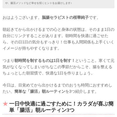
や、腸活メソッドなど幸せを招くヒントをお届けします♪
おはようございます。
脳腸セラピストの桜華純子
です。
朝起きてから出かけるまでの心と身体の状態は、そのまま1日の
自分にリンクすることがあります。朝時間を快適に過ごせた
ら、その日1日の気分もすっきり！仕事も人間関係も上手くいく
イメージが持ちやすくなります。
つまり
朝時間を制するものは1日を制す！
ということ。寒くて元
気がなくなってしまいがちなこの季節だからこそ、腸を整える
ちょっとした朝習慣で、快適な1日を作りましょう。
今日は、目覚めてから出かけるまでのおうち時間におすすめし
たい、
簡単な「腸活」朝ルーティン
を3つ紹介します。
一日中快適に過ごすために！カラダが喜ぶ簡
単「腸活」朝ルーティン3つ