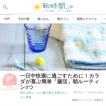
Skip
to
content
TOP
今日の朝
朝ごはん
朝カフェ
朝美人スタイル
一日中快適に過ごすために！カラ
ダが喜ぶ簡単「腸活」朝ルーティ
ン3つ
BLOG
幸せを招く！心と腸を整える朝のらく
15911
2020/12/18(金)
らく習慣
脳腸活アドバイザー 桜華純子