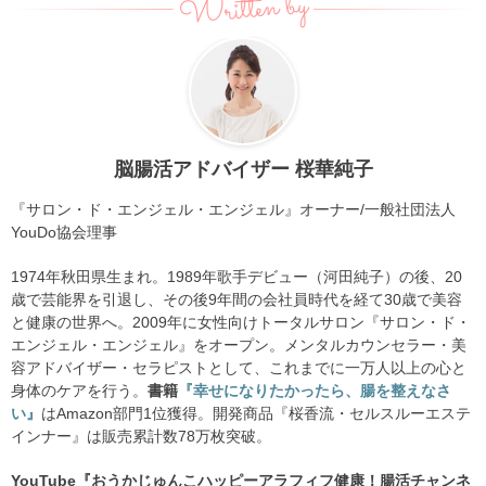
Written by
脳腸活アドバイザー 桜華純子
『サロン・ド・エンジェル・エンジェル』オーナー/一般社団法人
YouDo協会理事
1974年秋田県生まれ。1989年歌手デビュー（河田純子）の後、20
歳で芸能界を引退し、その後9年間の会社員時代を経て30歳で美容
と健康の世界へ。2009年に女性向けトータルサロン『サロン・ド・
エンジェル・エンジェル』をオープン。メンタルカウンセラー・美
容アドバイザー・セラピストとして、これまでに一万人以上の心と
身体のケアを行う。
書籍
『幸せになりたかったら、腸を整えなさ
い』
はAmazon部門1位獲得。開発商品『桜香流・セルスルーエステ
インナー』は販売累計数78万枚突破。
YouTube『おうかじゅんこハッピーアラフィフ健康！腸活チャンネ