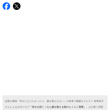
話題の書籍『幸せになりたかったら、腸を整えなさい』の筆者で脳腸セラピスト 桜華純子
さんによる公式ブログ
「幸せを招く！心と腸を整える朝のらくらく習慣」
。心が整う習慣