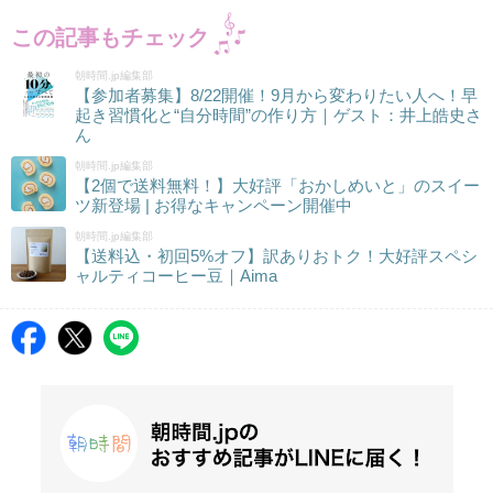
この記事もチェック
朝時間.jp編集部
【参加者募集】8/22開催！9月から変わりたい人へ！早
起き習慣化と“自分時間”の作り方｜ゲスト：井上皓史さ
ん
朝時間.jp編集部
【2個で送料無料！】大好評「おかしめいと」のスイー
ツ新登場 | お得なキャンペーン開催中
朝時間.jp編集部
【送料込・初回5%オフ】訳ありおトク！大好評スペシ
ャルティコーヒー豆｜Aima