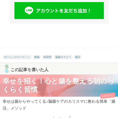
モーニングルーティン
整腸
朝習慣
脳腸セラピー
腸活
この記事を書いた人
幸せを招く！心と腸を整える朝のら
くらく習慣
公式ブログ
幸せは腸からやってくる♪脳腸ケアのカリスマに教わる簡単「腸
活」メソッド