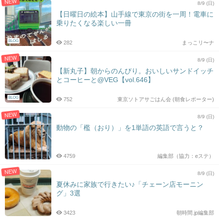
NEW
8/9 (日)
【日曜日の絵本】山手線で東京の街を一周！電車に
乗りたくなる楽しい一冊
BLOG
282
まっこリ〜ナ
NEW
8/9 (日)
【新丸子】朝からのんびり。おいしいサンドイッチ
とコーヒーと@VEG【vol.646】
BLOG
752
東京ソトアサごはん会 (朝食レポーター)
NEW
8/9 (日)
動物の「檻（おり）」を1単語の英語で言うと？
4759
編集部（協力：eステ）
NEW
8/9 (日)
夏休みに家族で行きたい♪「チェーン店モーニン
グ」3選
3423
朝時間.jp編集部