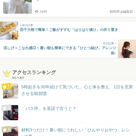
1448
朝時間.jp編集部
« 前の記事
切干大根で簡単！ご飯がすすむ「はりはり漬け」の作り置き
次の記事 »
涼しげ＋こなれ感◎！暑い朝も簡単にできる「ひとつ結び」アレンジ
術♪
アクセスランキング
8/1
〜
8/7
5時起きを30年続けて気づいた。心と体を整え、1日を充実
させる朝習慣
「バス停」を英語で言うと？
材料3つだけ！暑い朝にうれしい「ひんやりおやつ」レシ