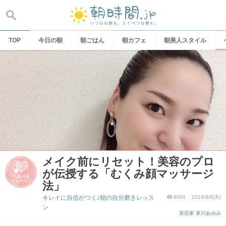
Skip
to
content
TOP
今日の朝
朝ごはん
朝カフェ
朝美人スタイル
メイク前にリセット！美容のプロ
が伝授する「むくみ顔マッサージ
法」
キレイに自信がつく♪朝の自分磨きレッス
8093
2019/8/8(木)
ン
美容家 寒川あゆみ