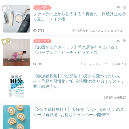
8/2 (日)
ファンデの上からどうする？真夏の「日焼け止め塗
り直し」メイク術
8781
稲毛登志子（コスメコンシェルジュ）
8/3 (月)
【10回で上向きヒップ】垂れ尻を引き上げる！
「パーフェクトピーチ・ピラティス」
3816
ピラティストレーナー TOMOKO
【参加者募集】8/22開催！9月から変わりたい人
へ！早起き習慣化と“自分時間”の作り方｜ゲスト：
井上皓史さん
朝時間.jp編集部
【2個で送料無料！】大好評「おかしめいと」のス
イーツ新登場 | お得なキャンペーン開催中