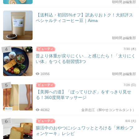
朝時間.jp編集部
【送料込・初回5%オフ】訳ありおトク！大好評ス
ペシャルティコーヒー豆｜Aima
朝時間.jp編集部
7/30 (木)
昔より体重が戻りにくい…と感じたら！「太りにく
い体」をつくる朝習慣3つ
16956
朝時間.jp編集部
7/26 (日)
【美脚への道】「ぼってりひざ」をすっきり見せ
る！360度簡単マッサージ
BLOG
46362
金井志江（脚やせコンサルタント）
8/4 (火)
腸活中のおやつに♪シュワッととろける「米粉シフ
ォンケーキ」レシピ