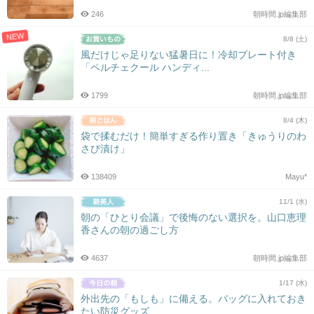
246
朝時間.jp編集部
NEW
8/8 (土)
風だけじゃ足りない猛暑日に！冷却プレート付き
「ペルチェクール ハンディ...
1799
朝時間.jp編集部
8/4 (木)
袋で揉むだけ！簡単すぎる作り置き「きゅうりのわ
さび漬け」
138409
Mayu*
11/1 (水)
朝の「ひとり会議」で後悔のない選択を。山口恵理
香さんの朝の過ごし方
4637
朝時間.jp編集部
1/17 (水)
外出先の「もしも」に備える。バッグに入れておき
たい防災グッズ