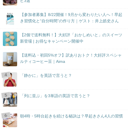
ピ3選
【参加者募集】8/22開催！9月から変わりたい人へ！早起
き習慣化と“自分時間”の作り方｜ゲスト：井上皓史さん
【2個で送料無料！】大好評「おかしめいと」のスイーツ
新登場 | お得なキャンペーン開催中
【送料込・初回5%オフ】訳ありおトク！大好評スペシャ
ルティコーヒー豆｜Aima
「静かに」を英語で言うと？
「列に並ぶ」を3単語の英語で言うと？
朝4時・5時台起きを続ける秘訣は？早起きさん4人の習慣