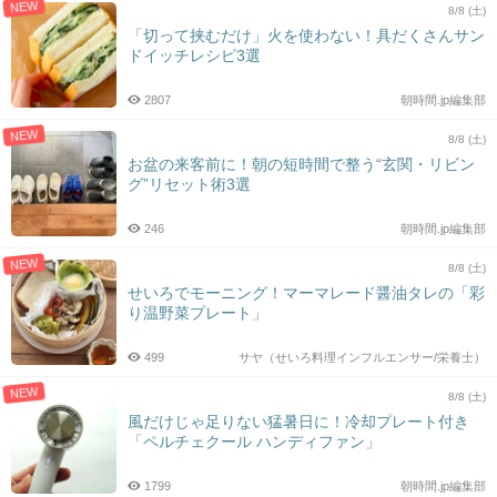
NEW
8/8 (土)
「切って挟むだけ」火を使わない！具だくさんサン
ドイッチレシピ3選
2807
朝時間.jp編集部
NEW
8/8 (土)
お盆の来客前に！朝の短時間で整う“玄関・リビン
グ”リセット術3選
246
朝時間.jp編集部
NEW
8/8 (土)
せいろでモーニング！マーマレード醤油タレの「彩
り温野菜プレート」
499
サヤ（せいろ料理インフルエンサー/栄養士）
NEW
8/8 (土)
風だけじゃ足りない猛暑日に！冷却プレート付き
「ペルチェクール ハンディファン」
1799
朝時間.jp編集部