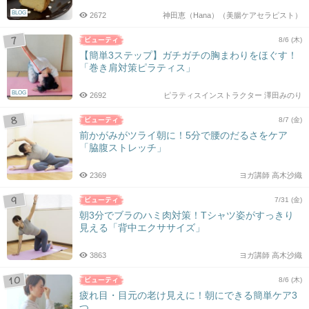
BLOG
2672
神田恵（Hana）（美腸ケアセラピスト）
8/6 (木)
【簡単3ステップ】ガチガチの胸まわりをほぐす！
「巻き肩対策ピラティス」
BLOG
2692
ピラティスインストラクター 澤田みのり
8/7 (金)
前かがみがツライ朝に！5分で腰のだるさをケア
「脇腹ストレッチ」
2369
ヨガ講師 高木沙織
7/31 (金)
朝3分でブラのハミ肉対策！Tシャツ姿がすっきり
見える「背中エクササイズ」
3863
ヨガ講師 高木沙織
8/6 (木)
疲れ目・目元の老け見えに！朝にできる簡単ケア3
つ