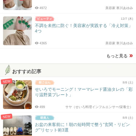
4972
美容家 寒川あゆみ
12/7 (木)
不調を未然に防ぐ！美容家が実践する「冷え対策」
4つ
4365
美容家 寒川あゆみ
もっと見る
おすすめ記事
NEW
8/8 (土)
せいろでモーニング！マーマレード醤油タレの「彩
り温野菜プレート」
499
サヤ（せいろ料理インフルエンサー/栄養士）
NEW
8/8 (土)
お盆の来客前に！朝の短時間で整う“玄関・リビン
グ”リセット術3選