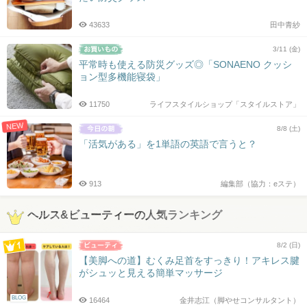
43633
田中青紗
3/11 (金)
平常時も使える防災グッズ◎「SONAENO クッシ
ョン型多機能寝袋」
11750
ライフスタイルショップ「スタイルストア」
NEW
8/8 (土)
「活気がある」を1単語の英語で言うと？
913
編集部（協力：eステ）
ヘルス&ビューティーの人気ランキング
8/2 (日)
【美脚への道】むくみ足首をすっきり！アキレス腱
がシュッと見える簡単マッサージ
BLOG
16464
金井志江（脚やせコンサルタント）