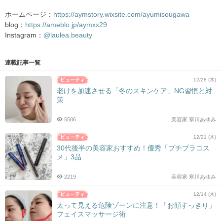
ホームページ：
https://aymstory.wixsite.com/ayumisougawa
blog：
https://ameblo.jp/aymxx29
Instagram：
@laulea.beauty
連載記事一覧
12/28 (木)
老けを加速させる「冬のスキンケア」NG習慣と対
策
5586
美容家 寒川あゆみ
12/21 (木)
30代後半の美容家おすすめ！優秀「プチプラコス
メ」3品
2219
美容家 寒川あゆみ
12/14 (木)
太って見える危険ゾーンに注意！「お顔すっきり」
フェイスマッサージ術