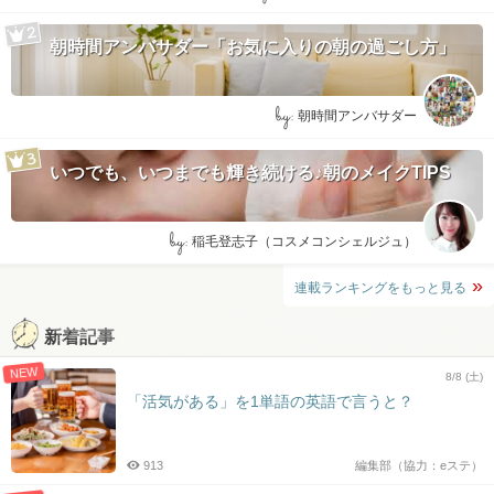
朝時間アンバサダー「お気に入りの朝の過ごし方」
by:
朝時間アンバサダー
いつでも、いつまでも輝き続ける♪朝のメイクTIPS
by:
稲毛登志子（コスメコンシェルジュ）
連載ランキングをもっと見る
新着記事
NEW
8/8 (土)
「活気がある」を1単語の英語で言うと？
913
編集部（協力：eステ）