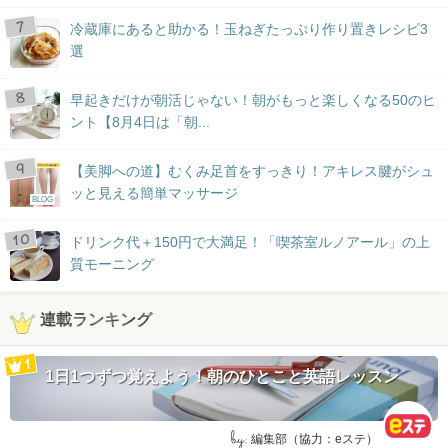
冷蔵庫にあると助かる！玉ねぎたっぷり作り置きレシピ3
選
早起きだけが朝活じゃない！朝がもっと楽しくなる50のヒ
ント【8月4日は「朝...
【美脚への道】むくみ足首をすっきり！アキレス腱がシュ
ッと見える簡単マッサージ
BLOG
ドリンク代＋150円で大満足！「喫茶室ルノアール」の上
質モーニング
連載ランキング
1日1つずつ覚えよう！朝のひとこと英語レッスン
by:
編集部（協力：eステ）