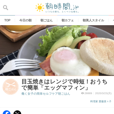
Skip
to
content
TOP
今日の朝
朝ごはん
朝カフェ
朝美人スタイル
目玉焼きはレンジで時短！おうち
で簡単「エッグマフィン」
働く女子の簡単セルフケア朝ごはん
28889
2020/3/23(月)
料理家 齋藤菜々子