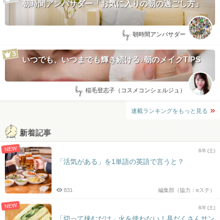
朝時間アンバサダー「お気に入りの朝の過ごし方」
by:
朝時間アンバサダー
いつでも、いつまでも輝き続ける♪朝のメイクTIPS
by:
稲毛登志子（コスメコンシェルジュ）
連載ランキングをもっと見る
新着記事
NEW
8/8 (土)
「活気がある」を1単語の英語で言うと？
831
編集部（協力：eステ）
NEW
8/8 (土)
「切って挟むだけ」火を使わない！具だくさんサン