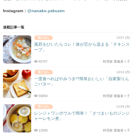
Instagram：
@nanako.yakuzen
連載記事一覧
12/27 (月)
風邪をひいたらコレ！体が芯から温まる「チキンス
ープ」
65757
料理家 齋藤菜々子
12/13 (月)
一度食べればやみつき!?簡単おいしい「自家製りん
ごバター」
55859
料理家 齋藤菜々子
11/29 (月)
レンジ＋ワンボウルで簡単！「さつまいものジンジ
ャーレモン煮」
12939
料理家 齋藤菜々子