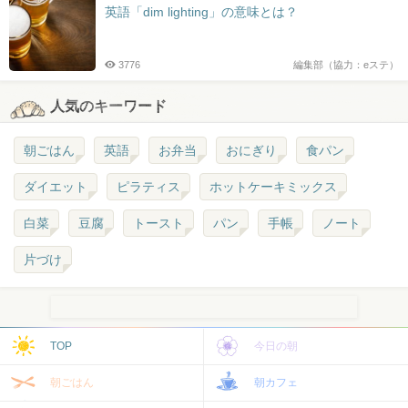
英語「dim lighting」の意味とは？
3776
編集部（協力：eステ）
人気のキーワード
朝ごはん
英語
お弁当
おにぎり
食パン
ダイエット
ピラティス
ホットケーキミックス
白菜
豆腐
トースト
パン
手帳
ノート
片づけ
TOP
今日の朝
朝ごはん
朝カフェ