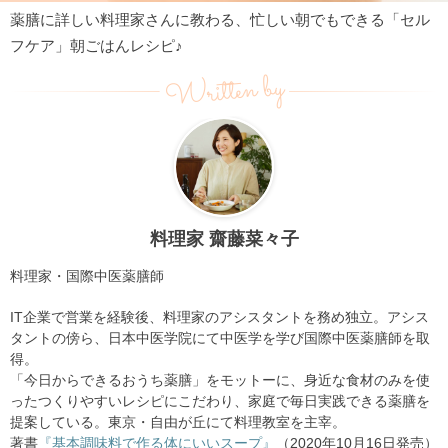
薬膳に詳しい料理家さんに教わる、忙しい朝でもできる「セル
フケア」朝ごはんレシピ♪
Written by
料理家 齋藤菜々子
料理家・国際中医薬膳師
IT企業で営業を経験後、料理家のアシスタントを務め独立。アシス
タントの傍ら、日本中医学院にて中医学を学び国際中医薬膳師を取
得。
「今日からできるおうち薬膳」をモットーに、身近な食材のみを使
ったつくりやすいレシピにこだわり、家庭で毎日実践できる薬膳を
提案している。東京・自由が丘にて料理教室を主宰。
著書
『基本調味料で作る体にいいスープ』
（2020年10月16日発売）