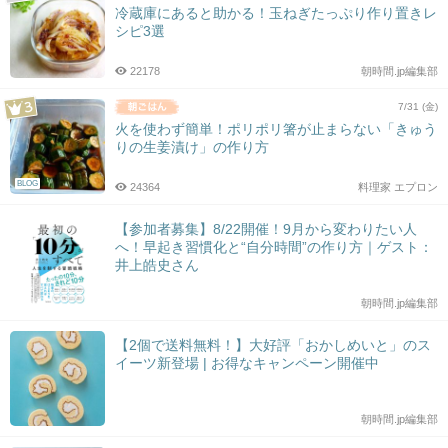
冷蔵庫にあると助かる！玉ねぎたっぷり作り置きレ
シピ3選
22178
朝時間.jp編集部
7/31 (金)
火を使わず簡単！ポリポリ箸が止まらない「きゅう
りの生姜漬け」の作り方
BLOG
24364
料理家 エプロン
【参加者募集】8/22開催！9月から変わりたい人
へ！早起き習慣化と“自分時間”の作り方｜ゲスト：
井上皓史さん
朝時間.jp編集部
【2個で送料無料！】大好評「おかしめいと」のス
イーツ新登場 | お得なキャンペーン開催中
朝時間.jp編集部