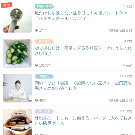
NEW
8/8 (土)
風だけじゃ足りない猛暑日に！冷却プレート付き
「ペルチェクール ハンディ...
1744
朝時間.jp編集部
8/4 (木)
袋で揉むだけ！簡単すぎる作り置き「きゅうりのわ
さび漬け」
138407
Mayu*
11/1 (水)
朝の「ひとり会議」で後悔のない選択を。山口恵理
香さんの朝の過ごし方
4634
朝時間.jp編集部
1/17 (水)
外出先の「もしも」に備える。バッグに入れておき
たい防災グッズ