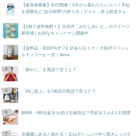
【参加者募集】8/22開催！9月から変わりたい人へ！早起
き習慣化と“自分時間”の作り方｜ゲスト：井上皓史さん
【2個で送料無料！】大好評「おかしめいと」のスイーツ
新登場 | お得なキャンペーン開催中
【送料込・初回5%オフ】訳ありおトク！大好評スペシャ
ルティコーヒー豆｜Aima
「静かに」を英語で言うと？
「列に並ぶ」を3単語の英語で言うと？
朝4時・5時台起きを続ける秘訣は？早起きさん4人の習慣
冷蔵庫にあると助かる！玉ねぎたっぷり作り置きレシピ3