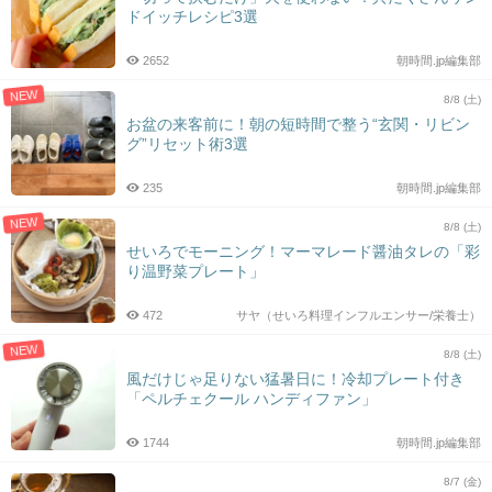
ドイッチレシピ3選
2652
朝時間.jp編集部
NEW
8/8 (土)
お盆の来客前に！朝の短時間で整う“玄関・リビン
グ”リセット術3選
235
朝時間.jp編集部
NEW
8/8 (土)
せいろでモーニング！マーマレード醤油タレの「彩
り温野菜プレート」
472
サヤ（せいろ料理インフルエンサー/栄養士）
NEW
8/8 (土)
風だけじゃ足りない猛暑日に！冷却プレート付き
「ペルチェクール ハンディファン」
1744
朝時間.jp編集部
8/7 (金)