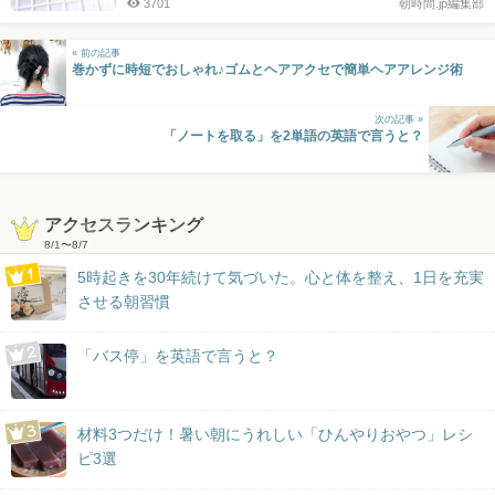
3701
朝時間.jp編集部
« 前の記事
巻かずに時短でおしゃれ♪ゴムとヘアアクセで簡単ヘアアレンジ術
次の記事 »
「ノートを取る」を2単語の英語で言うと？
アクセスランキング
8/1
〜
8/7
5時起きを30年続けて気づいた。心と体を整え、1日を充実
させる朝習慣
「バス停」を英語で言うと？
材料3つだけ！暑い朝にうれしい「ひんやりおやつ」レシ
ピ3選