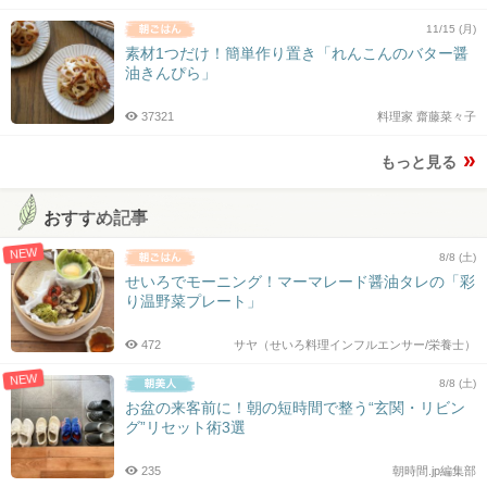
11/15 (月)
素材1つだけ！簡単作り置き「れんこんのバター醤
油きんぴら」
37321
料理家 齋藤菜々子
もっと見る
おすすめ記事
NEW
8/8 (土)
せいろでモーニング！マーマレード醤油タレの「彩
り温野菜プレート」
472
サヤ（せいろ料理インフルエンサー/栄養士）
NEW
8/8 (土)
お盆の来客前に！朝の短時間で整う“玄関・リビン
グ”リセット術3選
235
朝時間.jp編集部