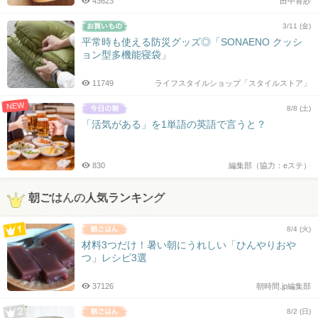
43623
田中青紗
3/11 (金)
平常時も使える防災グッズ◎「SONAENO クッシ
ョン型多機能寝袋」
11749
ライフスタイルショップ「スタイルストア」
NEW
8/8 (土)
「活気がある」を1単語の英語で言うと？
830
編集部（協力：eステ）
朝ごはんの人気ランキング
8/4 (火)
材料3つだけ！暑い朝にうれしい「ひんやりおや
つ」レシピ3選
37126
朝時間.jp編集部
8/2 (日)