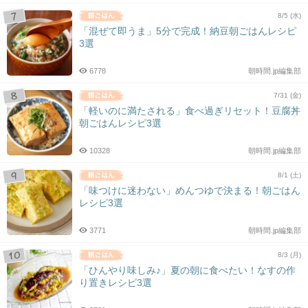
8/5 (水)
「混ぜて即うま」5分で完成！納豆朝ごはんレシピ
3選
6778
朝時間.jp編集部
7/31 (金)
「軽いのに満たされる」食べ過ぎリセット！豆腐丼
朝ごはんレシピ3選
10328
朝時間.jp編集部
8/1 (土)
「味つけに迷わない」めんつゆで決まる！朝ごはん
レシピ3選
3771
朝時間.jp編集部
8/3 (月)
「ひんやり味しみ♪」夏の朝に食べたい！なすの作
り置きレシピ3選