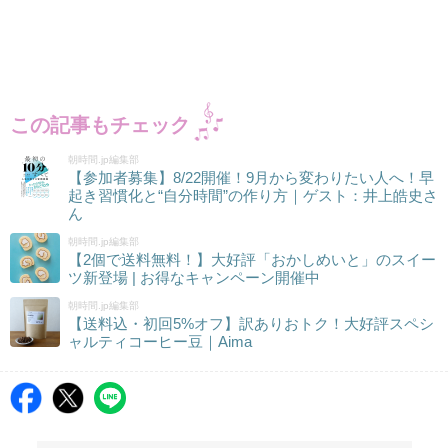
この記事もチェック
朝時間.jp編集部
【参加者募集】8/22開催！9月から変わりたい人へ！早
起き習慣化と“自分時間”の作り方｜ゲスト：井上皓史さ
ん
朝時間.jp編集部
【2個で送料無料！】大好評「おかしめいと」のスイー
ツ新登場 | お得なキャンペーン開催中
朝時間.jp編集部
【送料込・初回5%オフ】訳ありおトク！大好評スペシ
ャルティコーヒー豆｜Aima