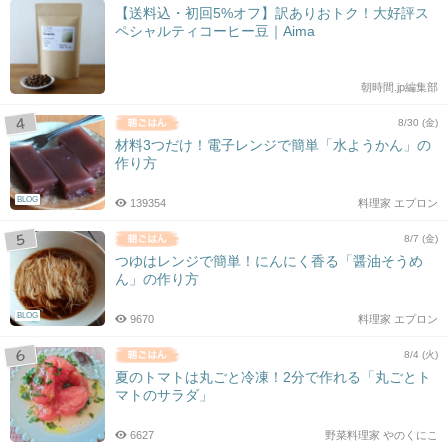
【送料込・初回5%オフ】訳ありおトク！大好評ス
ペシャルティコーヒー豆｜Aima
朝時間.jp編集部
8/30 (金)
材料3つだけ！電子レンジで簡単「水ようかん」の
作り方
BLOG
139354
料理家 エプロン
8/7 (金)
つゆはレンジで簡単！にんにく香る「醤油そうめ
ん」の作り方
BLOG
9670
料理家 エプロン
8/4 (火)
夏のトマトは丸ごと冷凍！2分で作れる「丸ごとト
マトのサラダ」
6627
野菜料理家 やのくにこ