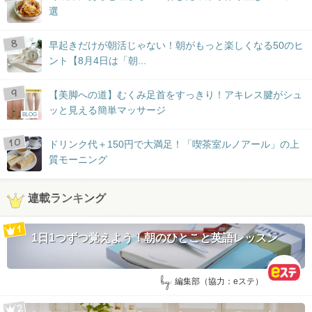
選
早起きだけが朝活じゃない！朝がもっと楽しくなる50のヒ
ント【8月4日は「朝...
【美脚への道】むくみ足首をすっきり！アキレス腱がシュ
ッと見える簡単マッサージ
BLOG
ドリンク代＋150円で大満足！「喫茶室ルノアール」の上
質モーニング
連載ランキング
1日1つずつ覚えよう！朝のひとこと英語レッスン
by:
編集部（協力：eステ）