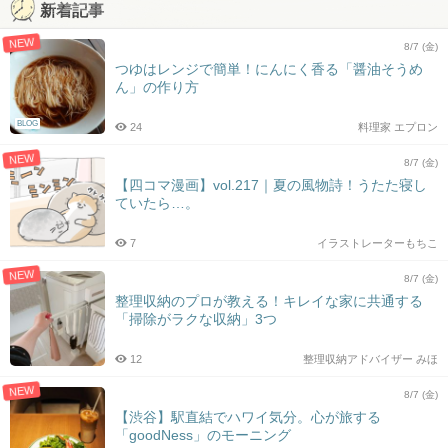
新着記事
NEW
8/7 (金)
つゆはレンジで簡単！にんにく香る「醤油そうめ
ん」の作り方
BLOG
24
料理家 エプロン
NEW
8/7 (金)
【四コマ漫画】vol.217｜夏の風物詩！うたた寝し
ていたら…。
7
イラストレーターもちこ
NEW
8/7 (金)
整理収納のプロが教える！キレイな家に共通する
「掃除がラクな収納」3つ
12
整理収納アドバイザー みほ
NEW
8/7 (金)
【渋谷】駅直結でハワイ気分。心が旅する
「goodNess」のモーニング