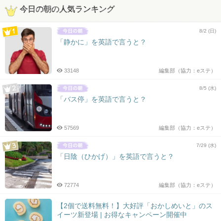
今日の朝の人気ランキング
8/2 (日)
「静かに」を英語で言うと？
33148
編集部（協力：eステ）
8/5 (水)
「バス停」を英語で言うと？
57569
編集部（協力：eステ）
7/29 (水)
「日陰（ひかげ）」を英語で言うと？
72774
編集部（協力：eステ）
【2個で送料無料！】大好評「おかしめいと」のス
イーツ新登場 | お得なキャンペーン開催中