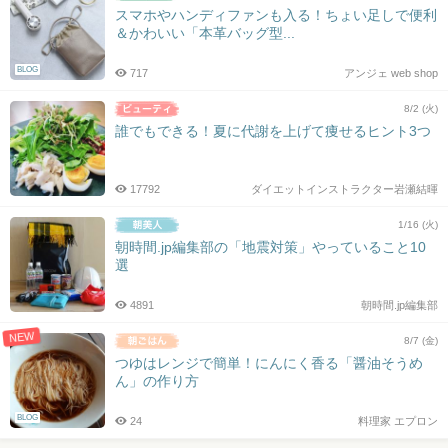
スマホやハンディファンも入る！ちょい足しで便利
＆かわいい「本革バッグ型...
BLOG
717
アンジェ web shop
8/2 (火)
誰でもできる！夏に代謝を上げて痩せるヒント3つ
17792
ダイエットインストラクター岩瀬結暉
1/16 (火)
朝時間.jp編集部の「地震対策」やっていること10
選
4891
朝時間.jp編集部
NEW
8/7 (金)
つゆはレンジで簡単！にんにく香る「醤油そうめ
ん」の作り方
BLOG
24
料理家 エプロン