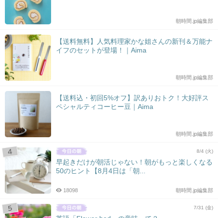
朝時間.jp編集部
【送料無料】人気料理家かな姐さんの新刊＆万能ナ
イフのセットが登場！｜Aima
朝時間.jp編集部
【送料込・初回5%オフ】訳ありおトク！大好評ス
ペシャルティコーヒー豆｜Aima
朝時間.jp編集部
8/4 (火)
早起きだけが朝活じゃない！朝がもっと楽しくなる
50のヒント【8月4日は「朝...
18098
朝時間.jp編集部
7/31 (金)