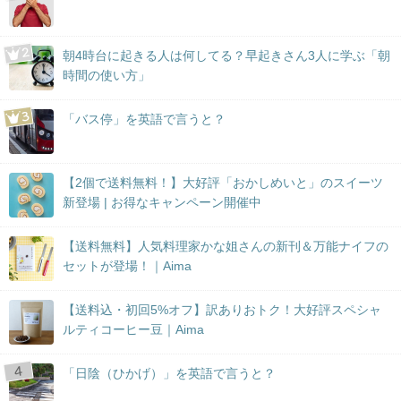
朝4時台に起きる人は何してる？早起きさん3人に学ぶ「朝
時間の使い方」
「バス停」を英語で言うと？
【2個で送料無料！】大好評「おかしめいと」のスイーツ
新登場 | お得なキャンペーン開催中
【送料無料】人気料理家かな姐さんの新刊＆万能ナイフの
セットが登場！｜Aima
【送料込・初回5%オフ】訳ありおトク！大好評スペシャ
ルティコーヒー豆｜Aima
「日陰（ひかげ）」を英語で言うと？