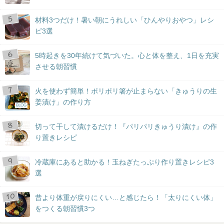
材料3つだけ！暑い朝にうれしい「ひんやりおやつ」レシ
ピ3選
5時起きを30年続けて気づいた。心と体を整え、1日を充実
させる朝習慣
火を使わず簡単！ポリポリ箸が止まらない「きゅうりの生
姜漬け」の作り方
BLOG
切って干して漬けるだけ！『パリパリきゅうり漬け』の作
り置きレシピ
冷蔵庫にあると助かる！玉ねぎたっぷり作り置きレシピ3
選
昔より体重が戻りにくい…と感じたら！「太りにくい体」
をつくる朝習慣3つ