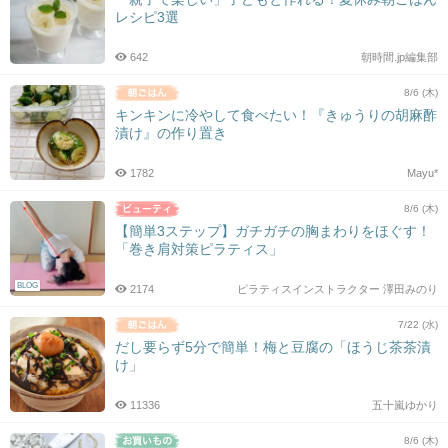
レシピ3選
642
朝時間.jp編集部
8/6 (木)
キンキンに冷やして食べたい！『きゅうりの胡麻酢
漬け』の作り置き
1782
Mayu*
8/6 (木)
【簡単3ステップ】ガチガチの胸まわりをほぐす！
「巻き肩対策ピラティス」
BLOG
2174
ピラティスインストラクター 澤田みのり
7/22 (水)
だし要らず5分で簡単！梅と豆腐の「ほうじ茶茶漬
け」
11336
五十嵐ゆかり
8/6 (木)