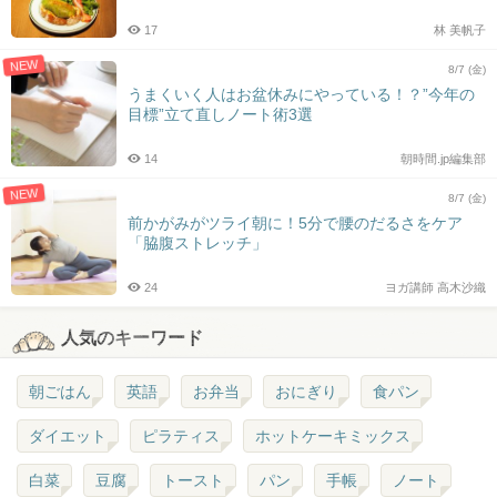
17
林 美帆子
NEW
8/7 (金)
うまくいく人はお盆休みにやっている！？”今年の
目標”立て直しノート術3選
14
朝時間.jp編集部
NEW
8/7 (金)
前かがみがツライ朝に！5分で腰のだるさをケア
「脇腹ストレッチ」
24
ヨガ講師 高木沙織
人気のキーワード
朝ごはん
英語
お弁当
おにぎり
食パン
ダイエット
ピラティス
ホットケーキミックス
白菜
豆腐
トースト
パン
手帳
ノート