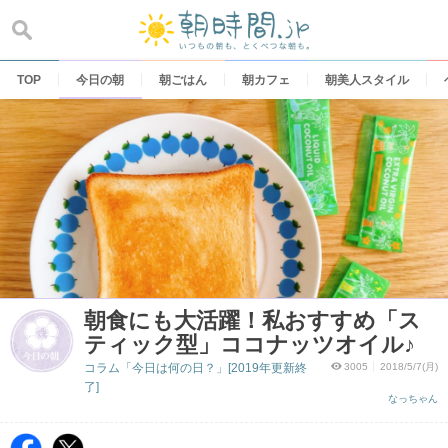
Skip
to
content
TOP
今日の朝
朝ごはん
朝カフェ
朝美人スタイル
朝食にも大活躍！私おすすめ「ス
ティック型」ココナッツオイル♪
コラム「今日は何の日？」[2019年更新終
3005
2018/5/7(月)
了]
なっちゃん