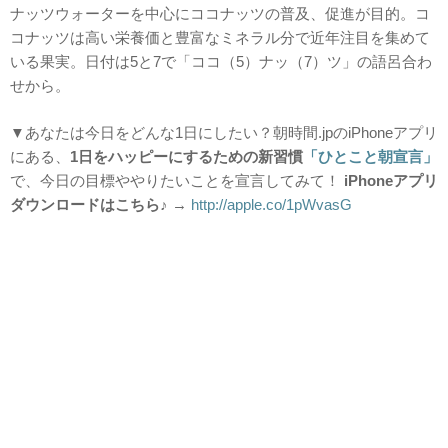
ナッツウォーターを中心にココナッツの普及、促進が目的。コ
コナッツは高い栄養価と豊富なミネラル分で近年注目を集めて
いる果実。日付は5と7で「ココ（5）ナッ（7）ツ」の語呂合わ
せから。
▼あなたは今日をどんな1日にしたい？朝時間.jpのiPhoneアプリ
にある、
1日をハッピーにするための新習慣
「ひとこと朝宣言」
で、今日の目標ややりたいことを宣言してみて！
i
Phoneアプリ
ダウンロードはこちら♪
→
http://apple.co/1pWvasG