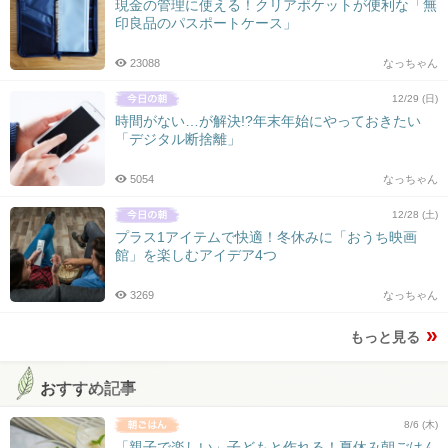
現金の管理に使える！クリアポケットが便利な「無
印良品のパスポートケース」
23088
なっちゃん
12/29 (日)
時間がない…が解決!?年末年始にやっておきたい
「デジタル断捨離」
5054
なっちゃん
12/28 (土)
プラス1アイテムで快適！冬休みに「おうち映画
館」を楽しむアイデア4つ
3269
なっちゃん
もっと見る
おすすめ記事
8/6 (木)
「親子で楽しい」子どもと作れる！夏休み朝ごはん