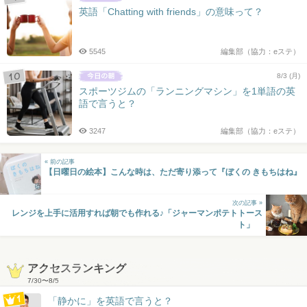
英語「Chatting with friends」の意味って？
5545
編集部（協力：eステ）
8/3 (月)
スポーツジムの「ランニングマシン」を1単語の英
語で言うと？
3247
編集部（協力：eステ）
« 前の記事
【日曜日の絵本】こんな時は、ただ寄り添って『ぼくの きもちはね』
次の記事 »
レンジを上手に活用すれば朝でも作れる♪「ジャーマンポテトトース
ト」
アクセスランキング
7/30
〜
8/5
「静かに」を英語で言うと？