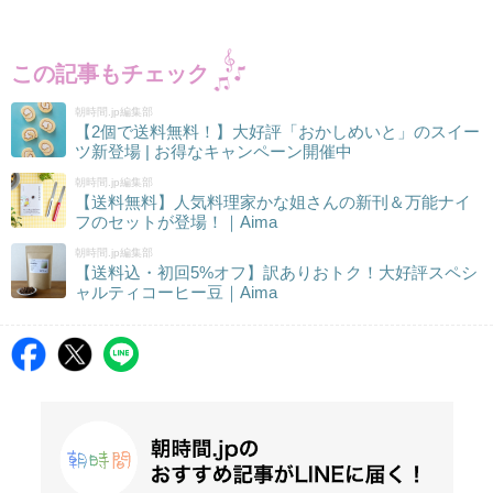
この記事もチェック
朝時間.jp編集部
【2個で送料無料！】大好評「おかしめいと」のスイー
ツ新登場 | お得なキャンペーン開催中
朝時間.jp編集部
【送料無料】人気料理家かな姐さんの新刊＆万能ナイ
フのセットが登場！｜Aima
朝時間.jp編集部
【送料込・初回5%オフ】訳ありおトク！大好評スペシ
ャルティコーヒー豆｜Aima