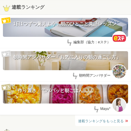
連載ランキング
1日1つずつ覚えよう！朝のひとこと英語レッスン
by:
編集部（協力：eステ）
朝時間アンバサダー「お気に入りの朝の過ごし方」
by:
朝時間アンバサダー
「作り置き」でパパッと朝ごはん
by:
Mayu*
連載ランキングをもっと見る