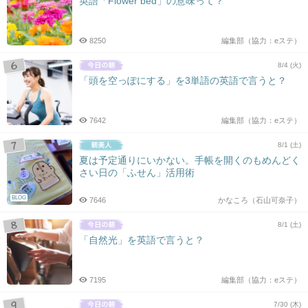
英語「Flower bed」の意味って？
8250
編集部（協力：eステ）
8/4 (火)
「頭を空っぽにする」を3単語の英語で言うと？
7642
編集部（協力：eステ）
8/1 (土)
夏は予定通りにいかない。手帳を開くのもめんどく
さい日の「ふせん」活用術
BLOG
7646
かなころ（石山可奈子）
8/1 (土)
「自然光」を英語で言うと？
7195
編集部（協力：eステ）
7/30 (木)