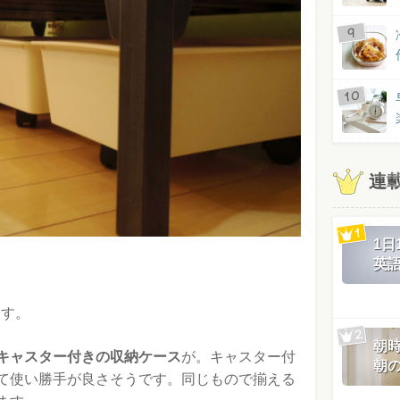
連
1
英
ます。
朝
キャスター付きの収納ケース
が。キャスター付
朝
て使い勝手が良さそうです。同じもので揃える