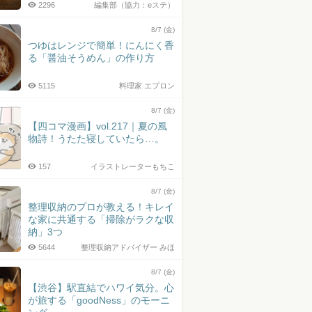
2296
編集部（協力：eステ）
8/7 (金)
つゆはレンジで簡単！にんにく香
る「醤油そうめん」の作り方
5115
料理家 エプロン
8/7 (金)
【四コマ漫画】vol.217｜夏の風
物詩！うたた寝していたら…。
157
イラストレーターもちこ
8/7 (金)
整理収納のプロが教える！キレイ
な家に共通する「掃除がラクな収
納」3つ
5644
整理収納アドバイザー みほ
8/7 (金)
【渋谷】駅直結でハワイ気分。心
が旅する「goodNess」のモーニ