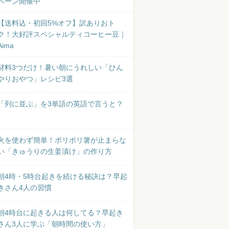
ペーン開催中
【送料込・初回5%オフ】訳ありおト
ク！大好評スペシャルティコーヒー豆｜
Aima
材料3つだけ！暑い朝にうれしい「ひん
やりおやつ」レシピ3選
「列に並ぶ」を3単語の英語で言うと？
火を使わず簡単！ポリポリ箸が止まらな
い「きゅうりの生姜漬け」の作り方
朝4時・5時台起きを続ける秘訣は？早起
きさん4人の習慣
朝4時台に起きる人は何してる？早起き
さん3人に学ぶ「朝時間の使い方」