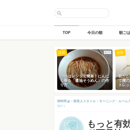
TOP
今日の朝
朝ご
Skip
注目
注目
BLOG
to
content
つゆはレンジで簡単！にんに
前かが
く香る「醤油そうめん」の作
で腰の
り方
トレッ
朝時間.jp
>
朝美人スタイル
>
モーニング・ルーム
例3つ
もっと有