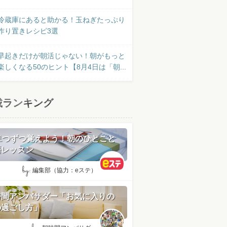
冷蔵庫にあると助かる！玉ねぎたっぷり
作り置きレシピ3選
早起きだけが朝活じゃない！朝がもっと
楽しくなる50のヒント【8月4日は「朝...
載ランキング
日1つずつ覚えよう！朝のひとこと
語レッスン
by:
編集部（協力：eステ）
時間アンバサダー「お気に入りの
の過ごし方」