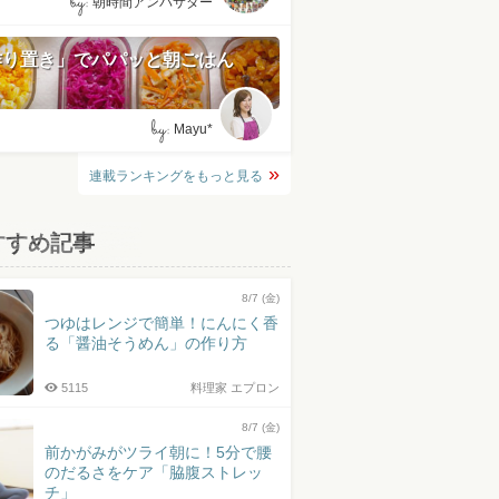
by:
朝時間アンバサダー
作り置き」でパパッと朝ごはん
by:
Mayu*
連載ランキングをもっと見る
すすめ記事
8/7 (金)
つゆはレンジで簡単！にんにく香
る「醤油そうめん」の作り方
5115
料理家 エプロン
8/7 (金)
前かがみがツライ朝に！5分で腰
のだるさをケア「脇腹ストレッ
チ」