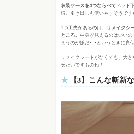
衣装ケースを4つならべて
ベッド
様、引き出しも使いやすそうです
1つ工夫があるのは、
リメイクシ
ところ。
中身が見えるのはいいの
まうのが嫌だ･･･というときに真
リメイクシートがなくても、大き
せたいですものね！
【3】こんな斬新な