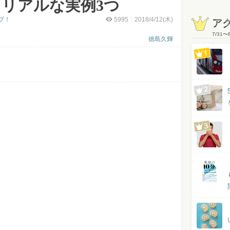
リアルな実例3つ
プ！
5995
2018/4/12(木)
ア
7/31
〜
徳島久輝