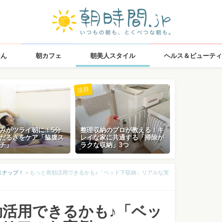
はん
朝カフェ
朝美人スタイル
ヘルス＆ビューティ
注目
みがツライ朝に！5分
整理収納のプロが教える！キ
だるさをケア「脇腹ス
レイな家に共通する「掃除が
チ」
ラクな収納」3つ
スナップ！
>
もっと有効活用できるかも♪「ベッド下収納」リアルな実
効活用できるかも♪「ベッ