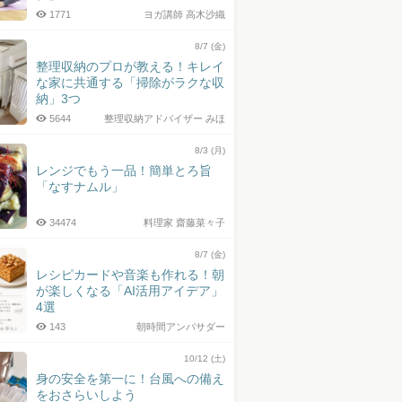
1771
ヨガ講師 高木沙織
8/7 (金)
整理収納のプロが教える！キレイ
な家に共通する「掃除がラクな収
納」3つ
5644
整理収納アドバイザー みほ
8/3 (月)
レンジでもう一品！簡単とろ旨
「なすナムル」
34474
料理家 齋藤菜々子
8/7 (金)
レシピカードや音楽も作れる！朝
が楽しくなる「AI活用アイデア」
4選
143
朝時間アンバサダー
10/12 (土)
身の安全を第一に！台風への備え
をおさらいしよう