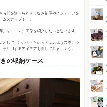
朝時間を迎えられそうなお部屋やインテリアを
ームスナップ！」
。
例」
をテーマに画像を紹介したいと思います。
法として、◯◯の下というのは結構な穴場。今
」を活用するアイデアを探してみましょう。
付きの収納ケース
BLOG