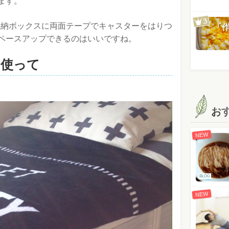
ます。
の収納ボックスに両面テープでキャスターをはりつ
「
ペースアップできるのはいいですね。
を使って
お
NEW
BLOG
NEW