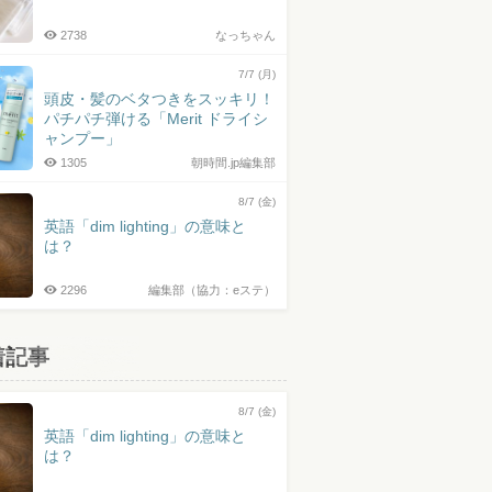
2738
なっちゃん
7/7 (月)
頭皮・髪のベタつきをスッキリ！
パチパチ弾ける「Merit ドライシ
ャンプー」
1305
朝時間.jp編集部
8/7 (金)
英語「dim lighting」の意味と
は？
2296
編集部（協力：eステ）
着記事
8/7 (金)
英語「dim lighting」の意味と
は？