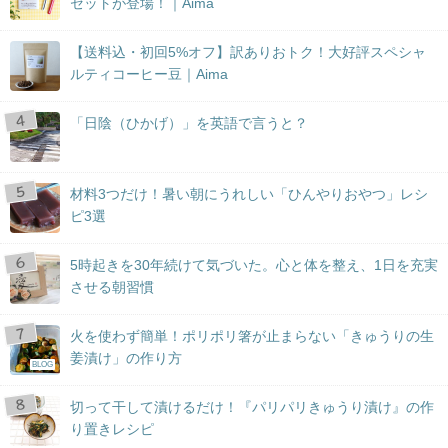
セットが登場！｜Aima
【送料込・初回5%オフ】訳ありおトク！大好評スペシャ
ルティコーヒー豆｜Aima
「日陰（ひかげ）」を英語で言うと？
材料3つだけ！暑い朝にうれしい「ひんやりおやつ」レシ
ピ3選
5時起きを30年続けて気づいた。心と体を整え、1日を充実
させる朝習慣
火を使わず簡単！ポリポリ箸が止まらない「きゅうりの生
姜漬け」の作り方
BLOG
切って干して漬けるだけ！『パリパリきゅうり漬け』の作
り置きレシピ