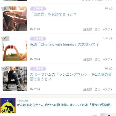
8/1 (土)
「自然光」を英語で言うと？
7190
編集部（協力：eステ）
7/30 (木)
英語「Chatting with friends」の意味って？
5544
編集部（協力：eステ）
8/3 (月)
スポーツジムの「ランニングマシン」を1単語の英
語で言うと？
3244
編集部（協力：eステ）
« 前の記事
がんばるあなたへ。自分への贈り物にオススメの本『魔女の宅急便』