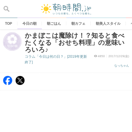
Skip
to
content
TOP
今日の朝
朝ごはん
朝カフェ
朝美人スタイル
かまぼこは魔除け！？知ると食べ
たくなる「おせち料理」の意味い
ろいろ♪
コラム「今日は何の日？」[2019年更新
4850
2017/12/29(金)
終了]
なっちゃん