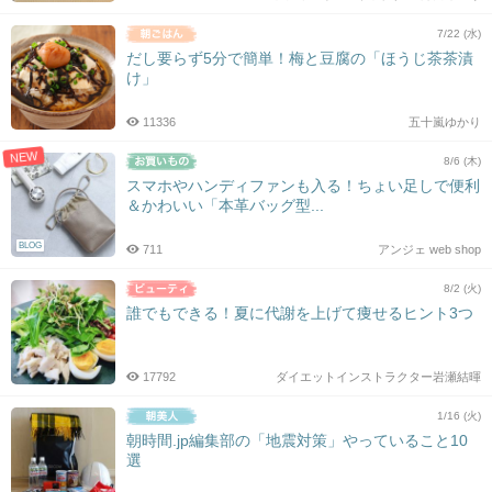
7/22 (水)
だし要らず5分で簡単！梅と豆腐の「ほうじ茶茶漬
け」
11336
五十嵐ゆかり
NEW
8/6 (木)
スマホやハンディファンも入る！ちょい足しで便利
＆かわいい「本革バッグ型...
BLOG
711
アンジェ web shop
8/2 (火)
誰でもできる！夏に代謝を上げて痩せるヒント3つ
17792
ダイエットインストラクター岩瀬結暉
1/16 (火)
朝時間.jp編集部の「地震対策」やっていること10
選