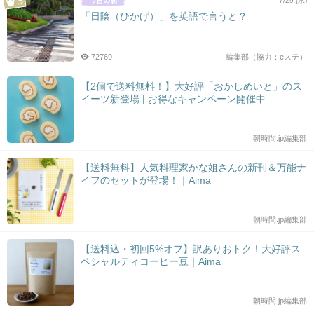
7/29 (水)
「日陰（ひかげ）」を英語で言うと？
72769
編集部（協力：eステ）
【2個で送料無料！】大好評「おかしめいと」のス
イーツ新登場 | お得なキャンペーン開催中
朝時間.jp編集部
【送料無料】人気料理家かな姐さんの新刊＆万能ナ
イフのセットが登場！｜Aima
朝時間.jp編集部
【送料込・初回5%オフ】訳ありおトク！大好評ス
ペシャルティコーヒー豆｜Aima
朝時間.jp編集部