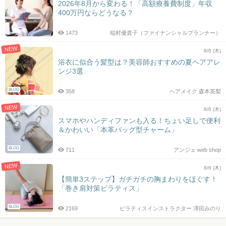
2026年8月から変わる！「高額療養費制度」年収
400万円ならどうなる？
1473
稲村優貴子（ファイナンシャルプランナー）
NEW
8/6 (木)
浴衣に似合う髪型は？美容師おすすめの夏ヘアアレ
ンジ3選
BLOG
358
ヘアメイク 森本英梨
NEW
8/6 (木)
スマホやハンディファンも入る！ちょい足しで便利
＆かわいい「本革バッグ型チャーム」
BLOG
711
アンジェ web shop
NEW
8/6 (木)
【簡単3ステップ】ガチガチの胸まわりをほぐす！
「巻き肩対策ピラティス」
BLOG
2169
ピラティスインストラクター 澤田みのり