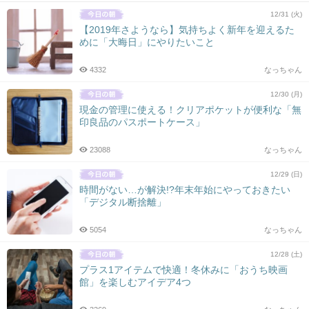
12/31 (火)
【2019年さようなら】気持ちよく新年を迎えるた
めに「大晦日」にやりたいこと
4332
なっちゃん
12/30 (月)
現金の管理に使える！クリアポケットが便利な「無
印良品のパスポートケース」
23088
なっちゃん
12/29 (日)
時間がない…が解決!?年末年始にやっておきたい
「デジタル断捨離」
5054
なっちゃん
12/28 (土)
プラス1アイテムで快適！冬休みに「おうち映画
館」を楽しむアイデア4つ