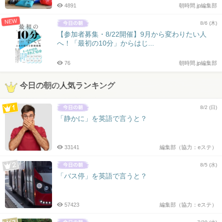
4891
朝時間.jp編集部
NEW
8/6 (木)
【参加者募集・8/22開催】9月から変わりたい人
へ！「最初の10分」からはじ...
76
朝時間.jp編集部
今日の朝の人気ランキング
8/2 (日)
「静かに」を英語で言うと？
33141
編集部（協力：eステ）
8/5 (水)
「バス停」を英語で言うと？
57423
編集部（協力：eステ）