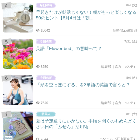
8/4 (火)
早起きだけが朝活じゃない！朝がもっと楽しくなる
50のヒント【8月4日は「朝...
18042
朝時間.jp編集部
7/31 (金)
英語「Flower bed」の意味って？
8250
編集部（協力：eステ）
8/4 (火)
「頭を空っぽにする」を3単語の英語で言うと？
7640
編集部（協力：eステ）
8/1 (土)
夏は予定通りにいかない。手帳を開くのもめんどく
さい日の「ふせん」活用術
BLOG
7644
かなころ（石山可奈子）