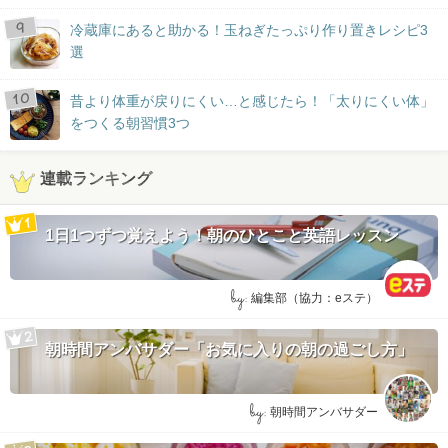
冷蔵庫にあると助かる！玉ねぎたっぷり作り置きレシピ3
選
昔より体重が戻りにくい…と感じたら！「太りにくい体」
をつくる朝習慣3つ
連載ランキング
1日1つずつ覚えよう！朝のひとこと英語レッスン
by:
編集部（協力：eステ）
朝時間アンバサダー「お気に入りの朝の過ごし方」
by:
朝時間アンバサダー