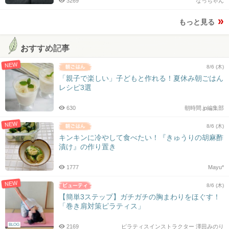
3269
なっちゃん
もっと見る
おすすめ記事
NEW
8/6 (木)
「親子で楽しい」子どもと作れる！夏休み朝ごはん
レシピ3選
630
朝時間.jp編集部
NEW
8/6 (木)
キンキンに冷やして食べたい！『きゅうりの胡麻酢
漬け』の作り置き
1777
Mayu*
NEW
8/6 (木)
【簡単3ステップ】ガチガチの胸まわりをほぐす！
「巻き肩対策ピラティス」
BLOG
2169
ピラティスインストラクター 澤田みのり