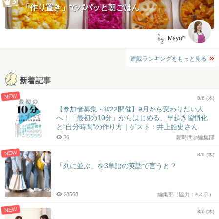
「作り置き」でパパッと朝ごはん
by:
Mayu*
連載ランキングをもっと見る
新着記事
NEW
8/6 (木)
【参加者募集・8/22開催】9月から変わりたい人
へ！「最初の10分」からはじめる、早起き習慣化
と“自分時間”の作り方｜ゲスト：井上皓史さん
76
朝時間.jp編集部
NEW
8/6 (木)
「列に並ぶ」を3単語の英語で言うと？
28568
編集部（協力：eステ）
NEW
8/6 (木)