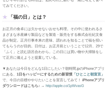
てみてください。
「福の日」とは？
お正月の食卓には欠かせないおせち料理。その中に使われるさ
まざまな水産練り製品などを製造・販売をする株式会社紀文食
品が制定。正月行事本来の意味、謂われを知ることで福を招い
てもらうのが目的。日付は、お正月前ということで12月、29で
「ふく」と読む語呂合わから。この日には買い物や大掃除をし
て正月に備えようと提案している。
▼あなたは今日をどんな1日にしたい？朝時間.jpのiPhoneアプリ
にある、
1日をハッピーにするための新習慣
「ひとこと朝宣言」
で、今日の目標ややりたいことを宣言してみて！
i
Phoneアプリ
ダウンロードはこちら♪
→
http://apple.co/1pWvasG