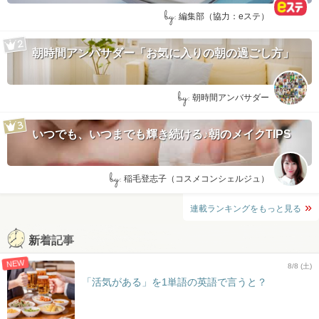
by:
編集部（協力：eステ）
朝時間アンバサダー「お気に入りの朝の過ごし方」
by:
朝時間アンバサダー
いつでも、いつまでも輝き続ける♪朝のメイクTIPS
by:
稲毛登志子（コスメコンシェルジュ）
連載ランキングをもっと見る
新着記事
NEW
8/8 (土)
「活気がある」を1単語の英語で言うと？