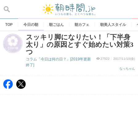
Skip
to
content
TOP
今日の朝
朝ごはん
朝カフェ
朝美人スタイル
スッキリ脚になりたい！「下半身
太り」の原因とすぐ始めたい対策3
つ
コラム「今日は何の日？」[2019年更新
27522
2017/11/10(金)
終了]
なっちゃん