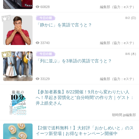
60828
編集部（協力：eステ）
8/2 (日)
「静かに」を英語で言うと？
33740
編集部（協力：eステ）
8/6 (木)
「列に並ぶ」を3単語の英語で言うと？
33129
編集部（協力：eステ）
【参加者募集】8/22開催！9月から変わりたい人
へ！早起き習慣化と“自分時間”の作り方｜ゲスト：
井上皓史さん
朝時間.jp編集部
【2個で送料無料！】大好評「おかしめいと」のス
イーツ新登場 | お得なキャンペーン開催中