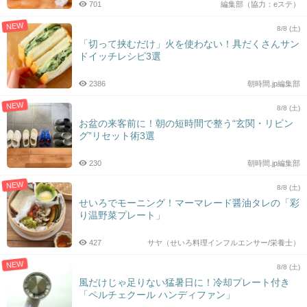
701
編集部（協力：eステ）
NEW
8/8 (土)
「切って挟むだけ」火を使わない！具だくさんサン
ドイッチレシピ3選
2386
朝時間.jp編集部
NEW
8/8 (土)
お盆の来客前に！朝の短時間で整う“玄関・リビン
グ”リセット術3選
230
朝時間.jp編集部
NEW
8/8 (土)
せいろでモーニング！マーマレード醤油タレの「彩
り温野菜プレート」
427
サヤ（せいろ料理インフルエンサー/栄養士）
NEW
8/8 (土)
風だけじゃ足りない猛暑日に！冷却プレート付き
「ペルチェクール ハンディファン」