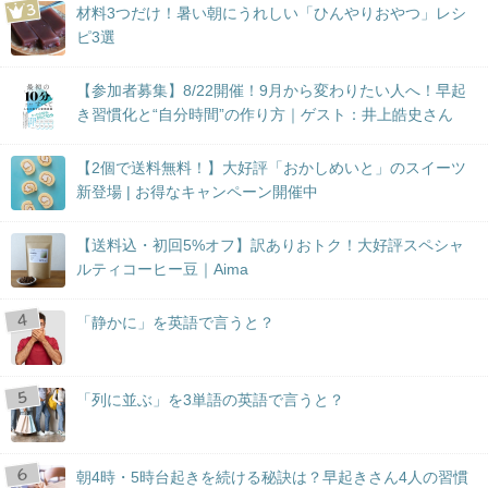
材料3つだけ！暑い朝にうれしい「ひんやりおやつ」レシ
ピ3選
【参加者募集】8/22開催！9月から変わりたい人へ！早起
き習慣化と“自分時間”の作り方｜ゲスト：井上皓史さん
【2個で送料無料！】大好評「おかしめいと」のスイーツ
新登場 | お得なキャンペーン開催中
【送料込・初回5%オフ】訳ありおトク！大好評スペシャ
ルティコーヒー豆｜Aima
「静かに」を英語で言うと？
「列に並ぶ」を3単語の英語で言うと？
朝4時・5時台起きを続ける秘訣は？早起きさん4人の習慣