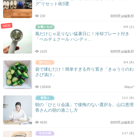
グ”リセット術3選
230
朝時間.jp編集部
NEW
8/8 (土)
風だけじゃ足りない猛暑日に！冷却プレート付き
「ペルチェクール ハンディ...
1620
朝時間.jp編集部
8/4 (木)
袋で揉むだけ！簡単すぎる作り置き「きゅうりのわ
さび漬け」
138406
Mayu*
11/1 (水)
朝の「ひとり会議」で後悔のない選択を。山口恵理
香さんの朝の過ごし方
4630
朝時間.jp編集部
1/17 (水)