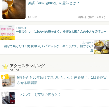
英語「dim lighting」の意味とは？
3701
編集部（協力：eステ）
« 前の記事
一日ひとつ、しあわせの種をまく。松浦弥太郎さんの小さな習慣の本
次の記事 »
混ぜて焼くだけ！簡単おいしい「ホットケーキミックス」朝ごはん3
選
アクセスランキング
8/1
〜
8/7
5時起きを30年続けて気づいた。心と体を整え、1日を充実
させる朝習慣
「バス停」を英語で言うと？