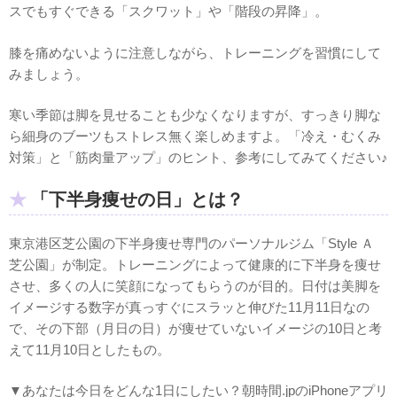
スでもすぐできる「スクワット」や「階段の昇降」。
膝を痛めないように注意しながら、トレーニングを習慣にして
みましょう。
寒い季節は脚を見せることも少なくなりますが、すっきり脚な
ら細身のブーツもストレス無く楽しめますよ。「冷え・むくみ
対策」と「筋肉量アップ」のヒント、参考にしてみてください♪
「下半身痩せの日」とは？
東京港区芝公園の下半身痩せ専門のパーソナルジム「Style Ａ
芝公園」が制定。トレーニングによって健康的に下半身を痩せ
させ、多くの人に笑顔になってもらうのが目的。日付は美脚を
イメージする数字が真っすぐにスラッと伸びた11月11日なの
で、その下部（月日の日）が痩せていないイメージの10日と考
えて11月10日としたもの。
▼あなたは今日をどんな1日にしたい？朝時間.jpのiPhoneアプリ