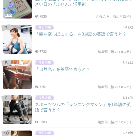
さい日の「ふせん」活用術
BLOG
7830
かなころ（石山可奈子）
8/4 (火)
「頭を空っぽにする」を3単語の英語で言うと？
7732
編集部（協力：eステ）
8/1 (土)
「自然光」を英語で言うと？
7251
編集部（協力：eステ）
8/3 (月)
スポーツジムの「ランニングマシン」を1単語の英
語で言うと？
3303
編集部（協力：eステ）
8/7 (金)