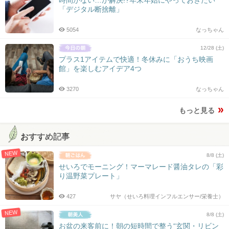
「デジタル断捨離」
5054
なっちゃん
12/28 (土)
プラス1アイテムで快適！冬休みに「おうち映画
館」を楽しむアイデア4つ
3270
なっちゃん
もっと見る
おすすめ記事
NEW
8/8 (土)
せいろでモーニング！マーマレード醤油タレの「彩
り温野菜プレート」
427
サヤ（せいろ料理インフルエンサー/栄養士）
NEW
8/8 (土)
お盆の来客前に！朝の短時間で整う“玄関・リビン