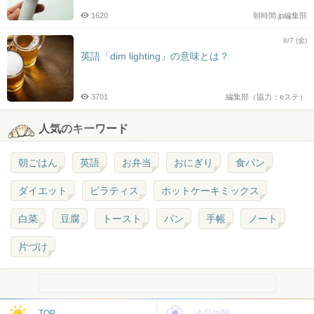
1620
朝時間.jp編集部
8/7 (金)
英語「dim lighting」の意味とは？
3701
編集部（協力：eステ）
人気のキーワード
朝ごはん
英語
お弁当
おにぎり
食パン
ダイエット
ピラティス
ホットケーキミックス
白菜
豆腐
トースト
パン
手帳
ノート
片づけ
TOP
今日の朝