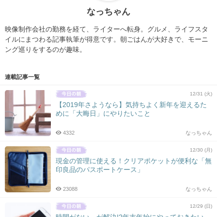
なっちゃん
映像制作会社の勤務を経て、ライターへ転身。グルメ、ライフスタ
イルにまつわる記事執筆が得意です。朝ごはんが大好きで、モーニ
ング巡りをするのが趣味。
連載記事一覧
12/31 (火)
【2019年さようなら】気持ちよく新年を迎えるた
めに「大晦日」にやりたいこと
4332
なっちゃん
12/30 (月)
現金の管理に使える！クリアポケットが便利な「無
印良品のパスポートケース」
23088
なっちゃん
12/29 (日)
時間がない…が解決!?年末年始にやっておきたい