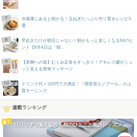
冷蔵庫にあると助かる！玉ねぎたっぷり作り置きレシピ3
選
早起きだけが朝活じゃない！朝がもっと楽しくなる50のヒ
ント【8月4日は「朝...
【美脚への道】むくみ足首をすっきり！アキレス腱がシュ
ッと見える簡単マッサージ
BLOG
ドリンク代＋150円で大満足！「喫茶室ルノアール」の上
質モーニング
連載ランキング
1日1つずつ覚えよう！朝のひとこと英語レッスン