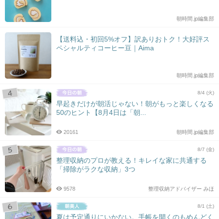
朝時間.jp編集部
【送料込・初回5%オフ】訳ありおトク！大好評ス
ペシャルティコーヒー豆｜Aima
朝時間.jp編集部
8/4 (火)
早起きだけが朝活じゃない！朝がもっと楽しくなる
50のヒント【8月4日は「朝...
20161
朝時間.jp編集部
8/7 (金)
整理収納のプロが教える！キレイな家に共通する
「掃除がラクな収納」3つ
9578
整理収納アドバイザー みほ
8/1 (土)
夏は予定通りにいかない。手帳を開くのもめんどく