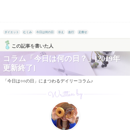
ダイエット
むくみ
今日は何の日
冷え
血行
足痩せ
この記事を書いた人
コラム「今日は何の日？」[2019年
更新終了]
「今日は○○の日」にまつわるデイリーコラム♪
Written by