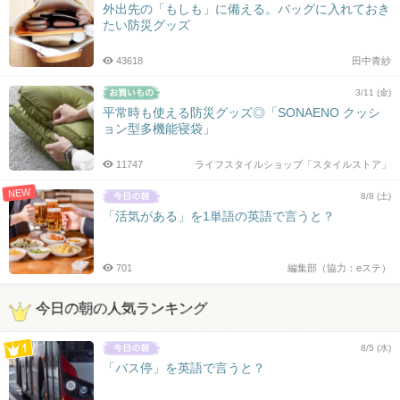
外出先の「もしも」に備える。バッグに入れておき
たい防災グッズ
43618
田中青紗
3/11 (金)
平常時も使える防災グッズ◎「SONAENO クッシ
ョン型多機能寝袋」
11747
ライフスタイルショップ「スタイルストア」
NEW
8/8 (土)
「活気がある」を1単語の英語で言うと？
701
編集部（協力：eステ）
今日の朝の人気ランキング
8/5 (水)
「バス停」を英語で言うと？