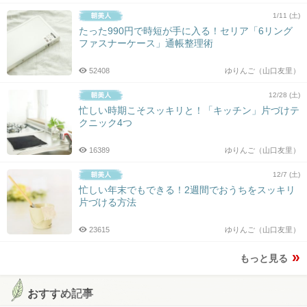
1/11 (土)
たった990円で時短が手に入る！セリア「6リング
ファスナーケース」通帳整理術
52408
ゆりんご（山口友里）
12/28 (土)
忙しい時期こそスッキリと！「キッチン」片づけテ
クニック4つ
16389
ゆりんご（山口友里）
12/7 (土)
忙しい年末でもできる！2週間でおうちをスッキリ
片づける方法
23615
ゆりんご（山口友里）
もっと見る
おすすめ記事