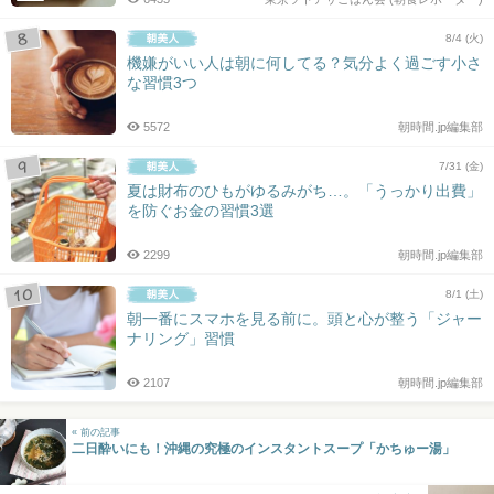
8/4 (火)
機嫌がいい人は朝に何してる？気分よく過ごす小さ
な習慣3つ
5572
朝時間.jp編集部
7/31 (金)
夏は財布のひもがゆるみがち…。「うっかり出費」
を防ぐお金の習慣3選
2299
朝時間.jp編集部
8/1 (土)
朝一番にスマホを見る前に。頭と心が整う「ジャー
ナリング」習慣
2107
朝時間.jp編集部
« 前の記事
二日酔いにも！沖縄の究極のインスタントスープ「かちゅー湯」