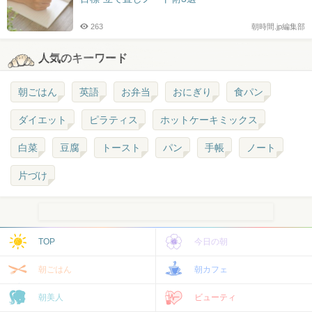
263
朝時間.jp編集部
人気のキーワード
朝ごはん
英語
お弁当
おにぎり
食パン
ダイエット
ピラティス
ホットケーキミックス
白菜
豆腐
トースト
パン
手帳
ノート
片づけ
TOP
今日の朝
朝ごはん
朝カフェ
朝美人
ビューティ