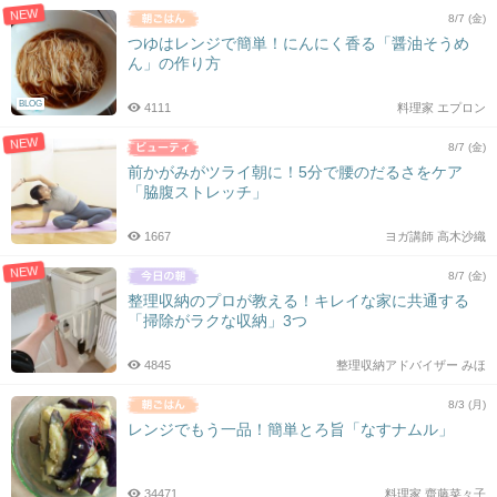
NEW
8/7 (金)
つゆはレンジで簡単！にんにく香る「醤油そうめ
ん」の作り方
BLOG
4111
料理家 エプロン
NEW
8/7 (金)
前かがみがツライ朝に！5分で腰のだるさをケア
「脇腹ストレッチ」
1667
ヨガ講師 高木沙織
NEW
8/7 (金)
整理収納のプロが教える！キレイな家に共通する
「掃除がラクな収納」3つ
4845
整理収納アドバイザー みほ
8/3 (月)
レンジでもう一品！簡単とろ旨「なすナムル」
34471
料理家 齋藤菜々子