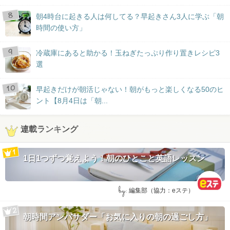
朝4時台に起きる人は何してる？早起きさん3人に学ぶ「朝
時間の使い方」
冷蔵庫にあると助かる！玉ねぎたっぷり作り置きレシピ3
選
早起きだけが朝活じゃない！朝がもっと楽しくなる50のヒ
ント【8月4日は「朝...
連載ランキング
1日1つずつ覚えよう！朝のひとこと英語レッスン
by:
編集部（協力：eステ）
朝時間アンバサダー「お気に入りの朝の過ごし方」