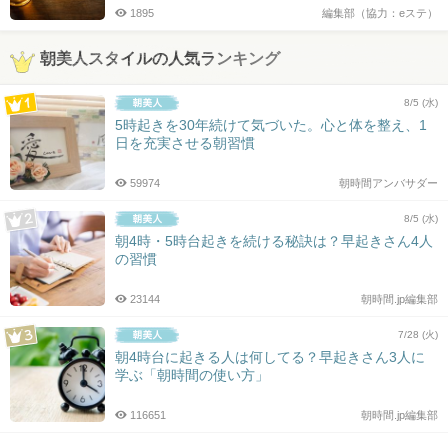
1895
編集部（協力：eステ）
朝美人スタイルの人気ランキング
8/5 (水)
5時起きを30年続けて気づいた。心と体を整え、1
日を充実させる朝習慣
59974
朝時間アンバサダー
8/5 (水)
朝4時・5時台起きを続ける秘訣は？早起きさん4人
の習慣
23144
朝時間.jp編集部
7/28 (火)
朝4時台に起きる人は何してる？早起きさん3人に
学ぶ「朝時間の使い方」
116651
朝時間.jp編集部