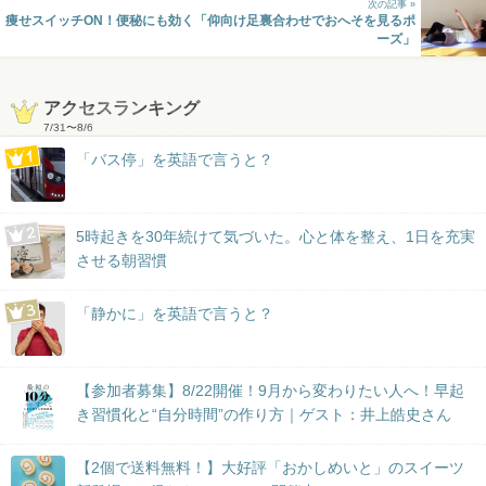
次の記事 »
痩せスイッチON！便秘にも効く「仰向け足裏合わせでおへそを見るポ
ーズ」
アクセスランキング
7/31
〜
8/6
「バス停」を英語で言うと？
5時起きを30年続けて気づいた。心と体を整え、1日を充実
させる朝習慣
「静かに」を英語で言うと？
【参加者募集】8/22開催！9月から変わりたい人へ！早起
き習慣化と“自分時間”の作り方｜ゲスト：井上皓史さん
【2個で送料無料！】大好評「おかしめいと」のスイーツ