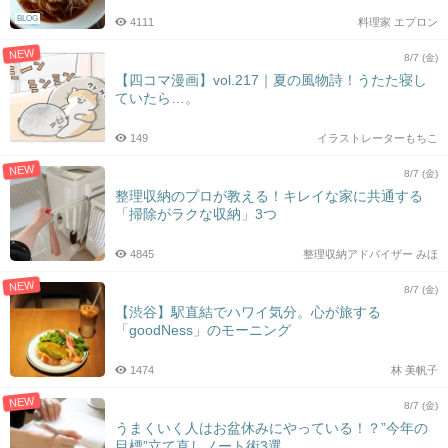
BLOG
4111
料理家 エプロン
NEW
8/7 (金)
【四コマ漫画】vol.217｜夏の風物詩！うたた寝し
ていたら…。
149
イラストレーターもちこ
NEW
8/7 (金)
整理収納のプロが教える！キレイな家に共通する
「掃除がラクな収納」3つ
4845
整理収納アドバイザー みほ
NEW
8/7 (金)
【渋谷】駅直結でハワイ気分。心が旅する
「goodNess」のモーニング
1474
林 美帆子
NEW
8/7 (金)
うまくいく人はお盆休みにやっている！？”今年の
目標”立て直しノート術3選