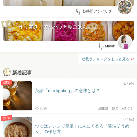
by:
朝時間アンバサダー
「作り置き」でパパッと朝ごはん
by:
Mayu*
連載ランキングをもっと見る
新着記事
NEW
8/7 (金)
英語「dim lighting」の意味とは？
1896
編集部（協力：eステ）
NEW
8/7 (金)
つゆはレンジで簡単！にんにく香る「醤油そうめ
ん」の作り方