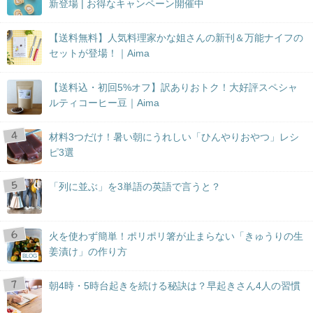
新登場 | お得なキャンペーン開催中
【送料無料】人気料理家かな姐さんの新刊＆万能ナイフの
セットが登場！｜Aima
【送料込・初回5%オフ】訳ありおトク！大好評スペシャ
ルティコーヒー豆｜Aima
材料3つだけ！暑い朝にうれしい「ひんやりおやつ」レシ
ピ3選
「列に並ぶ」を3単語の英語で言うと？
火を使わず簡単！ポリポリ箸が止まらない「きゅうりの生
姜漬け」の作り方
BLOG
朝4時・5時台起きを続ける秘訣は？早起きさん4人の習慣