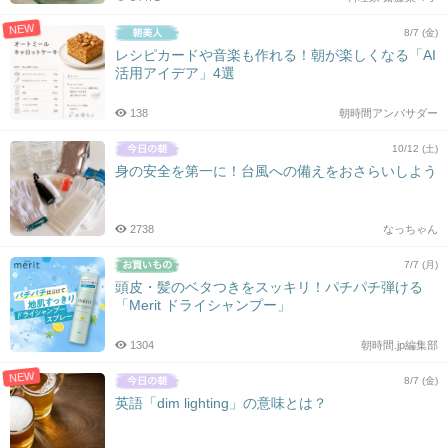
NEW
8/7 (金)
レシピカードや音楽も作れる！朝が楽しくなる「AI
活用アイデア」4選
138
朝時間アンバサダー
10/12 (土)
身の安全を第一に！台風への備えをおさらいしよう
2738
なっちゃん
7/7 (月)
頭皮・髪のベタつきをスッキリ！パチパチ弾ける
「Merit ドライシャンプー」
1304
朝時間.jp編集部
NEW
8/7 (金)
英語「dim lighting」の意味とは？