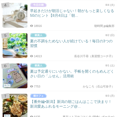
8/4 (火)
早起きだけが朝活じゃない！朝がもっと楽しくなる
50のヒント【8月4日は「朝...
18916
朝時間.jp編集部
8/2 (日)
夏の不調をためない人が続けている！毎日の3つの
習慣
14013
長谷川千尋（美習慣コーチ🄬）
8/1 (土)
夏は予定通りにいかない。手帳を開くのもめんどく
さい日の「ふせん」活用術
BLOG
7753
かなころ（石山可奈子）
8/3 (月)
【番外編•新潟】新潟の朝ごはんはここで決まり！
新潟愛あふれるモーニング@...
BLOG
6435
東京ソトアサごはん会 (朝食レポーター)