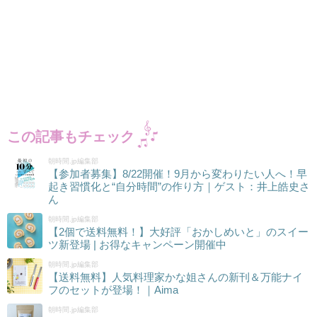
この記事もチェック
朝時間.jp編集部
【参加者募集】8/22開催！9月から変わりたい人へ！早
起き習慣化と“自分時間”の作り方｜ゲスト：井上皓史さ
ん
朝時間.jp編集部
【2個で送料無料！】大好評「おかしめいと」のスイー
ツ新登場 | お得なキャンペーン開催中
朝時間.jp編集部
【送料無料】人気料理家かな姐さんの新刊＆万能ナイ
フのセットが登場！｜Aima
朝時間.jp編集部