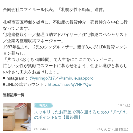
合同会社スマイルール代表。「札幌女性不動産」運営。
札幌市西区琴似を拠点に、不動産の賃貸仲介・売買仲介を中心に行
なっています。
宅地建物取引士／整理収納アドバイザー／住宅収納スペシャリスト
／企業内整理収納マネージャー。
1987年生まれ、2児のシングルマザー。親子3人で3LDK賃貸マンシ
ョン暮らし。
「片づけ×おうち×朝時間」で人生をにこにこでハッピーに。
忙しい女性が笑顔でスマートに暮らせるよう、住まい選びと暮らし
の小さな工夫をお届けします。
■Instagram：
@yuringo717
／
@smirule.sapporo
■LINE公式アカウント：
https://lin.ee/qVNFYQw
連載記事一覧
1/25 (土)
スッキリしたお部屋で朝を迎えるための「片づけ」
のポイント5つ【最終回】
30440
ゆりんご（山口友里）