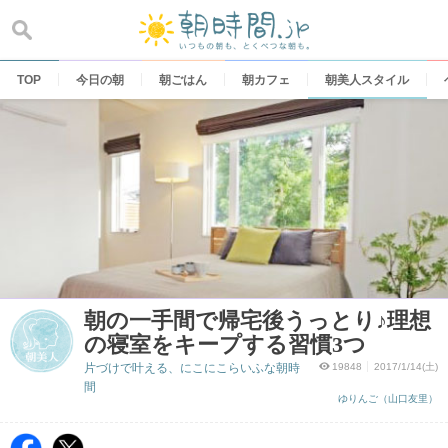
Skip
to
content
TOP
今日の朝
朝ごはん
朝カフェ
朝美人スタイル
朝の一手間で帰宅後うっとり♪理想
の寝室をキープする習慣3つ
片づけで叶える、にこにこらいふな朝時
19848
2017/1/14(土)
間
ゆりんご（山口友里）