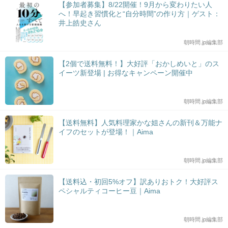
【参加者募集】8/22開催！9月から変わりたい人
へ！早起き習慣化と“自分時間”の作り方｜ゲスト：
井上皓史さん
朝時間.jp編集部
【2個で送料無料！】大好評「おかしめいと」のス
イーツ新登場 | お得なキャンペーン開催中
朝時間.jp編集部
【送料無料】人気料理家かな姐さんの新刊＆万能ナ
イフのセットが登場！｜Aima
朝時間.jp編集部
【送料込・初回5%オフ】訳ありおトク！大好評ス
ペシャルティコーヒー豆｜Aima
朝時間.jp編集部