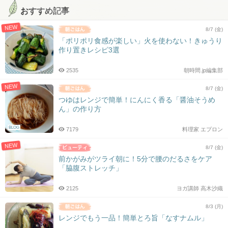
おすすめ記事
NEW
8/7 (金)
「ポリポリ食感が楽しい」火を使わない！きゅうり
作り置きレシピ3選
2535
朝時間.jp編集部
NEW
8/7 (金)
つゆはレンジで簡単！にんにく香る「醤油そうめ
ん」の作り方
BLOG
7179
料理家 エプロン
NEW
8/7 (金)
前かがみがツライ朝に！5分で腰のだるさをケア
「脇腹ストレッチ」
2125
ヨガ講師 高木沙織
8/3 (月)
レンジでもう一品！簡単とろ旨「なすナムル」