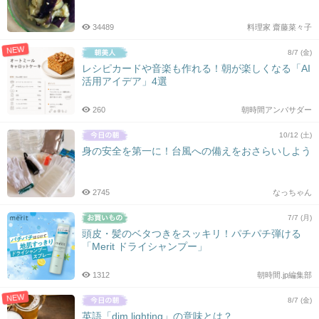
34489
料理家 齋藤菜々子
NEW
8/7 (金)
レシピカードや音楽も作れる！朝が楽しくなる「AI
活用アイデア」4選
260
朝時間アンバサダー
10/12 (土)
身の安全を第一に！台風への備えをおさらいしよう
2745
なっちゃん
7/7 (月)
頭皮・髪のベタつきをスッキリ！パチパチ弾ける
「Merit ドライシャンプー」
1312
朝時間.jp編集部
NEW
8/7 (金)
英語「dim lighting」の意味とは？