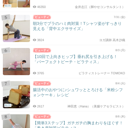
BLOG
46350
金井志江（脚やせコンサルタント）
7/31 (金)
朝3分でブラのハミ肉対策！Tシャツ姿がすっきり
見える「背中エクササイズ」
3824
ヨガ講師 高木沙織
8/3 (月)
【10回で上向きヒップ】垂れ尻を引き上げる！
「パーフェクトピーチ・ピラティス」
3765
ピラティストレーナー TOMOKO
8/4 (火)
腸活中のおやつに♪シュワッととろける「米粉シフ
ォンケーキ」レシピ
BLOG
2617
神田恵（Hana）（美腸ケアセラピスト）
8/6 (木)
【簡単3ステップ】ガチガチの胸まわりをほぐす！
「巻き肩対策ピラティス」