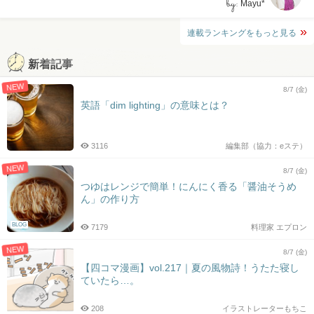
by:
Mayu*
連載ランキングをもっと見る
新着記事
NEW
8/7 (金)
英語「dim lighting」の意味とは？
3116
編集部（協力：eステ）
NEW
8/7 (金)
つゆはレンジで簡単！にんにく香る「醤油そうめ
ん」の作り方
BLOG
7179
料理家 エプロン
NEW
8/7 (金)
【四コマ漫画】vol.217｜夏の風物詩！うたた寝し
ていたら…。
208
イラストレーターもちこ