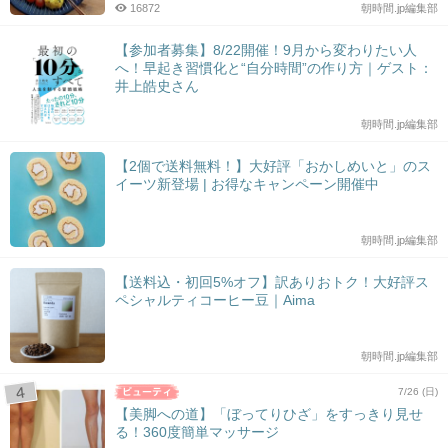
16872
朝時間.jp編集部
【参加者募集】8/22開催！9月から変わりたい人
へ！早起き習慣化と“自分時間”の作り方｜ゲスト：
井上皓史さん
朝時間.jp編集部
【2個で送料無料！】大好評「おかしめいと」のス
イーツ新登場 | お得なキャンペーン開催中
朝時間.jp編集部
【送料込・初回5%オフ】訳ありおトク！大好評ス
ペシャルティコーヒー豆｜Aima
朝時間.jp編集部
7/26 (日)
【美脚への道】「ぼってりひざ」をすっきり見せ
る！360度簡単マッサージ