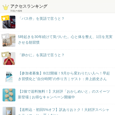
アクセスランキング
7/31
〜
8/6
「バス停」を英語で言うと？
5時起きを30年続けて気づいた。心と体を整え、1日を充実
させる朝習慣
「静かに」を英語で言うと？
【参加者募集】8/22開催！9月から変わりたい人へ！早起
き習慣化と“自分時間”の作り方｜ゲスト：井上皓史さん
【2個で送料無料！】大好評「おかしめいと」のスイーツ
新登場 | お得なキャンペーン開催中
【送料込・初回5%オフ】訳ありおトク！大好評スペシャ