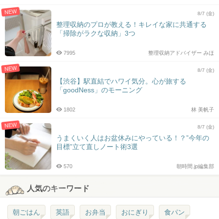
NEW
8/7 (金)
整理収納のプロが教える！キレイな家に共通する
「掃除がラクな収納」3つ
7995
整理収納アドバイザー みほ
NEW
8/7 (金)
【渋谷】駅直結でハワイ気分。心が旅する
「goodNess」のモーニング
1802
林 美帆子
NEW
8/7 (金)
うまくいく人はお盆休みにやっている！？”今年の
目標”立て直しノート術3選
570
朝時間.jp編集部
人気のキーワード
朝ごはん
英語
お弁当
おにぎり
食パン