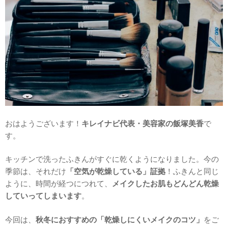
おはようございます！
キレイナビ代表・美容家の飯塚美香
で
す。
キッチンで洗ったふきんがすぐに乾くようになりました。今の
季節は、それだけ
「空気が乾燥している」証拠
！ふきんと同じ
ように、時間が経つにつれて、
メイクしたお肌もどんどん乾燥
していってしまいます
。
今回は、
秋冬におすすめの「乾燥しにくいメイクのコツ」
をご