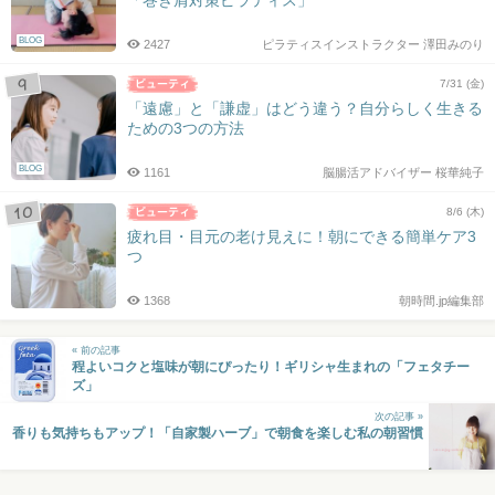
BLOG
2427
ピラティスインストラクター 澤田みのり
7/31 (金)
「遠慮」と「謙虚」はどう違う？自分らしく生きる
ための3つの方法
BLOG
1161
脳腸活アドバイザー 桜華純子
8/6 (木)
疲れ目・目元の老け見えに！朝にできる簡単ケア3
つ
1368
朝時間.jp編集部
« 前の記事
程よいコクと塩味が朝にぴったり！ギリシャ生まれの「フェタチー
ズ」
次の記事 »
香りも気持ちもアップ！「自家製ハーブ」で朝食を楽しむ私の朝習慣