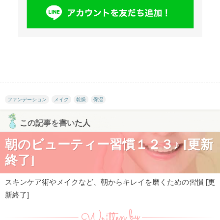
ファンデーション
メイク
乾燥
保湿
この記事を書いた人
朝のビューティー習慣１２３♪ [更新
終了]
スキンケア術やメイクなど、朝からキレイを磨くための習慣 [更
新終了]
Written by