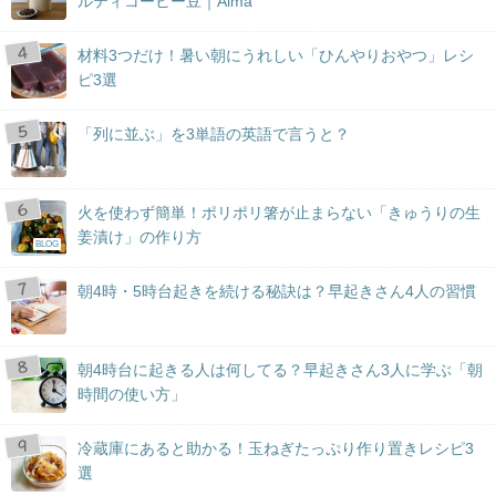
ルティコーヒー豆｜Aima
材料3つだけ！暑い朝にうれしい「ひんやりおやつ」レシ
ピ3選
「列に並ぶ」を3単語の英語で言うと？
火を使わず簡単！ポリポリ箸が止まらない「きゅうりの生
姜漬け」の作り方
BLOG
朝4時・5時台起きを続ける秘訣は？早起きさん4人の習慣
朝4時台に起きる人は何してる？早起きさん3人に学ぶ「朝
時間の使い方」
冷蔵庫にあると助かる！玉ねぎたっぷり作り置きレシピ3
選