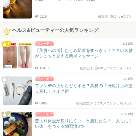
3116
編集部（協力：eステ）
ヘルス&ビューティーの人気ランキング
8/2 (日)
【美脚への道】むくみ足首をすっきり！アキレス腱
がシュッと見える簡単マッサージ
BLOG
16419
金井志江（脚やせコンサルタント）
8/2 (日)
ファンデの上からどうする？真夏の「日焼け止め塗
り直し」メイク術
8485
稲毛登志子（コスメコンシェルジュ）
7/30 (木)
昔より体重が戻りにくい…と感じたら！「太りにく
い体」をつくる朝習慣3つ