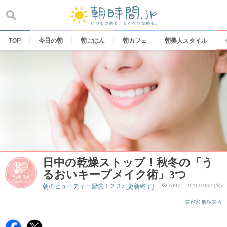
Skip
to
content
TOP
今日の朝
朝ごはん
朝カフェ
朝美人スタイル
日中の乾燥ストップ！秋冬の「う
るおいキープメイク術」3つ
朝のビューティー習慣１２３♪ [更新終了]
7007
2016/10/25(火)
美容家 飯塚美香