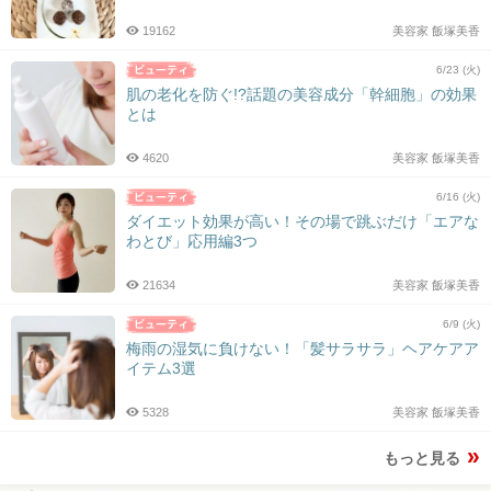
19162
美容家 飯塚美香
6/23 (火)
肌の老化を防ぐ!?話題の美容成分「幹細胞」の効果
とは
4620
美容家 飯塚美香
6/16 (火)
ダイエット効果が高い！その場で跳ぶだけ「エアな
わとび」応用編3つ
21634
美容家 飯塚美香
6/9 (火)
梅雨の湿気に負けない！「髪サラサラ」ヘアケアア
イテム3選
5328
美容家 飯塚美香
もっと見る