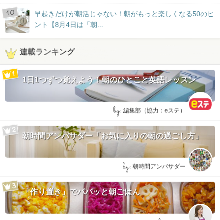
早起きだけが朝活じゃない！朝がもっと楽しくなる50のヒ
ント【8月4日は「朝...
連載ランキング
1日1つずつ覚えよう！朝のひとこと英語レッスン
by:
編集部（協力：eステ）
朝時間アンバサダー「お気に入りの朝の過ごし方」
by:
朝時間アンバサダー
「作り置き」でパパッと朝ごはん