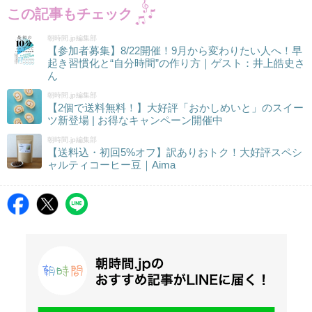
この記事もチェック
朝時間.jp編集部
【参加者募集】8/22開催！9月から変わりたい人へ！早
起き習慣化と“自分時間”の作り方｜ゲスト：井上皓史さ
ん
朝時間.jp編集部
【2個で送料無料！】大好評「おかしめいと」のスイー
ツ新登場 | お得なキャンペーン開催中
朝時間.jp編集部
【送料込・初回5%オフ】訳ありおトク！大好評スペシ
ャルティコーヒー豆｜Aima