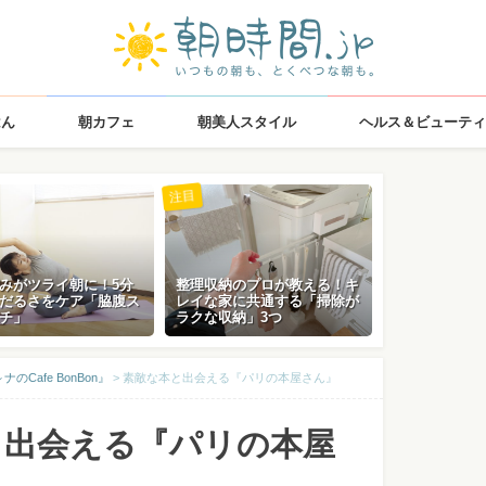
はん
朝カフェ
朝美人スタイル
ヘルス＆ビューティ
注目
みがツライ朝に！5分
整理収納のプロが教える！キ
だるさをケア「脇腹ス
レイな家に共通する「掃除が
チ」
ラクな収納」3つ
Cafe BonBon』
>
素敵な本と出会える『パリの本屋さん』
と出会える『パリの本屋