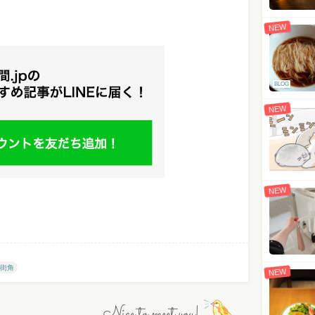
NEW
BLOG
NEW
NEW
街角
NEW
Nice to meet you!