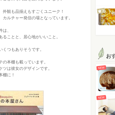
、外観も品揃えもすごくユニーク！
「
、カルチャー発信の場となっています。
件は、
あることと、居心地がいいこと。
いくつもありそうです。
お
テの本棚も載っています。
NEW
ケツは彼女のデザインです。
本棚に！
BLOG
NEW