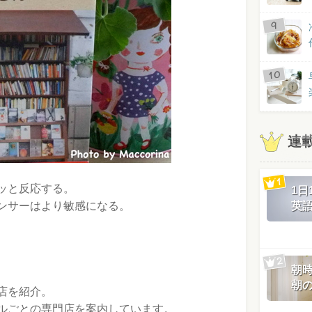
連
ッと反応する。
1
ンサーはより敏感になる。
英
朝
朝
店を紹介。
ルごとの専門店を案内しています。