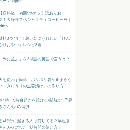
ペーン開催中
【送料込・初回5%オフ】訳ありおト
ク！大好評スペシャルティコーヒー豆｜
Aima
材料3つだけ！暑い朝にうれしい「ひん
やりおやつ」レシピ3選
「列に並ぶ」を3単語の英語で言うと？
火を使わず簡単！ポリポリ箸が止まらな
い「きゅうりの生姜漬け」の作り方
朝4時・5時台起きを続ける秘訣は？早起
きさん4人の習慣
朝4時台に起きる人は何してる？早起き
さん3人に学ぶ「朝時間の使い方」