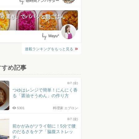
by:
朝時間アンバサダー
作り置き」でパパッと朝ごはん
by:
Mayu*
連載ランキングをもっと見る
すすめ記事
8/7 (金)
つゆはレンジで簡単！にんにく香
る「醤油そうめん」の作り方
5301
料理家 エプロン
8/7 (金)
前かがみがツライ朝に！5分で腰
のだるさをケア「脇腹ストレッ
チ」