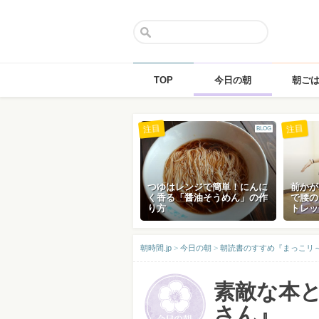
TOP
今日の朝
朝ご
Skip
注目
注目
BLOG
to
content
つゆはレンジで簡単！にんに
前かが
く香る「醤油そうめん」の作
で腰の
り方
トレッ
朝時間.jp
>
今日の朝
>
朝読書のすすめ『まっこリ～ナの
素敵な本
さん』