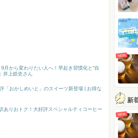
NEW
催！9月から変わりたい人へ！早起き習慣化と“自
：井上皓史さん
評「おかしめいと」のスイーツ新登場 | お得な
新
】訳ありおトク！大好評スペシャルティコーヒー
NEW