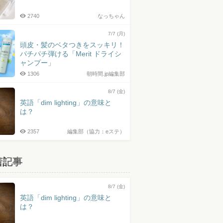
2740
なっちゃん
7/7 (月)
頭皮・髪のベタつきをスッキリ！
パチパチ弾ける「Merit ドライシ
ャンプー」
1306
朝時間.jp編集部
8/7 (金)
英語「dim lighting」の意味と
は？
2357
編集部（協力：eステ）
着記事
8/7 (金)
英語「dim lighting」の意味と
は？