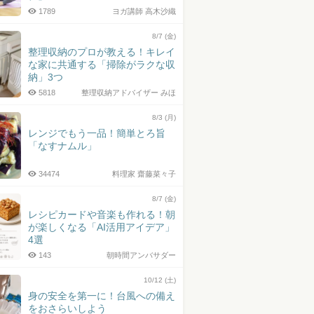
1789
ヨガ講師 高木沙織
8/7 (金)
整理収納のプロが教える！キレイ
な家に共通する「掃除がラクな収
納」3つ
5818
整理収納アドバイザー みほ
8/3 (月)
レンジでもう一品！簡単とろ旨
「なすナムル」
34474
料理家 齋藤菜々子
8/7 (金)
レシピカードや音楽も作れる！朝
が楽しくなる「AI活用アイデア」
4選
143
朝時間アンバサダー
10/12 (土)
身の安全を第一に！台風への備え
をおさらいしよう