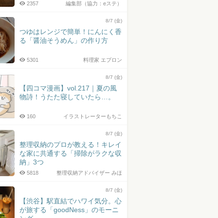
2357
編集部（協力：eステ）
8/7 (金)
つゆはレンジで簡単！にんにく香
る「醤油そうめん」の作り方
5301
料理家 エプロン
8/7 (金)
【四コマ漫画】vol.217｜夏の風
物詩！うたた寝していたら…。
160
イラストレーターもちこ
8/7 (金)
整理収納のプロが教える！キレイ
な家に共通する「掃除がラクな収
納」3つ
5818
整理収納アドバイザー みほ
8/7 (金)
【渋谷】駅直結でハワイ気分。心
が旅する「goodNess」のモーニ