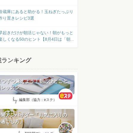
冷蔵庫にあると助かる！玉ねぎたっぷり
作り置きレシピ3選
早起きだけが朝活じゃない！朝がもっと
楽しくなる50のヒント【8月4日は「朝...
載ランキング
日1つずつ覚えよう！朝のひとこと
語レッスン
by:
編集部（協力：eステ）
時間アンバサダー「お気に入りの
の過ごし方」