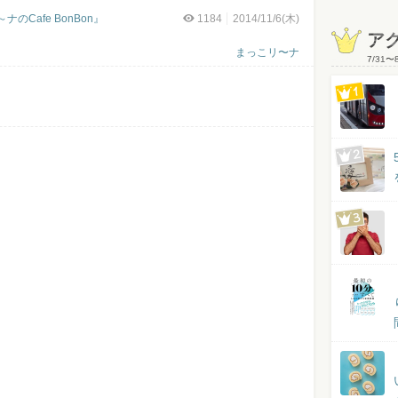
Cafe BonBon』
1184
2014/11/6(木)
ア
まっこリ〜ナ
7/31
〜