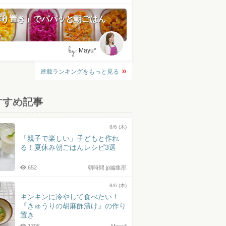
作り置き」でパパッと朝ごはん
by:
Mayu*
連載ランキングをもっと見る
すすめ記事
8/6 (木)
「親子で楽しい」子どもと作れ
る！夏休み朝ごはんレシピ3選
652
朝時間.jp編集部
8/6 (木)
キンキンに冷やして食べたい！
『きゅうりの胡麻酢漬け』の作り
置き