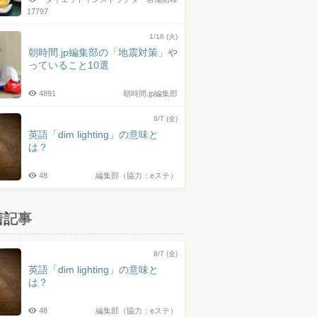
17797
1/16 (火)
朝時間.jp編集部の「地震対策」や
っていること10選
4891
朝時間.jp編集部
8/7 (金)
英語「dim lighting」の意味と
は？
48
編集部（協力：eステ）
着記事
8/7 (金)
英語「dim lighting」の意味と
は？
48
編集部（協力：eステ）