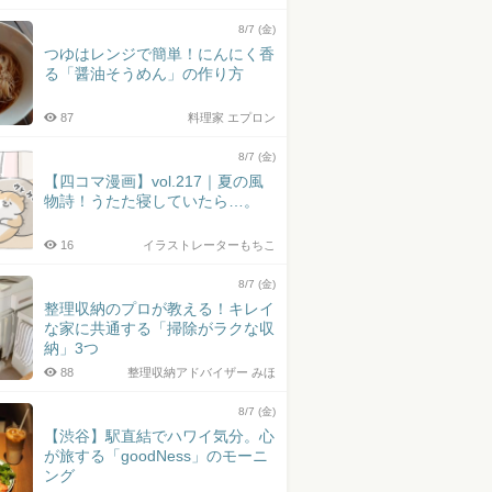
8/7 (金)
つゆはレンジで簡単！にんにく香
る「醤油そうめん」の作り方
87
料理家 エプロン
8/7 (金)
【四コマ漫画】vol.217｜夏の風
物詩！うたた寝していたら…。
16
イラストレーターもちこ
8/7 (金)
整理収納のプロが教える！キレイ
な家に共通する「掃除がラクな収
納」3つ
88
整理収納アドバイザー みほ
8/7 (金)
【渋谷】駅直結でハワイ気分。心
が旅する「goodNess」のモーニ
ング