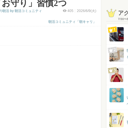
お守り」習慣2つ
朝活 by 朝活コミュニティ
405
2026/6/9(火)
ア
7/30
〜
朝活コミュニティ「朝キャリ」