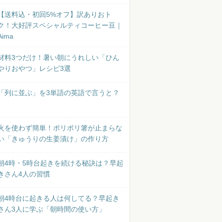
【送料込・初回5%オフ】訳ありおト
ク！大好評スペシャルティコーヒー豆｜
Aima
材料3つだけ！暑い朝にうれしい「ひん
やりおやつ」レシピ3選
「列に並ぶ」を3単語の英語で言うと？
火を使わず簡単！ポリポリ箸が止まらな
い「きゅうりの生姜漬け」の作り方
朝4時・5時台起きを続ける秘訣は？早起
きさん4人の習慣
朝4時台に起きる人は何してる？早起き
さん3人に学ぶ「朝時間の使い方」