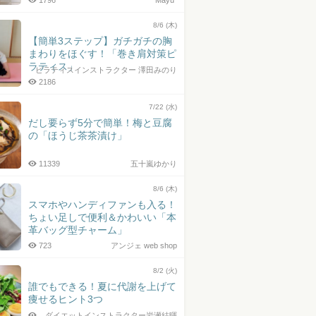
1796
Mayu*
8/6 (木)
【簡単3ステップ】ガチガチの胸
まわりをほぐす！「巻き肩対策ピ
ラティス」
ピラティスインストラクター 澤田みのり
2186
7/22 (水)
だし要らず5分で簡単！梅と豆腐
の「ほうじ茶茶漬け」
11339
五十嵐ゆかり
8/6 (木)
スマホやハンディファンも入る！
ちょい足しで便利＆かわいい「本
革バッグ型チャーム」
723
アンジェ web shop
8/2 (火)
誰でもできる！夏に代謝を上げて
痩せるヒント3つ
ダイエットインストラクター岩瀬結暉