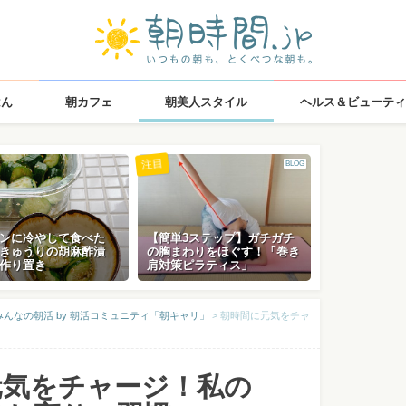
はん
朝カフェ
朝美人スタイル
ヘルス＆ビューティ
注目
BLOG
ンに冷やして食べた
【簡単3ステップ】ガチガチ
きゅうりの胡麻酢漬
の胸まわりをほぐす！「巻き
作り置き
肩対策ピラティス」
んなの朝活 by 朝活コミュニティ「朝キャリ」
>
朝時間に元気をチャ
元気をチャージ！私の