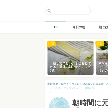
TOP
今日の朝
朝ご
Skip
注目
注目
to
content
「親子で楽しい」子どもと作
キンキ
れる！夏休み朝ごはんレシピ
い！『
3選
け』の
朝時間.jp
>
朝美人スタイル
>
早起きで自分革命！み
ージ！私の「エンタメお守り」習慣2つ
朝時間に