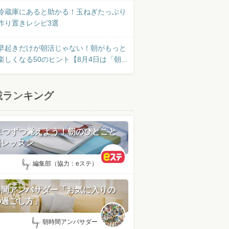
冷蔵庫にあると助かる！玉ねぎたっぷり
作り置きレシピ3選
早起きだけが朝活じゃない！朝がもっと
楽しくなる50のヒント【8月4日は「朝...
載ランキング
日1つずつ覚えよう！朝のひとこと
語レッスン
by:
編集部（協力：eステ）
時間アンバサダー「お気に入りの
の過ごし方」
by:
朝時間アンバサダー