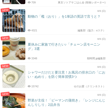
BLOG
709
東京ソトアサごはん会 (朝食レポーター)
NEW
8/9 (日)
動物の「檻（おり）」を1単語の英語で言うと？
4321
編集部（協力：eステ）
NEW
8/9 (日)
夏休みに家族で行きたい♪「チェーン店モーニン
グ」3選
3348
朝時間.jp編集部
NEW
8/9 (日)
シャワーだけだと要注意！お風呂の排水口の「にお
い・ぬめり」を防ぐ簡単習慣3つ
15742
せのお愛（クリンネスト）
NEW
8/9 (日)
野菜が主役！「ピーマンの蒲焼き」「レンジにんじ
んしりしり」2品弁当