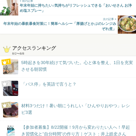
« 前の記事
年末年始に持ちたい♪気持ちがリフレッシュできる「おいせさん お浄
め塩スプレー」
次の記事 »
年末年始の暴飲暴食対策に！簡単ヘルシー「厚揚げとかぶのレンジみ
ぞれ煮」
アクセスランキング
8/2
〜
8/8
5時起きを30年続けて気づいた。心と体を整え、1日を充実
させる朝習慣
「バス停」を英語で言うと？
材料3つだけ！暑い朝にうれしい「ひんやりおやつ」レシ
ピ3選
【参加者募集】8/22開催！9月から変わりたい人へ！早起
き習慣化と“自分時間”の作り方｜ゲスト：井上皓史さん