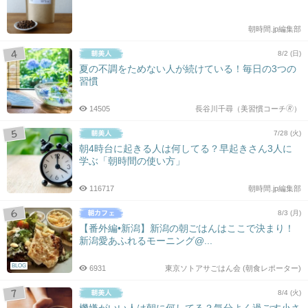
朝時間.jp編集部
8/2 (日)
夏の不調をためない人が続けている！毎日の3つの
習慣
14505
長谷川千尋（美習慣コーチ🄬）
7/28 (火)
朝4時台に起きる人は何してる？早起きさん3人に
学ぶ「朝時間の使い方」
116717
朝時間.jp編集部
8/3 (月)
【番外編•新潟】新潟の朝ごはんはここで決まり！
新潟愛あふれるモーニング@...
BLOG
6931
東京ソトアサごはん会 (朝食レポーター)
8/4 (火)
機嫌がいい人は朝に何してる？気分よく過ごす小さ