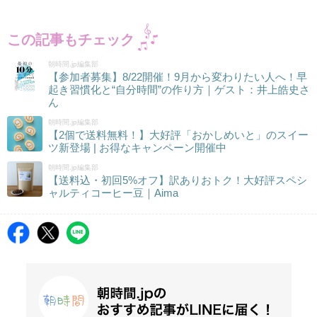
この記事もチェック
朝時間.jp編集部
【参加者募集】8/22開催！9月から変わりたい人へ！早
起き習慣化と“自分時間”の作り方｜ゲスト：井上皓史さ
ん
朝時間.jp編集部
【2個で送料無料！】大好評「おかしめいと」のスイー
ツ新登場 | お得なキャンペーン開催中
朝時間.jp編集部
【送料込・初回5%オフ】訳ありおトク！大好評スペシ
ャルティコーヒー豆｜Aima