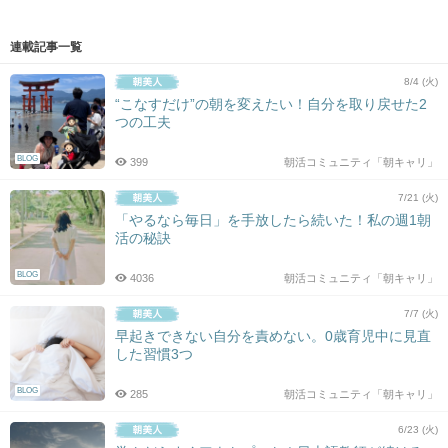
連載記事一覧
8/4 (火)
“こなすだけ”の朝を変えたい！自分を取り戻せた2
つの工夫
BLOG
399
朝活コミュニティ「朝キャリ」
7/21 (火)
「やるなら毎日」を手放したら続いた！私の週1朝
活の秘訣
BLOG
4036
朝活コミュニティ「朝キャリ」
7/7 (火)
早起きできない自分を責めない。0歳育児中に見直
した習慣3つ
BLOG
285
朝活コミュニティ「朝キャリ」
6/23 (火)