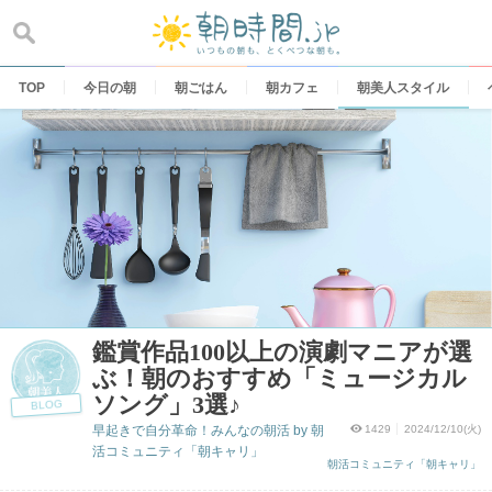
Skip
to
content
TOP
今日の朝
朝ごはん
朝カフェ
朝美人スタイル
鑑賞作品100以上の演劇マニアが選
ぶ！朝のおすすめ「ミュージカル
ソング」3選♪
BLOG
早起きで自分革命！みんなの朝活 by 朝
1429
2024/12/10(火)
活コミュニティ「朝キャリ」
朝活コミュニティ「朝キャリ」