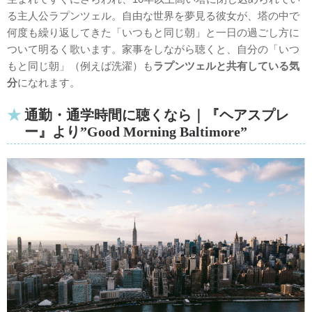
る主人公ラプンツェル。自由な世界を夢見る彼女が、塔の中で
何度も繰り返してきた「いつもと同じ朝」と一日の過ごし方に
ついて明るく歌います。家事をしながら聴くと、自分の「いつ
もと同じ朝」（例えば洗濯）も
ラプンツェルと共有している気
分
になれます。
通勤・通学時間に聴くなら｜『ヘアスプレ
ー』より”Good Morning Baltimore”