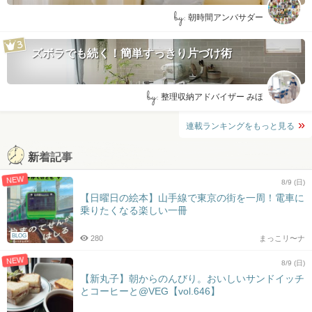
by:
朝時間アンバサダー
ズボラでも続く！簡単すっきり片づけ術
by:
整理収納アドバイザー みほ
連載ランキングをもっと見る
新着記事
NEW
8/9 (日)
【日曜日の絵本】山手線で東京の街を一周！電車に
乗りたくなる楽しい一冊
BLOG
280
まっこリ〜ナ
NEW
8/9 (日)
【新丸子】朝からのんびり。おいしいサンドイッチ
とコーヒーと@VEG【vol.646】