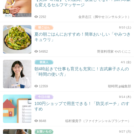
も変えるセルフマッサージ
BLOG
2292
金井志江（脚やせコンサルタント）
8/10 (土)
夏の朝ごはんにおすすめ！簡単おいしい「やみつき
キュウリ」
54952
野菜料理家 やのくにこ
4/1 (金)
朝4時起きで仕事も育児も充実に！吉武麻子さんの
「時間の使い方」
12359
朝時間.jp編集部
9/14 (木)
100円ショップで用意できる！「防災ポーチ」のす
すめ
8648
稲村優貴子（ファイナンシャルプランナー）
9/27 (月)