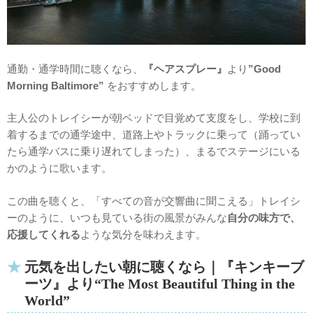
通勤・通学時間に聴くなら、
『ヘアスプレー』
より
”Good
Morning Baltimore”
をおすすめします。
主人公のトレイシーが朝ベッドで目覚めて支度をし、学校に到
着するまでの通学途中、道路上やトラックに乗って（踊ってい
たら通学バスに乗り遅れてしまった）、まるでステージにいる
かのように歌います。
この曲を聴くと、「すべての音が交響曲に聞こえる」トレイシ
ーのように、いつも見ている街の風景がみんな
自分の味方で、
応援してくれる
ような気分を味わえます。
元気を出したい朝に聴くなら｜『キンキーブ
ーツ』より“The Most Beautiful Thing in the
World”