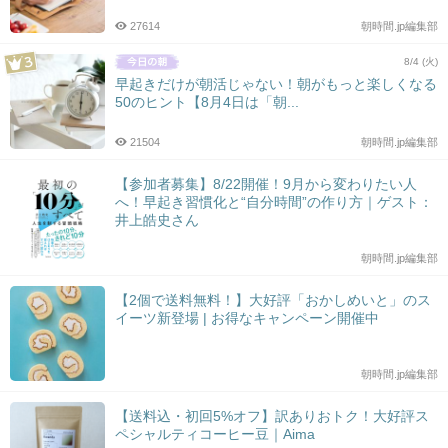
27614
朝時間.jp編集部
8/4 (火)
早起きだけが朝活じゃない！朝がもっと楽しくなる
50のヒント【8月4日は「朝...
21504
朝時間.jp編集部
【参加者募集】8/22開催！9月から変わりたい人
へ！早起き習慣化と“自分時間”の作り方｜ゲスト：
井上皓史さん
朝時間.jp編集部
【2個で送料無料！】大好評「おかしめいと」のス
イーツ新登場 | お得なキャンペーン開催中
朝時間.jp編集部
【送料込・初回5%オフ】訳ありおトク！大好評ス
ペシャルティコーヒー豆｜Aima