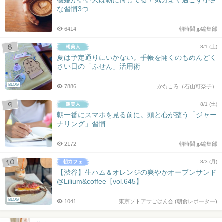
な習慣3つ
6414
朝時間.jp編集部
8/1 (土)
夏は予定通りにいかない。手帳を開くのもめんどく
さい日の「ふせん」活用術
BLOG
7886
かなころ（石山可奈子）
8/1 (土)
朝一番にスマホを見る前に。頭と心が整う「ジャー
ナリング」習慣
2172
朝時間.jp編集部
8/3 (月)
【渋谷】生ハム＆オレンジの爽やかオープンサンド
@Lilium&coffee【vol.645】
BLOG
1041
東京ソトアサごはん会 (朝食レポーター)