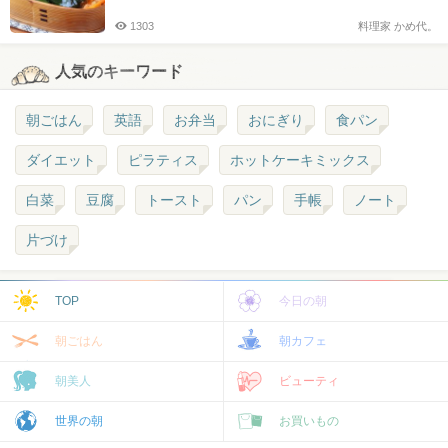
1303
料理家 かめ代。
人気のキーワード
朝ごはん
英語
お弁当
おにぎり
食パン
ダイエット
ピラティス
ホットケーキミックス
白菜
豆腐
トースト
パン
手帳
ノート
片づけ
TOP
今日の朝
朝ごはん
朝カフェ
朝美人
ビューティ
世界の朝
お買いもの