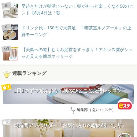
早起きだけが朝活じゃない！朝がもっと楽しくなる50のヒ
ント【8月4日は「朝...
ドリンク代＋150円で大満足！「喫茶室ルノアール」の上
質モーニング
【美脚への道】むくみ足首をすっきり！アキレス腱がシュ
ッと見える簡単マッサージ
BLOG
連載ランキング
1日1つずつ覚えよう！朝のひとこと英語レッスン
by:
編集部（協力：eステ）
朝時間アンバサダー「お気に入りの朝の過ごし方」