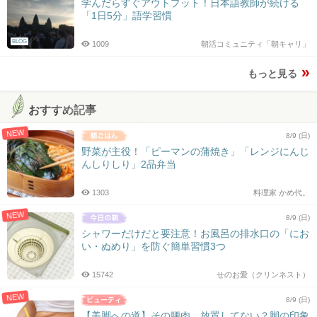
学んだらすぐアウトプット！日本語教師が続ける
「1日5分」語学習慣
BLOG
1009
朝活コミュニティ「朝キャリ」
もっと見る
おすすめ記事
NEW
8/9 (日)
野菜が主役！「ピーマンの蒲焼き」「レンジにんじ
んしりしり」2品弁当
1303
料理家 かめ代。
NEW
8/9 (日)
シャワーだけだと要注意！お風呂の排水口の「にお
い・ぬめり」を防ぐ簡単習慣3つ
15742
せのお愛（クリンネスト）
NEW
8/9 (日)
【美脚への道】その腰肉、放置してない？脚の印象