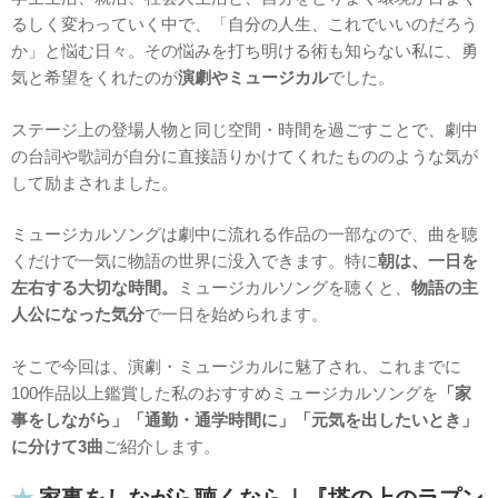
るしく変わっていく中で、「自分の人生、これでいいのだろう
か」と悩む日々。その悩みを打ち明ける術も知らない私に、勇
気と希望をくれたのが
演劇やミュージカル
でした。
ステージ上の登場人物と同じ空間・時間を過ごすことで、劇中
の台詞や歌詞が自分に直接語りかけてくれたもののような気が
して励まされました。
ミュージカルソングは劇中に流れる作品の一部なので、曲を聴
くだけで一気に物語の世界に没入できます。特に
朝は、一日を
左右する大切な時間。
ミュージカルソングを聴くと、
物語の主
人公になった気分
で一日を始められます。
そこで今回は、演劇・ミュージカルに魅了され、これまでに
100作品以上鑑賞した私のおすすめミュージカルソングを
「家
事をしながら」「通勤・通学時間に」「元気を出したいとき」
に分けて3曲
ご紹介します。