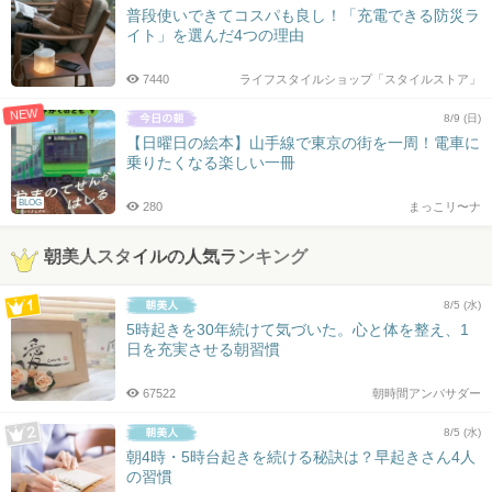
普段使いできてコスパも良し！「充電できる防災ラ
イト」を選んだ4つの理由
7440
ライフスタイルショップ「スタイルストア」
NEW
8/9 (日)
【日曜日の絵本】山手線で東京の街を一周！電車に
乗りたくなる楽しい一冊
BLOG
280
まっこリ〜ナ
朝美人スタイルの人気ランキング
8/5 (水)
5時起きを30年続けて気づいた。心と体を整え、1
日を充実させる朝習慣
67522
朝時間アンバサダー
8/5 (水)
朝4時・5時台起きを続ける秘訣は？早起きさん4人
の習慣