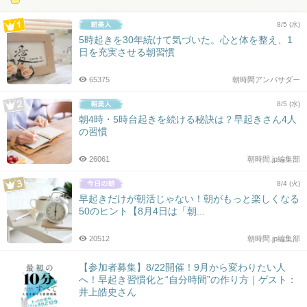
8/5 (水)
5時起きを30年続けて気づいた。心と体を整え、1
日を充実させる朝習慣
65375
朝時間アンバサダー
8/5 (水)
朝4時・5時台起きを続ける秘訣は？早起きさん4人
の習慣
26061
朝時間.jp編集部
8/4 (火)
早起きだけが朝活じゃない！朝がもっと楽しくなる
50のヒント【8月4日は「朝...
20512
朝時間.jp編集部
【参加者募集】8/22開催！9月から変わりたい人
へ！早起き習慣化と“自分時間”の作り方｜ゲスト：
井上皓史さん