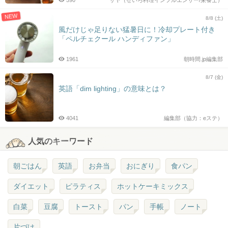
590
サヤ（せいろ料理インフルエンサー/栄養士）
NEW
8/8 (土)
風だけじゃ足りない猛暑日に！冷却プレート付き
「ペルチェクール ハンディファン」
1961
朝時間.jp編集部
8/7 (金)
英語「dim lighting」の意味とは？
4041
編集部（協力：eステ）
人気のキーワード
朝ごはん
英語
お弁当
おにぎり
食パン
ダイエット
ピラティス
ホットケーキミックス
白菜
豆腐
トースト
パン
手帳
ノート
片づけ