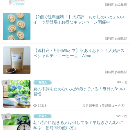
朝時間.jp編集部
【2個で送料無料！】大好評「おかしめいと」のス
イーツ新登場 | お得なキャンペーン開催中
朝時間.jp編集部
【送料込・初回5%オフ】訳ありおトク！大好評ス
ペシャルティコーヒー豆｜Aima
朝時間.jp編集部
8/2 (日)
夏の不調をためない人が続けている！毎日の3つの
習慣
14318
長谷川千尋（美習慣コーチ🄬）
7/28 (火)
朝4時台に起きる人は何してる？早起きさん3人に
学ぶ「朝時間の使い方」