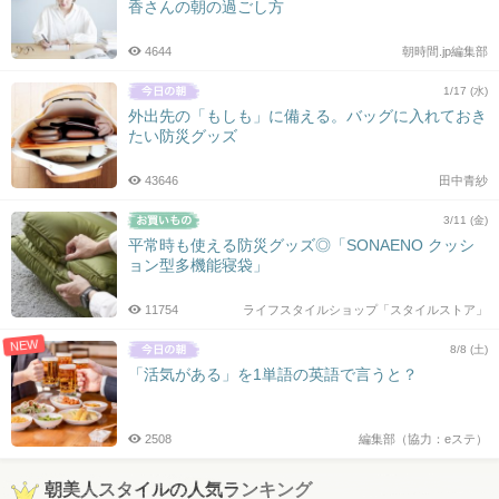
香さんの朝の過ごし方
4644
朝時間.jp編集部
1/17 (水)
外出先の「もしも」に備える。バッグに入れておき
たい防災グッズ
43646
田中青紗
3/11 (金)
平常時も使える防災グッズ◎「SONAENO クッシ
ョン型多機能寝袋」
11754
ライフスタイルショップ「スタイルストア」
NEW
8/8 (土)
「活気がある」を1単語の英語で言うと？
2508
編集部（協力：eステ）
朝美人スタイルの人気ランキング