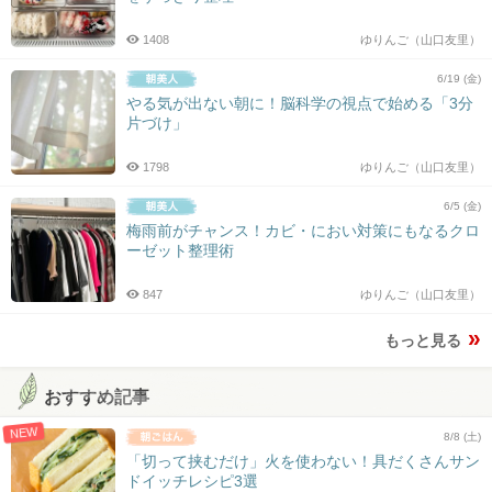
1408
ゆりんご（山口友里）
6/19 (金)
やる気が出ない朝に！脳科学の視点で始める「3分
片づけ」
1798
ゆりんご（山口友里）
6/5 (金)
梅雨前がチャンス！カビ・におい対策にもなるクロ
ーゼット整理術
847
ゆりんご（山口友里）
もっと見る
おすすめ記事
NEW
8/8 (土)
「切って挟むだけ」火を使わない！具だくさんサン
ドイッチレシピ3選