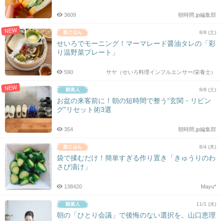
3609
朝時間.jp編集部
NEW
8/8 (土)
せいろでモーニング！マーマレード醤油タレの「彩
り温野菜プレート」
590
サヤ（せいろ料理インフルエンサー/栄養士）
NEW
8/8 (土)
お盆の来客前に！朝の短時間で整う“玄関・リビン
グ”リセット術3選
354
朝時間.jp編集部
8/4 (木)
袋で揉むだけ！簡単すぎる作り置き「きゅうりのわ
さび漬け」
138420
Mayu*
11/1 (水)
朝の「ひとり会議」で後悔のない選択を。山口恵理