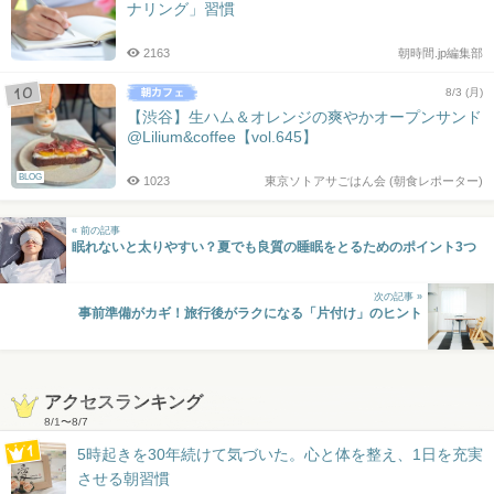
ナリング」習慣
2163
朝時間.jp編集部
8/3 (月)
【渋谷】生ハム＆オレンジの爽やかオープンサンド
@Lilium&coffee【vol.645】
BLOG
1023
東京ソトアサごはん会 (朝食レポーター)
« 前の記事
眠れないと太りやすい？夏でも良質の睡眠をとるためのポイント3つ
次の記事 »
事前準備がカギ！旅行後がラクになる「片付け」のヒント
アクセスランキング
8/1
〜
8/7
5時起きを30年続けて気づいた。心と体を整え、1日を充実
させる朝習慣