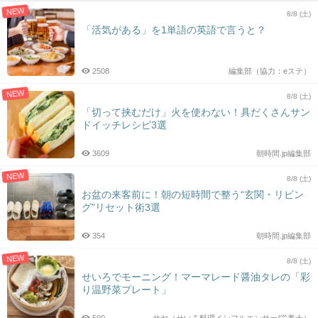
NEW
8/8 (土)
「活気がある」を1単語の英語で言うと？
2508
編集部（協力：eステ）
NEW
8/8 (土)
「切って挟むだけ」火を使わない！具だくさんサン
ドイッチレシピ3選
3609
朝時間.jp編集部
NEW
8/8 (土)
お盆の来客前に！朝の短時間で整う“玄関・リビン
グ”リセット術3選
354
朝時間.jp編集部
NEW
8/8 (土)
せいろでモーニング！マーマレード醤油タレの「彩
り温野菜プレート」