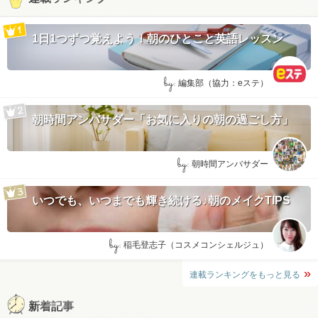
1日1つずつ覚えよう！朝のひとこと英語レッスン
by:
編集部（協力：eステ）
朝時間アンバサダー「お気に入りの朝の過ごし方」
by:
朝時間アンバサダー
いつでも、いつまでも輝き続ける♪朝のメイクTIPS
by:
稲毛登志子（コスメコンシェルジュ）
連載ランキングをもっと見る
新着記事