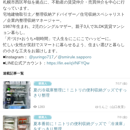
札幌市西区琴似を拠点に、不動産の賃貸仲介・売買仲介を中心に行
なっています。
宅地建物取引士／整理収納アドバイザー／住宅収納スペシャリスト
／企業内整理収納マネージャー。
1987年生まれ、2児のシングルマザー。親子3人で3LDK賃貸マンシ
ョン暮らし。
「片づけ×おうち×朝時間」で人生をにこにこでハッピーに。
忙しい女性が笑顔でスマートに暮らせるよう、住まい選びと暮らし
の小さな工夫をお届けします。
■Instagram：
@yuringo717
／
@smirule.sapporo
■LINE公式アカウント：
https://lin.ee/qVNFYQw
連載記事一覧
7/17 (金)
夏の冷蔵庫整理に！ニトリの便利収納グッズですっ
きり整理
1283
ゆりんご（山口友里）
7/3 (金)
夏本番前に！ニトリの便利収納グッズで「冷凍庫」
をすっきり整理