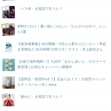
「バス停」を英語で言うと？
材料3つだけ！暑い朝にうれしい「ひんやりおやつ」レシ
ピ3選
【参加者募集】8/22開催！9月から変わりたい人へ！早起
き習慣化と“自分時間”の作り方｜ゲスト：井上皓史さん
【2個で送料無料！】大好評「おかしめいと」のスイーツ
新登場 | お得なキャンペーン開催中
【送料込・初回5%オフ】訳ありおトク！大好評スペシャ
ルティコーヒー豆｜Aima
「静かに」を英語で言うと？