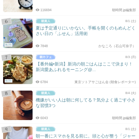
116694
朝時間.jp編集部
8/1 (土)
夏は予定通りにいかない。手帳を開くのもめんどく
さい日の「ふせん」活用術
BLOG
7848
かなころ（石山可奈子）
8/3 (月)
【番外編•新潟】新潟の朝ごはんはここで決まり！
新潟愛あふれるモーニング@...
BLOG
6784
東京ソトアサごはん会 (朝食レポーター)
8/4 (火)
機嫌がいい人は朝に何してる？気分よく過ごす小さ
な習慣3つ
6043
朝時間.jp編集部
8/1 (土)
朝一番にスマホを見る前に。頭と心が整う「ジャー