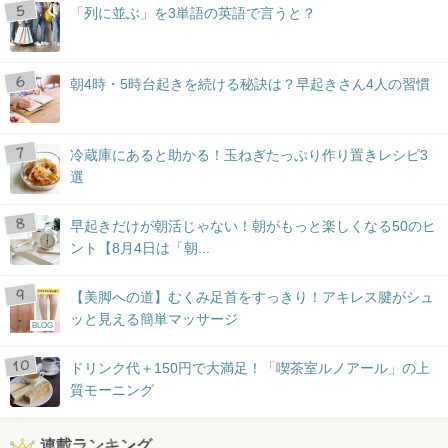
「列に並ぶ」を3単語の英語で言うと？
朝4時・5時台起きを続ける秘訣は？早起きさん4人の習慣
冷蔵庫にあると助かる！玉ねぎたっぷり作り置きレシピ3
選
早起きだけが朝活じゃない！朝がもっと楽しくなる50のヒ
ント【8月4日は「朝...
【美脚への道】むくみ足首をすっきり！アキレス腱がシュ
ッと見える簡単マッサージ
BLOG
ドリンク代＋150円で大満足！「喫茶室ルノアール」の上
質モーニング
連載ランキング