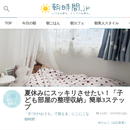
Skip
to
content
TOP
今日の朝
朝ごはん
朝カフェ
朝美人スタイル
夏休みにスッキリさせたい！「子
ども部屋の整理収納」簡単3ステッ
プ
「片づけ×おうち」で迎える、にこにこな
1248
2025/8/1(金)
朝時間
ゆりんご（山口友里）