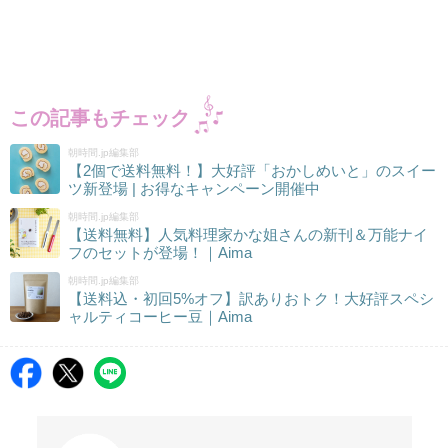
この記事もチェック
朝時間.jp編集部
【2個で送料無料！】大好評「おかしめいと」のスイー
ツ新登場 | お得なキャンペーン開催中
朝時間.jp編集部
【送料無料】人気料理家かな姐さんの新刊＆万能ナイ
フのセットが登場！｜Aima
朝時間.jp編集部
【送料込・初回5%オフ】訳ありおトク！大好評スペシ
ャルティコーヒー豆｜Aima