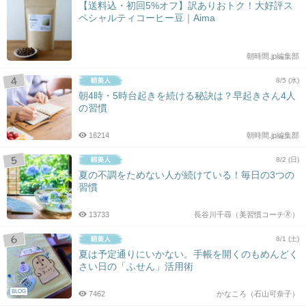
【送料込・初回5%オフ】訳ありおトク！大好評ス
ペシャルティコーヒー豆｜Aima
朝時間.jp編集部
8/5 (水)
朝4時・5時台起きを続ける秘訣は？早起きさん4人
の習慣
16214
朝時間.jp編集部
8/2 (日)
夏の不調をためない人が続けている！毎日の3つの
習慣
13733
長谷川千尋（美習慣コーチ🄬）
8/1 (土)
夏は予定通りにいかない。手帳を開くのもめんどく
さい日の「ふせん」活用術
BLOG
7462
かなころ（石山可奈子）