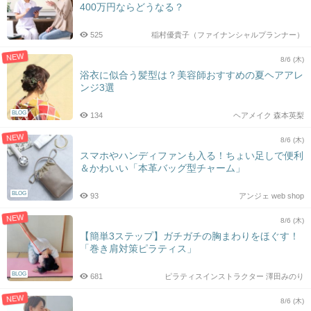
400万円ならどうなる？
525
稲村優貴子（ファイナンシャルプランナー）
NEW
8/6 (木)
浴衣に似合う髪型は？美容師おすすめの夏ヘアアレ
ンジ3選
BLOG
134
ヘアメイク 森本英梨
NEW
8/6 (木)
スマホやハンディファンも入る！ちょい足しで便利
＆かわいい「本革バッグ型チャーム」
BLOG
93
アンジェ web shop
NEW
8/6 (木)
【簡単3ステップ】ガチガチの胸まわりをほぐす！
「巻き肩対策ピラティス」
BLOG
681
ピラティスインストラクター 澤田みのり
NEW
8/6 (木)