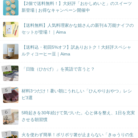
【2個で送料無料！】大好評「おかしめいと」のスイーツ
新登場 | お得なキャンペーン開催中
【送料無料】人気料理家かな姐さんの新刊＆万能ナイフの
セットが登場！｜Aima
【送料込・初回5%オフ】訳ありおトク！大好評スペシャ
ルティコーヒー豆｜Aima
「日陰（ひかげ）」を英語で言うと？
材料3つだけ！暑い朝にうれしい「ひんやりおやつ」レシ
ピ3選
5時起きを30年続けて気づいた。心と体を整え、1日を充実
させる朝習慣
火を使わず簡単！ポリポリ箸が止まらない「きゅうりの生