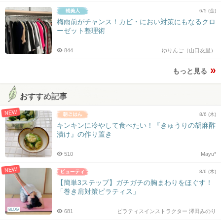
6/5 (金)
梅雨前がチャンス！カビ・におい対策にもなるクロ
ーゼット整理術
844
ゆりんご（山口友里）
もっと見る
おすすめ記事
NEW
8/6 (木)
キンキンに冷やして食べたい！『きゅうりの胡麻酢
漬け』の作り置き
510
Mayu*
NEW
8/6 (木)
【簡単3ステップ】ガチガチの胸まわりをほぐす！
「巻き肩対策ピラティス」
BLOG
681
ピラティスインストラクター 澤田みのり