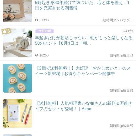
5時起きを30年続けて気づいた。心と体を整え、1
日を充実させる朝習慣
31398
朝時間アンバサダー
8/4 (火)
早起きだけが朝活じゃない！朝がもっと楽しくなる
50のヒント【8月4日は「朝...
16258
朝時間.jp編集部
【2個で送料無料！】大好評「おかしめいと」のス
イーツ新登場 | お得なキャンペーン開催中
朝時間.jp編集部
【送料無料】人気料理家かな姐さんの新刊＆万能ナ
イフのセットが登場！｜Aima
朝時間.jp編集部