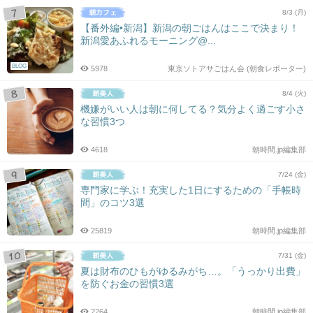
8/3 (月)
【番外編•新潟】新潟の朝ごはんはここで決まり！
新潟愛あふれるモーニング@...
BLOG
5978
東京ソトアサごはん会 (朝食レポーター)
8/4 (火)
機嫌がいい人は朝に何してる？気分よく過ごす小さ
な習慣3つ
4618
朝時間.jp編集部
7/24 (金)
専門家に学ぶ！充実した1日にするための「手帳時
間」のコツ3選
25819
朝時間.jp編集部
7/31 (金)
夏は財布のひもがゆるみがち…。「うっかり出費」
を防ぐお金の習慣3選
2264
朝時間.jp編集部