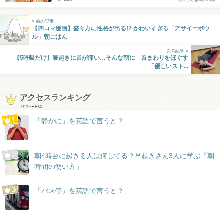
« 前の記事
【四コマ漫画】盛り方に性格が出る!? かわいすぎる「アサイーボウ
ル」朝ごはん
次の記事 »
【5呼吸だけ】寝起きに首が痛い…そんな朝に！首まわりをほぐす
「優しいスト...
アクセスランキング
7/29
〜
8/4
「静かに」を英語で言うと？
朝4時台に起きる人は何してる？早起きさん3人に学ぶ「朝
時間の使い方」
「バス停」を英語で言うと？