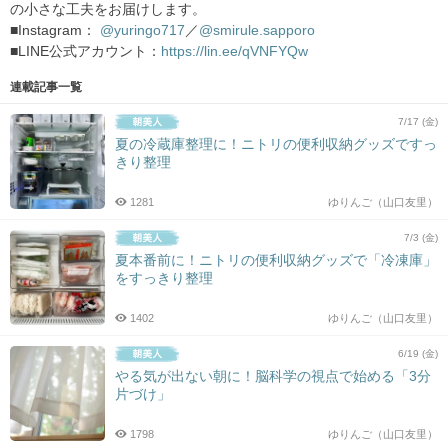
の小さな工夫をお届けします。
■Instagram：
@yuringo717
／
@smirule.sapporo
■LINE公式アカウント：
https://lin.ee/qVNFYQw
連載記事一覧
7/17 (金)
夏の冷蔵庫整理に！ニトリの便利収納グッズですっ
きり整理
1281
ゆりんご（山口友里）
7/3 (金)
夏本番前に！ニトリの便利収納グッズで「冷凍庫」
をすっきり整理
1402
ゆりんご（山口友里）
6/19 (金)
やる気が出ない朝に！脳科学の視点で始める「3分
片づけ」
1798
ゆりんご（山口友里）