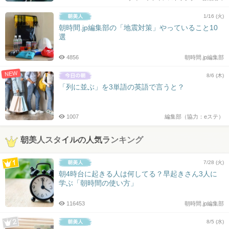
1/16 (火)
朝時間.jp編集部の「地震対策」やっていること10
選
4856
朝時間.jp編集部
NEW
8/6 (木)
「列に並ぶ」を3単語の英語で言うと？
1007
編集部（協力：eステ）
朝美人スタイルの人気ランキング
7/28 (火)
朝4時台に起きる人は何してる？早起きさん3人に
学ぶ「朝時間の使い方」
116453
朝時間.jp編集部
8/5 (水)