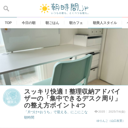
Skip
to
content
TOP
今日の朝
朝ごはん
朝カフェ
朝美人スタイル
スッキリ快適！整理収納アドバイ
ザーの「集中できるデスク周り」
の整え方ポイント4つ
「片づけ×おうち」で迎える、にこにこな
2035
2025/7/4(金)
朝時間
ゆりんご（山口友里）