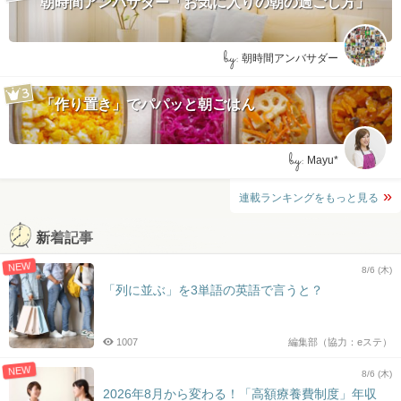
朝時間アンバサダー「お気に入りの朝の過ごし方」
by:
朝時間アンバサダー
「作り置き」でパパッと朝ごはん
by:
Mayu*
連載ランキングをもっと見る
新着記事
NEW
8/6 (木)
「列に並ぶ」を3単語の英語で言うと？
1007
編集部（協力：eステ）
NEW
8/6 (木)
2026年8月から変わる！「高額療養費制度」年収