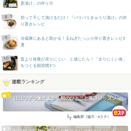
姜漬け」の作り方
BLOG
切って干して漬けるだけ！『パリパリきゅうり漬け』の作
り置きレシピ
冷蔵庫にあると助かる！玉ねぎたっぷり作り置きレシピ3
選
昔より体重が戻りにくい…と感じたら！「太りにくい体」
をつくる朝習慣3つ
連載ランキング
1日1つずつ覚えよう！朝のひとこと英語レッスン
by:
編集部（協力：eステ）