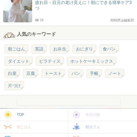
疲れ目・目元の老け見えに！朝にできる簡単ケア3
つ
76
朝時間.jp編集部
人気のキーワード
朝ごはん
英語
お弁当
おにぎり
食パン
ダイエット
ピラティス
ホットケーキミックス
白菜
豆腐
トースト
パン
手帳
ノート
片づけ
TOP
今日の朝
朝ごはん
朝カフェ