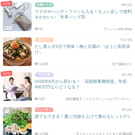
NEW
8/6 (木)
スマホやハンディファンも入る！ちょい足しで便利
＆かわいい「本革バッグ型...
BLOG
93
アンジェ web shop
7/22 (水)
だし要らず5分で簡単！梅と豆腐の「ほうじ茶茶漬
け」
11285
五十嵐ゆかり
NEW
8/6 (木)
2026年8月から変わる！「高額療養費制度」年収
400万円ならどうなる？
525
稲村優貴子（ファイナンシャルプランナー）
8/2 (火)
誰でもできる！夏に代謝を上げて痩せるヒント3つ
17708
ダイエットインストラクター岩瀬結暉