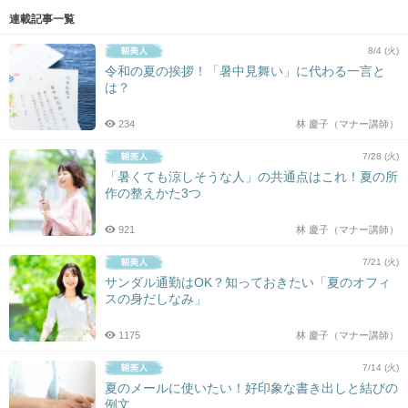
連載記事一覧
8/4 (火)
令和の夏の挨拶！「暑中見舞い」に代わる一言と
は？
234
林 慶子（マナー講師）
7/28 (火)
「暑くても涼しそうな人」の共通点はこれ！夏の所
作の整えかた3つ
921
林 慶子（マナー講師）
7/21 (火)
サンダル通勤はOK？知っておきたい「夏のオフィ
スの身だしなみ」
1175
林 慶子（マナー講師）
7/14 (火)
夏のメールに使いたい！好印象な書き出しと結びの
例文