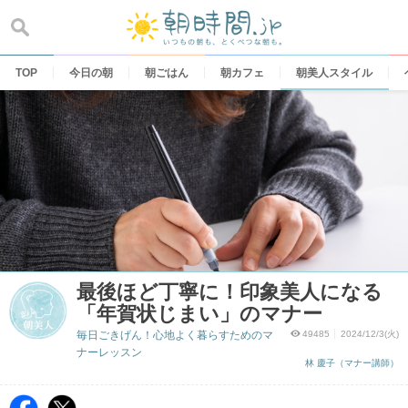
Skip
to
content
TOP
今日の朝
朝ごはん
朝カフェ
朝美人スタイル
最後ほど丁寧に！印象美人になる
「年賀状じまい」のマナー
毎日ごきげん！心地よく暮らすためのマ
49485
2024/12/3(火)
ナーレッスン
林 慶子（マナー講師）