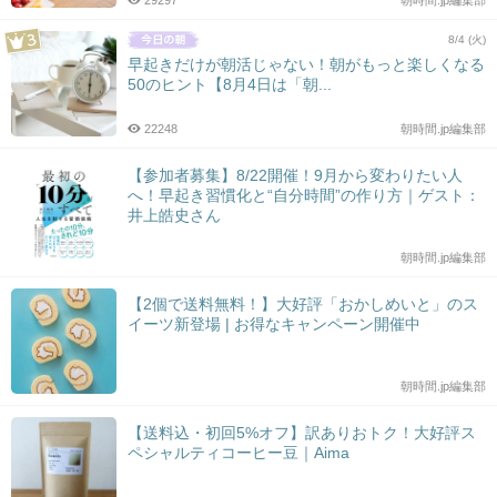
29297
朝時間.jp編集部
8/4 (火)
早起きだけが朝活じゃない！朝がもっと楽しくなる
50のヒント【8月4日は「朝...
22248
朝時間.jp編集部
【参加者募集】8/22開催！9月から変わりたい人
へ！早起き習慣化と“自分時間”の作り方｜ゲスト：
井上皓史さん
朝時間.jp編集部
【2個で送料無料！】大好評「おかしめいと」のス
イーツ新登場 | お得なキャンペーン開催中
朝時間.jp編集部
【送料込・初回5%オフ】訳ありおトク！大好評ス
ペシャルティコーヒー豆｜Aima