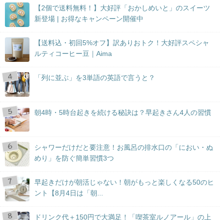
【2個で送料無料！】大好評「おかしめいと」のスイーツ
新登場 | お得なキャンペーン開催中
【送料込・初回5%オフ】訳ありおトク！大好評スペシャ
ルティコーヒー豆｜Aima
「列に並ぶ」を3単語の英語で言うと？
朝4時・5時台起きを続ける秘訣は？早起きさん4人の習慣
シャワーだけだと要注意！お風呂の排水口の「におい・ぬ
めり」を防ぐ簡単習慣3つ
早起きだけが朝活じゃない！朝がもっと楽しくなる50のヒ
ント【8月4日は「朝...
ドリンク代＋150円で大満足！「喫茶室ルノアール」の上