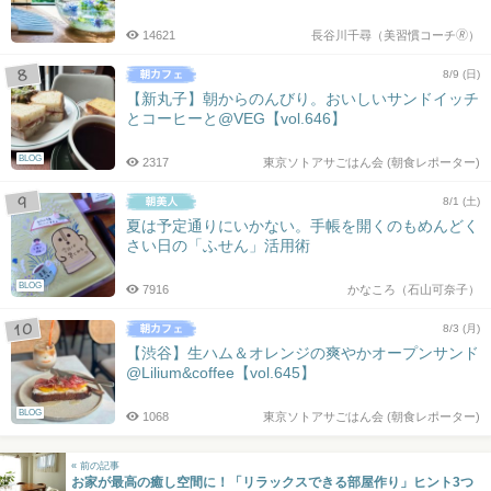
14621
長谷川千尋（美習慣コーチ🄬）
8/9 (日)
【新丸子】朝からのんびり。おいしいサンドイッチ
とコーヒーと@VEG【vol.646】
BLOG
2317
東京ソトアサごはん会 (朝食レポーター)
8/1 (土)
夏は予定通りにいかない。手帳を開くのもめんどく
さい日の「ふせん」活用術
BLOG
7916
かなころ（石山可奈子）
8/3 (月)
【渋谷】生ハム＆オレンジの爽やかオープンサンド
@Lilium&coffee【vol.645】
BLOG
1068
東京ソトアサごはん会 (朝食レポーター)
« 前の記事
お家が最高の癒し空間に！「リラックスできる部屋作り」ヒント3つ