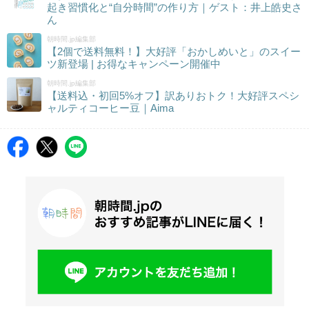
起き習慣化と“自分時間”の作り方｜ゲスト：井上皓史さ
ん
朝時間.jp編集部
【2個で送料無料！】大好評「おかしめいと」のスイー
ツ新登場 | お得なキャンペーン開催中
朝時間.jp編集部
【送料込・初回5%オフ】訳ありおトク！大好評スペシ
ャルティコーヒー豆｜Aima