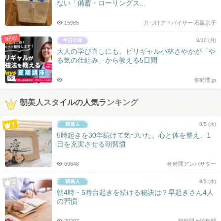
ない「備蓄・ローリングス...
15985
片づけアドバイザー 石阪京子
NEW
8/10 (月)
大人の学び直しにも。ビリギャル小林さやかが「や
る気の仕組み」から教える5日間
PR
朝時間.jp
朝美人スタイルの人気ランキング
8/5 (水)
5時起きを30年続けて気づいた。心と体を整え、1
日を充実させる朝習慣
69648
朝時間アンバサダー
8/5 (水)
朝4時・5時台起きを続ける秘訣は？早起きさん4人
の習慣