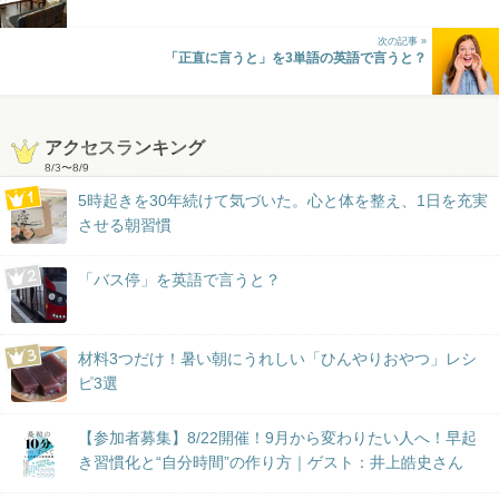
次の記事 »
「正直に言うと」を3単語の英語で言うと？
アクセスランキング
8/3
〜
8/9
5時起きを30年続けて気づいた。心と体を整え、1日を充実
させる朝習慣
「バス停」を英語で言うと？
材料3つだけ！暑い朝にうれしい「ひんやりおやつ」レシ
ピ3選
【参加者募集】8/22開催！9月から変わりたい人へ！早起
き習慣化と“自分時間”の作り方｜ゲスト：井上皓史さん