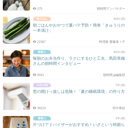
275
朝時間アンバサダー
8/23 (月)
朝ごはんやおやつで夏バテ予防！簡単「きゅうりの
一本漬け」
22367
料理家 齋藤菜々子
8/14 (水)
毎朝のお弁当作り、ラクにするひと工夫。馬田草織
さんの朝時間インタビュー
4941
朝時間.jp編集部
7/5 (水)
窓の開けっ放しは危険！「夏の睡眠環境」の作り方
39210
田中青紗
1/6 (水)
片づけアドバイザーがおすすめ！いざという時困ら