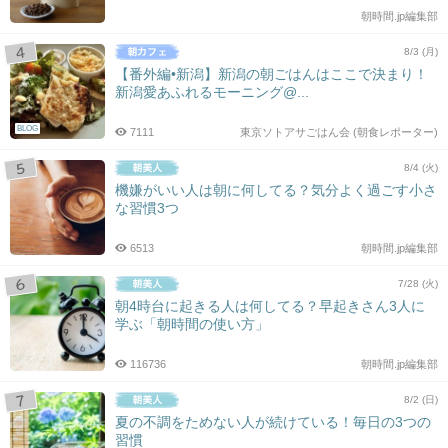
朝時間.jp編集部
8/3 (月)
【番外編•新潟】新潟の朝ごはんはここで決まり！
新潟愛あふれるモーニング@...
BLOG
7111
東京ソトアサごはん会 (朝食レポーター)
8/4 (火)
機嫌がいい人は朝に何してる？気分よく過ごす小さ
な習慣3つ
6513
朝時間.jp編集部
7/28 (火)
朝4時台に起きる人は何してる？早起きさん3人に
学ぶ「朝時間の使い方」
116736
朝時間.jp編集部
8/2 (日)
夏の不調をためない人が続けている！毎日の3つの
習慣