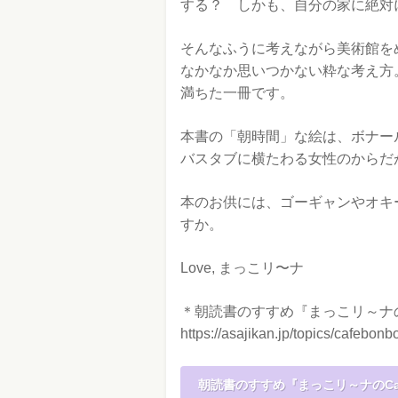
する？ しかも、自分の家に絶対
そんなふうに考えながら美術館を
なかなか思いつかない粋な考え方
満ちた一冊です。
本書の「朝時間」な絵は、ボナー
バスタブに横たわる女性のからだ
本のお供には、ゴーギャンやオキ
すか。
Love, まっこリ〜ナ
＊朝読書のすすめ『まっこリ～ナのC
https://asajikan.jp/topics/cafebonb
朝読書のすすめ『まっこリ～ナのCaf