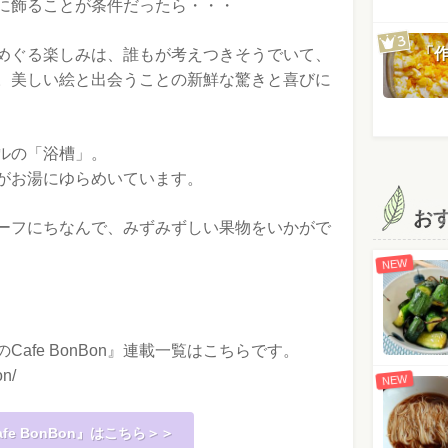
に飾ることが条件だったら・・・
「
めぐる楽しみは、誰もが考えつきそうでいて、
。美しい絵と出会うことの新鮮な驚きと喜びに
ルの「浴槽」。
がお湯にゆらめいています。
お
ーフにちなんで、みずみずしい果物をいかがで
NEW
afe BonBon』連載一覧はこちらです。
on/
NEW
e BonBon』はこちら＞＞