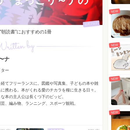
め『まっこリ～ナの
NEW
公式ブログ
朝読書”におすすめの1冊
BLOG
ritten by
NEW
〜ナ
イター
NEW
を経てフリーランスに。図鑑や写真集、子どもの本や雑
集に携わる。本がくれる愛のチカラを糧に生きる日々。
きな本の主人公は長くつ下のピッピ。
園芸、編み物、ランニング、スポーツ観戦。
NEW