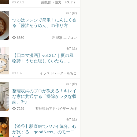
2852
編集部（協力：eステ）
8/7 (金)
つゆはレンジで簡単！にんにく香
る「醤油そうめん」の作り方
6650
料理家 エプロン
8/7 (金)
【四コマ漫画】vol.217｜夏の風
物詩！うたた寝していたら…。
182
イラストレーターもちこ
8/7 (金)
整理収納のプロが教える！キレイ
な家に共通する「掃除がラクな収
納」3つ
7229
整理収納アドバイザー みほ
8/7 (金)
【渋谷】駅直結でハワイ気分。心
が旅する「goodNess」のモーニ