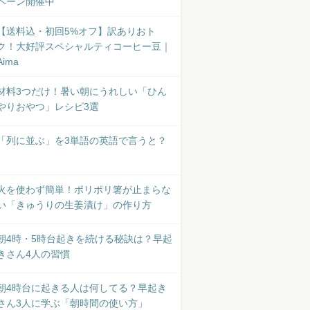
ペーン開催中
【送料込・初回5%オフ】訳ありおト
ク！大好評スペシャルティコーヒー豆｜
Aima
材料3つだけ！暑い朝にうれしい「ひん
やりおやつ」レシピ3選
「列に並ぶ」を3単語の英語で言うと？
火を使わず簡単！ポリポリ箸が止まらな
い「きゅうりの生姜漬け」の作り方
朝4時・5時台起きを続ける秘訣は？早起
きさん4人の習慣
朝4時台に起きる人は何してる？早起き
さん3人に学ぶ「朝時間の使い方」