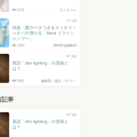
2743
なっちゃん
7/7 (月)
頭皮・髪のベタつきをスッキリ！
パチパチ弾ける「Merit ドライシ
ャンプー」
1310
朝時間.jp編集部
8/7 (金)
英語「dim lighting」の意味と
は？
2852
編集部（協力：eステ）
着記事
8/7 (金)
英語「dim lighting」の意味と
は？