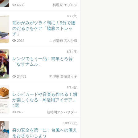
6650
料理家 エプロン
8/7 (金)
前かがみがツライ朝に！5分で腰
のだるさをケア「脇腹ストレッ
チ」
2022
ヨガ講師 高木沙織
8/3 (月)
レンジでもう一品！簡単とろ旨
「なすナムル」
34483
料理家 齋藤菜々子
8/7 (金)
レシピカードや音楽も作れる！朝
が楽しくなる「AI活用アイデア」
4選
245
朝時間アンバサダー
10/12 (土)
身の安全を第一に！台風への備え
をおさらいしよう