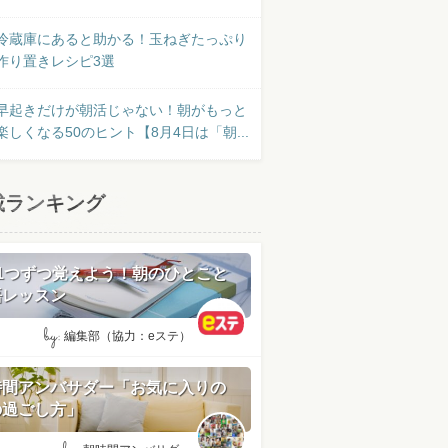
冷蔵庫にあると助かる！玉ねぎたっぷり
作り置きレシピ3選
早起きだけが朝活じゃない！朝がもっと
楽しくなる50のヒント【8月4日は「朝...
載ランキング
日1つずつ覚えよう！朝のひとこと
語レッスン
by:
編集部（協力：eステ）
時間アンバサダー「お気に入りの
の過ごし方」