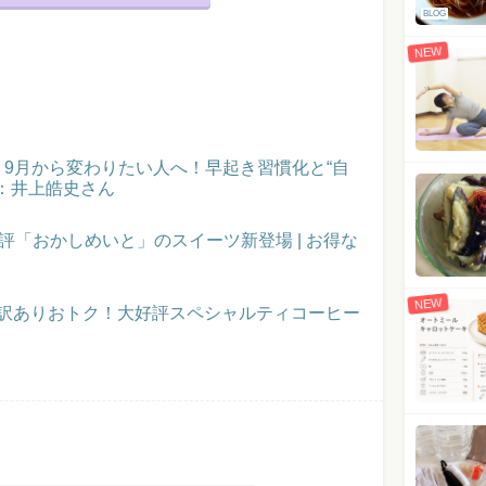
BLOG
NEW
催！9月から変わりたい人へ！早起き習慣化と“自
：井上皓史さん
評「おかしめいと」のスイーツ新登場 | お得な
NEW
】訳ありおトク！大好評スペシャルティコーヒー