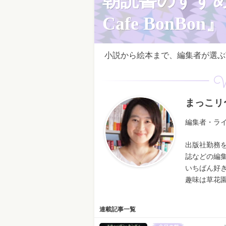
朝読書のすす
Cafe BonBon』
小説から絵本まで、編集者が選ぶ”
W
まっこリ
編集者・ラ
出版社勤務
誌などの編
いちばん好
趣味は草花
連載記事一覧