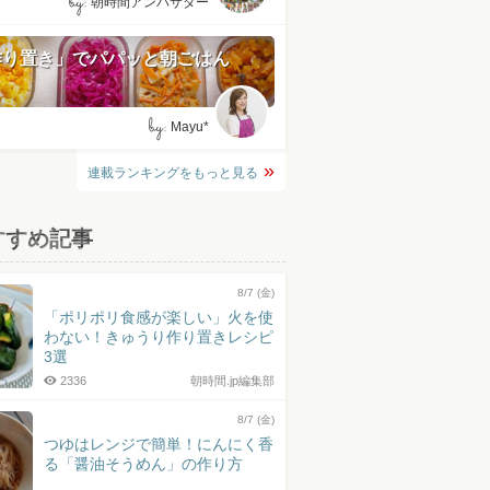
by:
朝時間アンバサダー
作り置き」でパパッと朝ごはん
by:
Mayu*
連載ランキングをもっと見る
すすめ記事
8/7 (金)
「ポリポリ食感が楽しい」火を使
わない！きゅうり作り置きレシピ
3選
2336
朝時間.jp編集部
8/7 (金)
つゆはレンジで簡単！にんにく香
る「醤油そうめん」の作り方