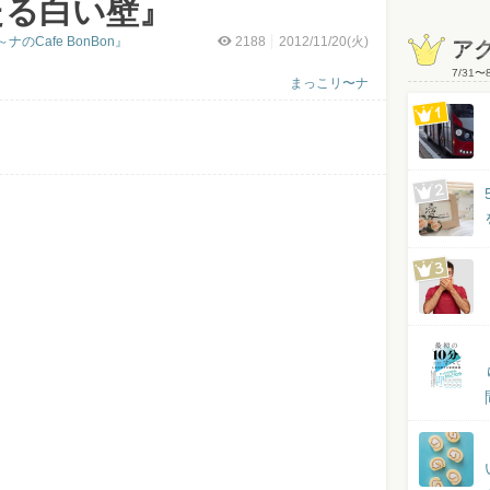
たる白い壁』
Cafe BonBon』
2188
2012/11/20(火)
ア
7/31
〜
まっこリ〜ナ