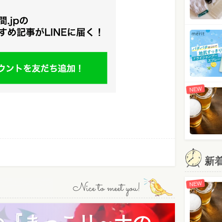
NEW
新
Nice to meet you!
NEW