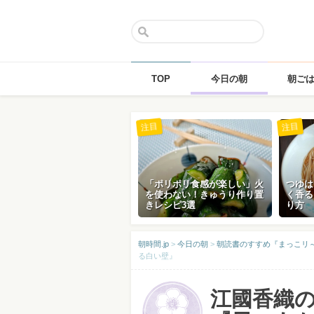
TOP
今日の朝
朝ご
Skip
注目
注目
to
content
「ポリポリ食感が楽しい」火
つゆは
を使わない！きゅうり作り置
く香る
きレシピ3選
り方
朝時間.jp
>
今日の朝
>
朝読書のすすめ『まっこリ～ナの
る白い壁』
江國香織