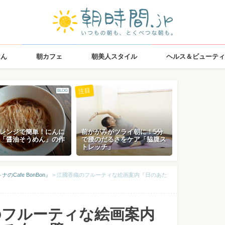
はん
朝カフェ
朝美人スタイル
ヘルス＆ビューティ
注目
BLOG
レンジで簡単！にんに
前かがみがツライ朝に！5分
「醤油そうめん」の作
で腰のだるさをケア「脇腹ス
トレッチ」
Cafe BonBon』
>
江國香織のフルーティな絵画案内『日のあた
のフルーティな絵画案内