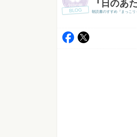
『日のあ
BLOG
朝読書のすすめ『まっこリ～ナの