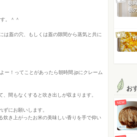
朝
朝
です。＾＾
後には蓋の穴、もしくは蓋の隙間から蒸気と共に
「
かよー！ってことがあったら朝時間.jpにクレーム
お
て、間もなくすると吹き出しが収まります。
NEW
れずにお願いします。
る炊き上がったお米の美味しい香りを手で仰い
BLOG