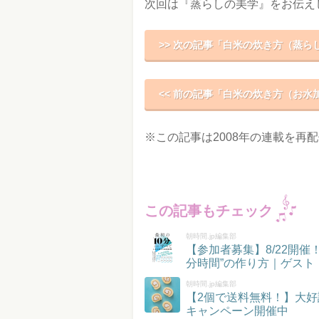
次回は『蒸らしの美学』をお伝え
>> 次の記事「白米の炊き方（蒸ら
<< 前の記事「白米の炊き方（お水
※この記事は2008年の連載を再
この記事もチェック
朝時間.jp編集部
【参加者募集】8/22開
分時間”の作り方｜ゲスト
朝時間.jp編集部
【2個で送料無料！】大好
キャンペーン開催中