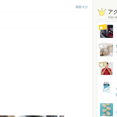
岡田大介
ア
7/31
〜