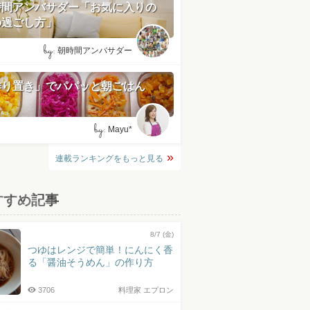
時間アンバサダー「お気に入りの
の過ごし方」
by:
朝時間アンバサダー
作り置き」でパパッと朝ごはん
by:
Mayu*
連載ランキングをもっと見る
すすめ記事
8/7 (金)
つゆはレンジで簡単！にんにく香
る「醤油そうめん」の作り方
3706
料理家 エプロン