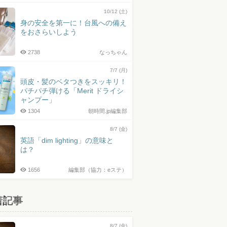
10/12 (土)
身の安全を第一に！台風への備え
をおさらいしよう
2738
なっちゃん
7/7 (月)
頭皮・髪のベタつきをスッキリ！
パチパチ弾ける「Merit ドライシ
ャンプー」
1304
朝時間.jp編集部
8/7 (金)
英語「dim lighting」の意味と
は？
1656
編集部（協力：eステ）
着記事
8/7 (金)