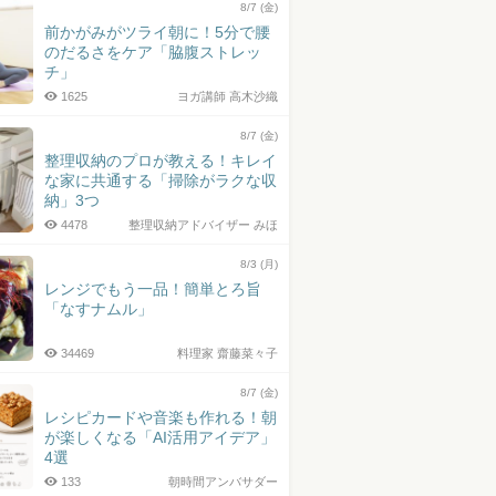
8/7 (金)
前かがみがツライ朝に！5分で腰
のだるさをケア「脇腹ストレッ
チ」
1625
ヨガ講師 高木沙織
8/7 (金)
整理収納のプロが教える！キレイ
な家に共通する「掃除がラクな収
納」3つ
4478
整理収納アドバイザー みほ
8/3 (月)
レンジでもう一品！簡単とろ旨
「なすナムル」
34469
料理家 齋藤菜々子
8/7 (金)
レシピカードや音楽も作れる！朝
が楽しくなる「AI活用アイデア」
4選
133
朝時間アンバサダー