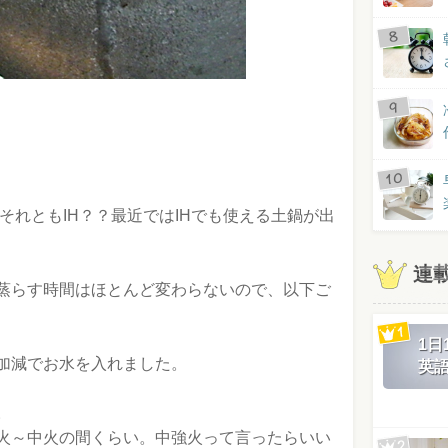
それともIH？？最近ではIHでも使える土鍋が出
連
蒸らす時間はほとんど変わらないので、以下ご
1
加減でお水を入れました。
英
。
火～中火の間くらい。中強火って言ったらいい