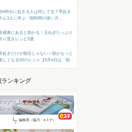
朝4時台に起きる人は何してる？早起き
さん3人に学ぶ「朝時間の使い方」
冷蔵庫にあると助かる！玉ねぎたっぷり
作り置きレシピ3選
早起きだけが朝活じゃない！朝がもっと
楽しくなる50のヒント【8月4日は「朝...
載ランキング
日1つずつ覚えよう！朝のひとこと
語レッスン
by:
編集部（協力：eステ）