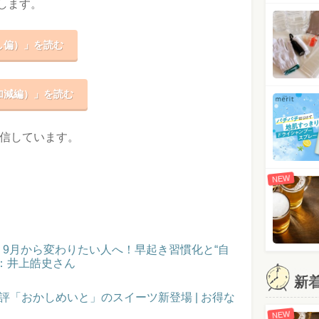
します。
し偏）」を読む
加減編）」を読む
配信しています。
NEW
催！9月から変わりたい人へ！早起き習慣化と“自
：井上皓史さん
新
評「おかしめいと」のスイーツ新登場 | お得な
NEW