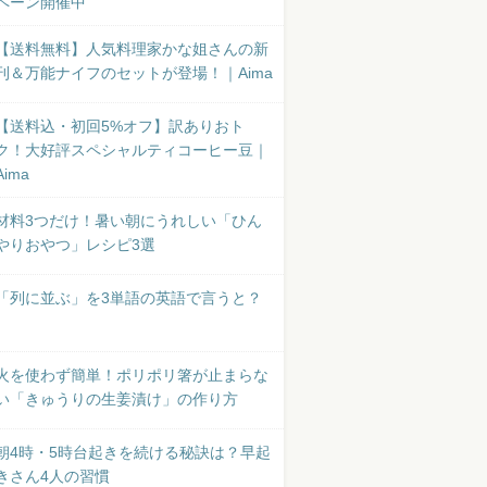
ペーン開催中
【送料無料】人気料理家かな姐さんの新
刊＆万能ナイフのセットが登場！｜Aima
【送料込・初回5%オフ】訳ありおト
ク！大好評スペシャルティコーヒー豆｜
Aima
材料3つだけ！暑い朝にうれしい「ひん
やりおやつ」レシピ3選
「列に並ぶ」を3単語の英語で言うと？
火を使わず簡単！ポリポリ箸が止まらな
い「きゅうりの生姜漬け」の作り方
朝4時・5時台起きを続ける秘訣は？早起
きさん4人の習慣