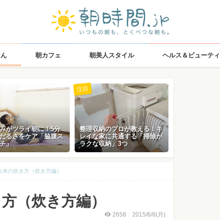
はん
朝カフェ
朝美人スタイル
ヘルス＆ビューティ
注目
みがツライ朝に！5分
整理収納のプロが教える！キ
だるさをケア「脇腹ス
レイな家に共通する「掃除が
チ」
ラクな収納」3つ
白米の炊き方（炊き方編）
き方（炊き方編）
2658
2015/6/8(月)