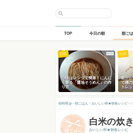
TOP
今日の朝
朝ご
Skip
注目
注目
BLOG
to
content
つゆはレンジで簡単！にんに
前かが
く香る「醤油そうめん」の作
で腰の
り方
トレッ
朝時間.jp
>
朝ごはん
>
おいしい和★朝食レシピ
>
白米の炊
おいしい和★朝食レシピ