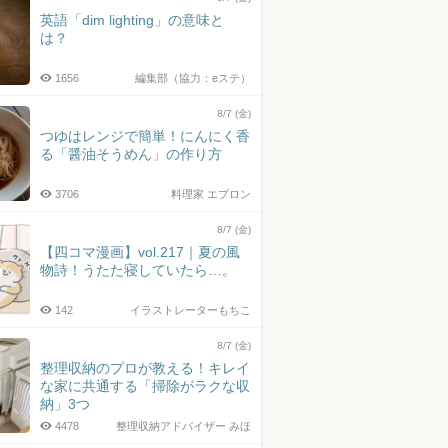
英語「dim lighting」の意味と
は？
1656
編集部（協力：eステ）
8/7 (金)
つゆはレンジで簡単！にんにく香
る「醤油そうめん」の作り方
3706
料理家 エプロン
8/7 (金)
【四コマ漫画】vol.217｜夏の風
物詩！うたた寝していたら…。
142
イラストレーターもちこ
8/7 (金)
整理収納のプロが教える！キレイ
な家に共通する「掃除がラクな収
納」3つ
4478
整理収納アドバイザー みほ