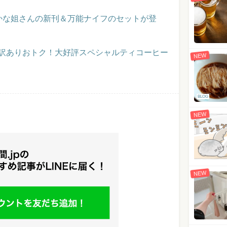
かな姐さんの新刊＆万能ナイフのセットが登
】訳ありおトク！大好評スペシャルティコーヒー
NEW
BLOG
NEW
NEW