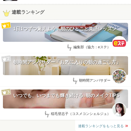
連載ランキング
1日1つずつ覚えよう！朝のひとこと英語レッスン
by:
編集部（協力：eステ）
朝時間アンバサダー「お気に入りの朝の過ごし方」
by:
朝時間アンバサダー
いつでも、いつまでも輝き続ける♪朝のメイクTIPS
by:
稲毛登志子（コスメコンシェルジュ）
連載ランキングをもっと見る