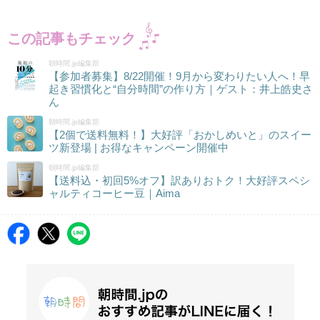
この記事もチェック
朝時間.jp編集部
【参加者募集】8/22開催！9月から変わりたい人へ！早
起き習慣化と“自分時間”の作り方｜ゲスト：井上皓史さ
ん
朝時間.jp編集部
【2個で送料無料！】大好評「おかしめいと」のスイー
ツ新登場 | お得なキャンペーン開催中
朝時間.jp編集部
【送料込・初回5%オフ】訳ありおトク！大好評スペシ
ャルティコーヒー豆｜Aima