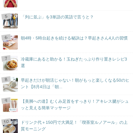
「列に並ぶ」を3単語の英語で言うと？
朝4時・5時台起きを続ける秘訣は？早起きさん4人の習慣
冷蔵庫にあると助かる！玉ねぎたっぷり作り置きレシピ3
選
早起きだけが朝活じゃない！朝がもっと楽しくなる50のヒ
ント【8月4日は「朝...
【美脚への道】むくみ足首をすっきり！アキレス腱がシュ
ッと見える簡単マッサージ
BLOG
ドリンク代＋150円で大満足！「喫茶室ルノアール」の上
質モーニング