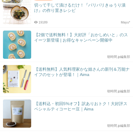
切って干して漬けるだけ！『パリパリきゅうり漬
け』の作り置きレシピ
19189
Mayu*
【2個で送料無料！】大好評「おかしめいと」のス
イーツ新登場 | お得なキャンペーン開催中
朝時間.jp編集部
【送料無料】人気料理家かな姐さんの新刊＆万能ナ
イフのセットが登場！｜Aima
朝時間.jp編集部
【送料込・初回5%オフ】訳ありおトク！大好評ス
ペシャルティコーヒー豆｜Aima
朝時間.jp編集部