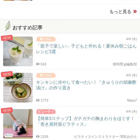
もっと見る
おすすめ記事
NEW
8/6 (木)
「親子で楽しい」子どもと作れる！夏休み朝ごはん
レシピ3選
616
朝時間.jp編集部
NEW
8/6 (木)
キンキンに冷やして食べたい！『きゅうりの胡麻酢
漬け』の作り置き
1773
Mayu*
NEW
8/6 (木)
【簡単3ステップ】ガチガチの胸まわりをほぐす！
「巻き肩対策ピラティス」
BLOG
2159
ピラティスインストラクター 澤田みのり