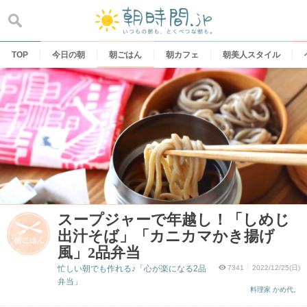
Skip
to
content
TOP
今日の朝
朝ごはん
朝カフェ
朝美人スタイル
スープジャーで年越し！「しめじ
出汁そば」「カニカマかき揚げ
風」2品弁当
忙しい朝でも作れる♪「心が楽になる2品
7341
2022/12/25(日)
弁当」
料理家 かめ代。