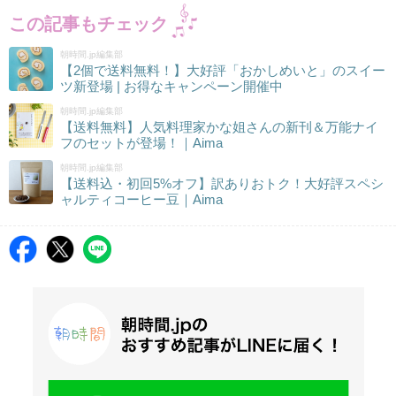
この記事もチェック
朝時間.jp編集部
【2個で送料無料！】大好評「おかしめいと」のスイー
ツ新登場 | お得なキャンペーン開催中
朝時間.jp編集部
【送料無料】人気料理家かな姐さんの新刊＆万能ナイ
フのセットが登場！｜Aima
朝時間.jp編集部
【送料込・初回5%オフ】訳ありおトク！大好評スペシ
ャルティコーヒー豆｜Aima