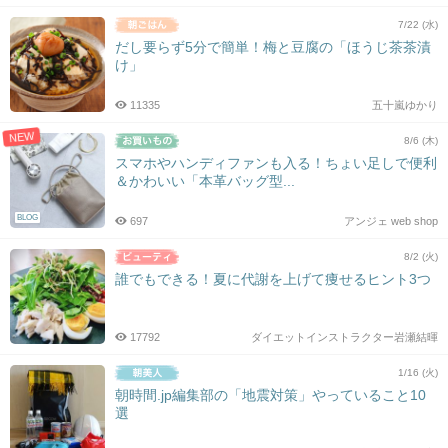
7/22 (水)
だし要らず5分で簡単！梅と豆腐の「ほうじ茶茶漬
け」
11335
五十嵐ゆかり
NEW
8/6 (木)
スマホやハンディファンも入る！ちょい足しで便利
＆かわいい「本革バッグ型...
BLOG
697
アンジェ web shop
8/2 (火)
誰でもできる！夏に代謝を上げて痩せるヒント3つ
17792
ダイエットインストラクター岩瀬結暉
1/16 (火)
朝時間.jp編集部の「地震対策」やっていること10
選