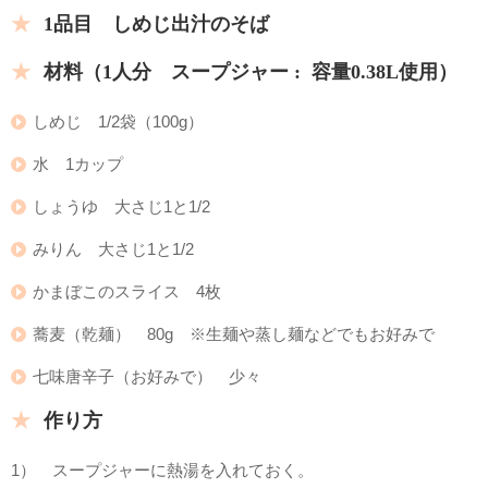
1品目 しめじ出汁のそば
材料（1人分 スープジャー : 容量0.38L使用）
しめじ 1/2袋（100g）
水 1カップ
しょうゆ 大さじ1と1/2
みりん 大さじ1と1/2
かまぼこのスライス 4枚
蕎麦（乾麺） 80g ※生麺や蒸し麺などでもお好みで
七味唐辛子（お好みで） 少々
作り方
1） スープジャーに熱湯を入れておく。