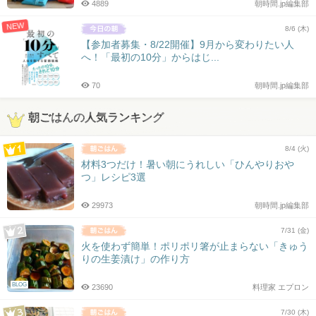
4889
朝時間.jp編集部
NEW
8/6 (木)
【参加者募集・8/22開催】9月から変わりたい人
へ！「最初の10分」からはじ...
70
朝時間.jp編集部
朝ごはんの人気ランキング
8/4 (火)
材料3つだけ！暑い朝にうれしい「ひんやりおや
つ」レシピ3選
29973
朝時間.jp編集部
7/31 (金)
火を使わず簡単！ポリポリ箸が止まらない「きゅう
りの生姜漬け」の作り方
BLOG
23690
料理家 エプロン
7/30 (木)