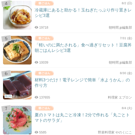
8/2 (日)
冷蔵庫にあると助かる！玉ねぎたっぷり作り置きレ
シピ3選
19718
朝時間.jp編集部
7/31 (金)
「軽いのに満たされる」食べ過ぎリセット！豆腐丼
朝ごはんレシピ3選
10039
朝時間.jp編集部
8/30 (金)
材料3つだけ！電子レンジで簡単「水ようかん」の
作り方
BLOG
137655
料理家 エプロン
8/4 (火)
夏のトマトは丸ごと冷凍！2分で作れる「丸ごとト
マトのサラダ」
5585
野菜料理家 やのくにこ