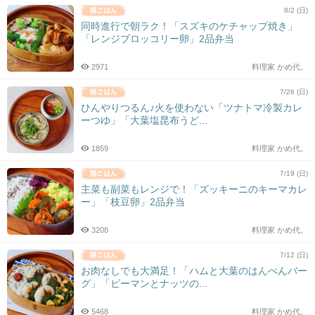
8/2 (日)
同時進行で朝ラク！「スズキのケチャップ焼き」
「レンジブロッコリー卵」2品弁当
2971
料理家 かめ代。
7/26 (日)
ひんやりつるん♪火を使わない「ツナトマ冷製カレ
ーつゆ」「大葉塩昆布うど...
1859
料理家 かめ代。
7/19 (日)
主菜も副菜もレンジで！「ズッキーニのキーマカレ
ー」「枝豆卵」2品弁当
3208
料理家 かめ代。
7/12 (日)
お肉なしでも大満足！「ハムと大葉のはんぺんバー
グ」「ピーマンとナッツの...
5468
料理家 かめ代。