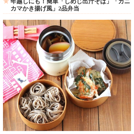
年越しにも！簡単「しめじ出汁そば」「カニ
カマかき揚げ風」2品弁当