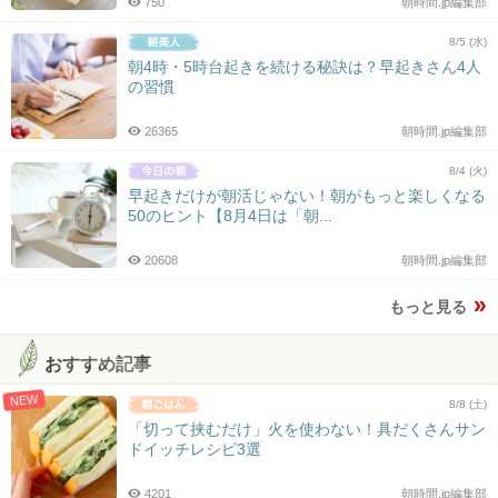
750
朝時間.jp編集部
8/5 (水)
朝4時・5時台起きを続ける秘訣は？早起きさん4人
の習慣
26365
朝時間.jp編集部
8/4 (火)
早起きだけが朝活じゃない！朝がもっと楽しくなる
50のヒント【8月4日は「朝...
20608
朝時間.jp編集部
もっと見る
おすすめ記事
NEW
8/8 (土)
「切って挟むだけ」火を使わない！具だくさんサン
ドイッチレシピ3選
4201
朝時間.jp編集部