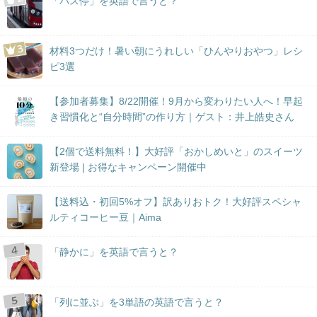
「バス停」を英語で言うと？
材料3つだけ！暑い朝にうれしい「ひんやりおやつ」レシ
ピ3選
【参加者募集】8/22開催！9月から変わりたい人へ！早起
き習慣化と“自分時間”の作り方｜ゲスト：井上皓史さん
【2個で送料無料！】大好評「おかしめいと」のスイーツ
新登場 | お得なキャンペーン開催中
【送料込・初回5%オフ】訳ありおトク！大好評スペシャ
ルティコーヒー豆｜Aima
「静かに」を英語で言うと？
「列に並ぶ」を3単語の英語で言うと？