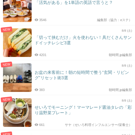
「活気がある」を1単語の英語で言うと？
3546
編集部（協力：eステ）
NEW
8/8 (土)
「切って挟むだけ」火を使わない！具だくさんサン
ドイッチレシピ3選
4201
朝時間.jp編集部
NEW
8/8 (土)
お盆の来客前に！朝の短時間で整う“玄関・リビン
グ”リセット術3選
383
朝時間.jp編集部
NEW
8/8 (土)
せいろでモーニング！マーマレード醤油タレの「彩
り温野菜プレート」
661
サヤ（せいろ料理インフルエンサー/栄養士）
NEW