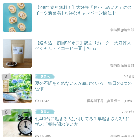
【2個で送料無料！】大好評「おかしめいと」のス
イーツ新登場 | お得なキャンペーン開催中
朝時間.jp編集部
【送料込・初回5%オフ】訳ありおトク！大好評ス
ペシャルティコーヒー豆｜Aima
朝時間.jp編集部
8/2 (日)
夏の不調をためない人が続けている！毎日の3つの
習慣
14342
長谷川千尋（美習慣コーチ🄬）
7/28 (火)
朝4時台に起きる人は何してる？早起きさん3人に
学ぶ「朝時間の使い方」
116695
朝時間.jp編集部