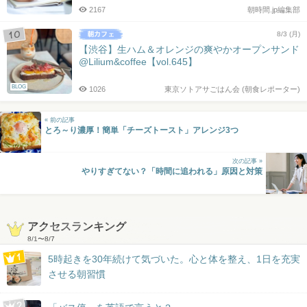
2167
朝時間.jp編集部
8/3 (月)
【渋谷】生ハム＆オレンジの爽やかオープンサンド
@Lilium&coffee【vol.645】
BLOG
1026
東京ソトアサごはん会 (朝食レポーター)
« 前の記事
とろ～り濃厚！簡単「チーズトースト」アレンジ3つ
次の記事 »
やりすぎてない？「時間に追われる」原因と対策
アクセスランキング
8/1
〜
8/7
5時起きを30年続けて気づいた。心と体を整え、1日を充実
させる朝習慣