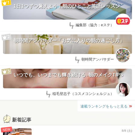
1日1つずつ覚えよう！朝のひとこと英語レッスン
by:
編集部（協力：eステ）
朝時間アンバサダー「お気に入りの朝の過ごし方」
by:
朝時間アンバサダー
いつでも、いつまでも輝き続ける♪朝のメイクTIPS
by:
稲毛登志子（コスメコンシェルジュ）
連載ランキングをもっと見る
新着記事
NEW
8/8 (土)