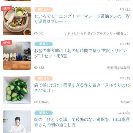
NEW
8/8 (土)
せいろでモーニング！マーマレード醤油タレの「彩
り温野菜プレート」
661
サヤ（せいろ料理インフルエンサー/栄養士）
NEW
8/8 (土)
お盆の来客前に！朝の短時間で整う“玄関・リビン
グ”リセット術3選
383
朝時間.jp編集部
8/4 (木)
袋で揉むだけ！簡単すぎる作り置き「きゅうりのわ
さび漬け」
138426
Mayu*
11/1 (水)
朝の「ひとり会議」で後悔のない選択を。山口恵理
香さんの朝の過ごし方