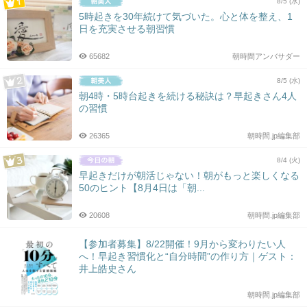
8/5 (水)
5時起きを30年続けて気づいた。心と体を整え、1
日を充実させる朝習慣
65682
朝時間アンバサダー
8/5 (水)
朝4時・5時台起きを続ける秘訣は？早起きさん4人
の習慣
26365
朝時間.jp編集部
8/4 (火)
早起きだけが朝活じゃない！朝がもっと楽しくなる
50のヒント【8月4日は「朝...
20608
朝時間.jp編集部
【参加者募集】8/22開催！9月から変わりたい人
へ！早起き習慣化と“自分時間”の作り方｜ゲスト：
井上皓史さん
朝時間.jp編集部