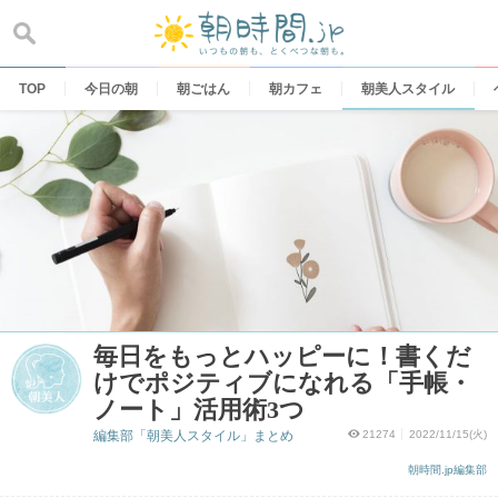
Skip
to
content
TOP
今日の朝
朝ごはん
朝カフェ
朝美人スタイル
毎日をもっとハッピーに！書くだ
けでポジティブになれる「手帳・
ノート」活用術3つ
編集部「朝美人スタイル」まとめ
21274
2022/11/15(火)
朝時間.jp編集部