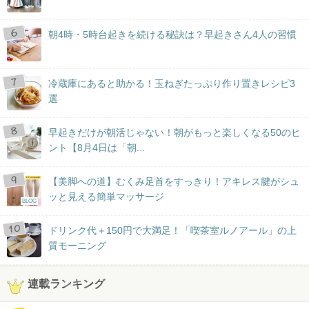
朝4時・5時台起きを続ける秘訣は？早起きさん4人の習慣
冷蔵庫にあると助かる！玉ねぎたっぷり作り置きレシピ3
選
早起きだけが朝活じゃない！朝がもっと楽しくなる50のヒ
ント【8月4日は「朝...
【美脚への道】むくみ足首をすっきり！アキレス腱がシュ
ッと見える簡単マッサージ
BLOG
ドリンク代＋150円で大満足！「喫茶室ルノアール」の上
質モーニング
連載ランキング