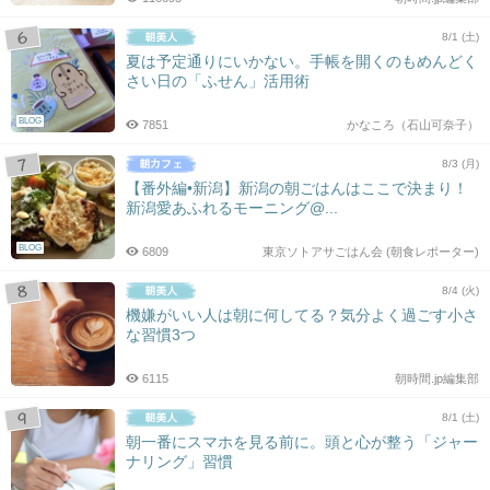
8/1 (土)
夏は予定通りにいかない。手帳を開くのもめんどく
さい日の「ふせん」活用術
BLOG
7851
かなころ（石山可奈子）
8/3 (月)
【番外編•新潟】新潟の朝ごはんはここで決まり！
新潟愛あふれるモーニング@...
BLOG
6809
東京ソトアサごはん会 (朝食レポーター)
8/4 (火)
機嫌がいい人は朝に何してる？気分よく過ごす小さ
な習慣3つ
6115
朝時間.jp編集部
8/1 (土)
朝一番にスマホを見る前に。頭と心が整う「ジャー
ナリング」習慣