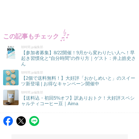
この記事もチェック
朝時間.jp編集部
【参加者募集】8/22開催！9月から変わりたい人へ！早
起き習慣化と“自分時間”の作り方｜ゲスト：井上皓史さ
ん
朝時間.jp編集部
【2個で送料無料！】大好評「おかしめいと」のスイー
ツ新登場 | お得なキャンペーン開催中
朝時間.jp編集部
【送料込・初回5%オフ】訳ありおトク！大好評スペシ
ャルティコーヒー豆｜Aima