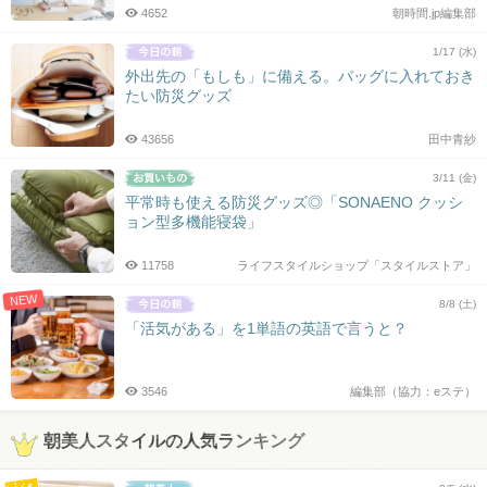
4652
朝時間.jp編集部
1/17 (水)
外出先の「もしも」に備える。バッグに入れておき
たい防災グッズ
43656
田中青紗
3/11 (金)
平常時も使える防災グッズ◎「SONAENO クッシ
ョン型多機能寝袋」
11758
ライフスタイルショップ「スタイルストア」
NEW
8/8 (土)
「活気がある」を1単語の英語で言うと？
3546
編集部（協力：eステ）
朝美人スタイルの人気ランキング