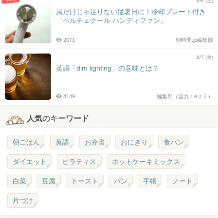
8/8 (土)
風だけじゃ足りない猛暑日に！冷却プレート付き
「ペルチェクール ハンディファン」
2071
朝時間.jp編集部
8/7 (金)
英語「dim lighting」の意味とは？
4149
編集部（協力：eステ）
人気のキーワード
朝ごはん
英語
お弁当
おにぎり
食パン
ダイエット
ピラティス
ホットケーキミックス
白菜
豆腐
トースト
パン
手帳
ノート
片づけ