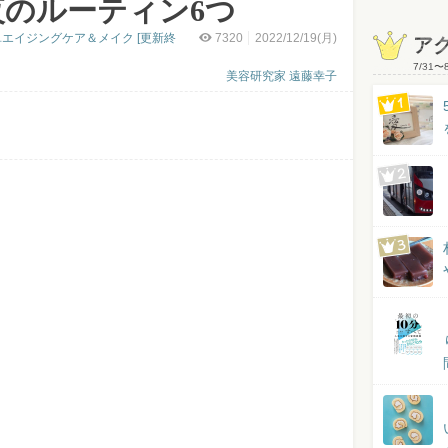
のルーティン6つ
エイジングケア＆メイク [更新終
7320
2022/12/19(月)
ア
7/31
〜
美容研究家 遠藤幸子