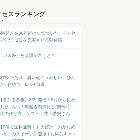
クセスランキング
8/6
5時起きを30年続けて気づいた。心と体
を整え、1日を充実させる朝習慣
「バス停」を英語で言うと？
材料3つだけ！暑い朝にうれしい「ひん
やりおやつ」レシピ3選
【参加者募集】8/22開催！9月から変わ
りたい人へ！早起き習慣化と“自分時
間”の作り方｜ゲスト：井上皓史さん
【2個で送料無料！】大好評「おかしめ
いと」のスイーツ新登場 | お得なキャン