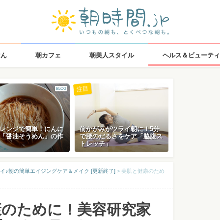
はん
朝カフェ
朝美人スタイル
ヘルス＆ビューティ
注目
BLOG
レンジで簡単！にんに
前かがみがツライ朝に！5分
「醤油そうめん」の作
で腰のだるさをケア「脇腹ス
トレッチ」
イ♪朝の簡単エイジングケア＆メイク [更新終了]
>
美肌と健康のため
康のために！美容研究家