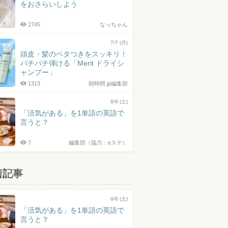
をおさらいしよう
2745
なっちゃん
7/7 (月)
頭皮・髪のベタつきをスッキリ！
パチパチ弾ける「Merit ドライシ
ャンプー」
1313
朝時間.jp編集部
8/8 (土)
「活気がある」を1単語の英語で
言うと？
7
編集部（協力：eステ）
着記事
8/8 (土)
「活気がある」を1単語の英語で
言うと？