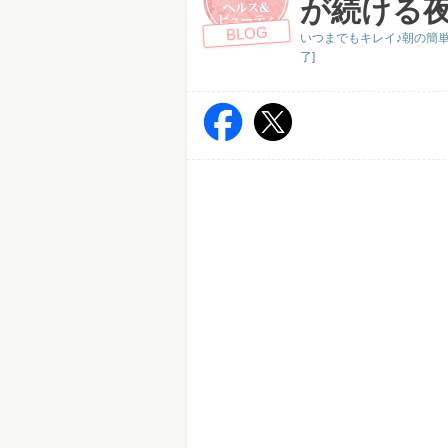
が続ける夜
BLOG
いつまでもキレイ♪朝の簡単
了]