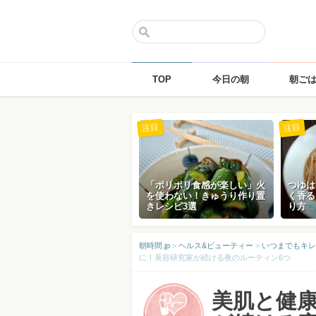
TOP
今日の朝
朝ご
Skip
注目
注目
to
content
「ポリポリ食感が楽しい」火
つゆは
を使わない！きゅうり作り置
く香る
きレシピ3選
り方
朝時間.jp
>
ヘルス&ビューティー
>
いつまでもキレ
に！美容研究家が続ける夜のルーティン6つ
美肌と健