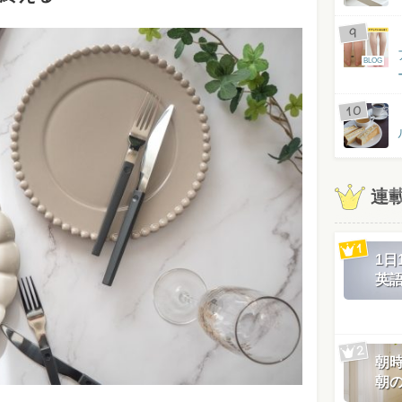
BLOG
連
1
英
朝
朝