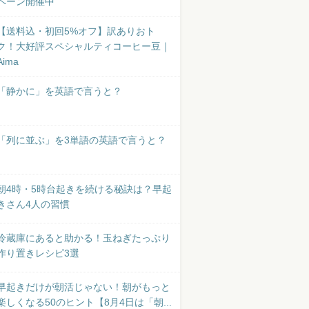
ペーン開催中
【送料込・初回5%オフ】訳ありおト
ク！大好評スペシャルティコーヒー豆｜
Aima
「静かに」を英語で言うと？
「列に並ぶ」を3単語の英語で言うと？
朝4時・5時台起きを続ける秘訣は？早起
きさん4人の習慣
冷蔵庫にあると助かる！玉ねぎたっぷり
作り置きレシピ3選
早起きだけが朝活じゃない！朝がもっと
楽しくなる50のヒント【8月4日は「朝...