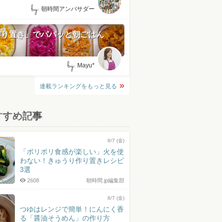
by:
朝時間アンバサダー
作り置き」でパパッと朝ごはん
by:
Mayu*
連載ランキングをもっと見る
すすめ記事
8/7 (金)
「ポリポリ食感が楽しい」火を使
わない！きゅうり作り置きレシピ
3選
2608
朝時間.jp編集部
8/7 (金)
つゆはレンジで簡単！にんにく香
る「醤油そうめん」の作り方