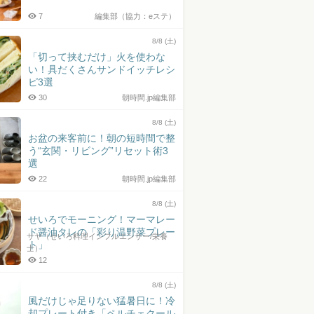
7
編集部（協力：eステ）
8/8 (土)
「切って挟むだけ」火を使わな
い！具だくさんサンドイッチレシ
ピ3選
30
朝時間.jp編集部
8/8 (土)
お盆の来客前に！朝の短時間で整
う“玄関・リビング”リセット術3
選
22
朝時間.jp編集部
8/8 (土)
せいろでモーニング！マーマレー
ド醤油タレの「彩り温野菜プレー
サヤ（せいろ料理インフルエンサー/栄養
ト」
士）
12
8/8 (土)
風だけじゃ足りない猛暑日に！冷
却プレート付き「ペルチェクール