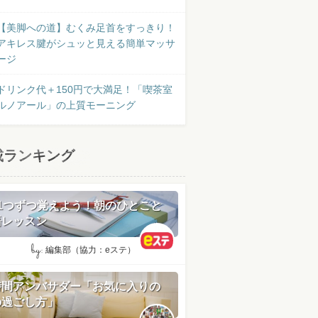
【美脚への道】むくみ足首をすっきり！
アキレス腱がシュッと見える簡単マッサ
ージ
ドリンク代＋150円で大満足！「喫茶室
ルノアール」の上質モーニング
載ランキング
日1つずつ覚えよう！朝のひとこと
語レッスン
by:
編集部（協力：eステ）
時間アンバサダー「お気に入りの
の過ごし方」