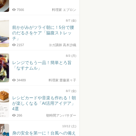
7566
料理家 エプロン
8/7 (金)
前かがみがツライ朝に！5分で腰
のだるさをケア「脇腹ストレッ
チ」
2157
ヨガ講師 高木沙織
8/3 (月)
レンジでもう一品！簡単とろ旨
「なすナムル」
34489
料理家 齋藤菜々子
8/7 (金)
レシピカードや音楽も作れる！朝
が楽しくなる「AI活用アイデア」
4選
266
朝時間アンバサダー
10/12 (土)
身の安全を第一に！台風への備え