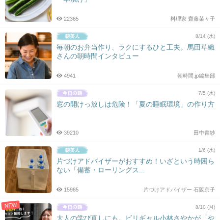
22365
料理家 齋藤菜々子
8/14 (水)
毎朝のお弁当作り、ラクにするひと工夫。馬田草織
さんの朝時間インタビュー
4941
朝時間.jp編集部
7/5 (水)
窓の開けっ放しは危険！「夏の睡眠環境」の作り方
39210
田中青紗
1/6 (水)
片づけアドバイザーがおすすめ！いざという時困ら
ない「備蓄・ローリングス...
15985
片づけアドバイザー 石阪京子
NEW
8/10 (月)
大人の学び直しにも。ビリギャル小林さやかが「や