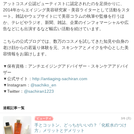
アットコスメ公認ビューティストに認定されたのを足掛かりに、
2014年からエイジング美容研究家・美容ライターとして活動をスタ
ート。雑誌やウェブサイトにて美容コラムの執筆や監修を行うほ
か、テレビやラジオ、新聞、雑誌、企業のインフォマーシャルや広
告などにも出演するなど幅広い活動を続けています。
こちらの公式ブログでは、数万のコスメを試してきた知見や自身の
老け顔からの若返り体験を元、スキンケアとメイクを中心とした美
容情報をお届けします。
▼保有資格：アンチエイジングアドバイザー・スキンケアアドバイ
ザー
▼公式サイト：
http://antiaging-sachiran.com
▼Instagram：
@sachiko_en
▼Twitter：
@sachiran1223
連載記事一覧
3/6 (月)
手とコットン、どっちがいいの？「化粧水のつけ
方」メリットとデメリット