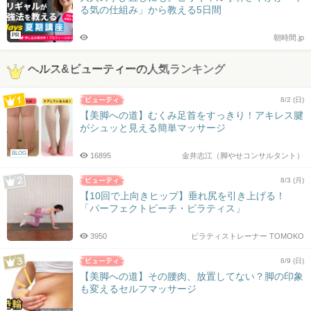
る気の仕組み」から教える5日間
PR
朝時間.jp
ヘルス&ビューティーの人気ランキング
8/2 (日)
【美脚への道】むくみ足首をすっきり！アキレス腱
がシュッと見える簡単マッサージ
BLOG
16895
金井志江（脚やせコンサルタント）
8/3 (月)
【10回で上向きヒップ】垂れ尻を引き上げる！
「パーフェクトピーチ・ピラティス」
3950
ピラティストレーナー TOMOKO
8/9 (日)
【美脚への道】その腰肉、放置してない？脚の印象
も変えるセルフマッサージ