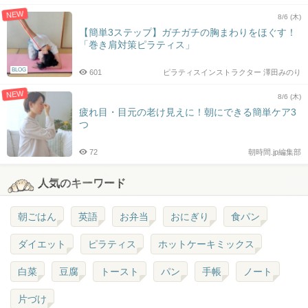
NEW
8/6 (木)
【簡単3ステップ】ガチガチの胸まわりをほぐす！
「巻き肩対策ピラティス」
BLOG
601
ピラティスインストラクター 澤田みのり
NEW
8/6 (木)
疲れ目・目元の老け見えに！朝にできる簡単ケア3
つ
72
朝時間.jp編集部
人気のキーワード
朝ごはん
英語
お弁当
おにぎり
食パン
ダイエット
ピラティス
ホットケーキミックス
白菜
豆腐
トースト
パン
手帳
ノート
片づけ