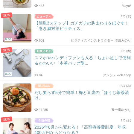
448
Mayu*
NEW
8/6 (木)
【簡単3ステップ】ガチガチの胸まわりをほぐす！
「巻き肩対策ピラティス」
BLOG
601
ピラティスインストラクター 澤田みのり
NEW
8/6 (木)
スマホやハンディファンも入る！ちょい足しで便利
＆かわいい「本革バッグ型...
BLOG
84
アンジェ web shop
7/22 (水)
だし要らず5分で簡単！梅と豆腐の「ほうじ茶茶漬
け」
11285
五十嵐ゆかり
NEW
8/6 (木)
2026年8月から変わる！「高額療養費制度」年収
400万円ならどうなる？