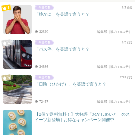
8/2 (日)
「静かに」を英語で言うと？
32370
編集部（協力：eステ）
8/5 (水)
「バス停」を英語で言うと？
34686
編集部（協力：eステ）
7/29 (水)
「日陰（ひかげ）」を英語で言うと？
72457
編集部（協力：eステ）
【2個で送料無料！】大好評「おかしめいと」のス
イーツ新登場 | お得なキャンペーン開催中