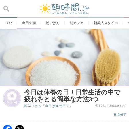
Skip
to
content
TOP
今日の朝
朝ごはん
朝カフェ
朝美人スタイル
今日は休養の日！日常生活の中で
疲れをとる簡単な方法3つ
雑学コラム「今日は何の日？」
8041
2021/9/8(水)
林 美帆子