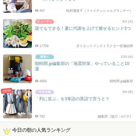
467
稲村優貴子（ファイナンシャルプランナー）
8/2 (火)
誰でもできる！夏に代謝を上げて痩せるヒント3つ
17706
ダイエットインストラクター岩瀬結暉
1/16 (火)
朝時間.jp編集部の「地震対策」やっていること10
選
4856
朝時間.jp編集部
NEW
8/6 (木)
「列に並ぶ」を3単語の英語で言うと？
782
編集部（協力：eステ）
今日の朝の人気ランキング