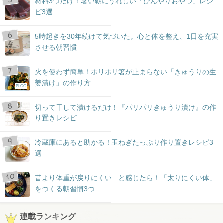
材料3つだけ！暑い朝にうれしい「ひんやりおやつ」レシ
ピ3選
5時起きを30年続けて気づいた。心と体を整え、1日を充実
させる朝習慣
火を使わず簡単！ポリポリ箸が止まらない「きゅうりの生
姜漬け」の作り方
BLOG
切って干して漬けるだけ！『パリパリきゅうり漬け』の作
り置きレシピ
冷蔵庫にあると助かる！玉ねぎたっぷり作り置きレシピ3
選
昔より体重が戻りにくい…と感じたら！「太りにくい体」
をつくる朝習慣3つ
連載ランキング