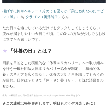
揚げずに簡単ヘルシー！冷めても柔らか「鶏むね肉なのにエビ
マヨ風」♪
by
タラゴン（奥津純子）
さん
ただ日々を過ごしているだけでもグッタリしてしまうくらい、
疲れが溜まりやすい今日この頃。この3つの方法が少しでもお役
に立てたら嬉しいです。
「休養の日」とは？
回復を目的とした積極的な「休養＝リカバリー」への取り組み
を行う一般社団法人日本リカバリー協会が制定。「積極的休
養」の考え方を広く普及し、休養の大切さ再認識してもらうの
が目的。日付は９と８で「休（９）養（８）」と読む語呂合わ
せから。
出典：
一般社団法人 日本記念日協会ホームページ <https://www.kinenbi.gr.jp/>
★この連載は毎朝更新します。明日もどうぞお楽しみに！