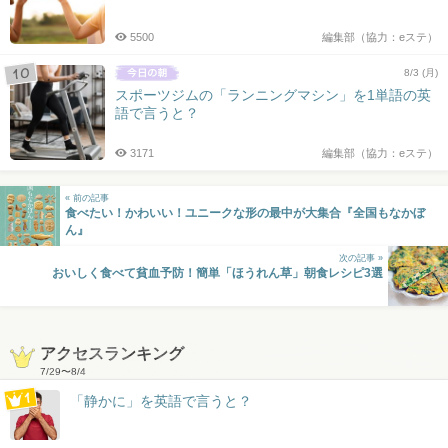
5500
編集部（協力：eステ）
8/3 (月)
スポーツジムの「ランニングマシン」を1単語の英
語で言うと？
3171
編集部（協力：eステ）
« 前の記事
食べたい！かわいい！ユニークな形の最中が大集合『全国もなかぼ
ん』
次の記事 »
おいしく食べて貧血予防！簡単「ほうれん草」朝食レシピ3選
アクセスランキング
7/29
〜
8/4
「静かに」を英語で言うと？