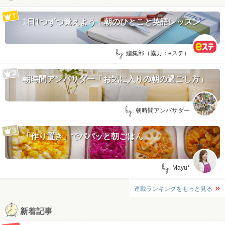
1日1つずつ覚えよう！朝のひとこと英語レッスン
by:
編集部（協力：eステ）
朝時間アンバサダー「お気に入りの朝の過ごし方」
by:
朝時間アンバサダー
「作り置き」でパパッと朝ごはん
by:
Mayu*
連載ランキングをもっと見る
新着記事