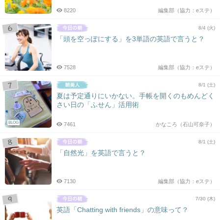
8220
編集部（協力：eステ）
8/4 (火)
「頭を空っぽにする」を3単語の英語で言うと？
7528
編集部（協力：eステ）
8/1 (土)
夏は予定通りにいかない。手帳を開くのもめんどく
さい日の「ふせん」活用術
BLOG
7461
かなころ（石山可奈子）
8/1 (土)
「自然光」を英語で言うと？
7130
編集部（協力：eステ）
7/30 (木)
英語「Chatting with friends」の意味って？