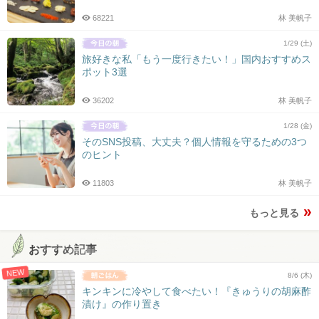
68221
林 美帆子
1/29 (土)
旅好きな私「もう一度行きたい！」国内おすすめス
ポット3選
36202
林 美帆子
1/28 (金)
そのSNS投稿、大丈夫？個人情報を守るための3つ
のヒント
11803
林 美帆子
もっと見る
おすすめ記事
NEW
8/6 (木)
キンキンに冷やして食べたい！『きゅうりの胡麻酢
漬け』の作り置き