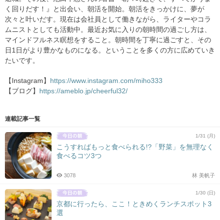
く回りだす！』と出会い、朝活を開始。朝活をきっかけに、夢が
次々と叶いだす。現在は会社員として働きながら、ライターやコラ
ムニストとしても活動中。最近お気に入りの朝時間の過ごし方は、
マインドフルネス瞑想をすること。朝時間を丁寧に過ごすと、その
日1日がより豊かなものになる。ということを多くの方に広めていき
たいです。
【Instagram】
https://www.instagram.com/miho333
【ブログ】
https://ameblo.jp/cheerful32/
連載記事一覧
1/31 (月)
こうすればもっと食べられる!?「野菜」を無理なく
食べるコツ3つ
3078
林 美帆子
1/30 (日)
京都に行ったら、ここ！ときめくランチスポット3
選