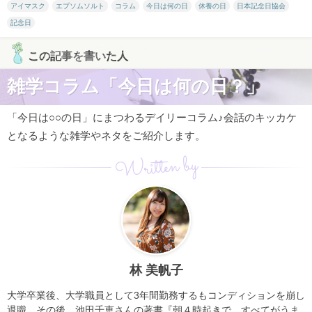
アイマスク
エプソムソルト
コラム
今日は何の日
休養の日
日本記念日協会
記念日
この記事を書いた人
雑学コラム「今日は何の日？」
「今日は○○の日」にまつわるデイリーコラム♪会話のキッカケ
となるような雑学やネタをご紹介します。
Written by
林 美帆子
大学卒業後、大学職員として3年間勤務するもコンディションを崩し
退職。その後、池田千恵さんの著書『朝４時起きで、すべてがうま