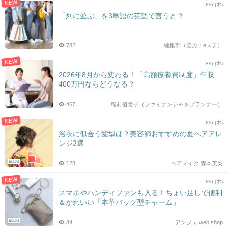
NEW
8/6 (木)
「列に並ぶ」を3単語の英語で言うと？
782
編集部（協力：eステ）
NEW
8/6 (木)
2026年8月から変わる！「高額療養費制度」年収
400万円ならどうなる？
467
稲村優貴子（ファイナンシャルプランナー）
NEW
8/6 (木)
浴衣に似合う髪型は？美容師おすすめの夏ヘアアレ
ンジ3選
BLOG
128
ヘアメイク 森本英梨
NEW
8/6 (木)
スマホやハンディファンも入る！ちょい足しで便利
＆かわいい「本革バッグ型チャーム」
BLOG
84
アンジェ web shop