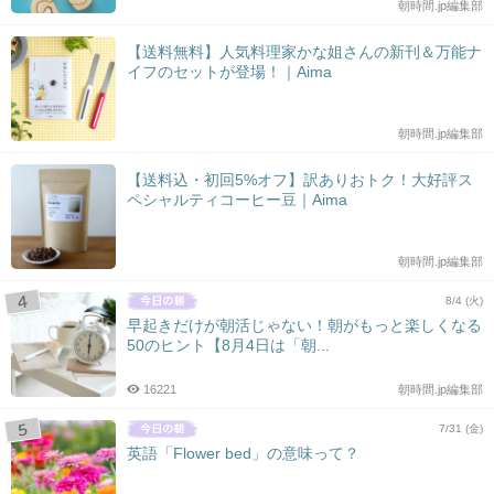
朝時間.jp編集部
【送料無料】人気料理家かな姐さんの新刊＆万能ナ
イフのセットが登場！｜Aima
朝時間.jp編集部
【送料込・初回5%オフ】訳ありおトク！大好評ス
ペシャルティコーヒー豆｜Aima
朝時間.jp編集部
8/4 (火)
早起きだけが朝活じゃない！朝がもっと楽しくなる
50のヒント【8月4日は「朝...
16221
朝時間.jp編集部
7/31 (金)
英語「Flower bed」の意味って？