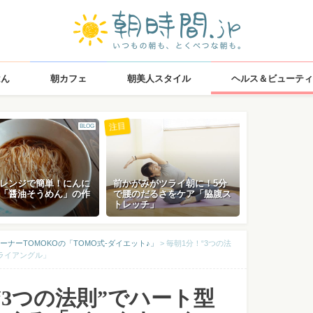
はん
朝カフェ
朝美人スタイル
ヘルス＆ビューティ
注目
BLOG
レンジで簡単！にんに
前かがみがツライ朝に！5分
「醤油そうめん」の作
で腰のだるさをケア「脇腹ス
トレッチ」
ーナーTOMOKOの「TOMO式-ダイエット♪」
>
毎朝1分！“3つの法
ライアングル」
“3つの法則”でハート型