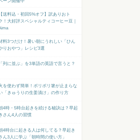
ペーン開催中
【送料込・初回5%オフ】訳ありおト
ク！大好評スペシャルティコーヒー豆｜
Aima
材料3つだけ！暑い朝にうれしい「ひん
やりおやつ」レシピ3選
「列に並ぶ」を3単語の英語で言うと？
火を使わず簡単！ポリポリ箸が止まらな
い「きゅうりの生姜漬け」の作り方
朝4時・5時台起きを続ける秘訣は？早起
きさん4人の習慣
朝4時台に起きる人は何してる？早起き
さん3人に学ぶ「朝時間の使い方」