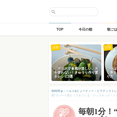
TOP
今日の朝
朝ご
Skip
注目
注目
to
content
「ポリポリ食感が楽しい」火
つゆは
を使わない！きゅうり作り置
く香る
きレシピ3選
り方
朝時間.jp
>
ヘルス&ビューティー
>
ピラティストレ
則”でハート型ヒップをつくる「バックキック・ト
毎朝1分！