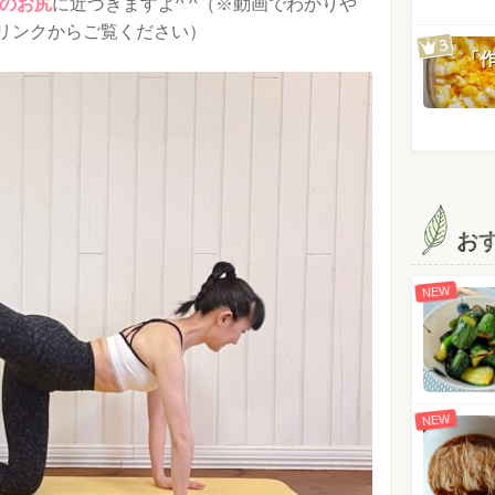
のお尻
に近づきますよ^ ^（※動画でわかりや
リンクからご覧ください）
「
お
NEW
NEW