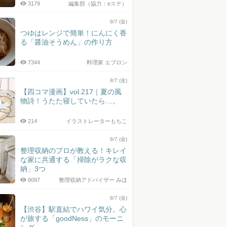
3179
編集部（協力：eステ）
8/7 (金)
つゆはレンジで簡単！にんにく香
る「醤油そうめん」の作り方
7344
料理家 エプロン
8/7 (金)
【四コマ漫画】vol.217｜夏の風
物詩！うたた寝していたら…。
214
イラストレーターもちこ
8/7 (金)
整理収納のプロが教える！キレイ
な家に共通する「掃除がラクな収
納」3つ
8097
整理収納アドバイザー みほ
8/7 (金)
【渋谷】駅直結でハワイ気分。心
が旅する「goodNess」のモーニ