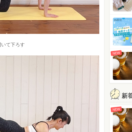
開いて下ろす
NEW
新
NEW