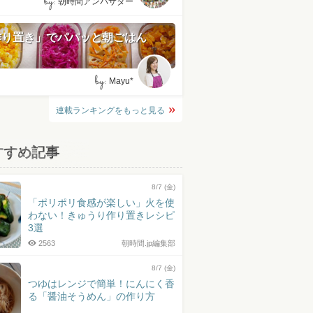
by:
朝時間アンバサダー
作り置き」でパパッと朝ごはん
by:
Mayu*
連載ランキングをもっと見る
すすめ記事
8/7 (金)
「ポリポリ食感が楽しい」火を使
わない！きゅうり作り置きレシピ
3選
2563
朝時間.jp編集部
8/7 (金)
つゆはレンジで簡単！にんにく香
る「醤油そうめん」の作り方