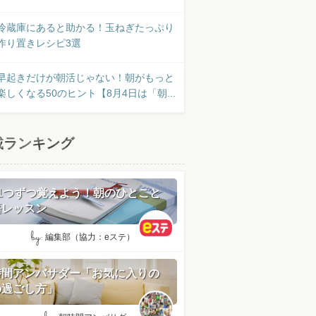
冷蔵庫にあると助かる！玉ねぎたっぷり
作り置きレシピ3選
早起きだけが朝活じゃない！朝がもっと
楽しくなる50のヒント【8月4日は「朝...
載ランキング
日1つずつ覚えよう！朝のひとこと
語レッスン
by:
編集部（協力：eステ）
時間アンバサダー「お気に入りの
の過ごし方」