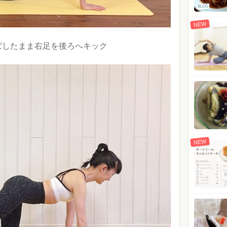
BLOG
NEW
ばしたまま右足を後ろへキック
NEW