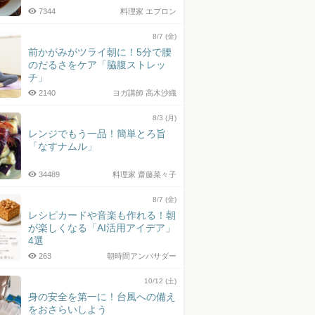
7344
料理家 エプロン
8/7 (金)
前かがみがツライ朝に！5分で腰
のだるさをケア「脇腹ストレッ
チ」
2140
ヨガ講師 高木沙織
8/3 (月)
レンジでもう一品！簡単とろ旨
「なすナムル」
34489
料理家 齋藤菜々子
8/7 (金)
レシピカードや音楽も作れる！朝
が楽しくなる「AI活用アイデア」
4選
263
朝時間アンバサダー
10/12 (土)
身の安全を第一に！台風への備え
をおさらいしよう