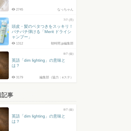
2745
なっちゃん
7/7 (月)
頭皮・髪のベタつきをスッキリ！
パチパチ弾ける「Merit ドライシ
ャンプー」
1312
朝時間.jp編集部
8/7 (金)
英語「dim lighting」の意味と
は？
3179
編集部（協力：eステ）
着記事
8/7 (金)
英語「dim lighting」の意味と
は？