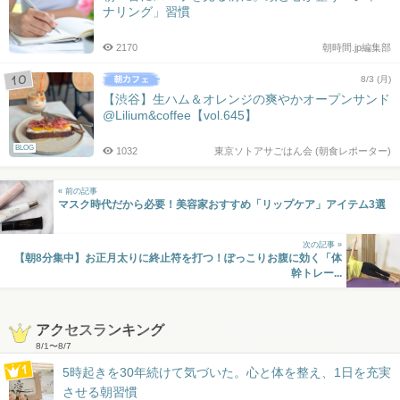
ナリング」習慣
2170
朝時間.jp編集部
8/3 (月)
【渋谷】生ハム＆オレンジの爽やかオープンサンド
@Lilium&coffee【vol.645】
BLOG
1032
東京ソトアサごはん会 (朝食レポーター)
« 前の記事
マスク時代だから必要！美容家おすすめ「リップケア」アイテム3選
次の記事 »
【朝8分集中】お正月太りに終止符を打つ！ぽっこりお腹に効く「体
幹トレー...
アクセスランキング
8/1
〜
8/7
5時起きを30年続けて気づいた。心と体を整え、1日を充実
させる朝習慣