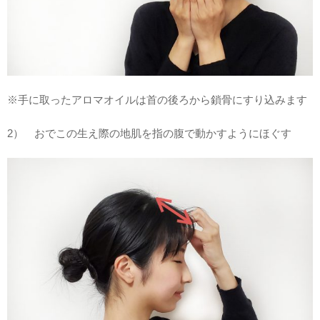
※手に取ったアロマオイルは首の後ろから鎖骨にすり込みます
2） おでこの生え際の地肌を指の腹で動かすようにほぐす