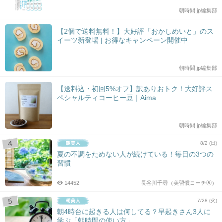
朝時間.jp編集部
【2個で送料無料！】大好評「おかしめいと」のス
イーツ新登場 | お得なキャンペーン開催中
朝時間.jp編集部
【送料込・初回5%オフ】訳ありおトク！大好評ス
ペシャルティコーヒー豆｜Aima
朝時間.jp編集部
8/2 (日)
夏の不調をためない人が続けている！毎日の3つの
習慣
14452
長谷川千尋（美習慣コーチ🄬）
7/28 (火)
朝4時台に起きる人は何してる？早起きさん3人に
学ぶ「朝時間の使い方」