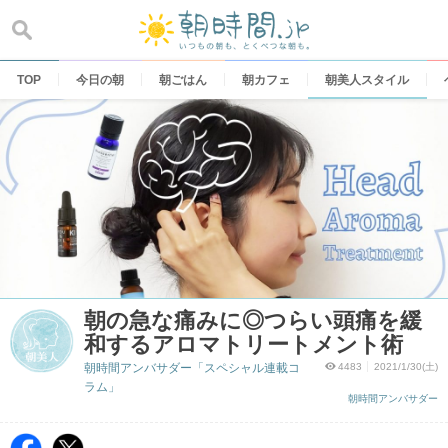
Skip
to
content
TOP
今日の朝
朝ごはん
朝カフェ
朝美人スタイル
朝の急な痛みに◎つらい頭痛を緩
和するアロマトリートメント術
朝時間アンバサダー「スペシャル連載コ
4483
2021/1/30(土)
ラム」
朝時間アンバサダー