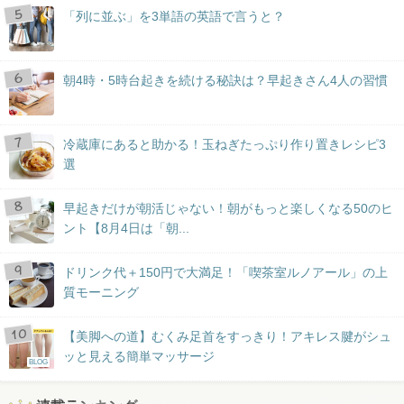
「列に並ぶ」を3単語の英語で言うと？
朝4時・5時台起きを続ける秘訣は？早起きさん4人の習慣
冷蔵庫にあると助かる！玉ねぎたっぷり作り置きレシピ3
選
早起きだけが朝活じゃない！朝がもっと楽しくなる50のヒ
ント【8月4日は「朝...
ドリンク代＋150円で大満足！「喫茶室ルノアール」の上
質モーニング
【美脚への道】むくみ足首をすっきり！アキレス腱がシュ
ッと見える簡単マッサージ
BLOG