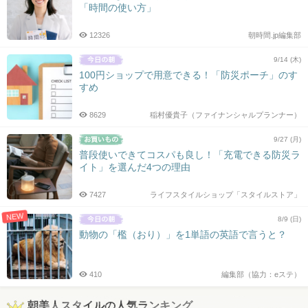
「時間の使い方」
12326
朝時間.jp編集部
9/14 (木)
100円ショップで用意できる！「防災ポーチ」のす
すめ
8629
稲村優貴子（ファイナンシャルプランナー）
9/27 (月)
普段使いできてコスパも良し！「充電できる防災ラ
イト」を選んだ4つの理由
7427
ライフスタイルショップ「スタイルストア」
NEW
8/9 (日)
動物の「檻（おり）」を1単語の英語で言うと？
410
編集部（協力：eステ）
朝美人スタイルの人気ランキング