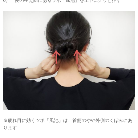
6） 髪の生え際にあるツボ「風池」を上下にグッと押す
※疲れ目に効くツボ「風池」は、首筋のやや外側のくぼみにあ
ります