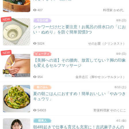
407
料理家 かめ代。
NEW
8/9 (日)
シャワーだけだと要注意！お風呂の排水口の「にお
い・ぬめり」を防ぐ簡単習慣3つ
5024
せのお愛（クリンネスト）
NEW
8/9 (日)
【美脚への道】その腰肉、放置してない？脚の印象
も変えるセルフマッサージ
BLOG
954
金井志江（脚やせコンサルタント）
8/10 (土)
夏の朝ごはんにおすすめ！簡単おいしい「やみつき
キュウリ」
54903
野菜料理家 やのくにこ
4/1 (金)
朝4時起きで仕事も育児も充実に！吉武麻子さんの