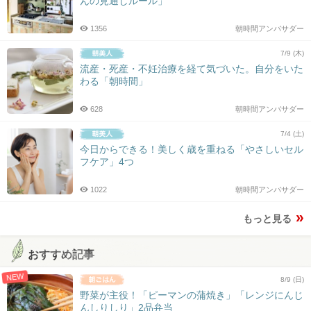
んの見通しルール」
1356
朝時間アンバサダー
7/9 (木)
流産・死産・不妊治療を経て気づいた。自分をいた
わる「朝時間」
628
朝時間アンバサダー
7/4 (土)
今日からできる！美しく歳を重ねる「やさしいセル
フケア」4つ
1022
朝時間アンバサダー
もっと見る
おすすめ記事
NEW
8/9 (日)
野菜が主役！「ピーマンの蒲焼き」「レンジにんじ
んしりしり」2品弁当