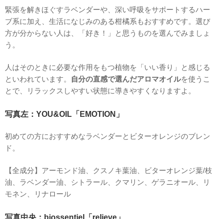
緊張を解きほぐすラベンダーや、深い呼吸をサポートするハー
ブ系に加え、生活になじみのある柑橘系もおすすめです。選び
方が分からない人は、「好き！」と思うものを選んでみましょ
う。
人はそのときに必要な作用をもつ植物を「いい香り」と感じる
といわれています。
自分の直感で選んだアロマオイル
を使うこ
とで、リラックスしやすい状態に導きやすくなりますよ。
写真左：YOU&OIL「EMOTION」
初めての方におすすめなラベンダーとビターオレンジのブレン
ド。
【全成分】アーモンド油、クスノキ葉油、ビターオレンジ葉/枝
油、ラベンダー油、シトラール、クマリン、ゲラニオール、リ
モネン、リナロール
写真中央：biossentiel「relieve」