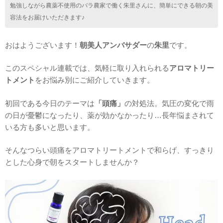
勉強しながら農薬不使用のバラ農家で働く朱里さんに、簡単にできる朝の美
容法をお届けいただきます♪
おはようございます！
朝美人アンバサダー
の
朱里
です。
このスペシャル連載では、気軽に取り入れられる
アロマトリー
トメント
をお悩み別にご紹介していきます。
初回である今日のテーマは
「頭痛」
の対処法。気圧の変化で雨
の日が憂鬱になったり、薬が効かなかったり…長年悩まされて
いる方も多いと思います。
そんなつらい頭痛をアロマトリートメントで和らげ、すっきり
とした心身で朝をスタートしませんか？