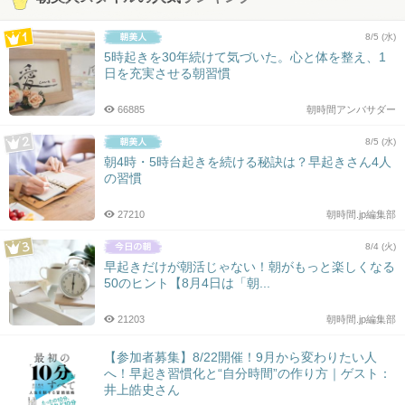
8/5 (水)
5時起きを30年続けて気づいた。心と体を整え、1
日を充実させる朝習慣
66885
朝時間アンバサダー
8/5 (水)
朝4時・5時台起きを続ける秘訣は？早起きさん4人
の習慣
27210
朝時間.jp編集部
8/4 (火)
早起きだけが朝活じゃない！朝がもっと楽しくなる
50のヒント【8月4日は「朝...
21203
朝時間.jp編集部
【参加者募集】8/22開催！9月から変わりたい人
へ！早起き習慣化と“自分時間”の作り方｜ゲスト：
井上皓史さん