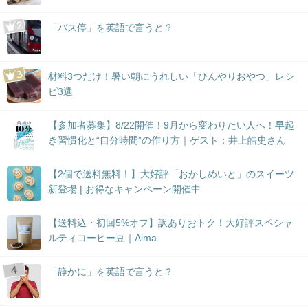
「バス停」を英語で言うと？
材料3つだけ！暑い朝にうれしい「ひんやりおやつ」レシ
ピ3選
【参加者募集】8/22開催！9月から変わりたい人へ！早起
き習慣化と“自分時間”の作り方｜ゲスト：井上皓史さん
【2個で送料無料！】大好評「おかしめいと」のスイーツ
新登場 | お得なキャンペーン開催中
【送料込・初回5%オフ】訳ありおトク！大好評スペシャ
ルティコーヒー豆｜Aima
「静かに」を英語で言うと？