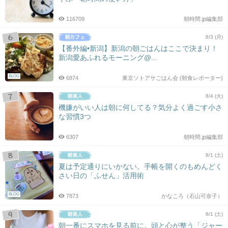
116709
朝時間.jp編集部
8/3 (月)
【番外編•新潟】新潟の朝ごはんはここで決まり！
新潟愛あふれるモーニング@...
BLOG
6874
東京ソトアサごはん会 (朝食レポーター)
8/4 (火)
機嫌がいい人は朝に何してる？気分よく過ごす小さ
な習慣3つ
6307
朝時間.jp編集部
8/1 (土)
夏は予定通りにいかない。手帳を開くのもめんどく
さい日の「ふせん」活用術
BLOG
7873
かなころ（石山可奈子）
8/1 (土)
朝一番にスマホを見る前に。頭と心が整う「ジャー