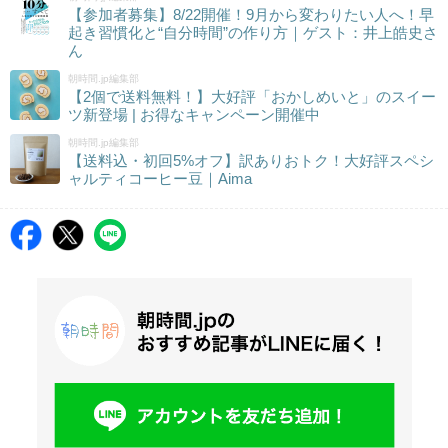
【参加者募集】8/22開催！9月から変わりたい人へ！早
起き習慣化と“自分時間”の作り方｜ゲスト：井上皓史さ
ん
朝時間.jp編集部
【2個で送料無料！】大好評「おかしめいと」のスイー
ツ新登場 | お得なキャンペーン開催中
朝時間.jp編集部
【送料込・初回5%オフ】訳ありおトク！大好評スペシ
ャルティコーヒー豆｜Aima