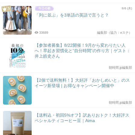
8/6 (木)
「列に並ぶ」を3単語の英語で言うと？
33689
編集部（協力：eステ）
【参加者募集】8/22開催！9月から変わりたい人
へ！早起き習慣化と“自分時間”の作り方｜ゲスト：
井上皓史さん
朝時間.jp編集部
【2個で送料無料！】大好評「おかしめいと」のス
イーツ新登場 | お得なキャンペーン開催中
朝時間.jp編集部
【送料込・初回5%オフ】訳ありおトク！大好評ス
ペシャルティコーヒー豆｜Aima