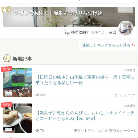
ズボラでも続く！簡単すっきり片づけ術
by:
整理収納アドバイザー みほ
連載ランキングをもっと見る
新着記事
NEW
8/9 (日)
【日曜日の絵本】山手線で東京の街を一周！電車に
乗りたくなる楽しい一冊
BLOG
280
まっこリ〜ナ
NEW
8/9 (日)
【新丸子】朝からのんびり。おいしいサンドイッチ
とコーヒーと@VEG【vol.646】
BLOG
704
東京ソトアサごはん会 (朝食レポーター)