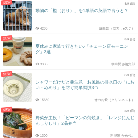
NEW
8/9 (日)
動物の「檻（おり）」を1単語の英語で言うと？
4265
編集部（協力：eステ）
NEW
8/9 (日)
夏休みに家族で行きたい♪「チェーン店モーニン
グ」3選
3335
朝時間.jp編集部
NEW
8/9 (日)
シャワーだけだと要注意！お風呂の排水口の「にお
い・ぬめり」を防ぐ簡単習慣3つ
15689
せのお愛（クリンネスト）
NEW
8/9 (日)
野菜が主役！「ピーマンの蒲焼き」「レンジにんじ
んしりしり」2品弁当
1300
料理家 かめ代。