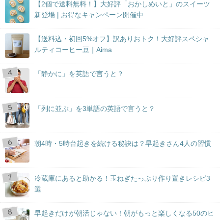
【2個で送料無料！】大好評「おかしめいと」のスイーツ
新登場 | お得なキャンペーン開催中
【送料込・初回5%オフ】訳ありおトク！大好評スペシャ
ルティコーヒー豆｜Aima
「静かに」を英語で言うと？
「列に並ぶ」を3単語の英語で言うと？
朝4時・5時台起きを続ける秘訣は？早起きさん4人の習慣
冷蔵庫にあると助かる！玉ねぎたっぷり作り置きレシピ3
選
早起きだけが朝活じゃない！朝がもっと楽しくなる50のヒ