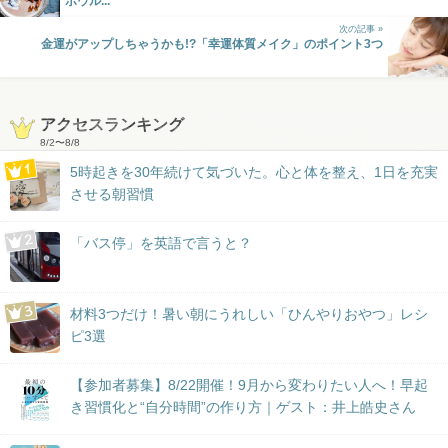
ボウル...
次の記事 »
金運がアップしちゃうかも!?「幸運体質メイク」のポイント3つ
アクセスランキング
8/2
〜
8/8
5時起きを30年続けて気づいた。心と体を整え、1日を充実
させる朝習慣
「バス停」を英語で言うと？
材料3つだけ！暑い朝にうれしい「ひんやりおやつ」レシ
ピ3選
【参加者募集】8/22開催！9月から変わりたい人へ！早起
き習慣化と“自分時間”の作り方｜ゲスト：井上皓史さん