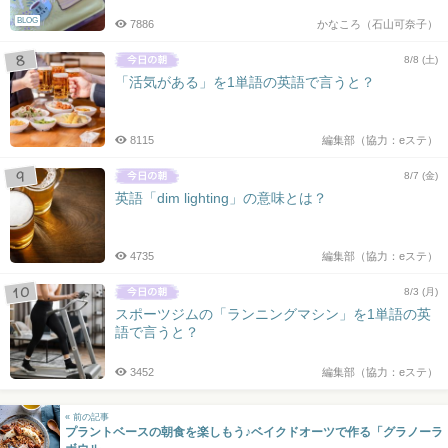
BLOG
7886
かなころ（石山可奈子）
8/8 (土)
「活気がある」を1単語の英語で言うと？
8115
編集部（協力：eステ）
8/7 (金)
英語「dim lighting」の意味とは？
4735
編集部（協力：eステ）
8/3 (月)
スポーツジムの「ランニングマシン」を1単語の英
語で言うと？
3452
編集部（協力：eステ）
« 前の記事
プラントベースの朝食を楽しもう♪ベイクドオーツで作る「グラノーラ