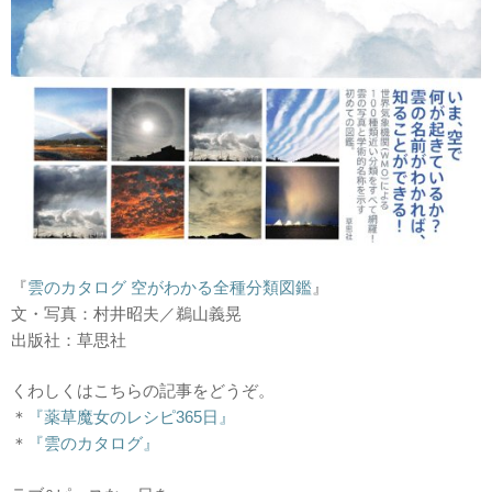
『
雲のカタログ 空がわかる全種分類図鑑
』
文・写真：村井昭夫／鵜山義晃
出版社：草思社
くわしくはこちらの記事をどうぞ。
＊
『薬草魔女のレシピ365日』
＊
『雲のカタログ』