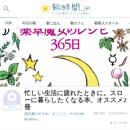
Skip
to
content
TOP
今日の朝
朝ごはん
朝カフェ
朝美人スタイル
忙しい生活に疲れたときに。スロ
ーに暮らしたくなる本、オススメ2
冊
BLOG
朝読書のすすめ『まっこリ～ナのCafe
2380
2020/12/5(土)
BonBon』
まっこリ〜ナ