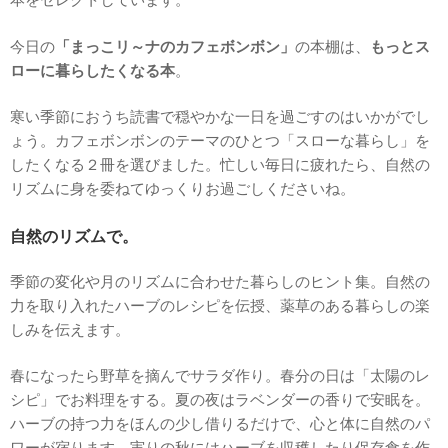
今日の
「まっこリ～ナのカフェボンボン」
の本棚は、
もっとス
ローに暮らしたくなる本
。
寒い季節におうち読書で穏やかな一日を過ごすのはいかがでし
ょう。カフェボンボンのテーマのひとつ「スローな暮らし」を
したくなる２冊を選びました。忙しい毎日に疲れたら、自然の
リズムに身を委ねてゆっくりお過ごしくださいね。
自然のリズムで。
季節の変化や月のリズムに合わせた暮らしのヒント集。自然の
力を取り入れたハーブのレシピを伝授、薬草のある暮らしの楽
しみを伝えます。
春になったら野草を摘んでサラダ作り。春分の日は「太陽のレ
シピ」でお料理をする。夏の夜はラベンダーの香りで安眠を。
ハーブの持つ力をほんの少し借りるだけで、心と体に自然のパ
ワーが宿ります。実りの秋にはハーブを収穫したり保存食を作