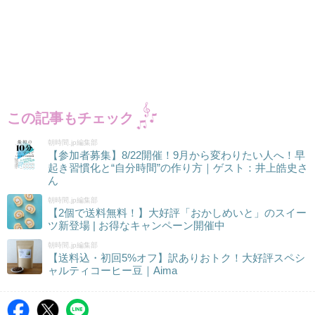
この記事もチェック
朝時間.jp編集部
【参加者募集】8/22開催！9月から変わりたい人へ！早
起き習慣化と“自分時間”の作り方｜ゲスト：井上皓史さ
ん
朝時間.jp編集部
【2個で送料無料！】大好評「おかしめいと」のスイー
ツ新登場 | お得なキャンペーン開催中
朝時間.jp編集部
【送料込・初回5%オフ】訳ありおトク！大好評スペシ
ャルティコーヒー豆｜Aima