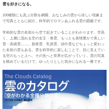
雲を好きになる。
100種類にも及ぶ分類を網羅、おなじみの雲から珍しい現象ま
で写真とともに紹介。科学的でロマンあふれる雲の図鑑です。
学術的な雲の名前から空で起きていることがわかります。空高
く、上層に流れる空の女王・巻雲、もっとも表情豊かで美しい
雲・高積雲……。肋骨雲、乳房雲、頭巾雲などちょっと変わっ
た名前の雲もある。雲を科学的に楽しむことで、目に見えてい
る空のもっと上へ、その先へと世界が広がっていく。雲の写真
を眺めているだけで、ゆったりとした気分になれる一冊です。