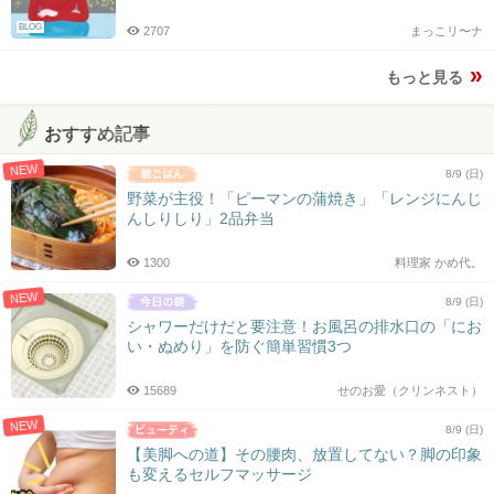
BLOG
2707
まっこリ〜ナ
もっと見る
おすすめ記事
NEW
8/9 (日)
野菜が主役！「ピーマンの蒲焼き」「レンジにんじ
んしりしり」2品弁当
1300
料理家 かめ代。
NEW
8/9 (日)
シャワーだけだと要注意！お風呂の排水口の「にお
い・ぬめり」を防ぐ簡単習慣3つ
15689
せのお愛（クリンネスト）
NEW
8/9 (日)
【美脚への道】その腰肉、放置してない？脚の印象
も変えるセルフマッサージ