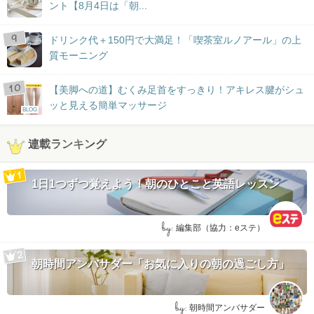
ント【8月4日は「朝...
ドリンク代＋150円で大満足！「喫茶室ルノアール」の上
質モーニング
【美脚への道】むくみ足首をすっきり！アキレス腱がシュ
ッと見える簡単マッサージ
BLOG
連載ランキング
1日1つずつ覚えよう！朝のひとこと英語レッスン
by:
編集部（協力：eステ）
朝時間アンバサダー「お気に入りの朝の過ごし方」
by:
朝時間アンバサダー