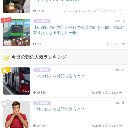
7440
ライフスタイルショップ「スタイルストア」
NEW
8/9 (日)
【日曜日の絵本】山手線で東京の街を一周！電車に
乗りたくなる楽しい一冊
BLOG
280
まっこリ〜ナ
今日の朝の人気ランキング
8/5 (水)
「バス停」を英語で言うと？
63666
編集部（協力：eステ）
8/2 (日)
「静かに」を英語で言うと？
34084
編集部（協力：eステ）