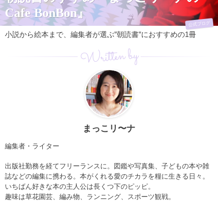
Cafe BonBon』
公式ブログ
小説から絵本まで、編集者が選ぶ”朝読書”におすすめの1冊
Written by
まっこリ〜ナ
編集者・ライター
出版社勤務を経てフリーランスに。図鑑や写真集、子どもの本や雑
誌などの編集に携わる。本がくれる愛のチカラを糧に生きる日々。
いちばん好きな本の主人公は長くつ下のピッピ。
趣味は草花園芸、編み物、ランニング、スポーツ観戦。