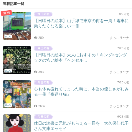
連載記事一覧
NEW
8/9 (日)
【日曜日の絵本】山手線で東京の街を一周！電車に
乗りたくなる楽しい一冊
BLOG
280
まっこリ〜ナ
7/26 (日)
【日曜日の絵本】大人におすすめ！キング×センダ
ックの怖い絵本『ヘンゼル...
BLOG
393
まっこリ〜ナ
7/20 (月)
心も体も疲れてしまった時に。本当の優しさがしみ
る一冊『夜廻り猫』
BLOG
2637
まっこリ〜ナ
6/28 (日)
休日の読書に元気がもらえる一冊を！大久保佳代子
さん文庫エッセイ