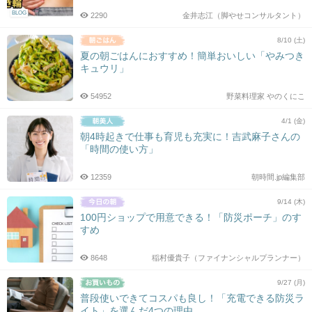
BLOG
2290
金井志江（脚やせコンサルタント）
8/10 (土)
夏の朝ごはんにおすすめ！簡単おいしい「やみつき
キュウリ」
54952
野菜料理家 やのくにこ
4/1 (金)
朝4時起きで仕事も育児も充実に！吉武麻子さんの
「時間の使い方」
12359
朝時間.jp編集部
9/14 (木)
100円ショップで用意できる！「防災ポーチ」のす
すめ
8648
稲村優貴子（ファイナンシャルプランナー）
9/27 (月)
普段使いできてコスパも良し！「充電できる防災ラ
イト」を選んだ4つの理由