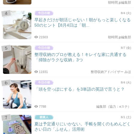
朝時間.jp編集部
8/4 (火)
早起きだけが朝活じゃない！朝がもっと楽しくなる
50のヒント【8月4日は「朝...
21503
朝時間.jp編集部
8/7 (金)
整理収納のプロが教える！キレイな家に共通する
「掃除がラクな収納」3つ
11931
整理収納アドバイザー みほ
8/4 (火)
「頭を空っぽにする」を3単語の英語で言うと？
7788
編集部（協力：eステ）
8/1 (土)
夏は予定通りにいかない。手帳を開くのもめんどく
さい日の「ふせん」活用術