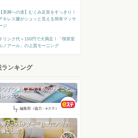
【美脚への道】むくみ足首をすっきり！
アキレス腱がシュッと見える簡単マッサ
ージ
ドリンク代＋150円で大満足！「喫茶室
ルノアール」の上質モーニング
載ランキング
日1つずつ覚えよう！朝のひとこと
語レッスン
by:
編集部（協力：eステ）
時間アンバサダー「お気に入りの
の過ごし方」