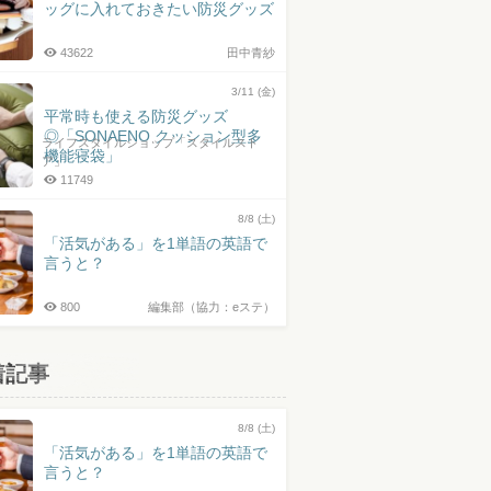
ッグに入れておきたい防災グッズ
43622
田中青紗
3/11 (金)
平常時も使える防災グッズ
◎「SONAENO クッション型多
ライフスタイルショップ「スタイルスト
機能寝袋」
ア」
11749
8/8 (土)
「活気がある」を1単語の英語で
言うと？
800
編集部（協力：eステ）
着記事
8/8 (土)
「活気がある」を1単語の英語で
言うと？