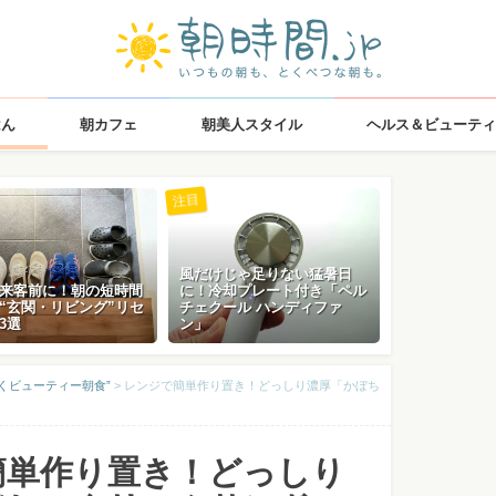
はん
朝カフェ
朝美人スタイル
ヘルス＆ビューティ
注目
風だけじゃ足りない猛暑日
来客前に！朝の短時間
に！冷却プレート付き「ペル
“玄関・リビング”リセ
チェクール ハンディファ
3選
ン」
くビューティー朝食”
>
レンジで簡単作り置き！どっしり濃厚「かぼち
簡単作り置き！どっしり