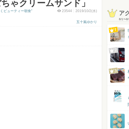
ぼちゃクリームサンド」
くビューティー朝食”
23544
2019/10/2(水)
ア
8/1
〜
8/
五十嵐ゆかり