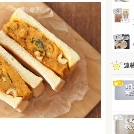
BLOG
連
1
英
朝
朝