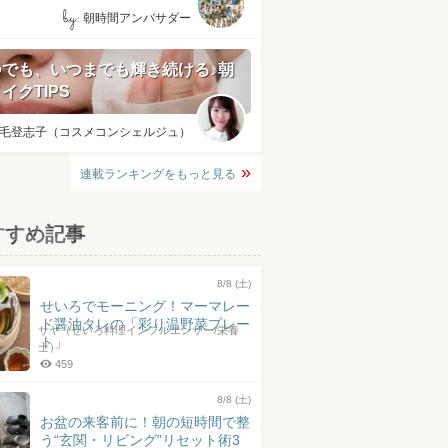
by:
朝時間アンバサダー
つでも、いつまでも輝き続ける♪朝
イクTIPS
毛登志子（コスメコンシェルジュ）
連載ランキングをもっと見る
すすめ記事
8/8 (土)
せいろでモーニング！マーマレー
ド醤油タレの「彩り温野菜プレー
サヤ（せいろ料理インフルエンサー/栄養
ト」
士）
459
8/8 (土)
お盆の来客前に！朝の短時間で整
う“玄関・リビング”リセット術3