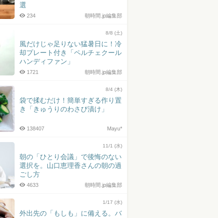
選
234
朝時間.jp編集部
8/8 (土)
風だけじゃ足りない猛暑日に！冷
却プレート付き「ペルチェクール
ハンディファン」
1721
朝時間.jp編集部
8/4 (木)
袋で揉むだけ！簡単すぎる作り置
き「きゅうりのわさび漬け」
138407
Mayu*
11/1 (水)
朝の「ひとり会議」で後悔のない
選択を。山口恵理香さんの朝の過
ごし方
4633
朝時間.jp編集部
1/17 (水)
外出先の「もしも」に備える。バ