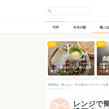
TOP
今日の朝
朝ご
Skip
注目
注目
to
content
せいろでモーニング！マーマ
お盆の
レード醤油タレの「彩り温野
で整う
菜プレート」
ット術
朝時間.jp
>
朝ごはん
>
五十嵐ゆかりの”キレイを磨
ゃクリームサンド」
レンジで