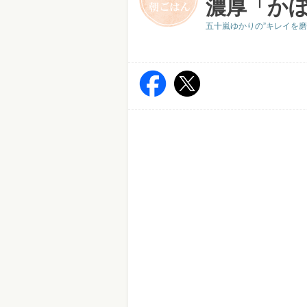
濃厚「か
五十嵐ゆかりの”キレイを磨