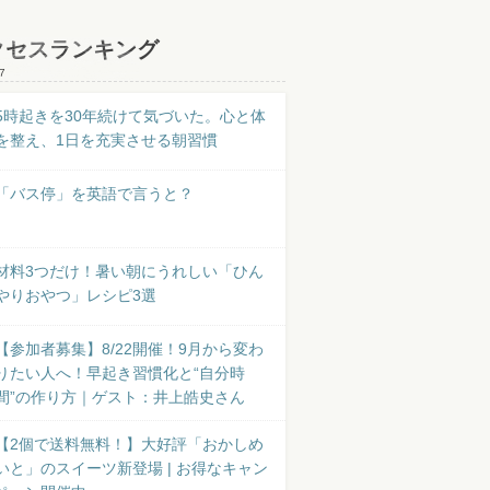
クセスランキング
7
5時起きを30年続けて気づいた。心と体
を整え、1日を充実させる朝習慣
「バス停」を英語で言うと？
材料3つだけ！暑い朝にうれしい「ひん
やりおやつ」レシピ3選
【参加者募集】8/22開催！9月から変わ
りたい人へ！早起き習慣化と“自分時
間”の作り方｜ゲスト：井上皓史さん
【2個で送料無料！】大好評「おかしめ
いと」のスイーツ新登場 | お得なキャン