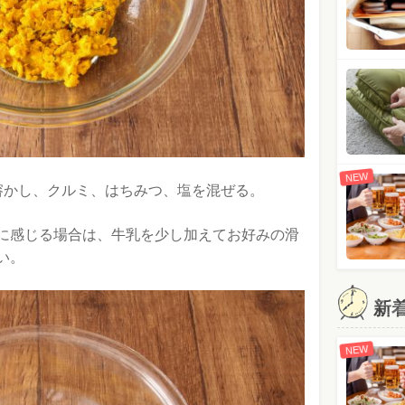
NEW
溶かし、クルミ、はちみつ、塩を混ぜる。
に感じる場合は、牛乳を少し加えてお好みの滑
い。
新
NEW