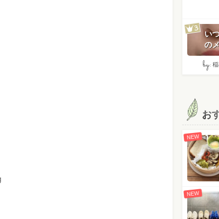
い
のメ
by:
稲
お
NEW
枚
g
NEW