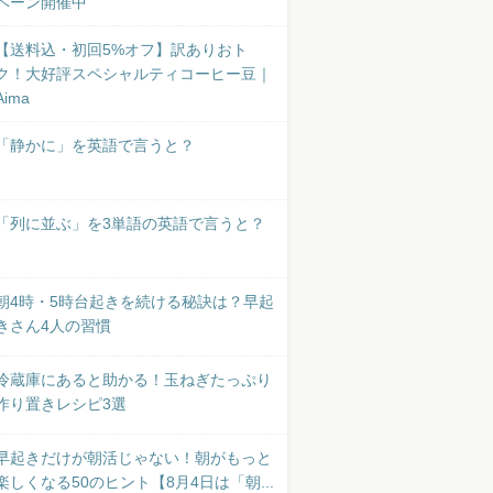
ペーン開催中
【送料込・初回5%オフ】訳ありおト
ク！大好評スペシャルティコーヒー豆｜
Aima
「静かに」を英語で言うと？
「列に並ぶ」を3単語の英語で言うと？
朝4時・5時台起きを続ける秘訣は？早起
きさん4人の習慣
冷蔵庫にあると助かる！玉ねぎたっぷり
作り置きレシピ3選
早起きだけが朝活じゃない！朝がもっと
楽しくなる50のヒント【8月4日は「朝...