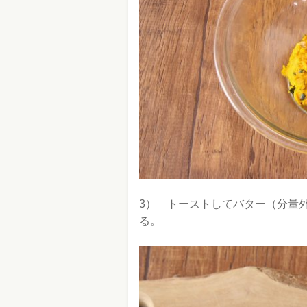
3） トーストしてバター（分量
る
。