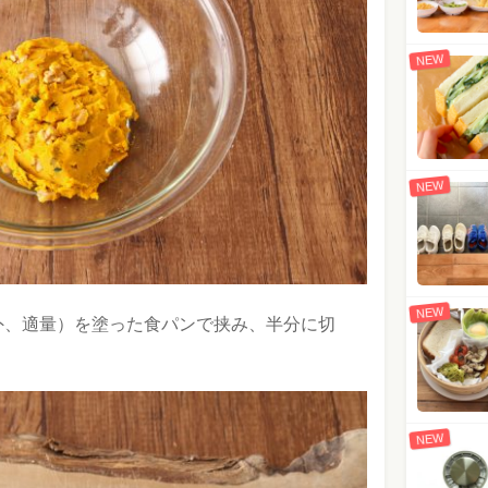
NEW
NEW
NEW
外、適量）を塗った食パンで挟み、半分に切
NEW