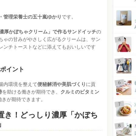
・管理栄養士の五十嵐ゆかり
です。
濃厚かぼちゃクリーム」で作るサンドイッチ
の
ちゃの甘みがやさしく広がるクリームは、サン
レンチトーストなどに添えてもおいしいです
ポイント
腸内環境を整えて
便秘解消や美肌づくり
に貢
持
を助ける働きが期待でき、
クルミのビタミン
働きが期待できます。
置き！どっしり濃厚「かぼち
」