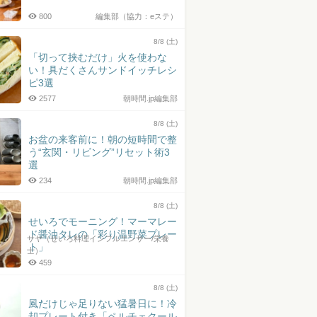
800
編集部（協力：eステ）
8/8 (土)
「切って挟むだけ」火を使わな
い！具だくさんサンドイッチレシ
ピ3選
2577
朝時間.jp編集部
8/8 (土)
お盆の来客前に！朝の短時間で整
う“玄関・リビング”リセット術3
選
234
朝時間.jp編集部
8/8 (土)
せいろでモーニング！マーマレー
ド醤油タレの「彩り温野菜プレー
サヤ（せいろ料理インフルエンサー/栄養
ト」
士）
459
8/8 (土)
風だけじゃ足りない猛暑日に！冷
却プレート付き「ペルチェクール