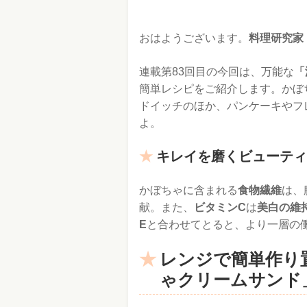
おはようございます。
料理研究家
連載第83回目の今回は、万能な
「
簡単レシピをご紹介します。かぼ
ドイッチのほか、パンケーキやフ
よ。
キレイを磨くビューティ
かぼちゃに含まれる
食物繊維
は、
献。また、
ビタミンC
は
美白の維
E
と合わせてとると、より一層の
レンジで簡単作り
ゃクリームサンド