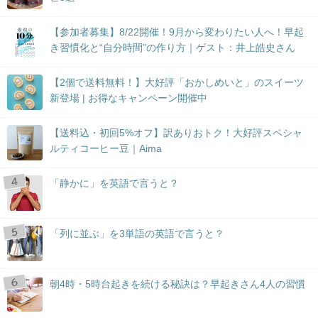
【参加者募集】8/22開催！9月から変わりたい人へ！早起
き習慣化と“自分時間”の作り方｜ゲスト：井上皓史さん
【2個で送料無料！】大好評「おかしめいと」のスイーツ
新登場 | お得なキャンペーン開催中
【送料込・初回5%オフ】訳ありおトク！大好評スペシャ
ルティコーヒー豆｜Aima
「静かに」を英語で言うと？
「列に並ぶ」を3単語の英語で言うと？
朝4時・5時台起きを続ける秘訣は？早起きさん4人の習慣