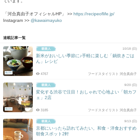
ています。
「河合真由子オフィシャルHP」 >>
https://recipeoflife.jp/
Instagram >>
@kawaimayuko
連載記事一覧
10/18 (日)
新米がおいしい季節に♪手軽に楽しむ「鍋炊きごは
ん」レシピ
BLOG
4767
フードスタイリスト 河合真由子
9/20 (日)
変化する渋谷で注目！おしゃれで心地よい「朝カフ
ェ」2店
BLOG
3185
フードスタイリスト 河合真由子
9/13 (日)
京都にいったら訪れてみたい。和食・洋食おすすめ
朝食スポット2軒