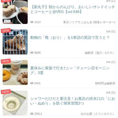
8/9 (日)
【新丸子】朝からのんびり。おいしいサンドイッチ
とコーヒーと@VEG【vol.646】
BLOG
1913
東京ソトアサごはん会 (朝食レポーター)
NEW
8/9 (日)
動物の「檻（おり）」を1単語の英語で言うと？
9688
編集部（協力：eステ）
NEW
8/9 (日)
夏休みに家族で行きたい♪「チェーン店モーニン
グ」3選
5401
朝時間.jp編集部
NEW
8/9 (日)
シャワーだけだと要注意！お風呂の排水口の「にお
い・ぬめり」を防ぐ簡単習慣3つ
23911
せのお愛（クリンネスト）