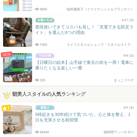
8660
稲村優貴子（ファイナンシャルプランナー）
9/27 (月)
普段使いできてコスパも良し！「充電できる防災ラ
イト」を選んだ4つの理由
7450
ライフスタイルショップ「スタイルストア」
NEW
8/9 (日)
【日曜日の絵本】山手線で東京の街を一周！電車に
乗りたくなる楽しい一冊
BLOG
320
まっこリ〜ナ
朝美人スタイルの人気ランキング
8/5 (水)
5時起きを30年続けて気づいた。心と体を整え、1
日を充実させる朝習慣
68440
朝時間アンバサダー