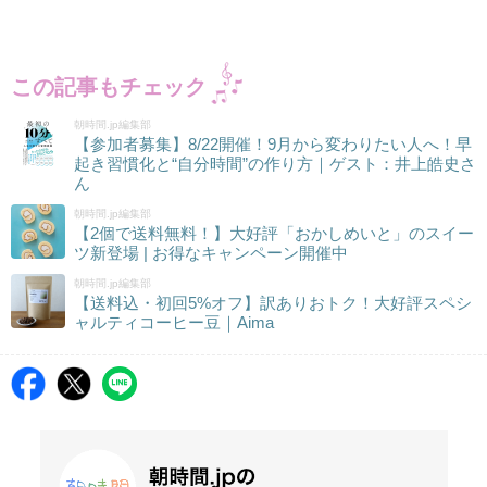
この記事もチェック
朝時間.jp編集部
【参加者募集】8/22開催！9月から変わりたい人へ！早
起き習慣化と“自分時間”の作り方｜ゲスト：井上皓史さ
ん
朝時間.jp編集部
【2個で送料無料！】大好評「おかしめいと」のスイー
ツ新登場 | お得なキャンペーン開催中
朝時間.jp編集部
【送料込・初回5%オフ】訳ありおトク！大好評スペシ
ャルティコーヒー豆｜Aima