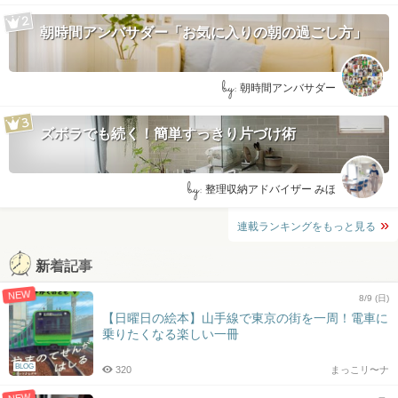
朝時間アンバサダー「お気に入りの朝の過ごし方」
by:
朝時間アンバサダー
ズボラでも続く！簡単すっきり片づけ術
by:
整理収納アドバイザー みほ
連載ランキングをもっと見る
新着記事
NEW
8/9 (日)
【日曜日の絵本】山手線で東京の街を一周！電車に
乗りたくなる楽しい一冊
BLOG
320
まっこリ〜ナ
NEW