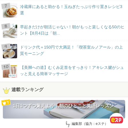
冷蔵庫にあると助かる！玉ねぎたっぷり作り置きレシピ3
選
早起きだけが朝活じゃない！朝がもっと楽しくなる50のヒ
ント【8月4日は「朝...
ドリンク代＋150円で大満足！「喫茶室ルノアール」の上
質モーニング
【美脚への道】むくみ足首をすっきり！アキレス腱がシュ
ッと見える簡単マッサージ
BLOG
連載ランキング
1日1つずつ覚えよう！朝のひとこと英語レッスン
by:
編集部（協力：eステ）