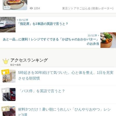
BLOG
1054
東京ソトアサごはん会 (朝食レポーター)
« 前の記事
「指定席」を2単語の英語で言うと？
次の記事 »
あと一品…に便利！レンジですぐできる「かぼちゃのおかかバター」
のお弁当
アクセスランキング
8/2
〜
8/8
5時起きを30年続けて気づいた。心と体を整え、1日を充実
させる朝習慣
「バス停」を英語で言うと？
材料3つだけ！暑い朝にうれしい「ひんやりおやつ」レシ
ピ3選