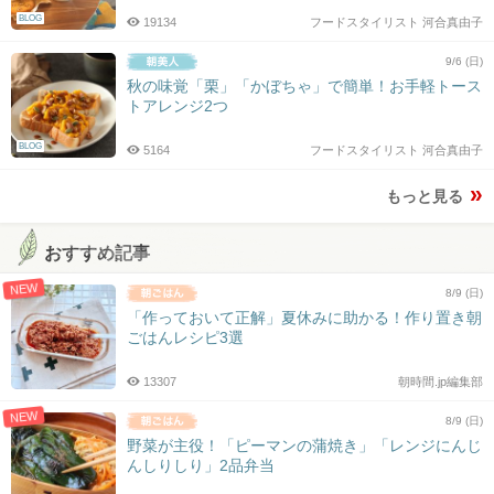
BLOG
19134
フードスタイリスト 河合真由子
9/6 (日)
秋の味覚「栗」「かぼちゃ」で簡単！お手軽トース
トアレンジ2つ
BLOG
5164
フードスタイリスト 河合真由子
もっと見る
おすすめ記事
NEW
8/9 (日)
「作っておいて正解」夏休みに助かる！作り置き朝
ごはんレシピ3選
13307
朝時間.jp編集部
NEW
8/9 (日)
野菜が主役！「ピーマンの蒲焼き」「レンジにんじ
んしりしり」2品弁当