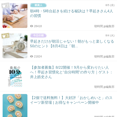
8/5 (水)
朝4時・5時台起きを続ける秘訣は？早起きさん4人
の習慣
28418
朝時間.jp編集部
8/4 (火)
早起きだけが朝活じゃない！朝がもっと楽しくなる
50のヒント【8月4日は「朝...
21824
朝時間.jp編集部
【参加者募集】8/22開催！9月から変わりたい人
へ！早起き習慣化と“自分時間”の作り方｜ゲスト：
井上皓史さん
朝時間.jp編集部
【2個で送料無料！】大好評「おかしめいと」のス
イーツ新登場 | お得なキャンペーン開催中
朝時間.jp編集部