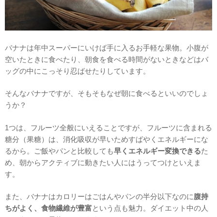
バナナは年中スーパーにいけば手に入るお手軽な果物。小腹が
空いたときに食べたり、朝食を食べる時間がないときなどはバ
ッグの中にこっそり忍ばせたりしています。
そんなバナナですが、そもそもなぜ朝に食べるといいのでしょ
うか？
1つは、フルーツ全般にいえることですが、フルーツに含まれる
糖分（果糖）は、消化吸収が早いためすばやくエネルギーにな
るから。ご飯やパンと比較しても
早くエネルギー変換できる
た
め、朝からアクティブに動きたい人にはうってつけといえま
す。
また、バナナはカロリーはごはんやパンの半分以下なのに
腹持
ちがよく、食物繊維が豊富
という点も魅力。ダイエット中の人