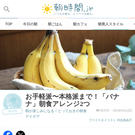
Skip
to
content
TOP
今日の朝
朝ごはん
朝カフェ
朝美人スタイル
お手軽派〜本格派まで！「バナ
ナ」朝食アレンジ2つ
朝が楽しみになる！とっておきの朝食
35376
2019/4/21(日)
BLOG
アイデア
フードスタイリスト 河合真由子