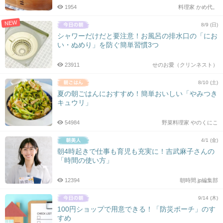
1954
料理家 かめ代。
NEW
8/9 (日)
シャワーだけだと要注意！お風呂の排水口の「にお
い・ぬめり」を防ぐ簡単習慣3つ
23911
せのお愛（クリンネスト）
8/10 (土)
夏の朝ごはんにおすすめ！簡単おいしい「やみつき
キュウリ」
54984
野菜料理家 やのくにこ
4/1 (金)
朝4時起きで仕事も育児も充実に！吉武麻子さんの
「時間の使い方」
12394
朝時間.jp編集部
9/14 (木)
100円ショップで用意できる！「防災ポーチ」のす
すめ