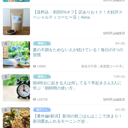
【送料込・初回5%オフ】訳ありおトク！大好評ス
ペシャルティコーヒー豆｜Aima
朝時間.jp編集部
8/2 (日)
夏の不調をためない人が続けている！毎日の3つの
習慣
14565
長谷川千尋（美習慣コーチ🄬）
7/28 (火)
朝4時台に起きる人は何してる？早起きさん3人に
学ぶ「朝時間の使い方」
116729
朝時間.jp編集部
8/3 (月)
【番外編•新潟】新潟の朝ごはんはここで決まり！
新潟愛あふれるモーニング@...