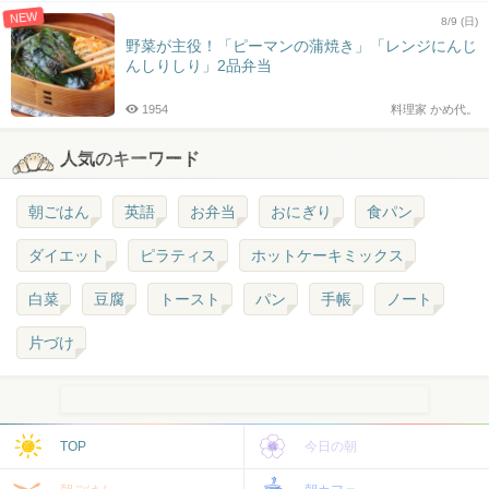
NEW
8/9 (日)
野菜が主役！「ピーマンの蒲焼き」「レンジにんじ
んしりしり」2品弁当
1954
料理家 かめ代。
人気のキーワード
朝ごはん
英語
お弁当
おにぎり
食パン
ダイエット
ピラティス
ホットケーキミックス
白菜
豆腐
トースト
パン
手帳
ノート
片づけ
TOP
今日の朝