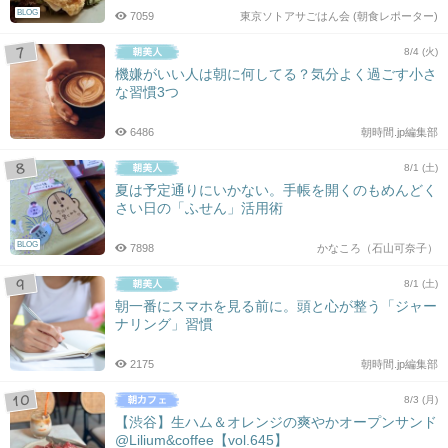
BLOG
7059
東京ソトアサごはん会 (朝食レポーター)
8/4 (火)
機嫌がいい人は朝に何してる？気分よく過ごす小さ
な習慣3つ
6486
朝時間.jp編集部
8/1 (土)
夏は予定通りにいかない。手帳を開くのもめんどく
さい日の「ふせん」活用術
BLOG
7898
かなころ（石山可奈子）
8/1 (土)
朝一番にスマホを見る前に。頭と心が整う「ジャー
ナリング」習慣
2175
朝時間.jp編集部
8/3 (月)
【渋谷】生ハム＆オレンジの爽やかオープンサンド
@Lilium&coffee【vol.645】