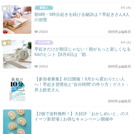
8/5 (水)
朝4時・5時台起きを続ける秘訣は？早起きさん4人
の習慣
25826
朝時間.jp編集部
8/4 (火)
早起きだけが朝活じゃない！朝がもっと楽しくなる
50のヒント【8月4日は「朝...
20414
朝時間.jp編集部
【参加者募集】8/22開催！9月から変わりたい人
へ！早起き習慣化と“自分時間”の作り方｜ゲスト：
井上皓史さん
朝時間.jp編集部
【2個で送料無料！】大好評「おかしめいと」のス
イーツ新登場 | お得なキャンペーン開催中