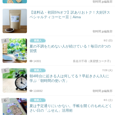
朝時間.jp編集部
【送料込・初回5%オフ】訳ありおトク！大好評ス
ペシャルティコーヒー豆｜Aima
朝時間.jp編集部
8/2 (日)
夏の不調をためない人が続けている！毎日の3つの
習慣
14301
長谷川千尋（美習慣コーチ🄬）
7/28 (火)
朝4時台に起きる人は何してる？早起きさん3人に
学ぶ「朝時間の使い方」
116692
朝時間.jp編集部
8/1 (土)
夏は予定通りにいかない。手帳を開くのもめんどく
さい日の「ふせん」活用術