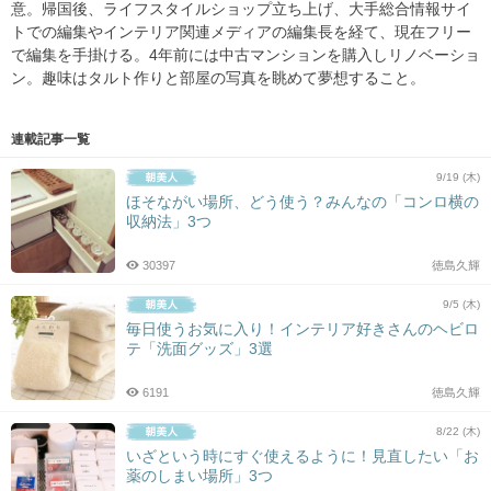
意。帰国後、
ライフスタイルショップ立ち上げ、
大手総合情報サイ
トでの編集やインテリア関連メディアの編集長を
経て、現在フリー
で編集を手掛ける。
4年前には中古マンションを購入しリノベーショ
ン。
趣味はタルト作りと部屋の写真を眺めて夢想すること。
連載記事一覧
9/19 (木)
ほそながい場所、どう使う？みんなの「コンロ横の
収納法」3つ
30397
徳島久輝
9/5 (木)
毎日使うお気に入り！インテリア好きさんのヘビロ
テ「洗面グッズ」3選
6191
徳島久輝
8/22 (木)
いざという時にすぐ使えるように！見直したい「お
薬のしまい場所」3つ