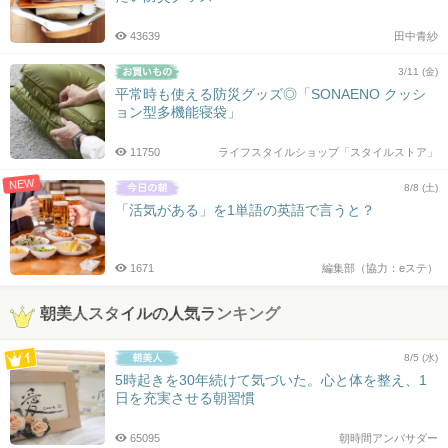
43639
田中青紗
3/11 (金)
平常時も使える防災グッズ◎「SONAENO クッシ
ョン型多機能寝袋」
11750
ライフスタイルショップ「スタイルストア」
NEW
8/8 (土)
「活気がある」を1単語の英語で言うと？
1671
編集部（協力：eステ）
朝美人スタイルの人気ランキング
8/5 (水)
5時起きを30年続けて気づいた。心と体を整え、1
日を充実させる朝習慣
65095
朝時間アンバサダー