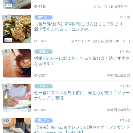
BLOG
7843
かなころ（石山可奈子）
8/3 (月)
【番外編•新潟】新潟の朝ごはんはここで決まり！
新潟愛あふれるモーニング@...
BLOG
6763
東京ソトアサごはん会 (朝食レポーター)
8/4 (火)
機嫌がいい人は朝に何してる？気分よく過ごす小さ
な習慣3つ
6007
朝時間.jp編集部
8/1 (土)
朝一番にスマホを見る前に。頭と心が整う「ジャー
ナリング」習慣
2159
朝時間.jp編集部
8/3 (月)
【渋谷】生ハム＆オレンジの爽やかオープンサンド
@Lilium&coffee【vol.645】