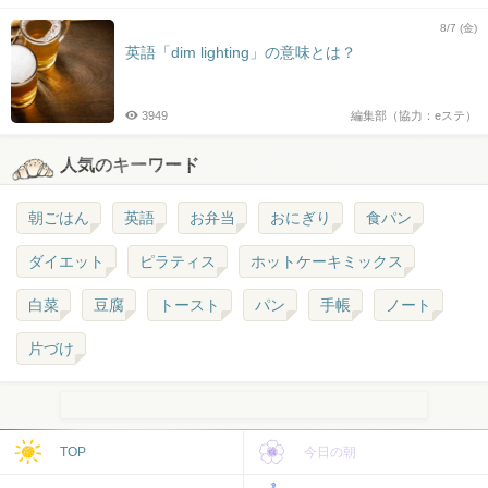
8/7 (金)
英語「dim lighting」の意味とは？
3949
編集部（協力：eステ）
人気のキーワード
朝ごはん
英語
お弁当
おにぎり
食パン
ダイエット
ピラティス
ホットケーキミックス
白菜
豆腐
トースト
パン
手帳
ノート
片づけ
TOP
今日の朝