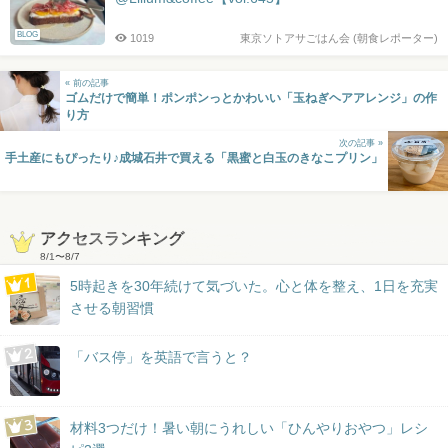
BLOG
1019
東京ソトアサごはん会 (朝食レポーター)
« 前の記事
ゴムだけで簡単！ポンポンっとかわいい「玉ねぎヘアアレンジ」の作
り方
次の記事 »
手土産にもぴったり♪成城石井で買える「黒蜜と白玉のきなこプリン」
アクセスランキング
8/1
〜
8/7
5時起きを30年続けて気づいた。心と体を整え、1日を充実
させる朝習慣
「バス停」を英語で言うと？
材料3つだけ！暑い朝にうれしい「ひんやりおやつ」レシ