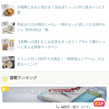
冷蔵庫にあると助かる！玉ねぎたっぷり作り置きレシピ3
選
早起きだけが朝活じゃない！朝がもっと楽しくなる50のヒ
ント【8月4日は「朝...
【美脚への道】むくみ足首をすっきり！アキレス腱がシュ
ッと見える簡単マッサージ
BLOG
ドリンク代＋150円で大満足！「喫茶室ルノアール」の上
質モーニング
連載ランキング
1日1つずつ覚えよう！朝のひとこと英語レッスン
by:
編集部（協力：eステ）