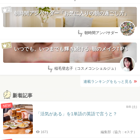
朝時間アンバサダー「お気に入りの朝の過ごし方」
by:
朝時間アンバサダー
いつでも、いつまでも輝き続ける♪朝のメイクTIPS
by:
稲毛登志子（コスメコンシェルジュ）
連載ランキングをもっと見る
新着記事
NEW
8/8 (土)
「活気がある」を1単語の英語で言うと？
1671
編集部（協力：eステ）