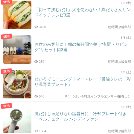
NEW
8/8 (土)
「切って挟むだけ」火を使わない！具だくさんサン
ドイッチレシピ3選
3180
朝時間.jp編集部
NEW
8/8 (土)
お盆の来客前に！朝の短時間で整う“玄関・リビン
グ”リセット術3選
259
朝時間.jp編集部
NEW
8/8 (土)
せいろでモーニング！マーマレード醤油タレの「彩
り温野菜プレート」
546
サヤ（せいろ料理インフルエンサー/栄養士）
NEW
8/8 (土)
風だけじゃ足りない猛暑日に！冷却プレート付き
「ペルチェクール ハンディファン」
1884
朝時間.jp編集部