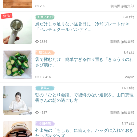
259
朝時間.jp編集部
NEW
8/8 (土)
風だけじゃ足りない猛暑日に！冷却プレート付き
「ペルチェクール ハンディ...
1884
朝時間.jp編集部
8/4 (木)
袋で揉むだけ！簡単すぎる作り置き「きゅうりのわ
さび漬け」
138416
Mayu*
11/1 (水)
朝の「ひとり会議」で後悔のない選択を。山口恵理
香さんの朝の過ごし方
4637
朝時間.jp編集部
1/17 (水)
外出先の「もしも」に備える。バッグに入れておき
たい防災グッズ