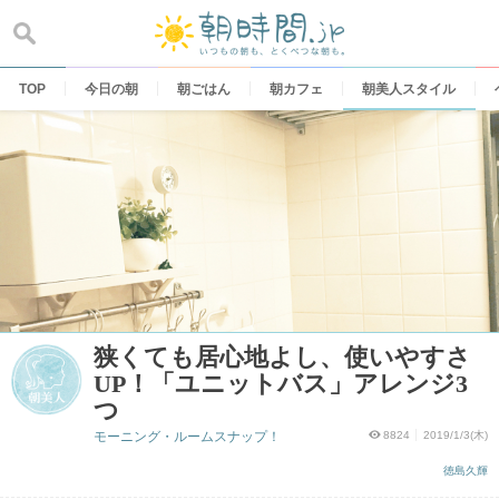
Skip
to
content
TOP
今日の朝
朝ごはん
朝カフェ
朝美人スタイル
狭くても居心地よし、使いやすさ
UP！「ユニットバス」アレンジ3
つ
モーニング・ルームスナップ！
8824
2019/1/3(木)
徳島久輝