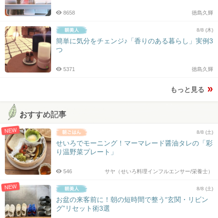
8658
徳島久輝
8/8 (木)
簡単に気分をチェンジ♪「香りのある暮らし」実例3
つ
5371
徳島久輝
もっと見る
おすすめ記事
NEW
8/8 (土)
せいろでモーニング！マーマレード醤油タレの「彩
り温野菜プレート」
546
サヤ（せいろ料理インフルエンサー/栄養士）
NEW
8/8 (土)
お盆の来客前に！朝の短時間で整う“玄関・リビン
グ”リセット術3選