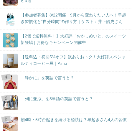
ピ3選
【参加者募集】8/22開催！9月から変わりたい人へ！早起
き習慣化と“自分時間”の作り方｜ゲスト：井上皓史さん
【2個で送料無料！】大好評「おかしめいと」のスイーツ
新登場 | お得なキャンペーン開催中
【送料込・初回5%オフ】訳ありおトク！大好評スペシャ
ルティコーヒー豆｜Aima
「静かに」を英語で言うと？
「列に並ぶ」を3単語の英語で言うと？
朝4時・5時台起きを続ける秘訣は？早起きさん4人の習慣